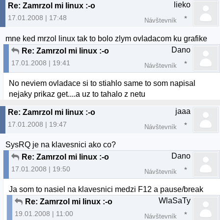
lieko
Re: Zamrzol mi linux :-o
17.01.2008 | 17:48
Návštevník
mne ked mrzol linux tak to bolo zlym ovladacom ku grafike
Dano
Re: Zamrzol mi linux :-o
17.01.2008 | 19:41
Návštevník
No neviem ovladace si to stiahlo same to som napisal
nejaky prikaz get....a uz to tahalo z netu
jaaa
Re: Zamrzol mi linux :-o
17.01.2008 | 19:47
Návštevník
SysRQ je na klavesnici ako co?
Dano
Re: Zamrzol mi linux :-o
17.01.2008 | 19:50
Návštevník
Ja som to nasiel na klavesnici medzi F12 a pause/break
WlaSaTy
Re: Zamrzol mi linux :-o
19.01.2008 | 11:00
Návštevník