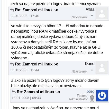
nech sa najprv pozrie do logov. inac to nema vyznam.
Attila
Re: Zamrzol mi linux :-o
17.01.2008 | 17:46
Návštevník
vo win ti to nezvyklo blbnuť ? ....či náhodou to nebude
neompatibilnou RAM k matičnej doske / vyrobca k
danej matičnej doske vydava odporučaný zoznam
vyrobcov a danych serii RAm, ktore by mali isť na
100%/ či nedostatočným zdrojom, hlavne ak je GPU
vyťažené a grafické ovladače sú nejak ešte nie dobre
vyladene.
Dano
Re: Zamrzol mi linux :-o
17.01.2008 | 19:44
Návštevník
a ako sa pozrem to tych logov? sorry mozno davam
blbe otazky ale moc sa v linux neviznam...
borg
Re: Zamrzol mi linux :-o
Fedora
18.01.2008 | 09:33
Administrátor
logy sa nachadzaju v /var/log. na prezeranie pouzi