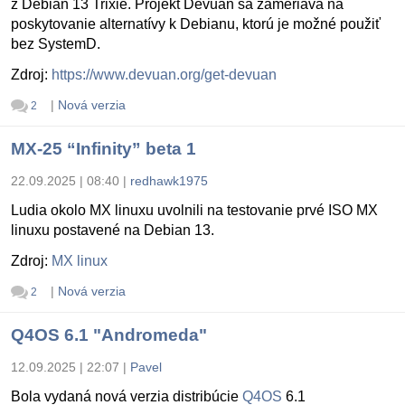
z Debian 13 Trixie. Projekt Devuan sa zameriava na
poskytovanie alternatívy k Debianu, ktorú je možné použiť
bez SystemD.
Zdroj:
https://www.devuan.org/get-devuan
|
Nová verzia
2
MX-25 “Infinity” beta 1
22.09.2025 | 08:40
|
redhawk1975
Ludia okolo MX linuxu uvolnili na testovanie prvé ISO MX
linuxu postavené na Debian 13.
Zdroj:
MX linux
|
Nová verzia
2
Q4OS 6.1 "Andromeda"
12.09.2025 | 22:07
|
Pavel
Bola vydaná nová verzia distribúcie
Q4OS
6.1