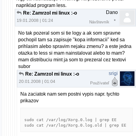
napriklad program less.
Dano
Re: Zamrzol mi linux :-o
19.01.2008 | 01:24
Návštevník
No tak pozeral som si tie logy a ak som spravne
pochopil tam sa zapisuje "kopa informacii" ked sa
prihlasim alebo spravim nejaku zmenu? a este jedna
otazka to less si mam nainstalovat alebo to mam?
mam distribuciu mint ja som to prezeral cez textovi
subor
srigi
Re: Zamrzol mi linux :-o
20.01.2008 | 01:04
Používateľ
Na zaciatok nam sem postni vypis napr. tychto
prikazov
sudo cat /var/log/Xorg.0.log | grep EE

sudo cat /var/log/Xorg.0.log.old | grep EE