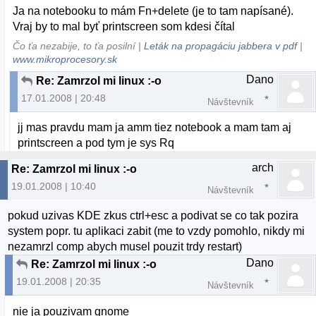
Ja na notebooku to mám Fn+delete (je to tam napísané).
Vraj by to mal byť printscreen som kdesi čítal
Čo ťa nezabije, to ťa posilní |
Leták na propagáciu jabbera v pdf
|
www.mikroprocesory.sk
Dano
Re: Zamrzol mi linux :-o
17.01.2008 | 20:48
Návštevník
jj mas pravdu mam ja amm tiez notebook a mam tam aj
printscreen a pod tym je sys Rq
arch
Re: Zamrzol mi linux :-o
19.01.2008 | 10:40
Návštevník
pokud uzivas KDE zkus ctrl+esc a podivat se co tak pozira
system popr. tu aplikaci zabit (me to vzdy pomohlo, nikdy mi
nezamrzl comp abych musel pouzit trdy restart)
Dano
Re: Zamrzol mi linux :-o
19.01.2008 | 20:35
Návštevník
nie ja pouzivam gnome