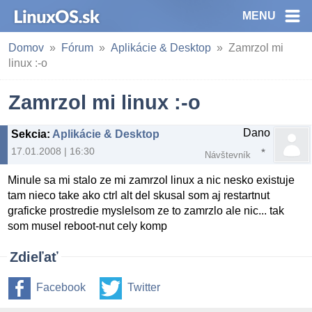
MENU
Domov
Fórum
Aplikácie & Desktop
Zamrzol mi
linux :-o
Zamrzol mi linux :-o
Dano
Sekcia
:
Aplikácie & Desktop
17.01.2008 | 16:30
Návštevník
Minule sa mi stalo ze mi zamrzol linux a nic nesko existuje
tam nieco take ako ctrl alt del skusal som aj restartnut
graficke prostredie myslelsom ze to zamrzlo ale nic... tak
som musel reboot-nut cely komp
Zdieľať
Facebook
Twitter