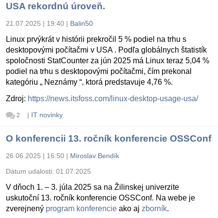
USA rekordnú úroveň.
21.07.2025 | 19:40
|
Balin50
Linux prvýkrát v histórii prekročil 5 % podiel na trhu s
desktopovými počítačmi v USA . Podľa globálnych štatistík
spoločnosti StatCounter za jún 2025 má Linux teraz 5,04 %
podiel na trhu s desktopovými počítačmi, čím prekonal
kategóriu „ Neznámy “, ktorá predstavuje 4,76 %.
Zdroj:
https://news.itsfoss.com/linux-desktop-usage-usa/
|
IT novinky
2
O konferencii 13. ročník konferencie OSSConf
26.06.2025 | 16:50
|
Miroslav Bendík
Dátum udalosti:
01.07.2025
V dňoch 1. – 3. júla 2025 sa na Žilinskej univerzite
uskutoční 13. ročník konferencie OSSConf. Na webe je
zverejnený
program konferencie
ako aj
zborník
.