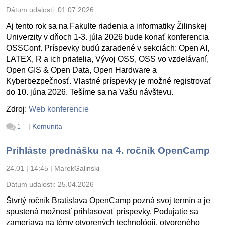
Dátum udalosti:
01.07.2026
Aj tento rok sa na Fakulte riadenia a informatiky Žilinskej
Univerzity v dňoch 1-3. júla 2026 bude konať konferencia
OSSConf. Príspevky budú zaradené v sekciách: Open AI,
LATEX, R a ich priatelia, Vývoj OSS, OSS vo vzdelávaní,
Open GIS & Open Data, Open Hardware a
Kyberbezpečnosť. Vlastné príspevky je možné registrovať
do 10. júna 2026. Tešíme sa na Vašu návštevu.
Zdroj:
Web konferencie
|
Komunita
1
Prihláste prednášku na 4. ročník OpenCamp
24.01 | 14:45
|
MarekGalinski
Dátum udalosti:
25.04.2026
Štvrtý ročník Bratislava OpenCamp pozná svoj termín a je
spustená možnosť prihlasovať príspevky. Podujatie sa
zameriava na témy otvorených technológii, otvoreného