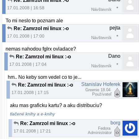
Re: Zamrzol mi linux :-o
17.01.2008 | 16:58
Návštevník
To mi neslo to poznam ale
pejta
Re: Zamrzol mi linux :-o
17.01.2008 | 17:00
Návštevník
nemas nahodou fglrx ovladace?
Dano
Re: Zamrzol mi linux :-o
17.01.2008 | 17:04
Návštevník
hm.. No keby som vedel co to je...
Stanislav Hoferek
Re: Zamrzol mi linux :-o
Greenie 18.04
17.01.2008 | 17:15
Používateľ
aku mas graficku kartu? a aku distribuciu?
tlačené knihy a e-knihy
borg
Re: Zamrzol mi linux :-o
Fedora
17.01.2008 | 17:21
Administrátor