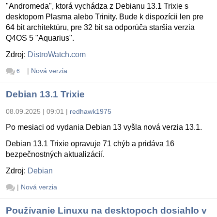
"Andromeda", ktorá vychádza z Debianu 13.1 Trixie s
desktopom Plasma alebo Trinity. Bude k dispozícii len pre
64 bit architektúru, pre 32 bit sa odporúča staršia verzia
Q4OS 5 "Aquarius".
Zdroj:
DistroWatch.com
|
Nová verzia
6
Debian 13.1 Trixie
08.09.2025 | 09:01
|
redhawk1975
Po mesiaci od vydania Debian 13 vyšla nová verzia 13.1.
Debian 13.1 Trixie opravuje 71 chýb a pridáva 16
bezpečnostných aktualizácií.
Zdroj:
Debian
|
Nová verzia
Používanie Linuxu na desktopoch dosiahlo v