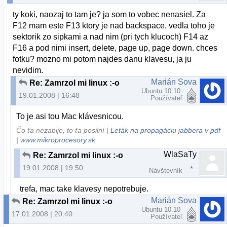
ty koki, naozaj to tam je? ja som to vobec nenasiel. Za
F12 mam este F13 ktory je nad backspace, vedla toho je
sektorik zo sipkami a nad nim (pri tych klucoch) F14 az
F16 a pod nimi insert, delete, page up, page down. chces
fotku? mozno mi potom najdes danu klavesu, ja ju
nevidim.
Marián Sova
Re: Zamrzol mi linux :-o
Ubuntu 10.10
19.01.2008 | 16:48
Používateľ
To je asi tou Mac klávesnicou.
Čo ťa nezabije, to ťa posilní |
Leták na propagáciu jabbera v pdf
|
www.mikroprocesory.sk
WlaSaTy
Re: Zamrzol mi linux :-o
19.01.2008 | 19:50
Návštevník
trefa, mac take klavesy nepotrebuje.
Marián Sova
Re: Zamrzol mi linux :-o
Ubuntu 10.10
17.01.2008 | 20:40
Používateľ