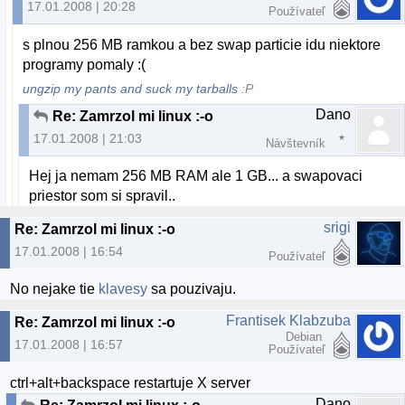
17.01.2008 | 20:28
Používateľ
s plnou 256 MB ramkou a bez swap particie idu niektore
programy pomaly :(
ungzip my pants and suck my tarballs
:P
Dano
Re: Zamrzol mi linux :-o
17.01.2008 | 21:03
Návštevník
Hej ja nemam 256 MB RAM ale 1 GB... a swapovaci
priestor som si spravil..
srigi
Re: Zamrzol mi linux :-o
17.01.2008 | 16:54
Používateľ
No nejake tie
klavesy
sa pouzivaju.
Frantisek Klabzuba
Re: Zamrzol mi linux :-o
Debian
17.01.2008 | 16:57
Používateľ
ctrl+alt+backspace restartuje X server
Dano