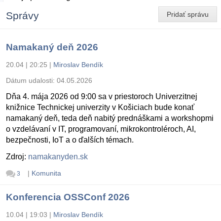
Správy
Pridať správu
Namakaný deň 2026
20.04 | 20:25
|
Miroslav Bendík
Dátum udalosti:
04.05.2026
Dňa 4. mája 2026 od 9:00 sa v priestoroch Univerzitnej
knižnice Technickej univerzity v Košiciach bude konať
namakaný deň, teda deň nabitý prednáškami a workshopmi
o vzdelávaní v IT, programovaní, mikrokontroléroch, AI,
bezpečnosti, IoT a o ďalších témach.
Zdroj:
namakanyden.sk
|
Komunita
3
Konferencia OSSConf 2026
10.04 | 19:03
|
Miroslav Bendík