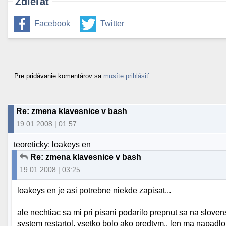
Zdieľať
Facebook
Twitter
Pre pridávanie komentárov sa
musíte prihlásiť
.
Re: zmena klavesnice v bash
19.01.2008 | 01:57
teoreticky: loakeys en
Re: zmena klavesnice v bash
19.01.2008 | 03:25
loakeys en je asi potrebne niekde zapisat...
ale nechtiac sa mi pri pisani podarilo prepnut sa na slove
system restartol, vsetko bolo ako predtym.. len ma napadlo