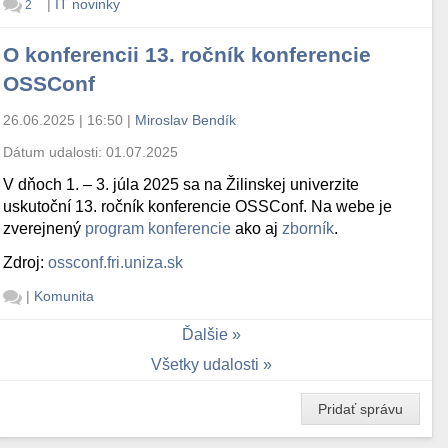
|
IT novinky
2
O konferencii 13. ročník konferencie
OSSConf
26.06.2025 | 16:50
|
Miroslav Bendík
Dátum udalosti:
01.07.2025
V dňoch 1. – 3. júla 2025 sa na Žilinskej univerzite
uskutoční 13. ročník konferencie OSSConf. Na webe je
zverejnený
program konferencie
ako aj
zborník
.
Zdroj:
ossconf.fri.uniza.sk
|
Komunita
Ďalšie
Všetky udalosti
Pridať správu