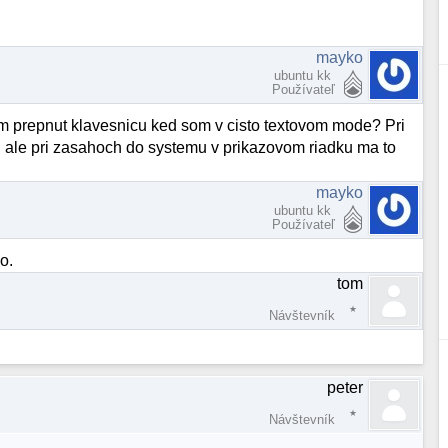
mayko
ubuntu kk
Používateľ
am prepnut klavesnicu ked som v cisto textovom mode? Pri
nu ale pri zasahoch do systemu v prikazovom riadku ma to
mayko
ubuntu kk
Používateľ
lo.
tom
Návštevník
peter
Návštevník