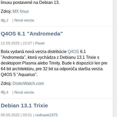
linuxu postavené na Debian 13.
Zdroj:
MX linux
|
Nová verzia
2
Q4OS 6.1 "Andromeda"
12.09.2025 | 22:07
|
Pavel
Bola vydaná nová verzia distribúcie
Q4OS
6.1
"Andromeda", ktorá vychádza z Debianu 13.1 Trixie s
desktopom Plasma alebo Trinity. Bude k dispozícii len pre
64 bit architektúru, pre 32 bit sa odporúča staršia verzia
Q4OS 5 "Aquarius".
Zdroj:
DistroWatch.com
|
Nová verzia
6
Debian 13.1 Trixie
08.09.2025 | 09:01
|
redhawk1975