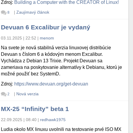
Zdroj:
Building a Computer with the CREATOR of Linux!
|
Zaujímavý článok
8
Devuan 6 Excalibur je vydaný
03.11.2025 | 22:52
|
menom
Na svete je nová stabilná verzia linuxovej distribúcie
Devuan s číslom 6 a kódovým menom Excalibur.
Vychádza z Debian 13 Trixie. Projekt Devuan sa
zameriava na poskytovanie alternatívy k Debianu, ktorú je
možné použiť bez SystemD.
Zdroj:
https://www.devuan.org/get-devuan
|
Nová verzia
2
MX-25 “Infinity” beta 1
22.09.2025 | 08:40
|
redhawk1975
Ludia okolo MX linuxu uvolnili na testovanie prvé ISO MX