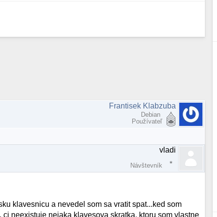
Frantisek Klabzuba
Debian
Používateľ
vladi
Návštevník
nsku klavesnicu a nevedel som sa vratit spat...ked som
, ci neexistuje nejaka klavesova skratka, ktoru som vlastne