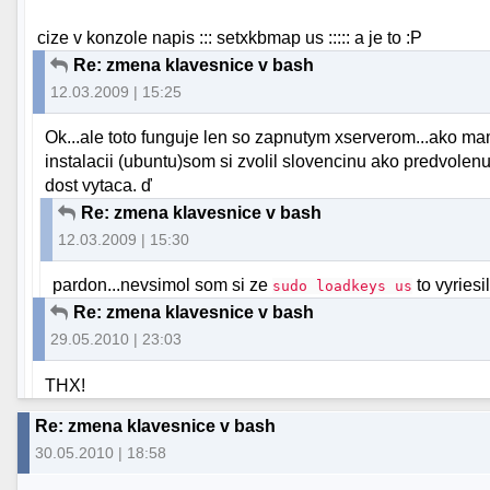
cize v konzole napis ::: setxkbmap us ::::: a je to :P
Re: zmena klavesnice v bash
12.03.2009 | 15:25
Ok...ale toto funguje len so zapnutym xserverom...ako m
instalacii (ubuntu)som si zvolil slovencinu ako predvole
dost vytaca. ď
Re: zmena klavesnice v bash
12.03.2009 | 15:30
pardon...nevsimol som si ze
to vyriesi
sudo loadkeys us
Re: zmena klavesnice v bash
29.05.2010 | 23:03
THX!
Re: zmena klavesnice v bash
30.05.2010 | 18:58