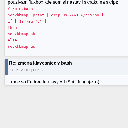
pouzivam fluxbox kde som si nastavil skratku na skript:
#!/bin/bash
setxkbmap -print | grep us 2>&1 >/dev/null
if [ $? -eq "0" ]
then
setxkbmap sk
else
setxkbmap us
fi
Re: zmena klavesnice v bash
31.05.2010 | 00:12
...mne vo Fedore ten lavy Alt+Shift funguje :o)