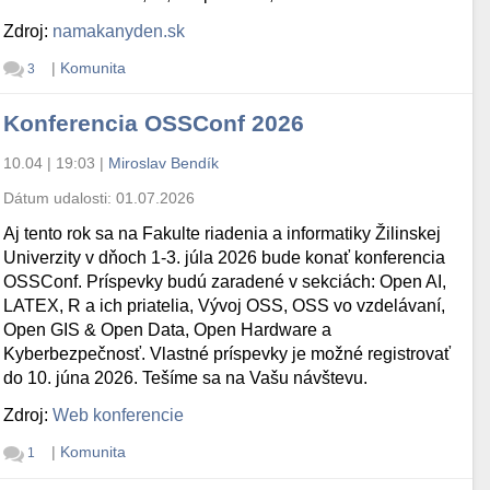
Zdroj:
namakanyden.sk
|
Komunita
3
Konferencia OSSConf 2026
10.04 | 19:03
|
Miroslav Bendík
Dátum udalosti:
01.07.2026
Aj tento rok sa na Fakulte riadenia a informatiky Žilinskej
Univerzity v dňoch 1-3. júla 2026 bude konať konferencia
OSSConf. Príspevky budú zaradené v sekciách: Open AI,
LATEX, R a ich priatelia, Vývoj OSS, OSS vo vzdelávaní,
Open GIS & Open Data, Open Hardware a
Kyberbezpečnosť. Vlastné príspevky je možné registrovať
do 10. júna 2026. Tešíme sa na Vašu návštevu.
Zdroj:
Web konferencie
|
Komunita
1