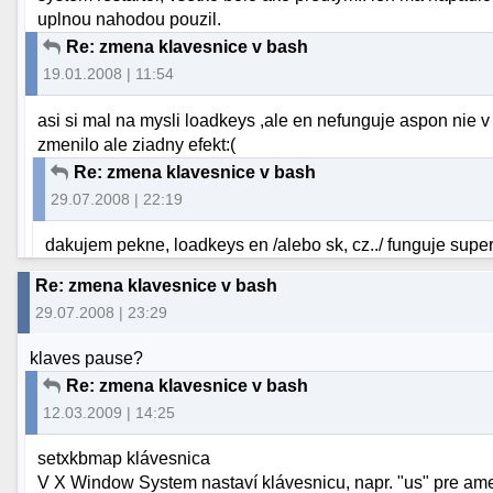
uplnou nahodou pouzil.
Re: zmena klavesnice v bash
19.01.2008 | 11:54
asi si mal na mysli loadkeys ,ale en nefunguje aspon nie v
zmenilo ale ziadny efekt:(
Re: zmena klavesnice v bash
29.07.2008 | 22:19
dakujem pekne, loadkeys en /alebo sk, cz../ funguje super
Re: zmena klavesnice v bash
29.07.2008 | 23:29
klaves pause?
Re: zmena klavesnice v bash
12.03.2009 | 14:25
setxkbmap klávesnica
V X Window System nastaví klávesnicu, napr. "us" pre ame