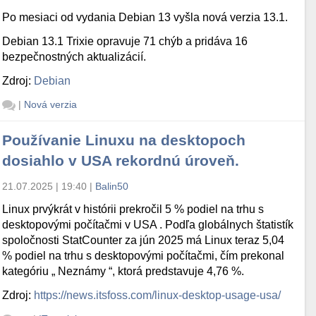
Po mesiaci od vydania Debian 13 vyšla nová verzia 13.1.
Debian 13.1 Trixie opravuje 71 chýb a pridáva 16
bezpečnostných aktualizácií.
Zdroj:
Debian
|
Nová verzia
Používanie Linuxu na desktopoch
dosiahlo v USA rekordnú úroveň.
21.07.2025 | 19:40
|
Balin50
Linux prvýkrát v histórii prekročil 5 % podiel na trhu s
desktopovými počítačmi v USA . Podľa globálnych štatistík
spoločnosti StatCounter za jún 2025 má Linux teraz 5,04
% podiel na trhu s desktopovými počítačmi, čím prekonal
kategóriu „ Neznámy “, ktorá predstavuje 4,76 %.
Zdroj:
https://news.itsfoss.com/linux-desktop-usage-usa/