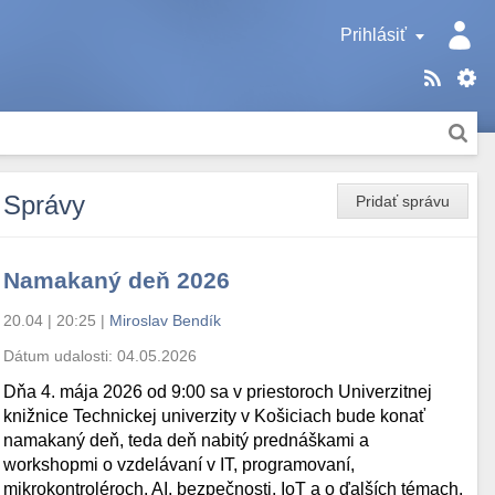
Prihlásiť
Správy
Pridať správu
Namakaný deň 2026
20.04 | 20:25
|
Miroslav Bendík
Dátum udalosti:
04.05.2026
Dňa 4. mája 2026 od 9:00 sa v priestoroch Univerzitnej
knižnice Technickej univerzity v Košiciach bude konať
namakaný deň, teda deň nabitý prednáškami a
workshopmi o vzdelávaní v IT, programovaní,
mikrokontroléroch, AI, bezpečnosti, IoT a o ďalších témach.