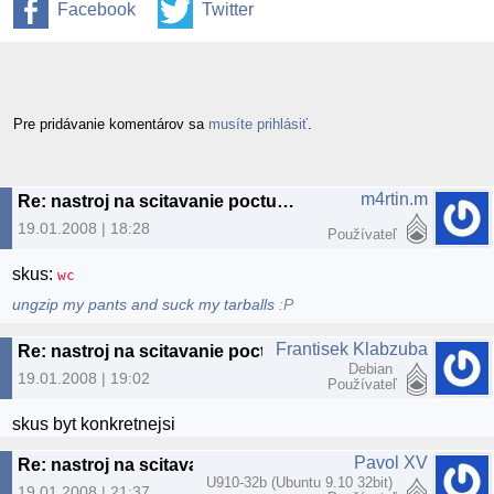
Facebook
Twitter
Pre pridávanie komentárov sa
musíte prihlásiť
.
m4rtin.m
Re: nastroj na scitavanie poctu znakov v dokumente
19.01.2008 | 18:28
Používateľ
skus:
wc
ungzip my pants and suck my tarballs
:P
Frantisek Klabzuba
Re: nastroj na scitavanie poctu znakov v dokumente
Debian
19.01.2008 | 19:02
Používateľ
skus byt konkretnejsi
Pavol XV
Re: nastroj na scitavanie poctu znakov v dokumente
U910-32b (Ubuntu 9.10 32bit)
19.01.2008 | 21:37