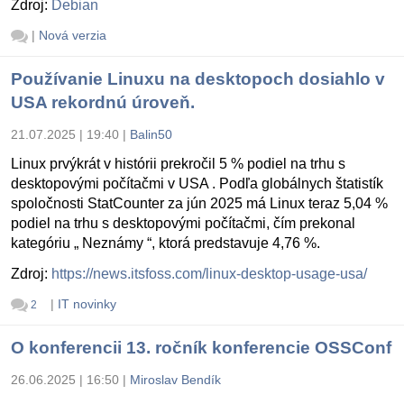
Zdroj:
Debian
|
Nová verzia
Používanie Linuxu na desktopoch dosiahlo v
USA rekordnú úroveň.
21.07.2025 | 19:40
|
Balin50
Linux prvýkrát v histórii prekročil 5 % podiel na trhu s
desktopovými počítačmi v USA . Podľa globálnych štatistík
spoločnosti StatCounter za jún 2025 má Linux teraz 5,04 %
podiel na trhu s desktopovými počítačmi, čím prekonal
kategóriu „ Neznámy “, ktorá predstavuje 4,76 %.
Zdroj:
https://news.itsfoss.com/linux-desktop-usage-usa/
|
IT novinky
2
O konferencii 13. ročník konferencie OSSConf
26.06.2025 | 16:50
|
Miroslav Bendík