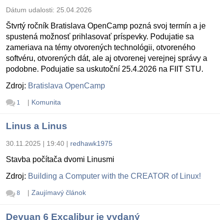
Dátum udalosti:
25.04.2026
Štvrtý ročník Bratislava OpenCamp pozná svoj termín a je
spustená možnosť prihlasovať príspevky. Podujatie sa
zameriava na témy otvorených technológii, otvoreného
softvéru, otvorených dát, ale aj otvorenej verejnej správy a
podobne. Podujatie sa uskutoční 25.4.2026 na FIIT STU.
Zdroj:
Bratislava OpenCamp
|
Komunita
1
Linus a Linus
30.11.2025 | 19:40
|
redhawk1975
Stavba počítača dvomi Linusmi
Zdroj:
Building a Computer with the CREATOR of Linux!
|
Zaujímavý článok
8
Devuan 6 Excalibur je vydaný