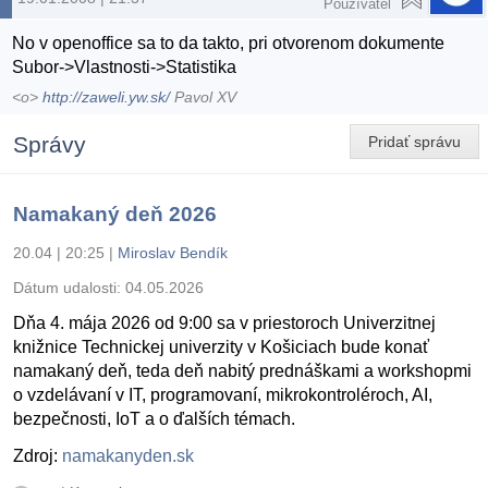
Používateľ
No v openoffice sa to da takto, pri otvorenom dokumente
Subor->Vlastnosti->Statistika
<o>
http://zaweli.yw.sk/
Pavol XV
Správy
Pridať správu
Namakaný deň 2026
20.04 | 20:25
|
Miroslav Bendík
Dátum udalosti:
04.05.2026
Dňa 4. mája 2026 od 9:00 sa v priestoroch Univerzitnej
knižnice Technickej univerzity v Košiciach bude konať
namakaný deň, teda deň nabitý prednáškami a workshopmi
o vzdelávaní v IT, programovaní, mikrokontroléroch, AI,
bezpečnosti, IoT a o ďalších témach.
Zdroj:
namakanyden.sk