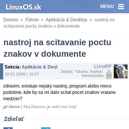
MENU
Domov
Fórum
Aplikácie & Desktop
nastroj na
scitavanie poctu znakov v dokumente
nastroj na scitavanie poctu
znakov v dokumente
LUcoRP
Sekcia
:
Aplikácie & Desktop
Debian, *Ubuntu, Android
19.01.2008 | 18:07
Administrátor
zdravim, existuje nejaky nastroj, program alebo nieco
podobne, kde by sa mi dalo scitat pocet znakov vratane
medzier?
git blame
| Muj Desvorc je vetsi nez tvuj!
Zdieľať