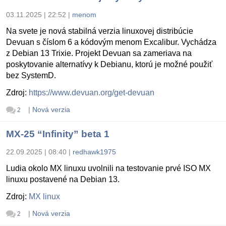
03.11.2025 | 22:52
|
menom
Na svete je nová stabilná verzia linuxovej distribúcie
Devuan s číslom 6 a kódovým menom Excalibur. Vychádza
z Debian 13 Trixie. Projekt Devuan sa zameriava na
poskytovanie alternatívy k Debianu, ktorú je možné použiť
bez SystemD.
Zdroj:
https://www.devuan.org/get-devuan
|
Nová verzia
2
MX-25 “Infinity” beta 1
22.09.2025 | 08:40
|
redhawk1975
Ludia okolo MX linuxu uvolnili na testovanie prvé ISO MX
linuxu postavené na Debian 13.
Zdroj:
MX linux
|
Nová verzia
2