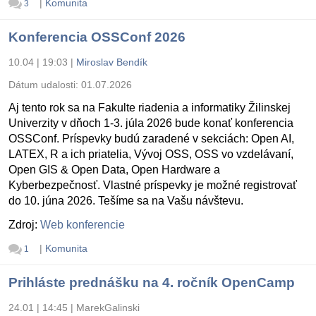
|
Komunita
3
Konferencia OSSConf 2026
10.04 | 19:03
|
Miroslav Bendík
Dátum udalosti:
01.07.2026
Aj tento rok sa na Fakulte riadenia a informatiky Žilinskej
Univerzity v dňoch 1-3. júla 2026 bude konať konferencia
OSSConf. Príspevky budú zaradené v sekciách: Open AI,
LATEX, R a ich priatelia, Vývoj OSS, OSS vo vzdelávaní,
Open GIS & Open Data, Open Hardware a
Kyberbezpečnosť. Vlastné príspevky je možné registrovať
do 10. júna 2026. Tešíme sa na Vašu návštevu.
Zdroj:
Web konferencie
|
Komunita
1
Prihláste prednášku na 4. ročník OpenCamp
24.01 | 14:45
|
MarekGalinski