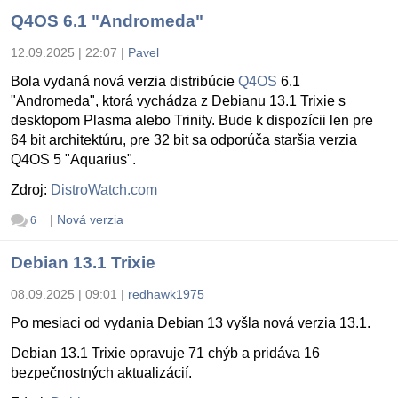
Q4OS 6.1 "Andromeda"
12.09.2025 | 22:07
|
Pavel
Bola vydaná nová verzia distribúcie
Q4OS
6.1
"Andromeda", ktorá vychádza z Debianu 13.1 Trixie s
desktopom Plasma alebo Trinity. Bude k dispozícii len pre
64 bit architektúru, pre 32 bit sa odporúča staršia verzia
Q4OS 5 "Aquarius".
Zdroj:
DistroWatch.com
|
Nová verzia
6
Debian 13.1 Trixie
08.09.2025 | 09:01
|
redhawk1975
Po mesiaci od vydania Debian 13 vyšla nová verzia 13.1.
Debian 13.1 Trixie opravuje 71 chýb a pridáva 16
bezpečnostných aktualizácií.