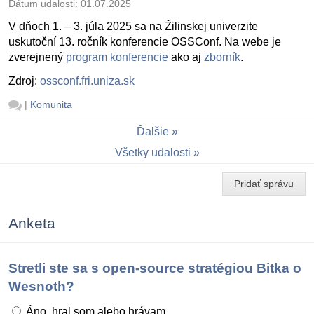
Dátum udalosti:
01.07.2025
V dňoch 1. – 3. júla 2025 sa na Žilinskej univerzite
uskutoční 13. ročník konferencie OSSConf. Na webe je
zverejnený
program konferencie
ako aj
zborník
.
Zdroj:
ossconf.fri.uniza.sk
|
Komunita
Ďalšie
Všetky udalosti
Pridať správu
Anketa
Stretli ste sa s open-source stratégiou Bitka o
Wesnoth?
Áno, hral som alebo hrávam