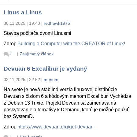
Linus a Linus
30.11.2025 | 19:40
|
redhawk1975
Stavba počítača dvomi Linusmi
Zdroj:
Building a Computer with the CREATOR of Linux!
|
Zaujímavý článok
8
Devuan 6 Excalibur je vydaný
03.11.2025 | 22:52
|
menom
Na svete je nová stabilná verzia linuxovej distribúcie
Devuan s číslom 6 a kódovým menom Excalibur. Vychádza
z Debian 13 Trixie. Projekt Devuan sa zameriava na
poskytovanie alternatívy k Debianu, ktorú je možné použiť
bez SystemD.
Zdroj:
https://www.devuan.org/get-devuan
|
Nová verzia