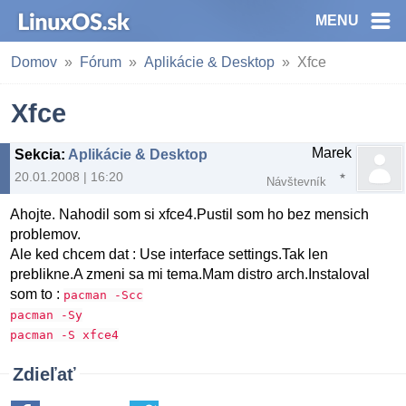
MENU
Domov
Fórum
Aplikácie & Desktop
Xfce
Xfce
Marek
Sekcia
:
Aplikácie & Desktop
20.01.2008 | 16:20
Návštevník
Ahojte. Nahodil som si xfce4.Pustil som ho bez mensich
problemov.
Ale ked chcem dat : Use interface settings.Tak len
preblikne.A zmeni sa mi tema.Mam distro arch.Instaloval
som to :
pacman -Scc
pacman -Sy
pacman -S xfce4
Zdieľať