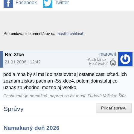
Facebook
Twitter
Pre pridávanie komentárov sa
musíte prihlásiť
.
marowit
Re: Xfce
Arch Linux
21.01.2008 | 12:42
Používateľ
podla mna by si mal doinstalovat aj ostatne casti xfce4. ich
zoznam ziskas pacman -Ss xfce4, potom doinstaluj co
uznas za vhodne. mozno aj vsetko.
Cesta späť je nemožná ,napred sa ísť musí. Ľudovít Velislav Štúr
Správy
Pridať správu
Namakaný deň 2026