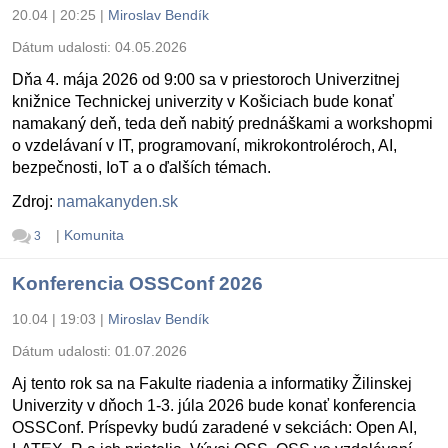
20.04 | 20:25
|
Miroslav Bendík
Dátum udalosti:
04.05.2026
Dňa 4. mája 2026 od 9:00 sa v priestoroch Univerzitnej
knižnice Technickej univerzity v Košiciach bude konať
namakaný deň, teda deň nabitý prednáškami a workshopmi
o vzdelávaní v IT, programovaní, mikrokontroléroch, AI,
bezpečnosti, IoT a o ďalších témach.
Zdroj:
namakanyden.sk
|
Komunita
3
Konferencia OSSConf 2026
10.04 | 19:03
|
Miroslav Bendík
Dátum udalosti:
01.07.2026
Aj tento rok sa na Fakulte riadenia a informatiky Žilinskej
Univerzity v dňoch 1-3. júla 2026 bude konať konferencia
OSSConf. Príspevky budú zaradené v sekciách: Open AI,