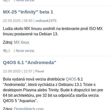
2
MX-25 “Infinity” beta 1
22.09.2025 | 08:40
|
redhawk1975
Ludia okolo MX linuxu uvolnili na testovanie prvé ISO MX
linuxu postavené na Debian 13.
Zdroj:
MX linux
|
Nová verzia
2
Q4OS 6.1 "Andromeda"
12.09.2025 | 22:07
|
Pavel
Bola vydaná nová verzia distribúcie
Q4OS
6.1
"Andromeda", ktorá vychádza z Debianu 13.1 Trixie s
desktopom Plasma alebo Trinity. Bude k dispozícii len pre
64 bit architektúru, pre 32 bit sa odporúča staršia verzia
Q4OS 5 "Aquarius".
Zdroj:
DistroWatch.com