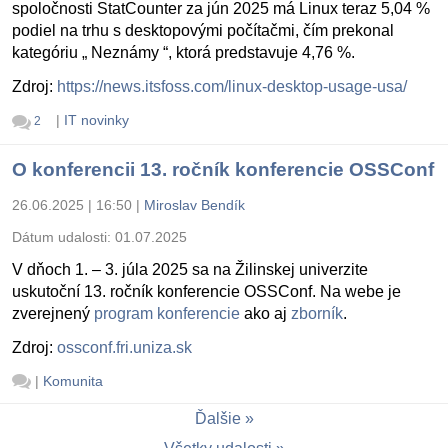
spoločnosti StatCounter za jún 2025 má Linux teraz 5,04 %
podiel na trhu s desktopovými počítačmi, čím prekonal
kategóriu „ Neznámy “, ktorá predstavuje 4,76 %.
Zdroj:
https://news.itsfoss.com/linux-desktop-usage-usa/
|
IT novinky
2
O konferencii 13. ročník konferencie OSSConf
26.06.2025 | 16:50
|
Miroslav Bendík
Dátum udalosti:
01.07.2025
V dňoch 1. – 3. júla 2025 sa na Žilinskej univerzite
uskutoční 13. ročník konferencie OSSConf. Na webe je
zverejnený
program konferencie
ako aj
zborník
.
Zdroj:
ossconf.fri.uniza.sk
|
Komunita
Ďalšie