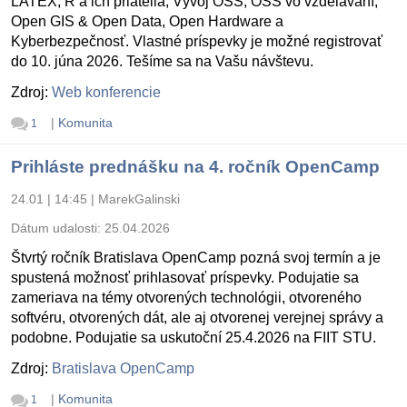
LATEX, R a ich priatelia, Vývoj OSS, OSS vo vzdelávaní,
Open GIS & Open Data, Open Hardware a
Kyberbezpečnosť. Vlastné príspevky je možné registrovať
do 10. júna 2026. Tešíme sa na Vašu návštevu.
Zdroj:
Web konferencie
|
Komunita
1
Prihláste prednášku na 4. ročník OpenCamp
24.01 | 14:45
|
MarekGalinski
Dátum udalosti:
25.04.2026
Štvrtý ročník Bratislava OpenCamp pozná svoj termín a je
spustená možnosť prihlasovať príspevky. Podujatie sa
zameriava na témy otvorených technológii, otvoreného
softvéru, otvorených dát, ale aj otvorenej verejnej správy a
podobne. Podujatie sa uskutoční 25.4.2026 na FIIT STU.
Zdroj:
Bratislava OpenCamp
|
Komunita
1