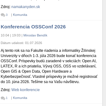
Zdroj:
namakanyden.sk
|
Komunita
3
Konferencia OSSConf 2026
10.04 | 19:03
|
Miroslav Bendík
Dátum udalosti:
01.07.2026
Aj tento rok sa na Fakulte riadenia a informatiky Žilinskej
Univerzity v dňoch 1-3. júla 2026 bude konať konferencia
OSSConf. Príspevky budú zaradené v sekciách: Open AI,
LATEX, R a ich priatelia, Vývoj OSS, OSS vo vzdelávaní,
Open GIS & Open Data, Open Hardware a
Kyberbezpečnosť. Vlastné príspevky je možné registrovať
do 10. júna 2026. Tešíme sa na Vašu návštevu.
Zdroj:
Web konferencie
|
Komunita
1