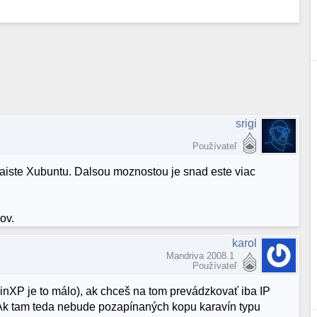
srigi
Používateľ
zaiste Xubuntu. Dalsou moznostou je snad este viac
ov.
karol
Mandriva 2008.1
Používateľ
inXP je to málo), ak chceš na tom prevádzkovať iba IP
 Ak tam teda nebude pozapínaných kopu karavín typu