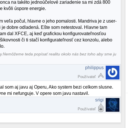
konca na takéto jednoúčelové zariadenie sa mi zdá 800
e kvôli úspore energie.
m veľa počul, hlavne o jeho pomalosti. Mandriva je z user-
2008 je dobre odladená. Ešte som netestoval. Hlavne tam
 tam dal XFCE, aj keď grafickou konfigurovateľnosťou
kovnosti či ti stačí konfigurateľnosť cez konzolu, alebo
lo.
ty.Nemôžeme teda popísať realitu okolo nás bez toho aby sme ju
philippus
Používateľ
al som aj javu aj Operu, Ako system bezi celkom slusne.
vne mi nefunguje. V opere som javu nastavil.
srigi
Používateľ