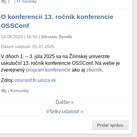
|
IT novinky
2
O konferencii 13. ročník konferencie
OSSConf
26.06.2025 | 16:50
|
Miroslav Bendík
Dátum udalosti:
01.07.2025
V dňoch 1. – 3. júla 2025 sa na Žilinskej univerzite
uskutoční 13. ročník konferencie OSSConf. Na webe je
zverejnený
program konferencie
ako aj
zborník
.
Zdroj:
ossconf.fri.uniza.sk
|
Komunita
Ďalšie
Všetky udalosti
Pridať správu