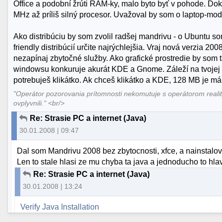
Office a podobní žrúti RAM-ky, malo byto byť v pohode. Do
MHz až príliš silný procesor. Uvažoval by som o laptop-mod
Ako distribúciu by som zvolil radšej mandrivu - o Ubuntu so
friendly distribúcií určite najrýchlejšia. Vraj nová verzia 
nezapínaj zbytočné služby. Ako grafické prostredie by som
windowsu konkuruje akurát KDE a Gnome. Záleží na tvojej ši
potrebuješ klikátko. Ak chceš klikátko a KDE, 128 MB je má
"Operátor pozorovania prítomnosti nekomutuje s operátorom reali
ovplyvnili." <br/>
Re: Strasie PC a internet (Java)
30.01.2008 | 09:47
Dal som Mandrivu 2008 bez zbytocnosti, xfce, a nainstalov
Len to stale hlasi ze mu chyba ta java a jednoducho to hla
Re: Strasie PC a internet (Java)
30.01.2008 | 13:24
Verify Java Installation