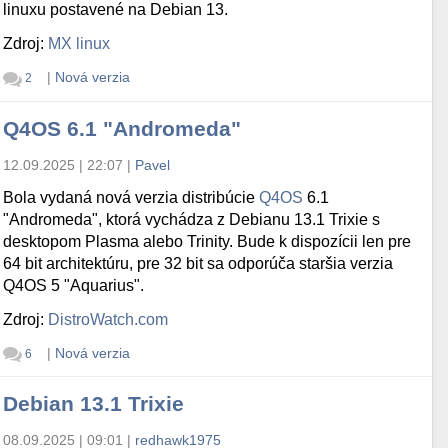
linuxu postavené na Debian 13.
Zdroj:
MX linux
|
Nová verzia
2
Q4OS 6.1 "Andromeda"
12.09.2025 | 22:07
|
Pavel
Bola vydaná nová verzia distribúcie
Q4OS
6.1
"Andromeda", ktorá vychádza z Debianu 13.1 Trixie s
desktopom Plasma alebo Trinity. Bude k dispozícii len pre
64 bit architektúru, pre 32 bit sa odporúča staršia verzia
Q4OS 5 "Aquarius".
Zdroj:
DistroWatch.com
|
Nová verzia
6
Debian 13.1 Trixie
08.09.2025 | 09:01
|
redhawk1975