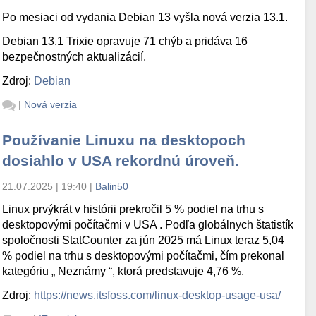
Po mesiaci od vydania Debian 13 vyšla nová verzia 13.1.
Debian 13.1 Trixie opravuje 71 chýb a pridáva 16
bezpečnostných aktualizácií.
Zdroj:
Debian
|
Nová verzia
Používanie Linuxu na desktopoch
dosiahlo v USA rekordnú úroveň.
21.07.2025 | 19:40
|
Balin50
Linux prvýkrát v histórii prekročil 5 % podiel na trhu s
desktopovými počítačmi v USA . Podľa globálnych štatistík
spoločnosti StatCounter za jún 2025 má Linux teraz 5,04
% podiel na trhu s desktopovými počítačmi, čím prekonal
kategóriu „ Neznámy “, ktorá predstavuje 4,76 %.
Zdroj:
https://news.itsfoss.com/linux-desktop-usage-usa/