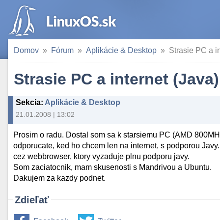
Domov
Fórum
Aplikácie & Desktop
Strasie PC a i
Strasie PC a internet (Java)
Sekcia
:
Aplikácie & Desktop
21.01.2008 | 13:02
Prosim o radu. Dostal som sa k starsiemu PC (AMD 800MHz
odporucate, ked ho chcem len na internet, s podporou Javy
cez webbrowser, ktory vyzaduje plnu podporu javy.
Som zaciatocnik, mam skusenosti s Mandrivou a Ubuntu.
Dakujem za kazdy podnet.
Zdieľať