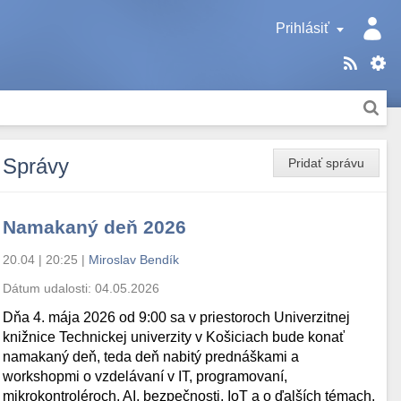
Prihlásiť
Správy
Pridať správu
Namakaný deň 2026
20.04 | 20:25
|
Miroslav Bendík
Dátum udalosti:
04.05.2026
Dňa 4. mája 2026 od 9:00 sa v priestoroch Univerzitnej
knižnice Technickej univerzity v Košiciach bude konať
namakaný deň, teda deň nabitý prednáškami a
workshopmi o vzdelávaní v IT, programovaní,
mikrokontroléroch, AI, bezpečnosti, IoT a o ďalších témach.