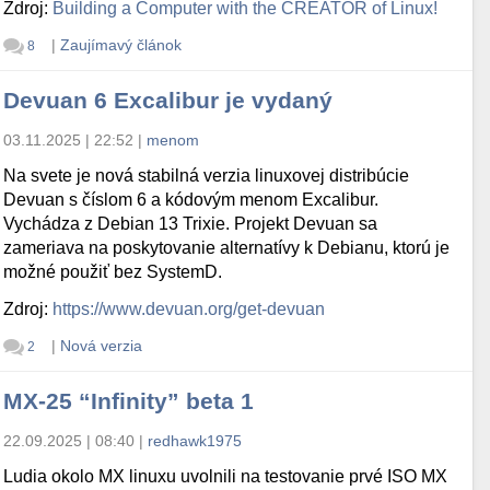
Zdroj:
Building a Computer with the CREATOR of Linux!
|
Zaujímavý článok
8
Devuan 6 Excalibur je vydaný
03.11.2025 | 22:52
|
menom
Na svete je nová stabilná verzia linuxovej distribúcie
Devuan s číslom 6 a kódovým menom Excalibur.
Vychádza z Debian 13 Trixie. Projekt Devuan sa
zameriava na poskytovanie alternatívy k Debianu, ktorú je
možné použiť bez SystemD.
Zdroj:
https://www.devuan.org/get-devuan
|
Nová verzia
2
MX-25 “Infinity” beta 1
22.09.2025 | 08:40
|
redhawk1975
Ludia okolo MX linuxu uvolnili na testovanie prvé ISO MX