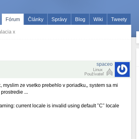
Fórum
Články
Správy
Blog
Wiki
Tweety
alacia x
spaceo
Linux
Používateľ
x, myslim ze vsetko prebehlo v poriadku,, system sa mi
prostredie ...
ing: current locale is invalid using default "C" locale