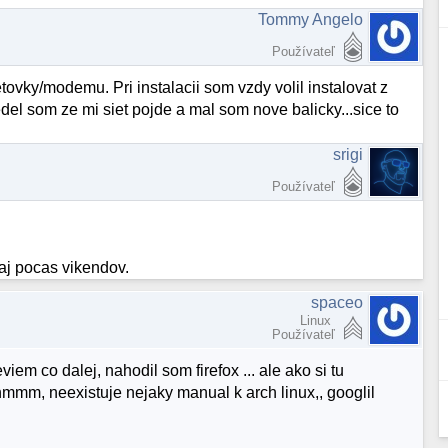
Tommy Angelo
Používateľ
ovky/modemu. Pri instalacii som vzdy volil instalovat z
el som ze mi siet pojde a mal som nove balicky...sice to
srigi
Používateľ
 aj pocas vikendov.
spaceo
Linux
Používateľ
iem co dalej, nahodil som firefox ... ale ako si tu
hmmm, neexistuje nejaky manual k arch linux,, googlil