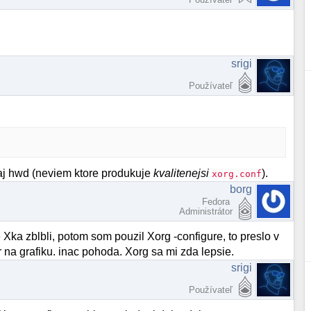
srigi
Používateľ
aj hwd (neviem ktore produkuje
kvalitenejsi
).
xorg.conf
borg
Fedora
Administrátor
 Xka zblbli, potom som pouzil Xorg -configure, to preslo v
r na grafiku. inac pohoda. Xorg sa mi zda lepsie.
srigi
Používateľ