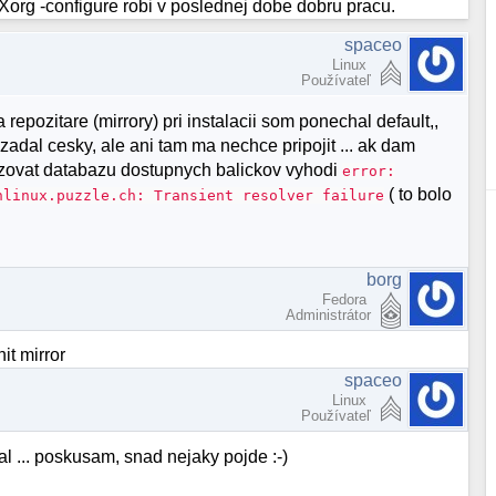
Xorg -configure robi v poslednej dobe dobru pracu.
spaceo
Linux
Používateľ
 repozitare (mirrory) pri instalacii som ponechal default,,
zadal cesky, ale ani tam ma nechce pripojit ... ak dam
lizovat databazu dostupnych balickov vyhodi
error:
( to bolo
hlinux.puzzle.ch: Transient resolver failure
borg
Fedora
Administrátor
it mirror
spaceo
Linux
Používateľ
al ... poskusam, snad nejaky pojde :-)