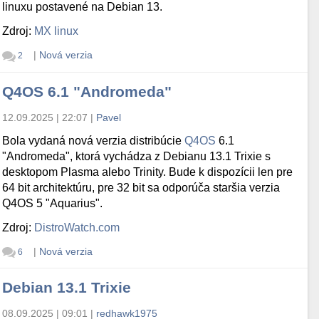
linuxu postavené na Debian 13.
Zdroj:
MX linux
|
Nová verzia
2
Q4OS 6.1 "Andromeda"
12.09.2025 | 22:07
|
Pavel
Bola vydaná nová verzia distribúcie
Q4OS
6.1
"Andromeda", ktorá vychádza z Debianu 13.1 Trixie s
desktopom Plasma alebo Trinity. Bude k dispozícii len pre
64 bit architektúru, pre 32 bit sa odporúča staršia verzia
Q4OS 5 "Aquarius".
Zdroj:
DistroWatch.com
|
Nová verzia
6
Debian 13.1 Trixie
08.09.2025 | 09:01
|
redhawk1975