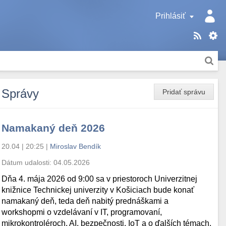
Prihlásiť
Správy
Pridať správu
Namakaný deň 2026
20.04 | 20:25
|
Miroslav Bendík
Dátum udalosti:
04.05.2026
Dňa 4. mája 2026 od 9:00 sa v priestoroch Univerzitnej
knižnice Technickej univerzity v Košiciach bude konať
namakaný deň, teda deň nabitý prednáškami a
workshopmi o vzdelávaní v IT, programovaní,
mikrokontroléroch, AI, bezpečnosti, IoT a o ďalších témach.