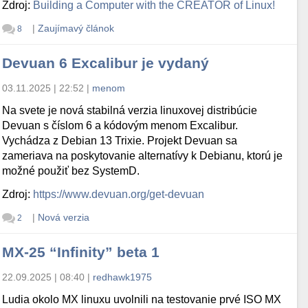
Zdroj:
Building a Computer with the CREATOR of Linux!
|
Zaujímavý článok
8
Devuan 6 Excalibur je vydaný
03.11.2025 | 22:52
|
menom
Na svete je nová stabilná verzia linuxovej distribúcie
Devuan s číslom 6 a kódovým menom Excalibur.
Vychádza z Debian 13 Trixie. Projekt Devuan sa
zameriava na poskytovanie alternatívy k Debianu, ktorú je
možné použiť bez SystemD.
Zdroj:
https://www.devuan.org/get-devuan
|
Nová verzia
2
MX-25 “Infinity” beta 1
22.09.2025 | 08:40
|
redhawk1975
Ludia okolo MX linuxu uvolnili na testovanie prvé ISO MX