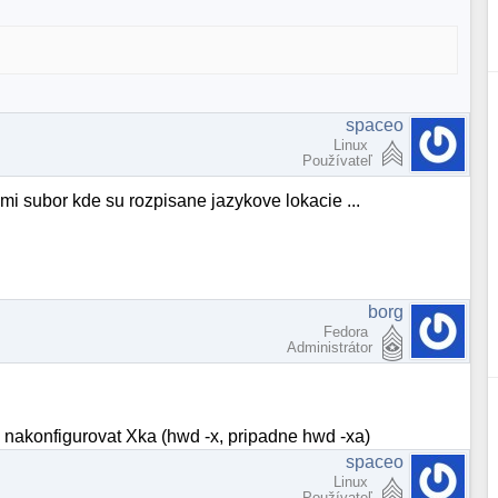
spaceo
Linux
Používateľ
mi subor kde su rozpisane jazykove lokacie ...
borg
Fedora
Administrátor
nakonfigurovat Xka (hwd -x, pripadne hwd -xa)
spaceo
Linux
Používateľ