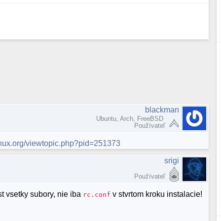
blackman
Ubuntu, Arch, FreeBSD
Používateľ
linux.org/viewtopic.php?pid=251373
srigi
Používateľ
st vsetky subory, nie iba
v stvrtom kroku instalacie!
rc.conf