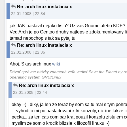
Re: arch linux instalacia x
22.01.2008 | 22:34
jak JAK nastavit nejaku listu? Uzivas Gnome alebo KDE?
Ved Arch je po Gentoo drruhy najlepsie zdokumentovany li
tamad nepochopis tak sa pytaj tu
Re: arch linux instalacia x
22.01.2008 | 22:35
Ahoj. Skus archlinux
wiki
Dávať správne otázky znamená veľa vedieť.Save the Planet by re
operating system GNU/Linux
Re: arch linux instalacia x
22.01.2008 | 22:44
okay :-) , diky, ja len ze teraz by som sa tu mal s tym poh
... vyhodilo mi po nastartovani x tri konzoly, nic ine takze
pecka... za ten cas com par krat pouzil konzolu zistujem co
myslim ze som o krocik blizsie k filozofii linuxu :-)