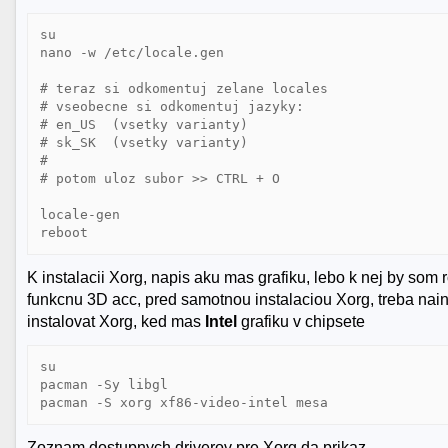
su

nano -w /etc/locale.gen

# teraz si odkomentuj zelane locales

# vseobecne si odkomentuj jazyky:

# en_US  (vsetky varianty)

# sk_SK  (vsetky varianty)

#

# potom uloz subor >> CTRL + O

locale-gen

K instalacii Xorg, napis aku mas grafiku, lebo k nej by som
funkcnu 3D acc, pred samotnou instalaciou Xorg, treba nain
instalovat Xorg, ked mas
Intel
grafiku v chipsete
su

pacman -Sy libgl

pacman -S xorg xf86-video-intel mesa
Zoznam dostupnych driverov pre Xorg da prikaz