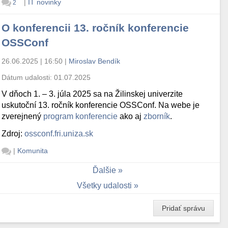
|
IT novinky
2
O konferencii 13. ročník konferencie
OSSConf
26.06.2025 | 16:50
|
Miroslav Bendík
Dátum udalosti:
01.07.2025
V dňoch 1. – 3. júla 2025 sa na Žilinskej univerzite
uskutoční 13. ročník konferencie OSSConf. Na webe je
zverejnený
program konferencie
ako aj
zborník
.
Zdroj:
ossconf.fri.uniza.sk
|
Komunita
Ďalšie
Všetky udalosti
Pridať správu