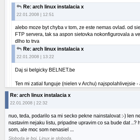
Re: arch linux instalacia x
22.01.2008 | 12:51
alebo moze byt chyba v tom, ze este nemas ovlad. od siet
FTP servera, tak sa aspon sietovka nokonfigurovala a ved
dlho to trva
Re: arch linux instalacia x
22.01.2008 | 13:22
Daj si belgicky BELNET.be
Ten mi zatial funguje (nielen v Archu) najspolahlivejsie -
Re: arch linux instalacia x
22.01.2008 | 22:32
nuo, teda, podarilo sa mi secko pekne nainstalovat :-) len nev
nastavim nejaku listu, pripadne upravim co sa bude dat ..? 
som, ale moc som nenasiel ...
Sloboda je boj, Linux je sloboda.