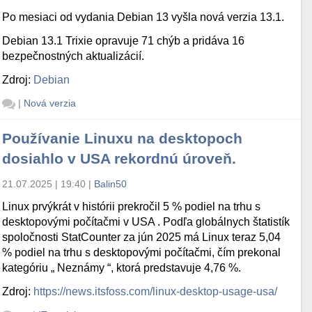
Po mesiaci od vydania Debian 13 vyšla nová verzia 13.1.
Debian 13.1 Trixie opravuje 71 chýb a pridáva 16
bezpečnostných aktualizácií.
Zdroj:
Debian
|
Nová verzia
Používanie Linuxu na desktopoch
dosiahlo v USA rekordnú úroveň.
21.07.2025 | 19:40
|
Balin50
Linux prvýkrát v histórii prekročil 5 % podiel na trhu s
desktopovými počítačmi v USA . Podľa globálnych štatistík
spoločnosti StatCounter za jún 2025 má Linux teraz 5,04
% podiel na trhu s desktopovými počítačmi, čím prekonal
kategóriu „ Neznámy “, ktorá predstavuje 4,76 %.
Zdroj:
https://news.itsfoss.com/linux-desktop-usage-usa/