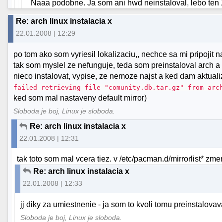
Naaa podobne. Ja som ani hwd neinstaloval, lebo ten 
Re: arch linux instalacia x
22.01.2008 | 12:29
po tom ako som vyriesil lokalizaciu,, nechce sa mi pripojit na
tak som myslel ze nefunguje, teda som preinstaloval arch a 
nieco instalovat, vypise, ze nemoze najst a ked dam aktua
failed retrieving file "comunity.db.tar.gz" from arc
ked som mal nastaveny default mirror)
Sloboda je boj, Linux je sloboda.
Re: arch linux instalacia x
22.01.2008 | 12:31
tak toto som mal vcera tiez. v /etc/pacman.d/mirrorlist* zmen
Re: arch linux instalacia x
22.01.2008 | 12:33
jj diky za umiestnenie - ja som to kvoli tomu preinstalovav
Sloboda je boj, Linux je sloboda.