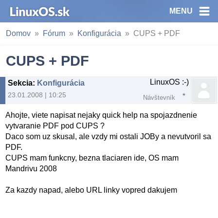
MENU
Domov
Fórum
Konfigurácia
CUPS + PDF
CUPS + PDF
LinuxOS :-)
Sekcia
:
Konfigurácia
23.01.2008 | 10:25
Návštevník
Ahojte, viete napisat nejaky quick help na spojazdnenie
vytvaranie PDF pod CUPS ?
Daco som uz skusal, ale vzdy mi ostali JOBy a nevutvoril sa
PDF.
CUPS mam funkcny, bezna tlaciaren ide, OS mam
Mandrivu 2008
Za kazdy napad, alebo URL linky vopred dakujem