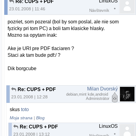
LinuxOS
Re: CUPS + PDF
23.01.2008 | 11:46
Návštevník
pozriet, som pozeral (bol by som poslal, ale nie som
fyzicky pri tom PC) a boli tam klasicke hlasky.
Mozno sa opytam inak:
Ake je URI pre PDF tlaciaren ?
Staci ak tam bude pdf:/ ?
Dik borgcube
Milan Dvorský
Re: CUPS + PDF
debian,mint kde,android
23.01.2008 | 12:28
Administrátor
skus
toto
Moja strana
|
Blog
LinuxOS
Re: CUPS + PDF
23.01.2008 | 13:12
Návštevník