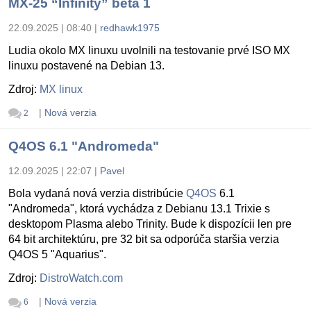
MX-25 “Infinity” beta 1
22.09.2025 | 08:40
|
redhawk1975
Ludia okolo MX linuxu uvolnili na testovanie prvé ISO MX
linuxu postavené na Debian 13.
Zdroj:
MX linux
|
Nová verzia
2
Q4OS 6.1 "Andromeda"
12.09.2025 | 22:07
|
Pavel
Bola vydaná nová verzia distribúcie
Q4OS
6.1
"Andromeda", ktorá vychádza z Debianu 13.1 Trixie s
desktopom Plasma alebo Trinity. Bude k dispozícii len pre
64 bit architektúru, pre 32 bit sa odporúča staršia verzia
Q4OS 5 "Aquarius".
Zdroj:
DistroWatch.com
|
Nová verzia
6