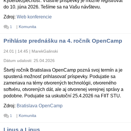
Kyberbezpečnosť. Vlastné príspevky je možné registrovať
do 10. júna 2026. Tešíme sa na Vašu návštevu.
Zdroj:
Web konferencie
|
Komunita
1
Prihláste prednášku na 4. ročník OpenCamp
24.01 | 14:45
|
MarekGalinski
Dátum udalosti:
25.04.2026
Štvrtý ročník Bratislava OpenCamp pozná svoj termín a je
spustená možnosť prihlasovať príspevky. Podujatie sa
zameriava na témy otvorených technológii, otvoreného
softvéru, otvorených dát, ale aj otvorenej verejnej správy a
podobne. Podujatie sa uskutoční 25.4.2026 na FIIT STU.
Zdroj:
Bratislava OpenCamp
|
Komunita
1
Linus a Linus