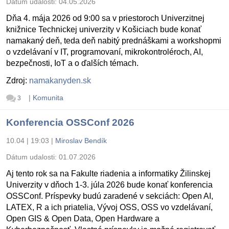
Dátum udalosti:
04.05.2026
Dňa 4. mája 2026 od 9:00 sa v priestoroch Univerzitnej
knižnice Technickej univerzity v Košiciach bude konať
namakaný deň, teda deň nabitý prednáškami a workshopmi
o vzdelávaní v IT, programovaní, mikrokontroléroch, AI,
bezpečnosti, IoT a o ďalších témach.
Zdroj:
namakanyden.sk
|
Komunita
3
Konferencia OSSConf 2026
10.04 | 19:03
|
Miroslav Bendík
Dátum udalosti:
01.07.2026
Aj tento rok sa na Fakulte riadenia a informatiky Žilinskej
Univerzity v dňoch 1-3. júla 2026 bude konať konferencia
OSSConf. Príspevky budú zaradené v sekciách: Open AI,
LATEX, R a ich priatelia, Vývoj OSS, OSS vo vzdelávaní,
Open GIS & Open Data, Open Hardware a