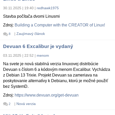
30.11.2025 | 19:40
|
redhawk1975
Stavba počítača dvomi Linusmi
Zdroj:
Building a Computer with the CREATOR of Linux!
|
Zaujímavý článok
8
Devuan 6 Excalibur je vydaný
03.11.2025 | 22:52
|
menom
Na svete je nová stabilná verzia linuxovej distribúcie
Devuan s číslom 6 a kódovým menom Excalibur. Vychádza
z Debian 13 Trixie. Projekt Devuan sa zameriava na
poskytovanie alternatívy k Debianu, ktorú je možné použiť
bez SystemD.
Zdroj:
https://www.devuan.org/get-devuan
|
Nová verzia
2