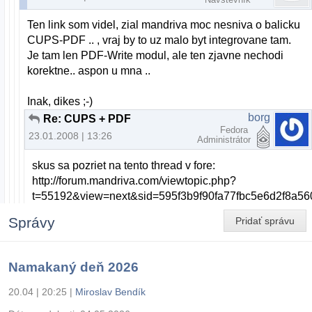
Ten link som videl, zial mandriva moc nesniva o balicku
CUPS-PDF .. , vraj by to uz malo byt integrovane tam.
Je tam len PDF-Write modul, ale ten zjavne nechodi
korektne.. aspon u mna ..
Inak, dikes ;-)
borg
Re: CUPS + PDF
Fedora
23.01.2008 | 13:26
Administrátor
skus sa pozriet na tento thread v fore:
http://forum.mandriva.com/viewtopic.php?
t=55192&view=next&sid=595f3b9f90fa77fbc5e6d2f8a5
Správy
Pridať správu
Namakaný deň 2026
20.04 | 20:25
|
Miroslav Bendík