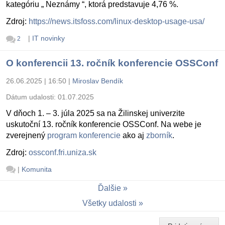
kategóriu „ Neznámy “, ktorá predstavuje 4,76 %.
Zdroj:
https://news.itsfoss.com/linux-desktop-usage-usa/
|
IT novinky
2
O konferencii 13. ročník konferencie OSSConf
26.06.2025 | 16:50
|
Miroslav Bendík
Dátum udalosti:
01.07.2025
V dňoch 1. – 3. júla 2025 sa na Žilinskej univerzite
uskutoční 13. ročník konferencie OSSConf. Na webe je
zverejnený
program konferencie
ako aj
zborník
.
Zdroj:
ossconf.fri.uniza.sk
|
Komunita
Ďalšie
Všetky udalosti