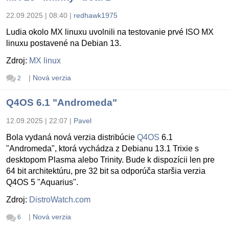
22.09.2025 | 08:40
|
redhawk1975
Ludia okolo MX linuxu uvolnili na testovanie prvé ISO MX
linuxu postavené na Debian 13.
Zdroj:
MX linux
|
Nová verzia
2
Q4OS 6.1 "Andromeda"
12.09.2025 | 22:07
|
Pavel
Bola vydaná nová verzia distribúcie
Q4OS
6.1
"Andromeda", ktorá vychádza z Debianu 13.1 Trixie s
desktopom Plasma alebo Trinity. Bude k dispozícii len pre
64 bit architektúru, pre 32 bit sa odporúča staršia verzia
Q4OS 5 "Aquarius".
Zdroj:
DistroWatch.com
|
Nová verzia
6