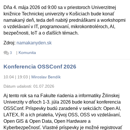
Dňa 4. mája 2026 od 9:00 sa v priestoroch Univerzitnej
knižnice Technickej univerzity v Košiciach bude konať
namakaný deň, teda deň nabitý prednáškami a workshopmi
o vzdelávaní v IT, programovaní, mikrokontroléroch, AI,
bezpečnosti, IoT a o ďalších témach.
Zdroj:
namakanyden.sk
|
Komunita
3
Konferencia OSSConf 2026
10.04 | 19:03
|
Miroslav Bendík
Dátum udalosti:
01.07.2026
Aj tento rok sa na Fakulte riadenia a informatiky Žilinskej
Univerzity v dňoch 1-3. júla 2026 bude konať konferencia
OSSConf. Príspevky budú zaradené v sekciách: Open AI,
LATEX, R a ich priatelia, Vývoj OSS, OSS vo vzdelávaní,
Open GIS & Open Data, Open Hardware a
Kyberbezpečnosť. Vlastné príspevky je možné registrovať