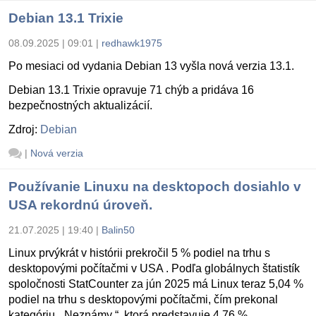
Debian 13.1 Trixie
08.09.2025 | 09:01
|
redhawk1975
Po mesiaci od vydania Debian 13 vyšla nová verzia 13.1.
Debian 13.1 Trixie opravuje 71 chýb a pridáva 16
bezpečnostných aktualizácií.
Zdroj:
Debian
|
Nová verzia
Používanie Linuxu na desktopoch dosiahlo v
USA rekordnú úroveň.
21.07.2025 | 19:40
|
Balin50
Linux prvýkrát v histórii prekročil 5 % podiel na trhu s
desktopovými počítačmi v USA . Podľa globálnych štatistík
spoločnosti StatCounter za jún 2025 má Linux teraz 5,04 %
podiel na trhu s desktopovými počítačmi, čím prekonal
kategóriu „ Neznámy “, ktorá predstavuje 4,76 %.