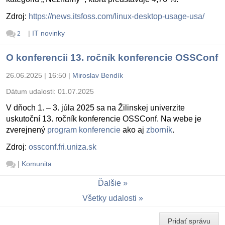
Zdroj:
https://news.itsfoss.com/linux-desktop-usage-usa/
|
IT novinky
2
O konferencii 13. ročník konferencie OSSConf
26.06.2025 | 16:50
|
Miroslav Bendík
Dátum udalosti:
01.07.2025
V dňoch 1. – 3. júla 2025 sa na Žilinskej univerzite
uskutoční 13. ročník konferencie OSSConf. Na webe je
zverejnený
program konferencie
ako aj
zborník
.
Zdroj:
ossconf.fri.uniza.sk
|
Komunita
Ďalšie
Všetky udalosti
Pridať správu