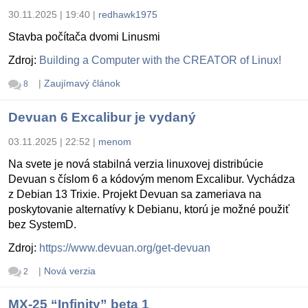
30.11.2025 | 19:40
|
redhawk1975
Stavba počítača dvomi Linusmi
Zdroj:
Building a Computer with the CREATOR of Linux!
|
Zaujímavý článok
8
Devuan 6 Excalibur je vydaný
03.11.2025 | 22:52
|
menom
Na svete je nová stabilná verzia linuxovej distribúcie
Devuan s číslom 6 a kódovým menom Excalibur. Vychádza
z Debian 13 Trixie. Projekt Devuan sa zameriava na
poskytovanie alternatívy k Debianu, ktorú je možné použiť
bez SystemD.
Zdroj:
https://www.devuan.org/get-devuan
|
Nová verzia
2
MX-25 “Infinity” beta 1