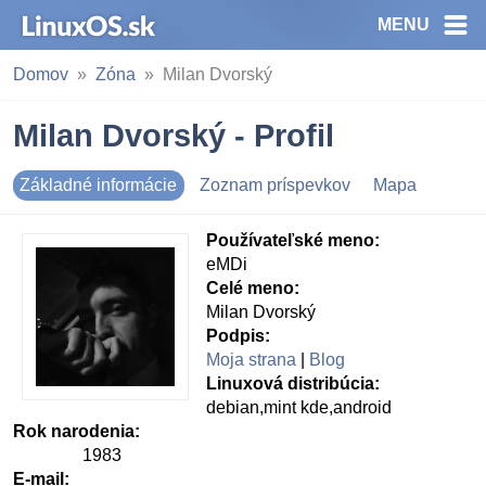
MENU
Domov
Zóna
Milan Dvorský
Milan Dvorský - Profil
Základné informácie
Zoznam príspevkov
Mapa
Používateľské meno:
eMDi
Celé meno:
Milan Dvorský
Podpis:
Moja strana
|
Blog
Linuxová distribúcia:
debian,mint kde,android
Rok narodenia:
1983
E-mail: