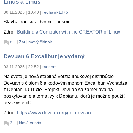
Linus a Linus
30.11.2025 | 19:40
|
redhawk1975
Stavba počítača dvomi Linusmi
Zdroj:
Building a Computer with the CREATOR of Linux!
|
Zaujímavý článok
8
Devuan 6 Excalibur je vydaný
03.11.2025 | 22:52
|
menom
Na svete je nová stabilná verzia linuxovej distribúcie
Devuan s číslom 6 a kódovým menom Excalibur. Vychádza
z Debian 13 Trixie. Projekt Devuan sa zameriava na
poskytovanie alternatívy k Debianu, ktorú je možné použiť
bez SystemD.
Zdroj:
https://www.devuan.org/get-devuan
|
Nová verzia
2