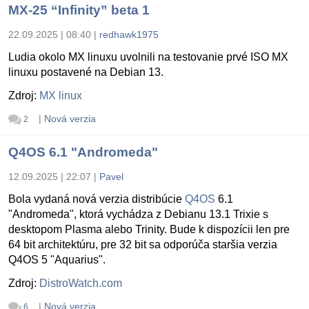
MX-25 “Infinity” beta 1
22.09.2025 | 08:40
|
redhawk1975
Ludia okolo MX linuxu uvolnili na testovanie prvé ISO MX
linuxu postavené na Debian 13.
Zdroj:
MX linux
|
Nová verzia
2
Q4OS 6.1 "Andromeda"
12.09.2025 | 22:07
|
Pavel
Bola vydaná nová verzia distribúcie
Q4OS
6.1
"Andromeda", ktorá vychádza z Debianu 13.1 Trixie s
desktopom Plasma alebo Trinity. Bude k dispozícii len pre
64 bit architektúru, pre 32 bit sa odporúča staršia verzia
Q4OS 5 "Aquarius".
Zdroj:
DistroWatch.com
|
Nová verzia
6