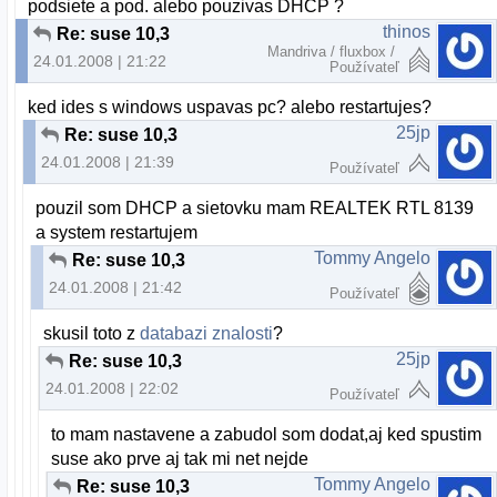
podsiete a pod. alebo pouzivas DHCP ?
thinos
Re: suse 10,3
Mandriva / fluxbox /
24.01.2008 | 21:22
Používateľ
ked ides s windows uspavas pc? alebo restartujes?
25jp
Re: suse 10,3
24.01.2008 | 21:39
Používateľ
pouzil som DHCP a sietovku mam REALTEK RTL 8139
a system restartujem
Tommy Angelo
Re: suse 10,3
24.01.2008 | 21:42
Používateľ
skusil toto z
databazi znalosti
?
25jp
Re: suse 10,3
24.01.2008 | 22:02
Používateľ
to mam nastavene a zabudol som dodat,aj ked spustim
suse ako prve aj tak mi net nejde
Tommy Angelo
Re: suse 10,3