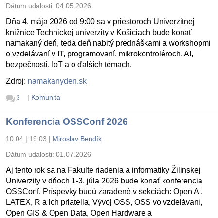
Dátum udalosti:
04.05.2026
Dňa 4. mája 2026 od 9:00 sa v priestoroch Univerzitnej
knižnice Technickej univerzity v Košiciach bude konať
namakaný deň, teda deň nabitý prednáškami a workshopmi
o vzdelávaní v IT, programovaní, mikrokontroléroch, AI,
bezpečnosti, IoT a o ďalších témach.
Zdroj:
namakanyden.sk
|
Komunita
3
Konferencia OSSConf 2026
10.04 | 19:03
|
Miroslav Bendík
Dátum udalosti:
01.07.2026
Aj tento rok sa na Fakulte riadenia a informatiky Žilinskej
Univerzity v dňoch 1-3. júla 2026 bude konať konferencia
OSSConf. Príspevky budú zaradené v sekciách: Open AI,
LATEX, R a ich priatelia, Vývoj OSS, OSS vo vzdelávaní,
Open GIS & Open Data, Open Hardware a