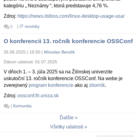
kategóriu „ Neznámy “, ktorá predstavuje 4,76 %.
Zdroj:
https://news.itsfoss.com/linux-desktop-usage-usa/
|
IT novinky
2
O konferencii 13. ročník konferencie OSSConf
26.06.2025 | 16:50
|
Miroslav Bendík
Dátum udalosti:
01.07.2025
V dňoch 1. – 3. júla 2025 sa na Žilinskej univerzite
uskutoční 13. ročník konferencie OSSConf. Na webe je
zverejnený
program konferencie
ako aj
zborník
.
Zdroj:
ossconf.fri.uniza.sk
|
Komunita
Ďalšie
Všetky udalosti