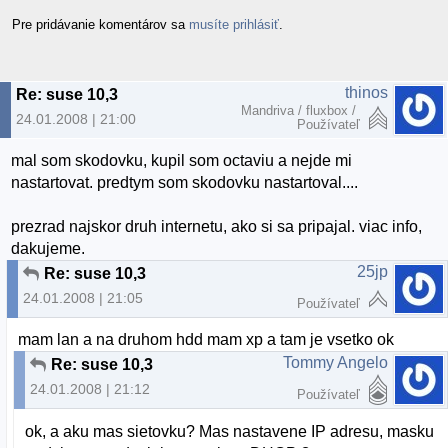
Pre pridávanie komentárov sa
musíte prihlásiť
.
thinos
Re: suse 10,3
Mandriva / fluxbox /
24.01.2008 | 21:00
Používateľ
mal som skodovku, kupil som octaviu a nejde mi
nastartovat. predtym som skodovku nastartoval....
prezrad najskor druh internetu, ako si sa pripajal. viac info,
dakujeme.
25jp
Re: suse 10,3
24.01.2008 | 21:05
Používateľ
mam lan a na druhom hdd mam xp a tam je vsetko ok
Tommy Angelo
Re: suse 10,3
24.01.2008 | 21:12
Používateľ
ok, a aku mas sietovku? Mas nastavene IP adresu, masku