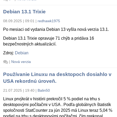
Debian 13.1 Trixie
08.09.2025 | 09:01
|
redhawk1975
Po mesiaci od vydania Debian 13 vyšla nová verzia 13.1.
Debian 13.1 Trixie opravuje 71 chýb a pridáva 16
bezpečnostných aktualizácií.
Zdroj:
Debian
|
Nová verzia
Používanie Linuxu na desktopoch dosiahlo v
USA rekordnú úroveň.
21.07.2025 | 19:40
|
Balin50
Linux prvýkrát v histórii prekročil 5 % podiel na trhu s
desktopovými počítačmi v USA . Podľa globálnych štatistík
spoločnosti StatCounter za jún 2025 má Linux teraz 5,04 %
podiel na trhu s desktopovými počítačmi, čím prekonal