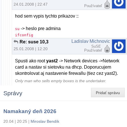
24.01.2008 | 22:47
Používateľ
hod sem vypis tychto prikazov ::
-> heslo pre admina
su
ifconfig
Ladislav Michnovic
Re: suse 10,3
SuSE
25.01.2008 | 12:20
Používateľ
Spusti ako root
yast2
-> Network devices ->Network
card a nastav si sietovku na dhcp. Doporucujem
skontrolovat aj nastavenie firewallu (tiez cez yast2).
Only man who sells empty boxes is the undertaker.
Správy
Pridať správu
Namakaný deň 2026
20.04 | 20:25
|
Miroslav Bendík