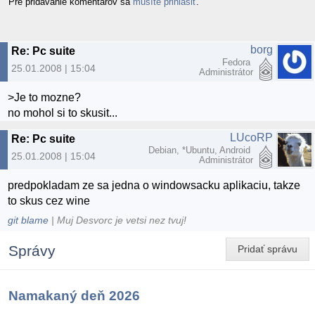
Pre pridávanie komentárov sa
musíte prihlásiť
.
borg
Re: Pc suite
Fedora
25.01.2008 | 15:04
Administrátor
>Je to mozne?
no mohol si to skusit...
LUcoRP
Re: Pc suite
Debian, *Ubuntu, Android
25.01.2008 | 15:04
Administrátor
predpokladam ze sa jedna o windowsacku aplikaciu, takze
to skus cez wine
git blame
| Muj Desvorc je vetsi nez tvuj!
Správy
Pridať správu
Namakaný deň 2026