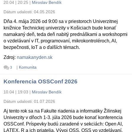
20.04 | 20:25
|
Miroslav Bendík
Dátum udalosti:
04.05.2026
Dňa 4. mája 2026 od 9:00 sa v priestoroch Univerzitnej
knižnice Technickej univerzity v Košiciach bude konať
namakaný deň, teda deň nabitý prednáškami a workshopmi
o vzdelávaní v IT, programovaní, mikrokontroléroch, AI,
bezpečnosti, IoT a o ďalších témach.
Zdroj:
namakanyden.sk
|
Komunita
3
Konferencia OSSConf 2026
10.04 | 19:03
|
Miroslav Bendík
Dátum udalosti:
01.07.2026
Aj tento rok sa na Fakulte riadenia a informatiky Žilinskej
Univerzity v dňoch 1-3. júla 2026 bude konať konferencia
OSSConf. Príspevky budú zaradené v sekciách: Open AI,
LATEX, R a ich priatelia, Vývoj OSS, OSS vo vzdelávaní,