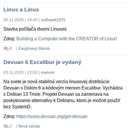
Linus a Linus
30.11.2025 | 19:40
|
redhawk1975
Stavba počítača dvomi Linusmi
Zdroj:
Building a Computer with the CREATOR of Linux!
|
Zaujímavý článok
8
Devuan 6 Excalibur je vydaný
03.11.2025 | 22:52
|
menom
Na svete je nová stabilná verzia linuxovej distribúcie
Devuan s číslom 6 a kódovým menom Excalibur. Vychádza
z Debian 13 Trixie. Projekt Devuan sa zameriava na
poskytovanie alternatívy k Debianu, ktorú je možné použiť
bez SystemD.
Zdroj:
https://www.devuan.org/get-devuan
|
Nová verzia
2