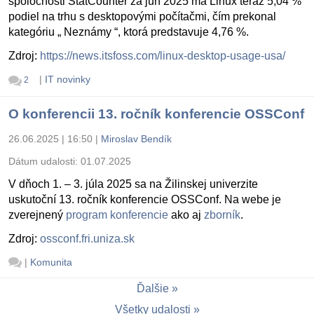
spoločnosti StatCounter za jún 2025 má Linux teraz 5,04 %
podiel na trhu s desktopovými počítačmi, čím prekonal
kategóriu „ Neznámy “, ktorá predstavuje 4,76 %.
Zdroj:
https://news.itsfoss.com/linux-desktop-usage-usa/
|
IT novinky
2
O konferencii 13. ročník konferencie OSSConf
26.06.2025 | 16:50
|
Miroslav Bendík
Dátum udalosti:
01.07.2025
V dňoch 1. – 3. júla 2025 sa na Žilinskej univerzite
uskutoční 13. ročník konferencie OSSConf. Na webe je
zverejnený
program konferencie
ako aj
zborník
.
Zdroj:
ossconf.fri.uniza.sk
|
Komunita
Ďalšie
Všetky udalosti