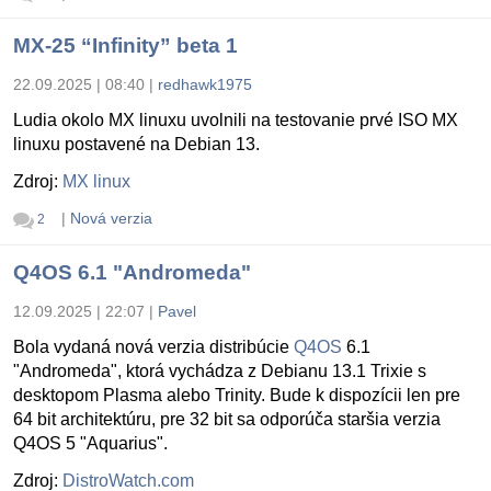
MX-25 “Infinity” beta 1
22.09.2025 | 08:40
|
redhawk1975
Ludia okolo MX linuxu uvolnili na testovanie prvé ISO MX
linuxu postavené na Debian 13.
Zdroj:
MX linux
|
Nová verzia
2
Q4OS 6.1 "Andromeda"
12.09.2025 | 22:07
|
Pavel
Bola vydaná nová verzia distribúcie
Q4OS
6.1
"Andromeda", ktorá vychádza z Debianu 13.1 Trixie s
desktopom Plasma alebo Trinity. Bude k dispozícii len pre
64 bit architektúru, pre 32 bit sa odporúča staršia verzia
Q4OS 5 "Aquarius".
Zdroj:
DistroWatch.com