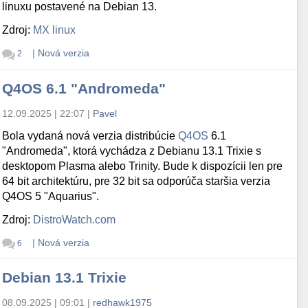
linuxu postavené na Debian 13.
Zdroj:
MX linux
|
Nová verzia
2
Q4OS 6.1 "Andromeda"
12.09.2025 | 22:07
|
Pavel
Bola vydaná nová verzia distribúcie
Q4OS
6.1
"Andromeda", ktorá vychádza z Debianu 13.1 Trixie s
desktopom Plasma alebo Trinity. Bude k dispozícii len pre
64 bit architektúru, pre 32 bit sa odporúča staršia verzia
Q4OS 5 "Aquarius".
Zdroj:
DistroWatch.com
|
Nová verzia
6
Debian 13.1 Trixie
08.09.2025 | 09:01
|
redhawk1975