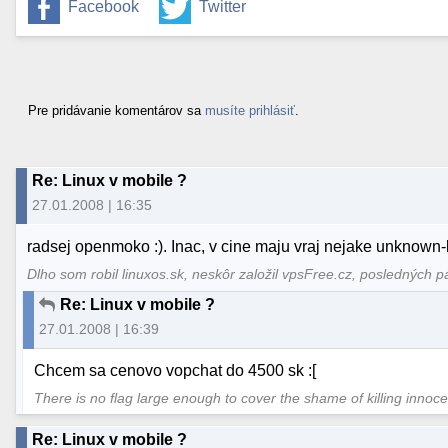
Facebook
Twitter
Pre pridávanie komentárov sa
musíte prihlásiť
.
Re: Linux v mobile ?
27.01.2008 | 16:35
radsej openmoko :). Inac, v cine maju vraj nejake unknown-
Dlho som robil linuxos.sk, neskôr založil vpsFree.cz, posledných p
Re: Linux v mobile ?
27.01.2008 | 16:39
Chcem sa cenovo vopchat do 4500 sk :[
There is no flag large enough to cover the shame of killing innoc
Re: Linux v mobile ?