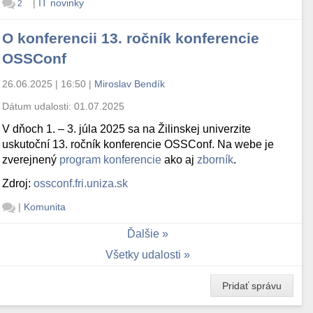
|
IT novinky
2
O konferencii 13. ročník konferencie
OSSConf
26.06.2025 | 16:50
|
Miroslav Bendík
Dátum udalosti:
01.07.2025
V dňoch 1. – 3. júla 2025 sa na Žilinskej univerzite
uskutoční 13. ročník konferencie OSSConf. Na webe je
zverejnený
program konferencie
ako aj
zborník
.
Zdroj:
ossconf.fri.uniza.sk
|
Komunita
Ďalšie
Všetky udalosti
Pridať správu