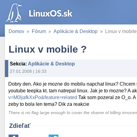
Domov
Fórum
Aplikácie & Desktop
Linux v mobile
Linux v mobile ?
Sekcia
:
Aplikácie & Desktop
27.01.2008 | 16:33
Dobry den. Ako je mozne do mobilu napchat linux? Chcem si
youtube teepka kt. tam natrepal linux. Jak je to mozne? A ak
v=M0ljafkXxPo&feature=related
Tak som pozeral ze O_o. A n
zeby to bola len tema? Dik za reakcie
There is no flag large enough to cover the shame of killing innoce
Zdieľať