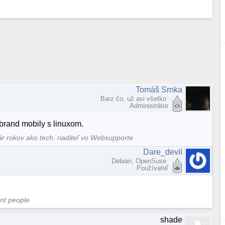
Tomáš Srnka
Barz čo, už asi všetko
Administrátor
brand mobily s linuxom.
ár rokov ako tech. riaditeľ vo Websupporte
Dare_devil
Debian, OpenSuse
Používateľ
ent people
shade