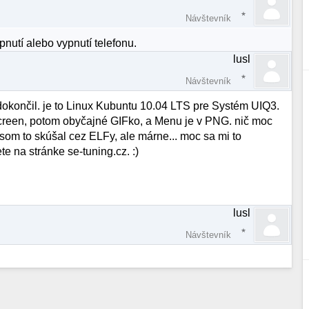
Návštevník
pnutí alebo vypnutí telefonu.
lusl
Návštevník
okončil. je to Linux Kubuntu 10.04 LTS pre Systém UIQ3.
Screen, potom obyčajné GIFko, a Menu je v PNG. nič moc
 som to skúšal cez ELFy, ale márne... moc sa mi to
e na stránke se-tuning.cz. :)
lusl
Návštevník