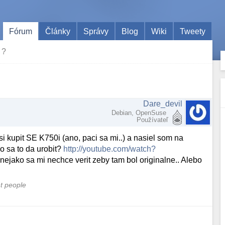
Fórum
Články
Správy
Blog
Wiki
Tweety
 ?
Dare_devil
Debian, OpenSuse
Používateľ
 kupit SE K750i (ano, paci sa mi..) a nasiel som na
o sa to da urobit?
http://youtube.com/watch?
ejako sa mi nechce verit zeby tam bol originalne.. Alebo
nt people