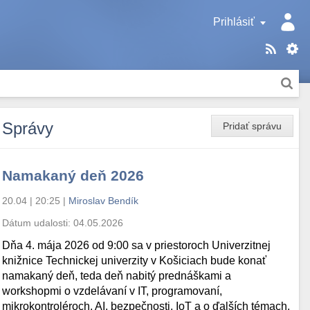
Prihlásiť
Správy
Pridať správu
Namakaný deň 2026
20.04 | 20:25
|
Miroslav Bendík
Dátum udalosti:
04.05.2026
Dňa 4. mája 2026 od 9:00 sa v priestoroch Univerzitnej
knižnice Technickej univerzity v Košiciach bude konať
namakaný deň, teda deň nabitý prednáškami a
workshopmi o vzdelávaní v IT, programovaní,
mikrokontroléroch, AI, bezpečnosti, IoT a o ďalších témach.