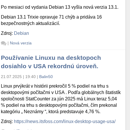
Po mesiaci od vydania Debian 13 vyšla nová verzia 13.1.
Debian 13.1 Trixie opravuje 71 chýb a pridáva 16
bezpečnostných aktualizácií.
Zdroj:
Debian
|
Nová verzia
Používanie Linuxu na desktopoch
dosiahlo v USA rekordnú úroveň.
21.07.2025 | 19:40
|
Balin50
Linux prvýkrát v histórii prekročil 5 % podiel na trhu s
desktopovými počítačmi v USA . Podľa globálnych štatistík
spoločnosti StatCounter za jún 2025 má Linux teraz 5,04
% podiel na trhu s desktopovými počítačmi, čím prekonal
kategóriu „ Neznámy “, ktorá predstavuje 4,76 %.
Zdroj:
https://news.itsfoss.com/linux-desktop-usage-usa/