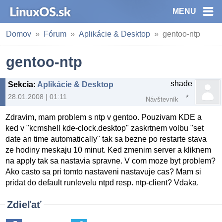
MENU
Domov
Fórum
Aplikácie & Desktop
gentoo-ntp
gentoo-ntp
shade
Sekcia
:
Aplikácie & Desktop
28.01.2008 | 01:11
Návštevník
Zdravim, mam problem s ntp v gentoo. Pouzivam KDE a
ked v "kcmshell kde-clock.desktop" zaskrtnem volbu "set
date an time automatically" tak sa bezne po restarte stava
ze hodiny meskaju 10 minut. Ked zmenim server a kliknem
na apply tak sa nastavia spravne. V com moze byt problem?
Ako casto sa pri tomto nastaveni nastavuje cas? Mam si
pridat do default runlevelu ntpd resp. ntp-client? Vdaka.
Zdieľať