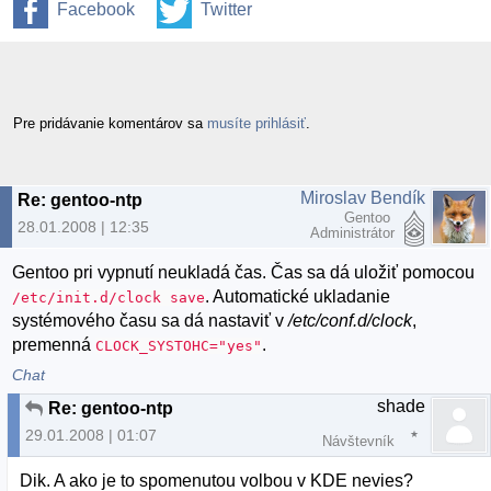
Facebook
Twitter
Pre pridávanie komentárov sa
musíte prihlásiť
.
Miroslav Bendík
Re: gentoo-ntp
Gentoo
28.01.2008 | 12:35
Administrátor
Gentoo pri vypnutí neukladá čas. Čas sa dá uložiť pomocou
. Automatické ukladanie
/etc/init.d/clock save
systémového času sa dá nastaviť v
/etc/conf.d/clock
,
premenná
.
CLOCK_SYSTOHC="yes"
Chat
shade
Re: gentoo-ntp
29.01.2008 | 01:07
Návštevník
Dik. A ako je to spomenutou volbou v KDE nevies?