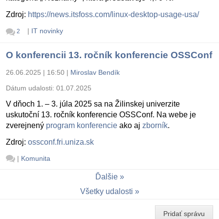
Zdroj:
https://news.itsfoss.com/linux-desktop-usage-usa/
|
IT novinky
2
O konferencii 13. ročník konferencie OSSConf
26.06.2025 | 16:50
|
Miroslav Bendík
Dátum udalosti:
01.07.2025
V dňoch 1. – 3. júla 2025 sa na Žilinskej univerzite
uskutoční 13. ročník konferencie OSSConf. Na webe je
zverejnený
program konferencie
ako aj
zborník
.
Zdroj:
ossconf.fri.uniza.sk
|
Komunita
Ďalšie
Všetky udalosti
Pridať správu