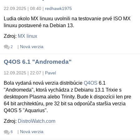
22.09.2025 | 08:40
|
redhawk1975
Ludia okolo MX linuxu uvolnili na testovanie prvé ISO MX
linuxu postavené na Debian 13.
Zdroj:
MX linux
|
Nová verzia
2
Q4OS 6.1 "Andromeda"
12.09.2025 | 22:07
|
Pavel
Bola vydaná nová verzia distribúcie
Q4OS
6.1
"Andromeda", ktorá vychádza z Debianu 13.1 Trixie s
desktopom Plasma alebo Trinity. Bude k dispozícii len pre
64 bit architektúru, pre 32 bit sa odporúča staršia verzia
Q4OS 5 "Aquarius".
Zdroj:
DistroWatch.com
|
Nová verzia
6