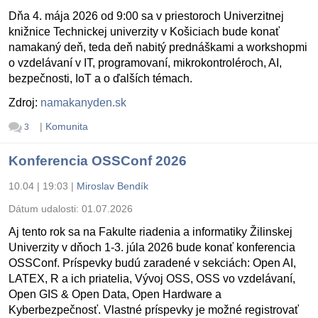
Dňa 4. mája 2026 od 9:00 sa v priestoroch Univerzitnej
knižnice Technickej univerzity v Košiciach bude konať
namakaný deň, teda deň nabitý prednáškami a workshopmi
o vzdelávaní v IT, programovaní, mikrokontroléroch, AI,
bezpečnosti, IoT a o ďalších témach.
Zdroj:
namakanyden.sk
|
Komunita
3
Konferencia OSSConf 2026
10.04 | 19:03
|
Miroslav Bendík
Dátum udalosti:
01.07.2026
Aj tento rok sa na Fakulte riadenia a informatiky Žilinskej
Univerzity v dňoch 1-3. júla 2026 bude konať konferencia
OSSConf. Príspevky budú zaradené v sekciách: Open AI,
LATEX, R a ich priatelia, Vývoj OSS, OSS vo vzdelávaní,
Open GIS & Open Data, Open Hardware a
Kyberbezpečnosť. Vlastné príspevky je možné registrovať