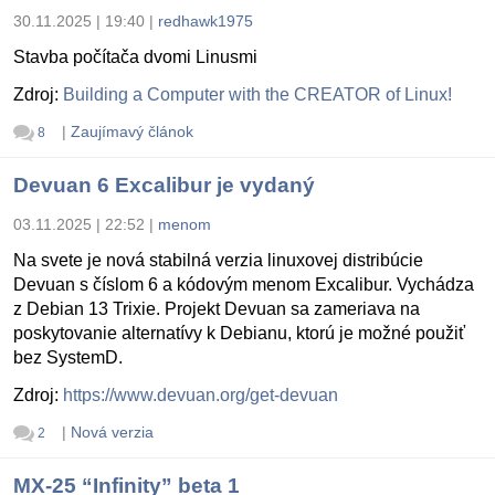
30.11.2025 | 19:40
|
redhawk1975
Stavba počítača dvomi Linusmi
Zdroj:
Building a Computer with the CREATOR of Linux!
|
Zaujímavý článok
8
Devuan 6 Excalibur je vydaný
03.11.2025 | 22:52
|
menom
Na svete je nová stabilná verzia linuxovej distribúcie
Devuan s číslom 6 a kódovým menom Excalibur. Vychádza
z Debian 13 Trixie. Projekt Devuan sa zameriava na
poskytovanie alternatívy k Debianu, ktorú je možné použiť
bez SystemD.
Zdroj:
https://www.devuan.org/get-devuan
|
Nová verzia
2
MX-25 “Infinity” beta 1