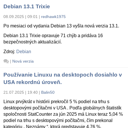
Debian 13.1 Trixie
08.09.2025 | 09:01
|
redhawk1975
Po mesiaci od vydania Debian 13 vyšla nová verzia 13.1.
Debian 13.1 Trixie opravuje 71 chýb a pridáva 16
bezpečnostných aktualizácií.
Zdroj:
Debian
|
Nová verzia
Používanie Linuxu na desktopoch dosiahlo v
USA rekordnú úroveň.
21.07.2025 | 19:40
|
Balin50
Linux prvýkrát v histórii prekročil 5 % podiel na trhu s
desktopovými počítačmi v USA . Podľa globálnych štatistík
spoločnosti StatCounter za jún 2025 má Linux teraz 5,04 %
podiel na trhu s desktopovými počítačmi, čím prekonal
kategóriu „ Neznámy “, ktorá predstavuje 4,76 %.