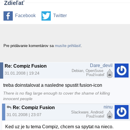
Zdieľať
Facebook
Twitter
Pre pridávanie komentárov sa
musíte prihlásiť
.
Dare_devil
Re: Compiz Fusion
Debian, OpenSuse
31.01.2008 | 19:24
Používateľ
treba doinstalovat a nasledne spustit fusion-icon
There is no flag large enough to cover the shame of killing
innocent people
ninu
Re: Compiz Fusion
Slackware, Android
31.01.2008 | 23:07
Používateľ
Ked uz je tu tema Compiz, chcem sa spytat na nieco.