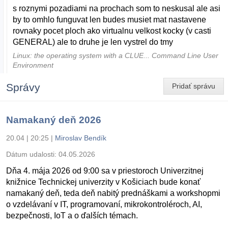
s roznymi pozadiami na prochach som to neskusal ale asi
by to omhlo funguvat len budes musiet mat nastavene
rovnaky pocet ploch ako virtualnu velkost kocky (v casti
GENERAL) ale to druhe je len vystrel do tmy
Linux: the operating system with a CLUE... Command Line User
Environment
Správy
Pridať správu
Namakaný deň 2026
20.04 | 20:25
|
Miroslav Bendík
Dátum udalosti:
04.05.2026
Dňa 4. mája 2026 od 9:00 sa v priestoroch Univerzitnej
knižnice Technickej univerzity v Košiciach bude konať
namakaný deň, teda deň nabitý prednáškami a workshopmi
o vzdelávaní v IT, programovaní, mikrokontroléroch, AI,
bezpečnosti, IoT a o ďalších témach.