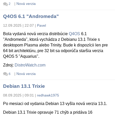
|
Nová verzia
2
Q4OS 6.1 "Andromeda"
12.09.2025 | 22:07
|
Pavel
Bola vydaná nová verzia distribúcie
Q4OS
6.1
"Andromeda", ktorá vychádza z Debianu 13.1 Trixie s
desktopom Plasma alebo Trinity. Bude k dispozícii len pre
64 bit architektúru, pre 32 bit sa odporúča staršia verzia
Q4OS 5 "Aquarius".
Zdroj:
DistroWatch.com
|
Nová verzia
6
Debian 13.1 Trixie
08.09.2025 | 09:01
|
redhawk1975
Po mesiaci od vydania Debian 13 vyšla nová verzia 13.1.
Debian 13.1 Trixie opravuje 71 chýb a pridáva 16