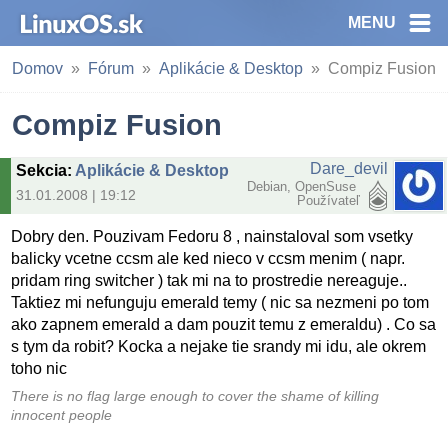
MENU
Domov
Fórum
Aplikácie & Desktop
Compiz Fusion
Compiz Fusion
Dare_devil
Sekcia
:
Aplikácie & Desktop
Debian, OpenSuse
31.01.2008 | 19:12
Používateľ
Dobry den. Pouzivam Fedoru 8 , nainstaloval som vsetky
balicky vcetne ccsm ale ked nieco v ccsm menim ( napr.
pridam ring switcher ) tak mi na to prostredie nereaguje..
Taktiez mi nefunguju emerald temy ( nic sa nezmeni po tom
ako zapnem emerald a dam pouzit temu z emeraldu) . Co sa
s tym da robit? Kocka a nejake tie srandy mi idu, ale okrem
toho nic
There is no flag large enough to cover the shame of killing
innocent people