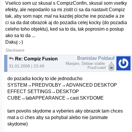
Vselico som uz skusal s CompizConfin, skusal som vsetky
efekty, ale nepodarilo sa mi zistit ci sa da nastavit Compiz
tak, aby som napr. mal na kazdej ploche ine pozadie a ze
ci sa da dat obrazok aj do pozadia celej kocky (do pozadia
celeho toho objektu), ked sa to da, tak poprosim o postup
ako sa to da ...
Dakuj ;-)
Slackware
Branislav Poldauf
Re: Compiz Fusion
Manjaro, Debian stable
31.01.2008 | 23:49
Používateľ
do pozadia kocky to ide jednoducho
SYSTEM→PREDVOLBY→ADVANCED DESKTOP
EFFECT SETTINGS→DESKTOP
CUBE→tabAPPEARANCE→cast SKYDOME
tam povolis skydome a vyberies aky obrazok tam chces
mat a ci ches aby sa pohybal alebo nie (animate
skydome)