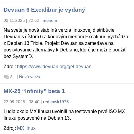
Devuan 6 Excalibur je vydaný
03.11.2025 | 22:52
|
menom
Na svete je nová stabilná verzia linuxovej distribúcie
Devuan s číslom 6 a kódovým menom Excalibur. Vychádza
z Debian 13 Trixie. Projekt Devuan sa zameriava na
poskytovanie alternatívy k Debianu, ktorú je možné použiť
bez SystemD.
Zdroj:
https://www.devuan.org/get-devuan
|
Nová verzia
2
MX-25 “Infinity” beta 1
22.09.2025 | 08:40
|
redhawk1975
Ludia okolo MX linuxu uvolnili na testovanie prvé ISO MX
linuxu postavené na Debian 13.
Zdroj:
MX linux