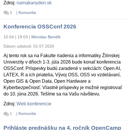
Zdroj:
namakanyden.sk
|
Komunita
3
Konferencia OSSConf 2026
10.04 | 19:03
|
Miroslav Bendík
Dátum udalosti:
01.07.2026
Aj tento rok sa na Fakulte riadenia a informatiky Žilinskej
Univerzity v dňoch 1-3. júla 2026 bude konať konferencia
OSSConf. Príspevky budú zaradené v sekciách: Open AI,
LATEX, R a ich priatelia, Vývoj OSS, OSS vo vzdelávaní,
Open GIS & Open Data, Open Hardware a
Kyberbezpečnosť. Vlastné príspevky je možné registrovať
do 10. júna 2026. Tešíme sa na Vašu návštevu.
Zdroj:
Web konferencie
|
Komunita
1
Prihláste prednášku na 4. ročník OpenCamp