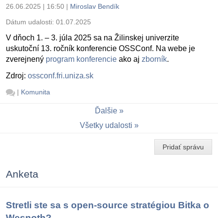
26.06.2025 | 16:50
|
Miroslav Bendík
Dátum udalosti:
01.07.2025
V dňoch 1. – 3. júla 2025 sa na Žilinskej univerzite
uskutoční 13. ročník konferencie OSSConf. Na webe je
zverejnený
program konferencie
ako aj
zborník
.
Zdroj:
ossconf.fri.uniza.sk
|
Komunita
Ďalšie
Všetky udalosti
Pridať správu
Anketa
Stretli ste sa s open-source stratégiou Bitka o
Wesnoth?