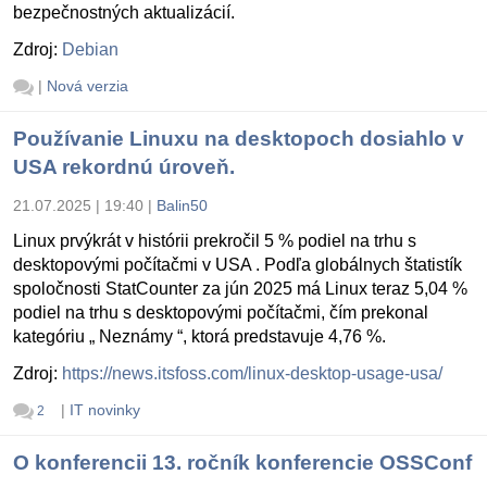
bezpečnostných aktualizácií.
Zdroj:
Debian
|
Nová verzia
Používanie Linuxu na desktopoch dosiahlo v
USA rekordnú úroveň.
21.07.2025 | 19:40
|
Balin50
Linux prvýkrát v histórii prekročil 5 % podiel na trhu s
desktopovými počítačmi v USA . Podľa globálnych štatistík
spoločnosti StatCounter za jún 2025 má Linux teraz 5,04 %
podiel na trhu s desktopovými počítačmi, čím prekonal
kategóriu „ Neznámy “, ktorá predstavuje 4,76 %.
Zdroj:
https://news.itsfoss.com/linux-desktop-usage-usa/
|
IT novinky
2
O konferencii 13. ročník konferencie OSSConf