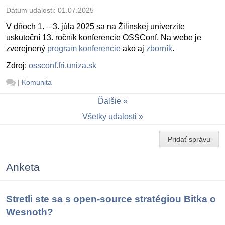
Dátum udalosti:
01.07.2025
V dňoch 1. – 3. júla 2025 sa na Žilinskej univerzite
uskutoční 13. ročník konferencie OSSConf. Na webe je
zverejnený
program konferencie
ako aj
zborník
.
Zdroj:
ossconf.fri.uniza.sk
|
Komunita
Ďalšie
Všetky udalosti
Pridať správu
Anketa
Stretli ste sa s open-source stratégiou Bitka o
Wesnoth?