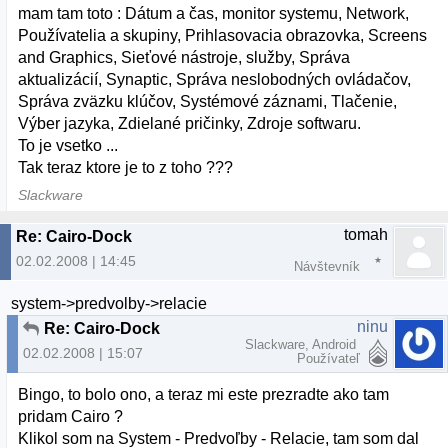
mam tam toto : Dátum a čas, monitor systemu, Network,
Používatelia a skupiny, Prihlasovacia obrazovka, Screens
and Graphics, Sieťové nástroje, služby, Správa
aktualizácií, Synaptic, Správa neslobodných ovládačov,
Správa zväzku klúčov, Systémové záznami, Tlačenie,
Výber jazyka, Zdielané pričinky, Zdroje softwaru.
To je vsetko ...
Tak teraz ktore je to z toho ???
Slackware
tomah
Re: Cairo-Dock
02.02.2008 | 14:45
Návštevník
system->predvolby->relacie
ninu
Re: Cairo-Dock
Slackware, Android
02.02.2008 | 15:07
Používateľ
Bingo, to bolo ono, a teraz mi este prezradte ako tam
pridam Cairo ?
Klikol som na System - Predvoľby - Relacie, tam som dal