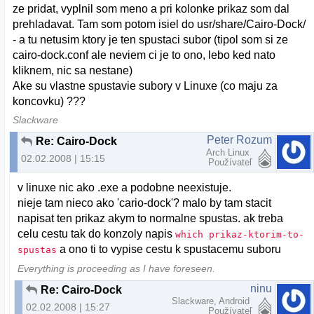
ze pridat, vyplnil som meno a pri kolonke prikaz som dal
prehladavat. Tam som potom isiel do usr/share/Cairo-Dock/
- a tu netusim ktory je ten spustaci subor (tipol som si ze
cairo-dock.conf ale neviem ci je to ono, lebo ked nato
kliknem, nic sa nestane)
Ake su vlastne spustavie subory v Linuxe (co maju za
koncovku) ???
Slackware
Peter Rozum
Re: Cairo-Dock
Arch Linux
02.02.2008 | 15:15
Používateľ
v linuxe nic ako .exe a podobne neexistuje.
nieje tam nieco ako 'cario-dock'? malo by tam stacit
napisat ten prikaz akym to normalne spustas. ak treba
celu cestu tak do konzoly napis
which prikaz-ktorim-to-
a ono ti to vypise cestu k spustacemu suboru
spustas
Everything is proceeding as I have foreseen.
ninu
Re: Cairo-Dock
Slackware, Android
02.02.2008 | 15:27
Používateľ