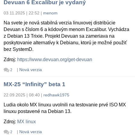
Devuan 6 Excalibur je vydaný
03.11.2025 | 22:52
|
menom
Na svete je nová stabilná verzia linuxovej distribúcie
Devuan s číslom 6 a kódovým menom Excalibur. Vychádza
z Debian 13 Trixie. Projekt Devuan sa zameriava na
poskytovanie alternatívy k Debianu, ktorú je možné použiť
bez SystemD.
Zdroj:
https://www.devuan.org/get-devuan
|
Nová verzia
2
MX-25 “Infinity” beta 1
22.09.2025 | 08:40
|
redhawk1975
Ludia okolo MX linuxu uvolnili na testovanie prvé ISO MX
linuxu postavené na Debian 13.
Zdroj:
MX linux
|
Nová verzia
2