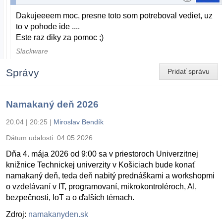
Dakujeeeem moc, presne toto som potreboval vediet, uz
to v pohode ide ....
Este raz diky za pomoc ;)
Slackware
Správy
Pridať správu
Namakaný deň 2026
20.04 | 20:25
|
Miroslav Bendík
Dátum udalosti:
04.05.2026
Dňa 4. mája 2026 od 9:00 sa v priestoroch Univerzitnej
knižnice Technickej univerzity v Košiciach bude konať
namakaný deň, teda deň nabitý prednáškami a workshopmi
o vzdelávaní v IT, programovaní, mikrokontroléroch, AI,
bezpečnosti, IoT a o ďalších témach.
Zdroj:
namakanyden.sk