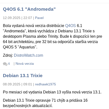
Q4OS 6.1 "Andromeda"
12.09.2025 | 22:07
|
Pavel
Bola vydaná nová verzia distribúcie
Q4OS
6.1
"Andromeda", ktorá vychádza z Debianu 13.1 Trixie s
desktopom Plasma alebo Trinity. Bude k dispozícii len pre
64 bit architektúru, pre 32 bit sa odporúča staršia verzia
Q4OS 5 "Aquarius".
Zdroj:
DistroWatch.com
|
Nová verzia
6
Debian 13.1 Trixie
08.09.2025 | 09:01
|
redhawk1975
Po mesiaci od vydania Debian 13 vyšla nová verzia 13.1.
Debian 13.1 Trixie opravuje 71 chýb a pridáva 16
bezpečnostných aktualizácií.