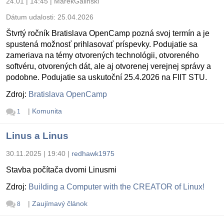
24.01 | 14:45
|
MarekGalinski
Dátum udalosti:
25.04.2026
Štvrtý ročník Bratislava OpenCamp pozná svoj termín a je
spustená možnosť prihlasovať príspevky. Podujatie sa
zameriava na témy otvorených technológii, otvoreného
softvéru, otvorených dát, ale aj otvorenej verejnej správy a
podobne. Podujatie sa uskutoční 25.4.2026 na FIIT STU.
Zdroj:
Bratislava OpenCamp
|
Komunita
1
Linus a Linus
30.11.2025 | 19:40
|
redhawk1975
Stavba počítača dvomi Linusmi
Zdroj:
Building a Computer with the CREATOR of Linux!
|
Zaujímavý článok
8