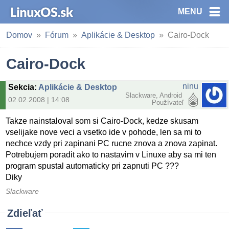
MENU
Domov
Fórum
Aplikácie & Desktop
Cairo-Dock
Cairo-Dock
ninu
Sekcia
:
Aplikácie & Desktop
Slackware, Android
02.02.2008 | 14:08
Používateľ
Takze nainstaloval som si Cairo-Dock, kedze skusam
vselijake nove veci a vsetko ide v pohode, len sa mi to
nechce vzdy pri zapinani PC rucne znova a znova zapinat.
Potrebujem poradit ako to nastavim v Linuxe aby sa mi ten
program spustal automaticky pri zapnuti PC ???
Diky
Slackware
Zdieľať