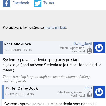
Facebook
Twitter
Pre pridávanie komentárov sa
musíte prihlásiť
.
Dare_devil
Re: Cairo-Dock
Debian, OpenSuse
02.02.2008 | 14:10
Používateľ
System - sprava - sedenia - programy pri starte
ci jak to je ( pod nazvom Sedenia to je urcite.. len to najdi v
menu )
There is no flag large enough to cover the shame of killing
innocent people
ninu
Re: Cairo-Dock
Slackware, Android
02.02.2008 | 14:36
Používateľ
Sysrem - sprava som dal, ale tie sedenia som nenasiel,