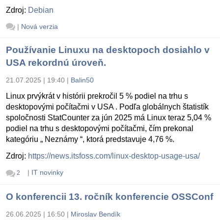
Zdroj:
Debian
|
Nová verzia
Používanie Linuxu na desktopoch dosiahlo v
USA rekordnú úroveň.
21.07.2025 | 19:40
|
Balin50
Linux prvýkrát v histórii prekročil 5 % podiel na trhu s
desktopovými počítačmi v USA . Podľa globálnych štatistík
spoločnosti StatCounter za jún 2025 má Linux teraz 5,04 %
podiel na trhu s desktopovými počítačmi, čím prekonal
kategóriu „ Neznámy “, ktorá predstavuje 4,76 %.
Zdroj:
https://news.itsfoss.com/linux-desktop-usage-usa/
|
IT novinky
2
O konferencii 13. ročník konferencie OSSConf
26.06.2025 | 16:50
|
Miroslav Bendík