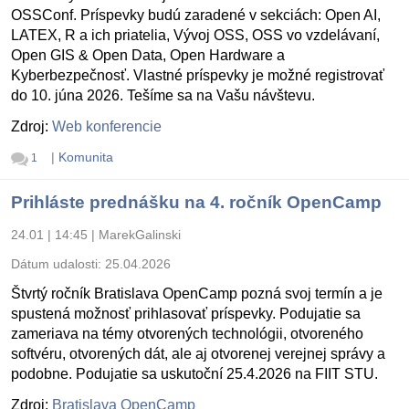
OSSConf. Príspevky budú zaradené v sekciách: Open AI,
LATEX, R a ich priatelia, Vývoj OSS, OSS vo vzdelávaní,
Open GIS & Open Data, Open Hardware a
Kyberbezpečnosť. Vlastné príspevky je možné registrovať
do 10. júna 2026. Tešíme sa na Vašu návštevu.
Zdroj:
Web konferencie
|
Komunita
1
Prihláste prednášku na 4. ročník OpenCamp
24.01 | 14:45
|
MarekGalinski
Dátum udalosti:
25.04.2026
Štvrtý ročník Bratislava OpenCamp pozná svoj termín a je
spustená možnosť prihlasovať príspevky. Podujatie sa
zameriava na témy otvorených technológii, otvoreného
softvéru, otvorených dát, ale aj otvorenej verejnej správy a
podobne. Podujatie sa uskutoční 25.4.2026 na FIIT STU.
Zdroj:
Bratislava OpenCamp