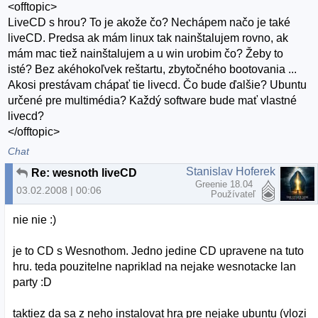
<offtopic>
LiveCD s hrou? To je akože čo? Nechápem načo je také
liveCD. Predsa ak mám linux tak nainštalujem rovno, ak
mám mac tiež nainštalujem a u win urobim čo? Žeby to
isté? Bez akéhokoľvek reštartu, zbytočného bootovania ...
Akosi prestávam chápať tie livecd. Čo bude ďalšie? Ubuntu
určené pre multimédia? Každý software bude mať vlastné
livecd?
</offtopic>
Chat
Stanislav Hoferek
Re: wesnoth liveCD
Greenie 18.04
03.02.2008 | 00:06
Používateľ
nie nie :)
je to CD s Wesnothom. Jedno jedine CD upravene na tuto
hru. teda pouzitelne napriklad na nejake wesnotacke lan
party :D
taktiez da sa z neho instalovat hra pre nejake ubuntu (vlozi