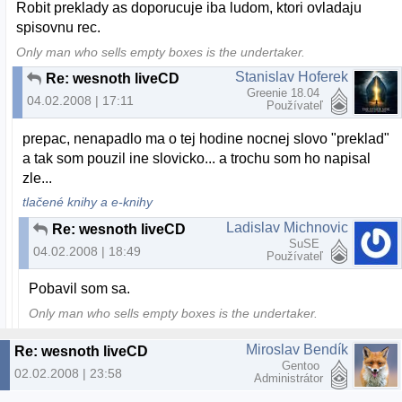
Robit preklady as doporucuje iba ludom, ktori ovladaju
spisovnu rec.
Only man who sells empty boxes is the undertaker.
Stanislav Hoferek
Re: wesnoth liveCD
Greenie 18.04
04.02.2008 | 17:11
Používateľ
prepac, nenapadlo ma o tej hodine nocnej slovo "preklad"
a tak som pouzil ine slovicko... a trochu som ho napisal
zle...
tlačené knihy a e-knihy
Ladislav Michnovic
Re: wesnoth liveCD
SuSE
04.02.2008 | 18:49
Používateľ
Pobavil som sa.
Only man who sells empty boxes is the undertaker.
Miroslav Bendík
Re: wesnoth liveCD
Gentoo
02.02.2008 | 23:58
Administrátor