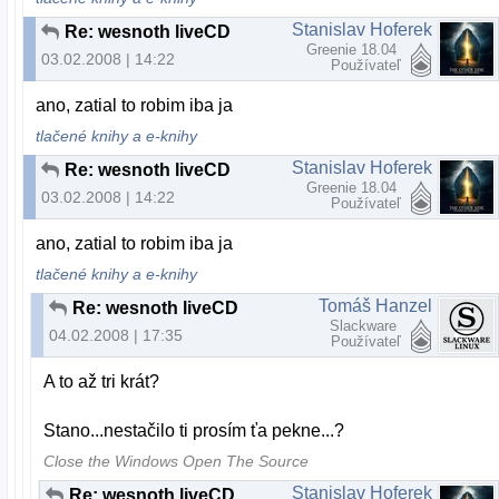
Stanislav Hoferek
Re: wesnoth liveCD
Greenie 18.04
03.02.2008 | 14:22
Používateľ
ano, zatial to robim iba ja
tlačené knihy a e-knihy
Stanislav Hoferek
Re: wesnoth liveCD
Greenie 18.04
03.02.2008 | 14:22
Používateľ
ano, zatial to robim iba ja
tlačené knihy a e-knihy
Tomáš Hanzel
Re: wesnoth liveCD
Slackware
04.02.2008 | 17:35
Používateľ
A to až tri krát?
Stano...nestačilo ti prosím ťa pekne...?
Close the Windows Open The Source
Stanislav Hoferek
Re: wesnoth liveCD