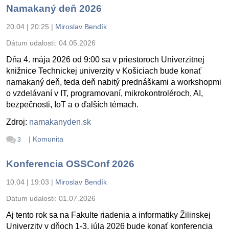
Namakaný deň 2026
20.04 | 20:25
|
Miroslav Bendík
Dátum udalosti:
04.05.2026
Dňa 4. mája 2026 od 9:00 sa v priestoroch Univerzitnej
knižnice Technickej univerzity v Košiciach bude konať
namakaný deň, teda deň nabitý prednáškami a workshopmi
o vzdelávaní v IT, programovaní, mikrokontroléroch, AI,
bezpečnosti, IoT a o ďalších témach.
Zdroj:
namakanyden.sk
|
Komunita
3
Konferencia OSSConf 2026
10.04 | 19:03
|
Miroslav Bendík
Dátum udalosti:
01.07.2026
Aj tento rok sa na Fakulte riadenia a informatiky Žilinskej
Univerzity v dňoch 1-3. júla 2026 bude konať konferencia