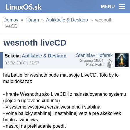
MENU
Domov
Fórum
Aplikácie & Desktop
wesnoth
liveCD
wesnoth liveCD
Stanislav Hoferek
Sekcia
:
Aplikácie & Desktop
Greenie 18.04
02.02.2008 | 22:57
Používateľ
hra battle for wesnoth bude mat svoje LiveCD. Toto by to
malo dokazat:
- hranie Wesnothu ako LiveCD i z nainstalovaneho systemu
(pojde o upravene xubuntu)
- v systeme vyvojova verzia wesnothu i stabilna
- volne balicky stabilnej i nestabilnej verzie pre akekolvek
buntu a windows
- nastroj na prekladanie poedit