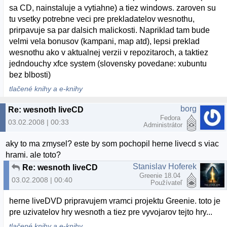
sa CD, nainstaluje a vytiahne) a tiez windows. zaroven su
tu vsetky potrebne veci pre prekladatelov wesnothu,
prirpavuje sa par dalsich malickosti. Napriklad tam bude
velmi vela bonusov (kampani, map atd), lepsi preklad
wesnothu ako v aktualnej verzii v repozitaroch, a taktiez
jedndouchy xfce system (slovensky povedane: xubuntu
bez blbosti)
tlačené knihy a e-knihy
borg
Re: wesnoth liveCD
Fedora
03.02.2008 | 00:33
Administrátor
aky to ma zmysel? este by som pochopil herne livecd s viac
hrami. ale toto?
Stanislav Hoferek
Re: wesnoth liveCD
Greenie 18.04
03.02.2008 | 00:40
Používateľ
herne liveDVD pripravujem vramci projektu Greenie. toto je
pre uzivatelov hry wesnoth a tiez pre vyvojarov tejto hry...
tlačené knihy a e-knihy