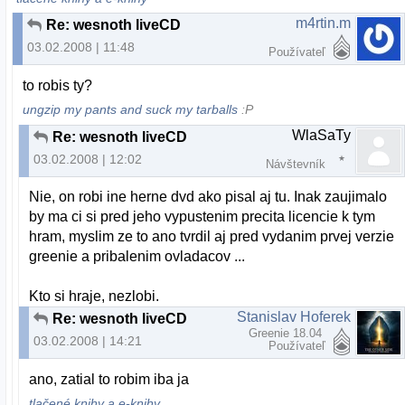
m4rtin.m
Re: wesnoth liveCD
03.02.2008 | 11:48
Používateľ
to robis ty?
ungzip my pants and suck my tarballs
:P
WlaSaTy
Re: wesnoth liveCD
03.02.2008 | 12:02
Návštevník
Nie, on robi ine herne dvd ako pisal aj tu. Inak zaujimalo
by ma ci si pred jeho vypustenim precita licencie k tym
hram, myslim ze to ano tvrdil aj pred vydanim prvej verzie
greenie a pribalenim ovladacov ...
Kto si hraje, nezlobi.
Stanislav Hoferek
Re: wesnoth liveCD
Greenie 18.04
03.02.2008 | 14:21
Používateľ
ano, zatial to robim iba ja
tlačené knihy a e-knihy