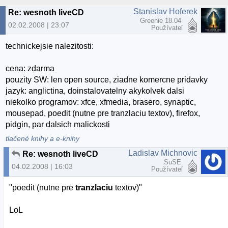
Stanislav Hoferek
Re: wesnoth liveCD
Greenie 18.04
02.02.2008 | 23:07
Používateľ
technickejsie nalezitosti:
cena: zdarma
pouzity SW: len open source, ziadne komercne pridavky
jazyk: anglictina, doinstalovatelny akykolvek dalsi
niekolko programov: xfce, xfmedia, brasero, synaptic,
mousepad, poedit (nutne pre tranzlaciu textov), firefox,
pidgin, par dalsich malickosti
tlačené knihy a e-knihy
Ladislav Michnovic
Re: wesnoth liveCD
SuSE
04.02.2008 | 16:03
Používateľ
"poedit (nutne pre
tranzlaciu
textov)"
LoL