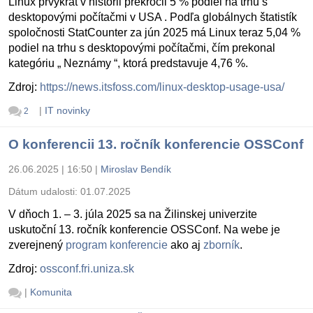
Linux prvýkrát v histórii prekročil 5 % podiel na trhu s
desktopovými počítačmi v USA . Podľa globálnych štatistík
spoločnosti StatCounter za jún 2025 má Linux teraz 5,04 %
podiel na trhu s desktopovými počítačmi, čím prekonal
kategóriu „ Neznámy “, ktorá predstavuje 4,76 %.
Zdroj:
https://news.itsfoss.com/linux-desktop-usage-usa/
|
IT novinky
2
O konferencii 13. ročník konferencie OSSConf
26.06.2025 | 16:50
|
Miroslav Bendík
Dátum udalosti:
01.07.2025
V dňoch 1. – 3. júla 2025 sa na Žilinskej univerzite
uskutoční 13. ročník konferencie OSSConf. Na webe je
zverejnený
program konferencie
ako aj
zborník
.
Zdroj:
ossconf.fri.uniza.sk
|
Komunita