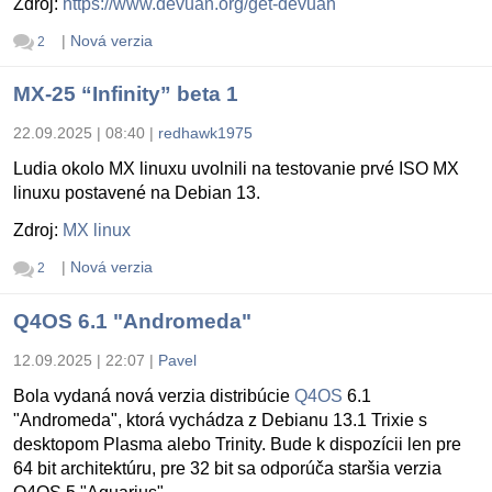
Zdroj:
https://www.devuan.org/get-devuan
|
Nová verzia
2
MX-25 “Infinity” beta 1
22.09.2025 | 08:40
|
redhawk1975
Ludia okolo MX linuxu uvolnili na testovanie prvé ISO MX
linuxu postavené na Debian 13.
Zdroj:
MX linux
|
Nová verzia
2
Q4OS 6.1 "Andromeda"
12.09.2025 | 22:07
|
Pavel
Bola vydaná nová verzia distribúcie
Q4OS
6.1
"Andromeda", ktorá vychádza z Debianu 13.1 Trixie s
desktopom Plasma alebo Trinity. Bude k dispozícii len pre
64 bit architektúru, pre 32 bit sa odporúča staršia verzia