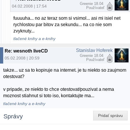
Greenie 18.04
04.02.2008 | 17:54
Používateľ
fuuuuha... no az teraz som si vsimol... asi mi isiel net
rychlostou par bitov za sekundu... na co nie som
zvyknuty...
tlačené knihy a e-knihy
Stanislav Hoferek
Re: wesnoth liveCD
Greenie 18.04
05.02.2008 | 20:59
Používateľ
takze... uz sa to kopiruje na internet. je tu niekto so zaujmom
otestovat?
v pripade, ze niekto to chce otestovat/pouzivat a nema
moznost stiahnut si toto iso, kontaktujte ma...
tlačené knihy a e-knihy
Správy
Pridať správu