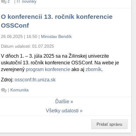
|
IT novinky
2
O konferencii 13. ročník konferencie
OSSConf
26.06.2025 | 16:50
|
Miroslav Bendík
Dátum udalosti:
01.07.2025
V dňoch 1. – 3. júla 2025 sa na Žilinskej univerzite
uskutoční 13. ročník konferencie OSSConf. Na webe je
zverejnený
program konferencie
ako aj
zborník
.
Zdroj:
ossconf.fri.uniza.sk
|
Komunita
Ďalšie
Všetky udalosti
Pridať správu