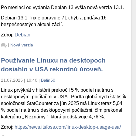
Po mesiaci od vydania Debian 13 vyšla nová verzia 13.1.
Debian 13.1 Trixie opravuje 71 chýb a pridáva 16
bezpečnostných aktualizácií.
Zdroj:
Debian
|
Nová verzia
Používanie Linuxu na desktopoch
dosiahlo v USA rekordnú úroveň.
21.07.2025 | 19:40
|
Balin50
Linux prvýkrát v histórii prekročil 5 % podiel na trhu s
desktopovými počítačmi v USA . Podľa globálnych štatistík
spoločnosti StatCounter za jún 2025 má Linux teraz 5,04
% podiel na trhu s desktopovými počítačmi, čím prekonal
kategóriu „ Neznámy “, ktorá predstavuje 4,76 %.
Zdroj:
https://news.itsfoss.com/linux-desktop-usage-usa/