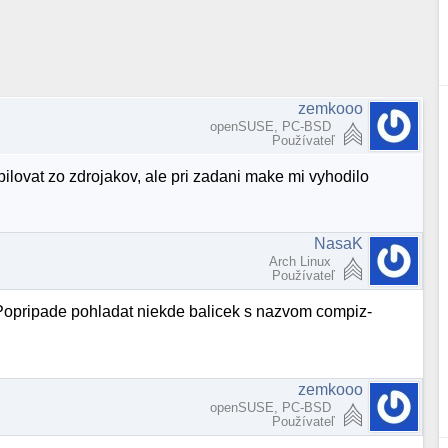
zemkooo
openSUSE, PC-BSD
Používateľ
ovat zo zdrojakov, ale pri zadani make mi vyhodilo
NasaK
Arch Linux
Používateľ
? Popripade pohladat niekde balicek s nazvom compiz-
zemkooo
openSUSE, PC-BSD
Používateľ