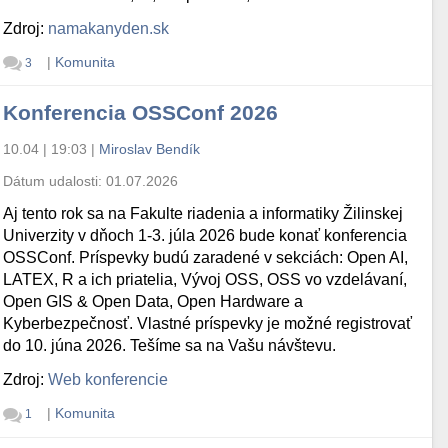
Zdroj:
namakanyden.sk
|
Komunita
3
Konferencia OSSConf 2026
10.04 | 19:03
|
Miroslav Bendík
Dátum udalosti:
01.07.2026
Aj tento rok sa na Fakulte riadenia a informatiky Žilinskej
Univerzity v dňoch 1-3. júla 2026 bude konať konferencia
OSSConf. Príspevky budú zaradené v sekciách: Open AI,
LATEX, R a ich priatelia, Vývoj OSS, OSS vo vzdelávaní,
Open GIS & Open Data, Open Hardware a
Kyberbezpečnosť. Vlastné príspevky je možné registrovať
do 10. júna 2026. Tešíme sa na Vašu návštevu.
Zdroj:
Web konferencie
|
Komunita
1