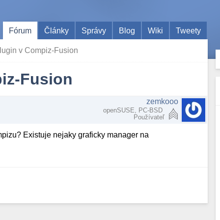
Fórum
Články
Správy
Blog
Wiki
Tweety
lugin v Compiz-Fusion
iz-Fusion
zemkooo
openSUSE, PC-BSD
Používateľ
mpizu? Existuje nejaky graficky manager na