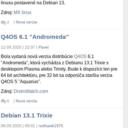
linuxu postavené na Debian 13.
Zdroj:
MX linux
|
Nová verzia
2
Q4OS 6.1 "Andromeda"
12.09.2025 | 22:07
|
Pavel
Bola vydaná nová verzia distribúcie
Q4OS
6.1
"Andromeda", ktorá vychádza z Debianu 13.1 Trixie s
desktopom Plasma alebo Trinity. Bude k dispozícii len pre
64 bit architektúru, pre 32 bit sa odporúča staršia verzia
Q4OS 5 "Aquarius".
Zdroj:
DistroWatch.com
|
Nová verzia
6
Debian 13.1 Trixie
08.09.2025 | 09:01
|
redhawk1975