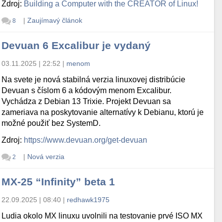
Zdroj:
Building a Computer with the CREATOR of Linux!
|
Zaujímavý článok
8
Devuan 6 Excalibur je vydaný
03.11.2025 | 22:52
|
menom
Na svete je nová stabilná verzia linuxovej distribúcie
Devuan s číslom 6 a kódovým menom Excalibur.
Vychádza z Debian 13 Trixie. Projekt Devuan sa
zameriava na poskytovanie alternatívy k Debianu, ktorú je
možné použiť bez SystemD.
Zdroj:
https://www.devuan.org/get-devuan
|
Nová verzia
2
MX-25 “Infinity” beta 1
22.09.2025 | 08:40
|
redhawk1975
Ludia okolo MX linuxu uvolnili na testovanie prvé ISO MX