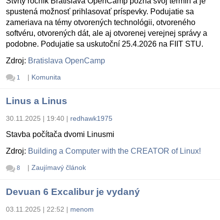
Štvrtý ročník Bratislava OpenCamp pozná svoj termín a je
spustená možnosť prihlasovať príspevky. Podujatie sa
zameriava na témy otvorených technológii, otvoreného
softvéru, otvorených dát, ale aj otvorenej verejnej správy a
podobne. Podujatie sa uskutoční 25.4.2026 na FIIT STU.
Zdroj:
Bratislava OpenCamp
|
Komunita
1
Linus a Linus
30.11.2025 | 19:40
|
redhawk1975
Stavba počítača dvomi Linusmi
Zdroj:
Building a Computer with the CREATOR of Linux!
|
Zaujímavý článok
8
Devuan 6 Excalibur je vydaný
03.11.2025 | 22:52
|
menom