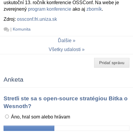
uskutoční 13. ročník konferencie OSSConf. Na webe je
zverejnený
program konferencie
ako aj
zborník
.
Zdroj:
ossconf.fri.uniza.sk
|
Komunita
Ďalšie
Všetky udalosti
Pridať správu
Anketa
Stretli ste sa s open-source stratégiou Bitka o
Wesnoth?
Áno, hral som alebo hrávam