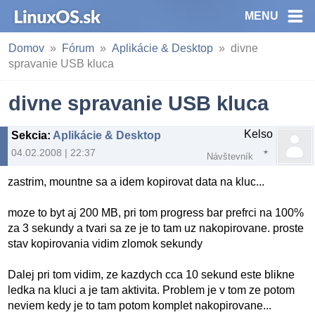
MENU
Domov
Fórum
Aplikácie & Desktop
divne
spravanie USB kluca
divne spravanie USB kluca
Kelso
Sekcia
:
Aplikácie & Desktop
04.02.2008 | 22:37
Návštevník
zastrim, mountne sa a idem kopirovat data na kluc...
moze to byt aj 200 MB, pri tom progress bar prefrci na 100%
za 3 sekundy a tvari sa ze je to tam uz nakopirovane. proste
stav kopirovania vidim zlomok sekundy
Dalej pri tom vidim, ze kazdych cca 10 sekund este blikne
ledka na kluci a je tam aktivita. Problem je v tom ze potom
neviem kedy je to tam potom komplet nakopirovane...