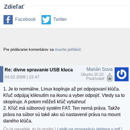
Zdieľať
Facebook
Twitter
Pre pridávanie komentárov sa
musíte prihlásiť
.
Marián Sova
Re: divne spravanie USB kluca
Ubuntu 10.10
04.02.2008 | 22:47
Používateľ
1. Je to normálne. Linux kopíruje až pri odpojovaní klúča.
Kľuč odpájaj kliknutím na ikonu a vyber odpojiť. Vtedy sa to
skopíruje. A potom môžeš kľúč vytiahnuť
2. Kľúč má súborový systém FAT. Ten nemá práva. Takže
práva na súbor sú také ako sú nastavené práva na mount
daného klúča.
Čo ťa nezabije, to ťa posilní |
Leták na propagáciu jabbera v pdf
|