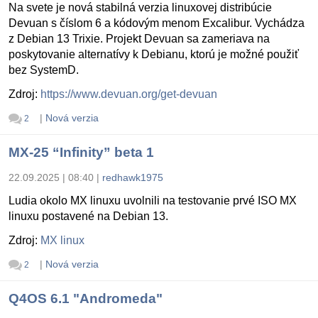
Na svete je nová stabilná verzia linuxovej distribúcie
Devuan s číslom 6 a kódovým menom Excalibur. Vychádza
z Debian 13 Trixie. Projekt Devuan sa zameriava na
poskytovanie alternatívy k Debianu, ktorú je možné použiť
bez SystemD.
Zdroj:
https://www.devuan.org/get-devuan
|
Nová verzia
2
MX-25 “Infinity” beta 1
22.09.2025 | 08:40
|
redhawk1975
Ludia okolo MX linuxu uvolnili na testovanie prvé ISO MX
linuxu postavené na Debian 13.
Zdroj:
MX linux
|
Nová verzia
2
Q4OS 6.1 "Andromeda"