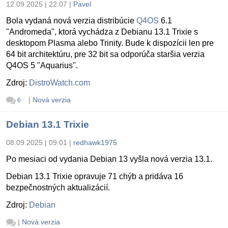
12.09.2025 | 22:07
|
Pavel
Bola vydaná nová verzia distribúcie
Q4OS
6.1
"Andromeda", ktorá vychádza z Debianu 13.1 Trixie s
desktopom Plasma alebo Trinity. Bude k dispozícii len pre
64 bit architektúru, pre 32 bit sa odporúča staršia verzia
Q4OS 5 "Aquarius".
Zdroj:
DistroWatch.com
|
Nová verzia
6
Debian 13.1 Trixie
08.09.2025 | 09:01
|
redhawk1975
Po mesiaci od vydania Debian 13 vyšla nová verzia 13.1.
Debian 13.1 Trixie opravuje 71 chýb a pridáva 16
bezpečnostných aktualizácií.
Zdroj:
Debian
|
Nová verzia