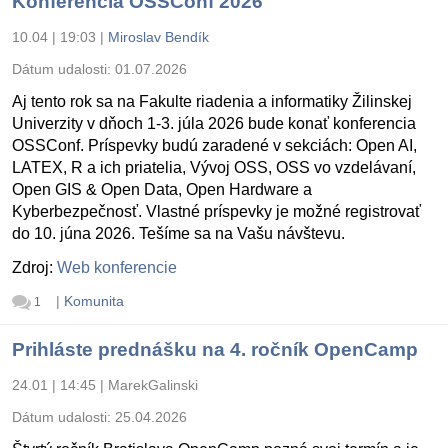
Konferencia OSSConf 2026
10.04 | 19:03
|
Miroslav Bendík
Dátum udalosti:
01.07.2026
Aj tento rok sa na Fakulte riadenia a informatiky Žilinskej
Univerzity v dňoch 1-3. júla 2026 bude konať konferencia
OSSConf. Príspevky budú zaradené v sekciách: Open AI,
LATEX, R a ich priatelia, Vývoj OSS, OSS vo vzdelávaní,
Open GIS & Open Data, Open Hardware a
Kyberbezpečnosť. Vlastné príspevky je možné registrovať
do 10. júna 2026. Tešíme sa na Vašu návštevu.
Zdroj:
Web konferencie
|
Komunita
1
Prihláste prednášku na 4. ročník OpenCamp
24.01 | 14:45
|
MarekGalinski
Dátum udalosti:
25.04.2026