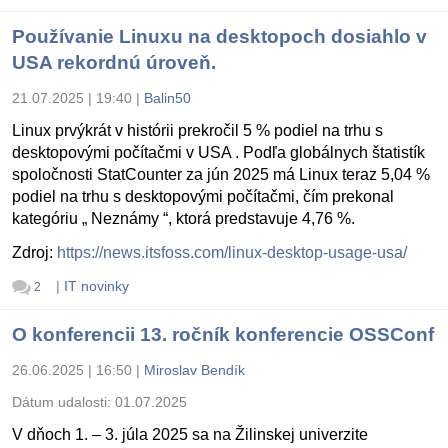
Používanie Linuxu na desktopoch dosiahlo v
USA rekordnú úroveň.
21.07.2025 | 19:40
|
Balin50
Linux prvýkrát v histórii prekročil 5 % podiel na trhu s
desktopovými počítačmi v USA . Podľa globálnych štatistík
spoločnosti StatCounter za jún 2025 má Linux teraz 5,04 %
podiel na trhu s desktopovými počítačmi, čím prekonal
kategóriu „ Neznámy “, ktorá predstavuje 4,76 %.
Zdroj:
https://news.itsfoss.com/linux-desktop-usage-usa/
|
IT novinky
2
O konferencii 13. ročník konferencie OSSConf
26.06.2025 | 16:50
|
Miroslav Bendík
Dátum udalosti:
01.07.2025
V dňoch 1. – 3. júla 2025 sa na Žilinskej univerzite