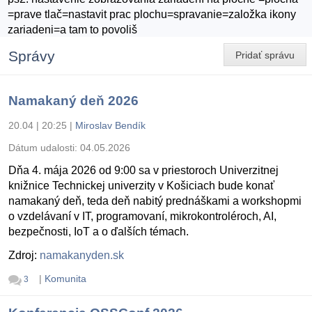
=prave tlač=nastavit prac plochu=spravanie=založka ikony
zariadeni=a tam to povoliš
Správy
Pridať správu
Namakaný deň 2026
20.04 | 20:25
|
Miroslav Bendík
Dátum udalosti:
04.05.2026
Dňa 4. mája 2026 od 9:00 sa v priestoroch Univerzitnej
knižnice Technickej univerzity v Košiciach bude konať
namakaný deň, teda deň nabitý prednáškami a workshopmi
o vzdelávaní v IT, programovaní, mikrokontroléroch, AI,
bezpečnosti, IoT a o ďalších témach.
Zdroj:
namakanyden.sk
|
Komunita
3