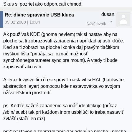
Skus si pozriet ako odporucali chmod.
dusan
Re: divne spravanie USB kluca
05.02.2008 | 10:04
Návštevník
Ak používaš KDE (gnome neviem) tak si nastav aby na
ploche sa ti zobrazovali zariadenia napríklad aj usb kľúče.
Keď sa ti zobrazí na ploche ikonka daj pravým tlačítkom
myškou lišta "pripája sa" označ možnosť
synchrónne(parameter sync pre mount). A vtedy ti bude
zapisovať ako win.
A teraz ti vysvetlím čo si spravil: nastavil si HAL (hardware
abstraction layer) pomocou kde nastavovátka vo svojom
užívateľskom prostredí.
ps. Keďže každé zariadenie sa ináč identifikuje (príkaz
/sbin/lsusb) tak pri každom inom usbklúči to treba nastaviť
zvlášť (stačí len raz)
ps2: nastavenie zobrazovania zariadení na ploche =plocha