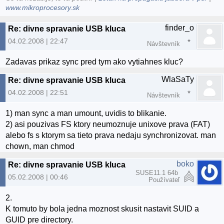
www.mikroprocesory.sk
finder_o
Re: divne spravanie USB kluca
04.02.2008 | 22:47
Návštevník
Zadavas prikaz sync pred tym ako vytiahnes kluc?
WlaSaTy
Re: divne spravanie USB kluca
04.02.2008 | 22:51
Návštevník
1) man sync a man umount, uvidis to blikanie.
2) asi pouzivas FS ktory neumoznuje unixove prava (FAT)
alebo fs s ktorym sa tieto prava nedaju synchronizovat. man
chown, man chmod
boko
Re: divne spravanie USB kluca
SUSE11.1 64b
05.02.2008 | 00:46
Používateľ
2.
K tomuto by bola jedna moznost skusit nastavit SUID a
GUID pre directory.