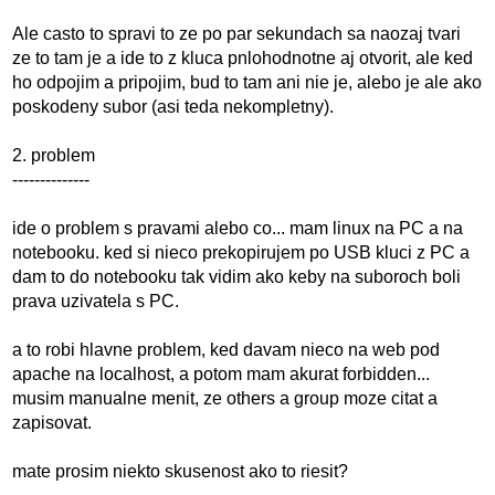
Ale casto to spravi to ze po par sekundach sa naozaj tvari
ze to tam je a ide to z kluca pnlohodnotne aj otvorit, ale ked
ho odpojim a pripojim, bud to tam ani nie je, alebo je ale ako
poskodeny subor (asi teda nekompletny).
2. problem
--------------
ide o problem s pravami alebo co... mam linux na PC a na
notebooku. ked si nieco prekopirujem po USB kluci z PC a
dam to do notebooku tak vidim ako keby na suboroch boli
prava uzivatela s PC.
a to robi hlavne problem, ked davam nieco na web pod
apache na localhost, a potom mam akurat forbidden...
musim manualne menit, ze others a group moze citat a
zapisovat.
mate prosim niekto skusenost ako to riesit?