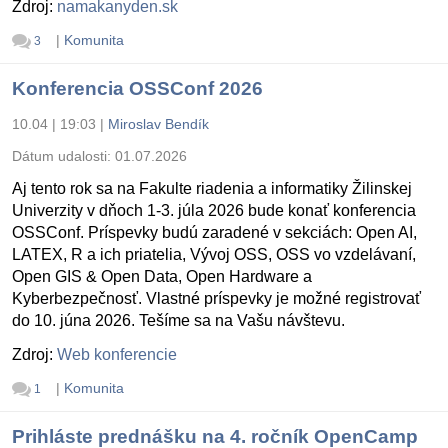
Zdroj:
namakanyden.sk
|
Komunita
3
Konferencia OSSConf 2026
10.04 | 19:03
|
Miroslav Bendík
Dátum udalosti:
01.07.2026
Aj tento rok sa na Fakulte riadenia a informatiky Žilinskej
Univerzity v dňoch 1-3. júla 2026 bude konať konferencia
OSSConf. Príspevky budú zaradené v sekciách: Open AI,
LATEX, R a ich priatelia, Vývoj OSS, OSS vo vzdelávaní,
Open GIS & Open Data, Open Hardware a
Kyberbezpečnosť. Vlastné príspevky je možné registrovať
do 10. júna 2026. Tešíme sa na Vašu návštevu.
Zdroj:
Web konferencie
|
Komunita
1
Prihláste prednášku na 4. ročník OpenCamp