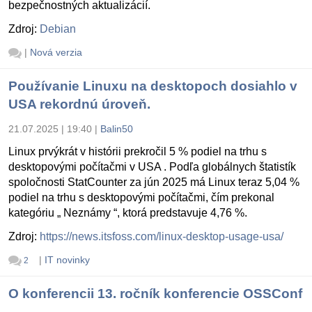
bezpečnostných aktualizácií.
Zdroj:
Debian
|
Nová verzia
Používanie Linuxu na desktopoch dosiahlo v
USA rekordnú úroveň.
21.07.2025 | 19:40
|
Balin50
Linux prvýkrát v histórii prekročil 5 % podiel na trhu s
desktopovými počítačmi v USA . Podľa globálnych štatistík
spoločnosti StatCounter za jún 2025 má Linux teraz 5,04 %
podiel na trhu s desktopovými počítačmi, čím prekonal
kategóriu „ Neznámy “, ktorá predstavuje 4,76 %.
Zdroj:
https://news.itsfoss.com/linux-desktop-usage-usa/
|
IT novinky
2
O konferencii 13. ročník konferencie OSSConf