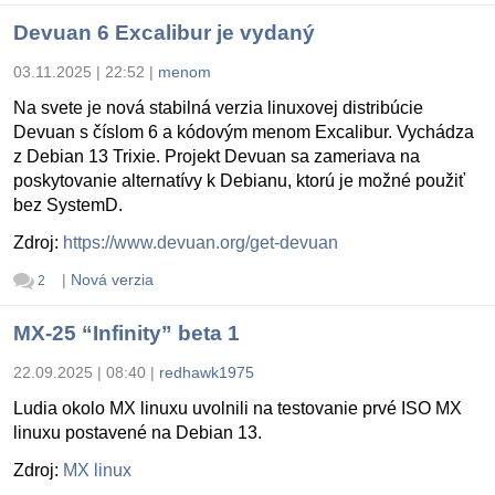
Devuan 6 Excalibur je vydaný
03.11.2025 | 22:52
|
menom
Na svete je nová stabilná verzia linuxovej distribúcie
Devuan s číslom 6 a kódovým menom Excalibur. Vychádza
z Debian 13 Trixie. Projekt Devuan sa zameriava na
poskytovanie alternatívy k Debianu, ktorú je možné použiť
bez SystemD.
Zdroj:
https://www.devuan.org/get-devuan
|
Nová verzia
2
MX-25 “Infinity” beta 1
22.09.2025 | 08:40
|
redhawk1975
Ludia okolo MX linuxu uvolnili na testovanie prvé ISO MX
linuxu postavené na Debian 13.
Zdroj:
MX linux