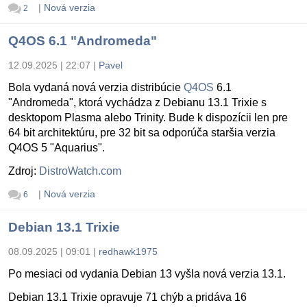
|
Nová verzia
2
Q4OS 6.1 "Andromeda"
12.09.2025 | 22:07
|
Pavel
Bola vydaná nová verzia distribúcie
Q4OS
6.1
"Andromeda", ktorá vychádza z Debianu 13.1 Trixie s
desktopom Plasma alebo Trinity. Bude k dispozícii len pre
64 bit architektúru, pre 32 bit sa odporúča staršia verzia
Q4OS 5 "Aquarius".
Zdroj:
DistroWatch.com
|
Nová verzia
6
Debian 13.1 Trixie
08.09.2025 | 09:01
|
redhawk1975
Po mesiaci od vydania Debian 13 vyšla nová verzia 13.1.
Debian 13.1 Trixie opravuje 71 chýb a pridáva 16