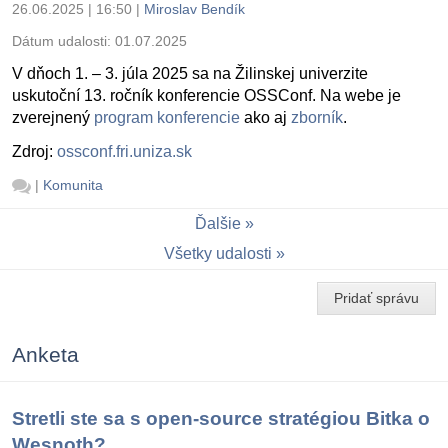
26.06.2025 | 16:50
|
Miroslav Bendík
Dátum udalosti:
01.07.2025
V dňoch 1. – 3. júla 2025 sa na Žilinskej univerzite
uskutoční 13. ročník konferencie OSSConf. Na webe je
zverejnený
program konferencie
ako aj
zborník
.
Zdroj:
ossconf.fri.uniza.sk
|
Komunita
Ďalšie
Všetky udalosti
Pridať správu
Anketa
Stretli ste sa s open-source stratégiou Bitka o
Wesnoth?