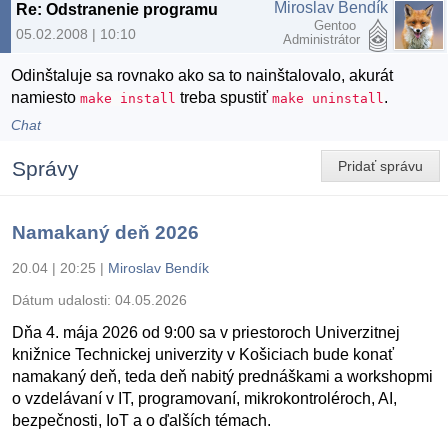
Miroslav Bendík
Re: Odstranenie programu
Gentoo
05.02.2008 | 10:10
Administrátor
Odinštaluje sa rovnako ako sa to nainštalovalo, akurát
namiesto
treba spustiť
.
make install
make uninstall
Chat
Správy
Pridať správu
Namakaný deň 2026
20.04 | 20:25
|
Miroslav Bendík
Dátum udalosti:
04.05.2026
Dňa 4. mája 2026 od 9:00 sa v priestoroch Univerzitnej
knižnice Technickej univerzity v Košiciach bude konať
namakaný deň, teda deň nabitý prednáškami a workshopmi
o vzdelávaní v IT, programovaní, mikrokontroléroch, AI,
bezpečnosti, IoT a o ďalších témach.