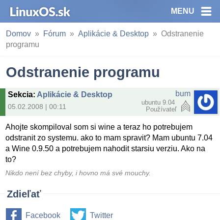
MENU
Domov
Fórum
Aplikácie & Desktop
Odstranenie
programu
Odstranenie programu
bum
Sekcia
:
Aplikácie & Desktop
ubuntu 9.04
05.02.2008 | 00:11
Používateľ
Ahojte skompiloval som si wine a teraz ho potrebujem
odstranit zo systemu. ako to mam spravit? Mam ubuntu 7.04
a Wine 0.9.50 a potrebujem nahodit starsiu verziu. Ako na
to?
Nikdo není bez chyby, i hovno má své mouchy.
Zdieľať
Facebook
Twitter