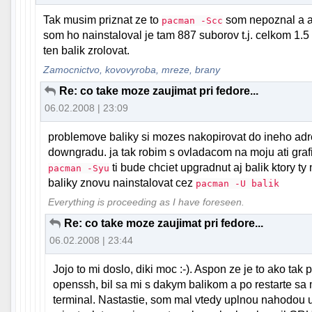
Tak musim priznat ze to
som nepoznal a a
pacman -Scc
som ho nainstaloval je tam 887 suborov t.j. celkom 1
ten balik zrolovat.
Zamocnictvo, kovovyroba, mreze, brany
Re: co take moze zaujimat pri fedore...
06.02.2008 | 23:09
problemove baliky si mozes nakopirovat do ineho adr
downgradu. ja tak robim s ovladacom na moju ati grafi
ti bude chciet upgradnut aj balik ktory t
pacman -Syu
baliky znovu nainstalovat cez
pacman -U balik
Everything is proceeding as I have foreseen.
Re: co take moze zaujimat pri fedore...
06.02.2008 | 23:44
Jojo to mi doslo, diki moc :-). Aspon ze je to ako ta
openssh, bil sa mi s dakym balikom a po restarte sa
terminal. Nastastie, som mal vtedy uplnou nahodou 