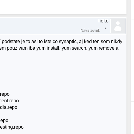
lieko
Návštevník
odstate je to asi to iste co synaptic, aj ked ten som nikdy
viem pouzivam iba yum install, yum search, yum remove a
.repo
ment.repo
edia.repo
.repo
testing.repo