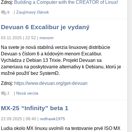
Zdroj:
Building a Computer with the CREATOR of Linux!
|
Zaujímavý článok
8
Devuan 6 Excalibur je vydaný
03.11.2025 | 22:52
|
menom
Na svete je nová stabilná verzia linuxovej distribúcie
Devuan s číslom 6 a kódovým menom Excalibur.
Vychádza z Debian 13 Trixie. Projekt Devuan sa
zameriava na poskytovanie alternatívy k Debianu, ktorú je
možné použiť bez SystemD.
Zdroj:
https://www.devuan.org/get-devuan
|
Nová verzia
2
MX-25 “Infinity” beta 1
22.09.2025 | 08:40
|
redhawk1975
Ludia okolo MX linuxu uvolnili na testovanie prvé ISO MX