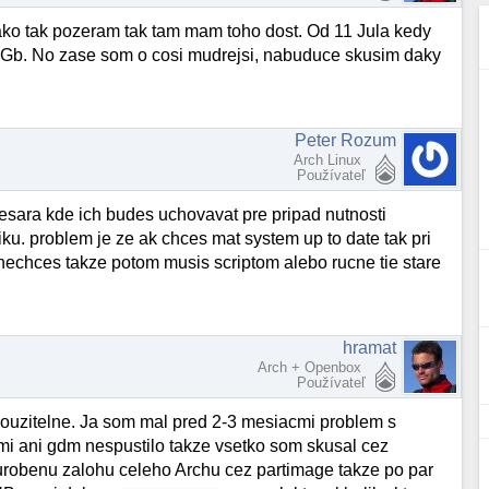
ko tak pozeram tak tam mam toho dost. Od 11 Jula kedy
.5 Gb. No zase som o cosi mudrejsi, nabuduce skusim daky
Peter Rozum
Arch Linux
Používateľ
esara kde ich budes uchovavat pre pripad nutnosti
ku. problem je ze ak chces mat system up to date tak pri
y nechces takze potom musis scriptom alebo rucne tie stare
hramat
Arch + Openbox
Používateľ
k pouzitelne. Ja som mal pred 2-3 mesiacmi problem s
 mi ani gdm nespustilo takze vsetko som skusal cez
urobenu zalohu celeho Archu cez partimage takze po par