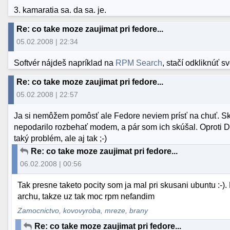
3. kamaratia sa. da sa. je.
Re: co take moze zaujimat pri fedore...
05.02.2008 | 22:34
Softvér nájdeš napríklad na
RPM Search
, stačí odkliknúť sv
Re: co take moze zaujimat pri fedore...
05.02.2008 | 22:57
Ja si nemôžem pomôsť ale Fedore neviem prísť na chuť. Skú
nepodarilo rozbehať modem, a pár som ich skúšal. Oproti De
taký problém, ale aj tak ;-)
Re: co take moze zaujimat pri fedore...
06.02.2008 | 00:56
Tak presne taketo pocity som ja mal pri skusani ubuntu :-
archu, takze uz tak moc rpm nefandim
Zamocnictvo, kovovyroba, mreze, brany
Re: co take moze zaujimat pri fedore...