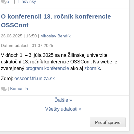
|
IT novinky
2
O konferencii 13. ročník konferencie
OSSConf
26.06.2025 | 16:50
|
Miroslav Bendík
Dátum udalosti:
01.07.2025
V dňoch 1. – 3. júla 2025 sa na Žilinskej univerzite
uskutoční 13. ročník konferencie OSSConf. Na webe je
zverejnený
program konferencie
ako aj
zborník
.
Zdroj:
ossconf.fri.uniza.sk
|
Komunita
Ďalšie
Všetky udalosti
Pridať správu