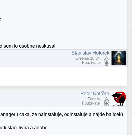
o
ed som to osobne neskusal
Stanislav Hoferek
Greenie 18.04
Používateľ
Peter Kotrčka
Fedora
Používateľ
nageru caka, ze nainstaluje, odinstaluje a najde balicek)
ludi staci livna a adobe