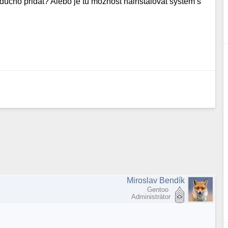
ucho pridat? Alebo je tu moznost nainstalovat system s
Miroslav Bendík
Gentoo
Administrátor