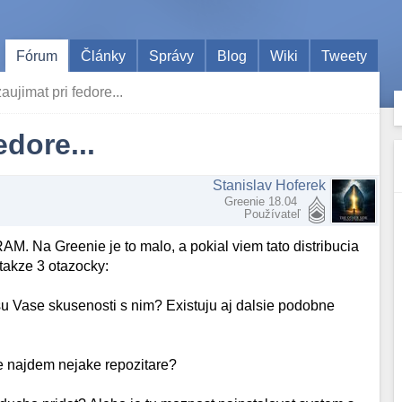
Fórum
Články
Správy
Blog
Wiki
Tweety
ujimat pri fedore...
edore...
Stanislav Hoferek
Greenie 18.04
Používateľ
. Na Greenie je to malo, a pokial viem tato distribucia
 takze 3 otazocky:
 Vase skusenosti s nim? Existuju aj dalsie podobne
de najdem nejake repozitare?