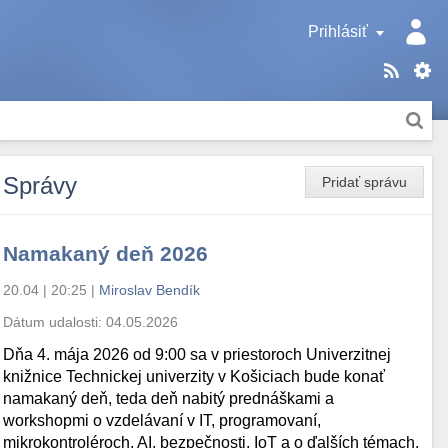
Prihlásiť
Správy
Pridať správu
Namakaný deň 2026
20.04 | 20:25
|
Miroslav Bendík
Dátum udalosti:
04.05.2026
Dňa 4. mája 2026 od 9:00 sa v priestoroch Univerzitnej
knižnice Technickej univerzity v Košiciach bude konať
namakaný deň, teda deň nabitý prednáškami a
workshopmi o vzdelávaní v IT, programovaní,
mikrokontroléroch, AI, bezpečnosti, IoT a o ďalších témach.