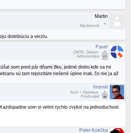
Martin
Návštevník
oju distribúciu a verziu.
Pavel
Q4OS, Debian
Administrátor
šal som pred pár dňami 8ku, jediné distro kde sa mi
bianu sú tam repozitáre riešené úplne inak, čo nie ja až
hramat
Arch + Openbox
Používateľ
). Kazdopadne som si velmi rychlo zvykol na jednoduchost
Peter Kotrčka