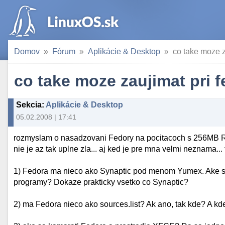
Domov
Fórum
Aplikácie & Desktop
co take moze za
co take moze zaujimat pri f
Sekcia
:
Aplikácie & Desktop
05.02.2008 | 17:41
rozmyslam o nasadzovani Fedory na pocitacoch s 256MB RAM
nie je az tak uplne zla... aj ked je pre mna velmi neznama...
1) Fedora ma nieco ako Synaptic pod menom Yumex. Ake su
programy? Dokaze prakticky vsetko co Synaptic?
2) ma Fedora nieco ako sources.list? Ak ano, tak kde? A k