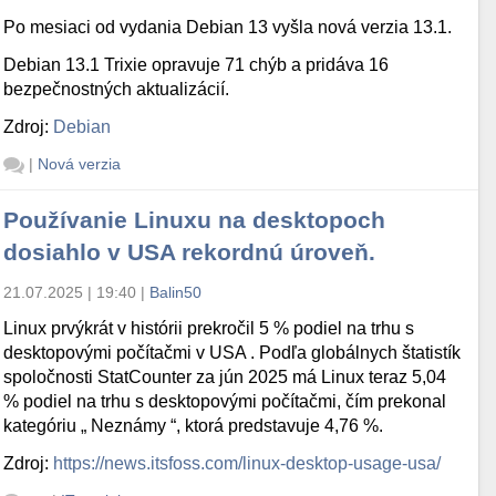
Po mesiaci od vydania Debian 13 vyšla nová verzia 13.1.
Debian 13.1 Trixie opravuje 71 chýb a pridáva 16
bezpečnostných aktualizácií.
Zdroj:
Debian
|
Nová verzia
Používanie Linuxu na desktopoch
dosiahlo v USA rekordnú úroveň.
21.07.2025 | 19:40
|
Balin50
Linux prvýkrát v histórii prekročil 5 % podiel na trhu s
desktopovými počítačmi v USA . Podľa globálnych štatistík
spoločnosti StatCounter za jún 2025 má Linux teraz 5,04
% podiel na trhu s desktopovými počítačmi, čím prekonal
kategóriu „ Neznámy “, ktorá predstavuje 4,76 %.
Zdroj:
https://news.itsfoss.com/linux-desktop-usage-usa/