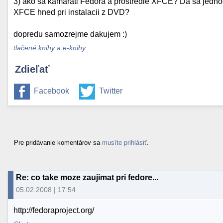
3) ako sa kamarati Fedora a prostredie XFCE? Da sa jednod
XFCE hned pri instalacii z DVD?
dopredu samozrejme dakujem :)
tlačené knihy a e-knihy
Zdieľať
Facebook
Twitter
Pre pridávanie komentárov sa
musíte prihlásiť
.
Re: co take moze zaujimat pri fedore...
05.02.2008 | 17:54
http://fedoraproject.org/