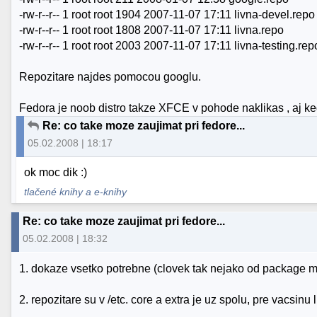
-rw-r--r-- 1 root root 1904 2007-11-07 17:11 livna-devel.repo
-rw-r--r-- 1 root root 1808 2007-11-07 17:11 livna.repo
-rw-r--r-- 1 root root 2003 2007-11-07 17:11 livna-testing.rep
Repozitare najdes pomocou googlu.
Fedora je noob distro takze XFCE v pohode naklikas , aj k
Re: co take moze zaujimat pri fedore...
05.02.2008 | 18:17
ok moc dik :)
tlačené knihy a e-knihy
Re: co take moze zaujimat pri fedore...
05.02.2008 | 18:32
1. dokaze vsetko potrebne (clovek tak nejako od package ma
2. repozitare su v /etc. core a extra je uz spolu, pre vacsinu 