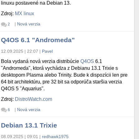
linuxu postavené na Debian 13.
Zdroj:
MX linux
|
Nová verzia
2
Q4OS 6.1 "Andromeda"
12.09.2025 | 22:07
|
Pavel
Bola vydaná nová verzia distribúcie
Q4OS
6.1
"Andromeda", ktorá vychádza z Debianu 13.1 Trixie s
desktopom Plasma alebo Trinity. Bude k dispozícii len pre
64 bit architektúru, pre 32 bit sa odporúča staršia verzia
Q4OS 5 "Aquarius".
Zdroj:
DistroWatch.com
|
Nová verzia
6
Debian 13.1 Trixie
08.09.2025 | 09:01
|
redhawk1975