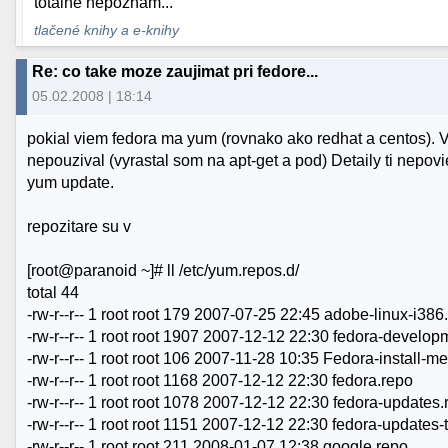
totalne nepoznam...
tlačené knihy a e-knihy
Re: co take moze zaujimat pri fedore...
05.02.2008 | 18:14
pokial viem fedora ma yum (rovnako ako redhat a centos). V p
nepouzival (vyrastal som na apt-get a pod) Detaily ti nepo
yum update.
repozitare su v
[root@paranoid ~]# ll /etc/yum.repos.d/
total 44
-rw-r--r-- 1 root root 179 2007-07-25 22:45 adobe-linux-i386
-rw-r--r-- 1 root root 1907 2007-12-12 22:30 fedora-develop
-rw-r--r-- 1 root root 106 2007-11-28 10:35 Fedora-install-m
-rw-r--r-- 1 root root 1168 2007-12-12 22:30 fedora.repo
-rw-r--r-- 1 root root 1078 2007-12-12 22:30 fedora-updates
-rw-r--r-- 1 root root 1151 2007-12-12 22:30 fedora-updates-
-rw-r--r-- 1 root root 211 2008-01-07 12:38 google.repo