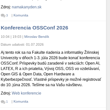
Zdroj:
namakanyden.sk
|
Komunita
3
Konferencia OSSConf 2026
10.04 | 19:03
|
Miroslav Bendík
Dátum udalosti:
01.07.2026
Aj tento rok sa na Fakulte riadenia a informatiky Žilinskej
Univerzity v dňoch 1-3. júla 2026 bude konať konferencia
OSSConf. Príspevky budú zaradené v sekciách: Open AI,
LATEX, R a ich priatelia, Vývoj OSS, OSS vo vzdelávaní,
Open GIS & Open Data, Open Hardware a
Kyberbezpečnosť. Vlastné príspevky je možné registrovať
do 10. júna 2026. Tešíme sa na Vašu návštevu.
Zdroj:
Web konferencie
|
Komunita
1