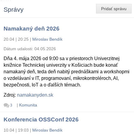
Správy
Pridať správu
Namakaný deň 2026
20.04 | 20:25
|
Miroslav Bendík
Dátum udalosti:
04.05.2026
Dňa 4. mája 2026 od 9:00 sa v priestoroch Univerzitnej
knižnice Technickej univerzity v Košiciach bude konať
namakaný deň, teda deň nabitý prednáškami a workshopmi
o vzdelávaní v IT, programovaní, mikrokontroléroch, AI,
bezpečnosti, IoT a o ďalších témach.
Zdroj:
namakanyden.sk
|
Komunita
3
Konferencia OSSConf 2026
10.04 | 19:03
|
Miroslav Bendík