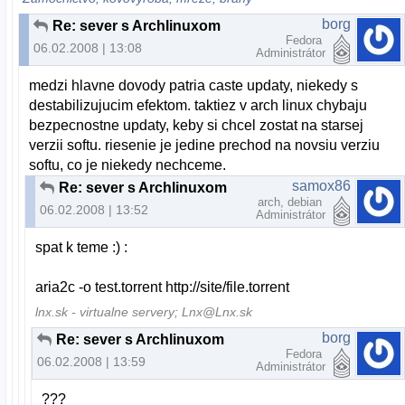
borg
Re: sever s Archlinuxom
Fedora
06.02.2008 | 13:08
Administrátor
medzi hlavne dovody patria caste updaty, niekedy s
destabilizujucim efektom. taktiez v arch linux chybaju
bezpecnostne updaty, keby si chcel zostat na starsej
verzii softu. riesenie je jedine prechod na novsiu verziu
softu, co je niekedy nechceme.
samox86
Re: sever s Archlinuxom
arch, debian
06.02.2008 | 13:52
Administrátor
spat k teme :) :
aria2c -o test.torrent http://site/file.torrent
lnx.sk - virtualne servery; Lnx@Lnx.sk
borg
Re: sever s Archlinuxom
Fedora
06.02.2008 | 13:59
Administrátor
???