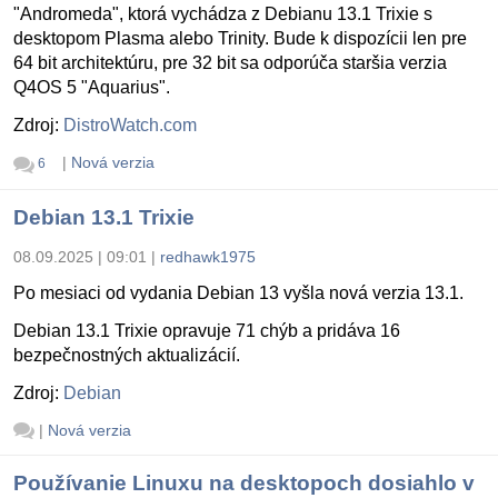
"Andromeda", ktorá vychádza z Debianu 13.1 Trixie s
desktopom Plasma alebo Trinity. Bude k dispozícii len pre
64 bit architektúru, pre 32 bit sa odporúča staršia verzia
Q4OS 5 "Aquarius".
Zdroj:
DistroWatch.com
|
Nová verzia
6
Debian 13.1 Trixie
08.09.2025 | 09:01
|
redhawk1975
Po mesiaci od vydania Debian 13 vyšla nová verzia 13.1.
Debian 13.1 Trixie opravuje 71 chýb a pridáva 16
bezpečnostných aktualizácií.
Zdroj:
Debian
|
Nová verzia
Používanie Linuxu na desktopoch dosiahlo v