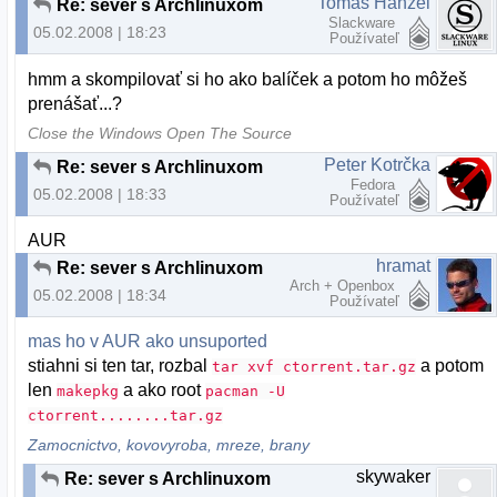
Tomáš Hanzel
Re: sever s Archlinuxom
Slackware
05.02.2008 | 18:23
Používateľ
hmm a skompilovať si ho ako balíček a potom ho môžeš
prenášať...?
Close the Windows Open The Source
Peter Kotrčka
Re: sever s Archlinuxom
Fedora
05.02.2008 | 18:33
Používateľ
AUR
hramat
Re: sever s Archlinuxom
Arch + Openbox
05.02.2008 | 18:34
Používateľ
mas ho v AUR ako unsuported
stiahni si ten tar, rozbal
a potom
tar xvf ctorrent.tar.gz
len
a ako root
makepkg
pacman -U
ctorrent........tar.gz
Zamocnictvo, kovovyroba, mreze, brany
skywaker
Re: sever s Archlinuxom