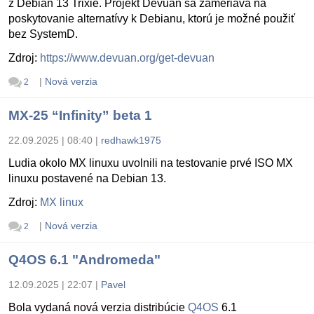
z Debian 13 Trixie. Projekt Devuan sa zameriava na
poskytovanie alternatívy k Debianu, ktorú je možné použiť
bez SystemD.
Zdroj:
https://www.devuan.org/get-devuan
|
Nová verzia
2
MX-25 “Infinity” beta 1
22.09.2025 | 08:40
|
redhawk1975
Ludia okolo MX linuxu uvolnili na testovanie prvé ISO MX
linuxu postavené na Debian 13.
Zdroj:
MX linux
|
Nová verzia
2
Q4OS 6.1 "Andromeda"
12.09.2025 | 22:07
|
Pavel
Bola vydaná nová verzia distribúcie
Q4OS
6.1