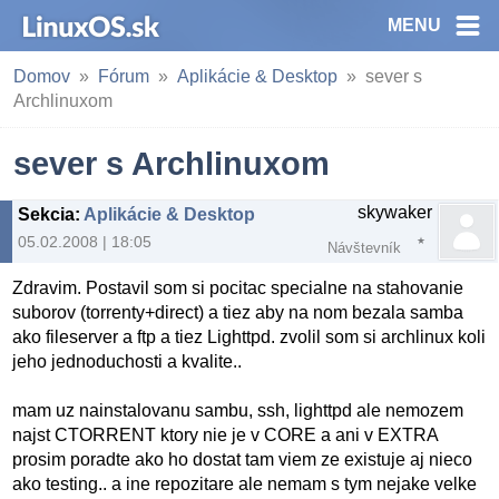
MENU
Domov
Fórum
Aplikácie & Desktop
sever s
Archlinuxom
sever s Archlinuxom
skywaker
Sekcia
:
Aplikácie & Desktop
05.02.2008 | 18:05
Návštevník
Zdravim. Postavil som si pocitac specialne na stahovanie
suborov (torrenty+direct) a tiez aby na nom bezala samba
ako fileserver a ftp a tiez Lighttpd. zvolil som si archlinux koli
jeho jednoduchosti a kvalite..
mam uz nainstalovanu sambu, ssh, lighttpd ale nemozem
najst CTORRENT ktory nie je v CORE a ani v EXTRA
prosim poradte ako ho dostat tam viem ze existuje aj nieco
ako testing.. a ine repozitare ale nemam s tym nejake velke