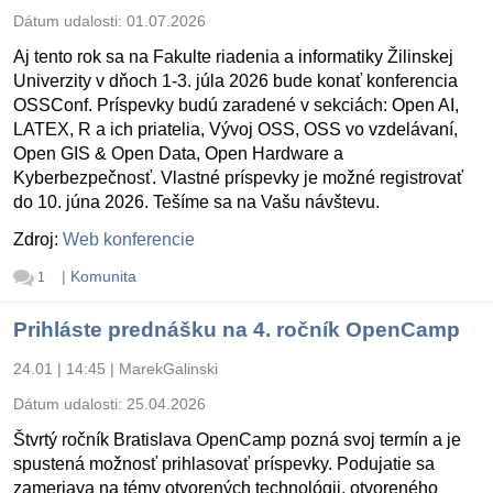
Dátum udalosti:
01.07.2026
Aj tento rok sa na Fakulte riadenia a informatiky Žilinskej
Univerzity v dňoch 1-3. júla 2026 bude konať konferencia
OSSConf. Príspevky budú zaradené v sekciách: Open AI,
LATEX, R a ich priatelia, Vývoj OSS, OSS vo vzdelávaní,
Open GIS & Open Data, Open Hardware a
Kyberbezpečnosť. Vlastné príspevky je možné registrovať
do 10. júna 2026. Tešíme sa na Vašu návštevu.
Zdroj:
Web konferencie
|
Komunita
1
Prihláste prednášku na 4. ročník OpenCamp
24.01 | 14:45
|
MarekGalinski
Dátum udalosti:
25.04.2026
Štvrtý ročník Bratislava OpenCamp pozná svoj termín a je
spustená možnosť prihlasovať príspevky. Podujatie sa
zameriava na témy otvorených technológii, otvoreného