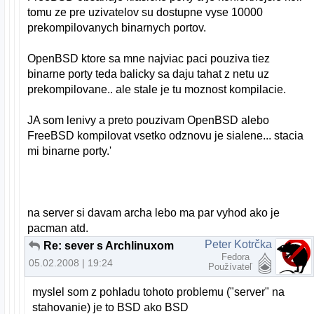
tomu ze pre uzivatelov su dostupne vyse 10000
prekompilovanych binarnych portov.
OpenBSD ktore sa mne najviac paci pouziva tiez
binarne porty teda balicky sa daju tahat z netu uz
prekompilovane.. ale stale je tu moznost kompilacie.
JA som lenivy a preto pouzivam OpenBSD alebo
FreeBSD kompilovat vsetko odznovu je sialene... stacia
mi binarne porty.'
na server si davam archa lebo ma par vyhod ako je
pacman atd.
Peter Kotrčka
Re: sever s Archlinuxom
Fedora
05.02.2008 | 19:24
Používateľ
myslel som z pohladu tohoto problemu ("server" na
stahovanie) je to BSD ako BSD