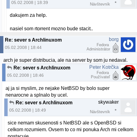
05.02.2008 | 18:39
Návštevník
dakujem za help.
nasiel som rtorrent mozno bude stacit..
borg
Re: sever s Archlinuxom
Fedora
05.02.2008 | 18:44
Administrátor
arch je super distribucia, ale na server by som ju nedaval.
Peter Kotrčka
Re: sever s Archlinuxom
Fedora
05.02.2008 | 18:46
Používateľ
aj ja si myslim, ze nejake NetBSD by bolo super
nenarocne a splnalo by ucel.
skywaker
Re: sever s Archlinuxom
05.02.2008 | 18:49
Návštevník
sice nemam skusenosti s NetBSD ale s OpenBSD si
celkom rozumiem. Ovsem to co mi ponuka Arch mi celkom
postacuje.