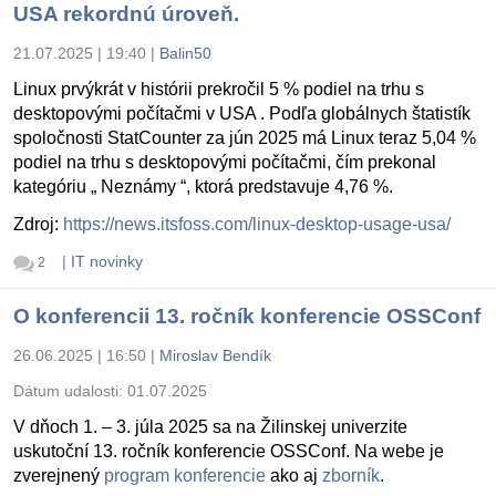
USA rekordnú úroveň.
21.07.2025 | 19:40
|
Balin50
Linux prvýkrát v histórii prekročil 5 % podiel na trhu s
desktopovými počítačmi v USA . Podľa globálnych štatistík
spoločnosti StatCounter za jún 2025 má Linux teraz 5,04 %
podiel na trhu s desktopovými počítačmi, čím prekonal
kategóriu „ Neznámy “, ktorá predstavuje 4,76 %.
Zdroj:
https://news.itsfoss.com/linux-desktop-usage-usa/
|
IT novinky
2
O konferencii 13. ročník konferencie OSSConf
26.06.2025 | 16:50
|
Miroslav Bendík
Dátum udalosti:
01.07.2025
V dňoch 1. – 3. júla 2025 sa na Žilinskej univerzite
uskutoční 13. ročník konferencie OSSConf. Na webe je
zverejnený
program konferencie
ako aj
zborník
.