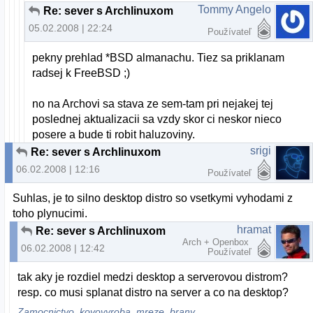
Tommy Angelo
Re: sever s Archlinuxom
05.02.2008 | 22:24
Používateľ
pekny prehlad *BSD almanachu. Tiez sa priklanam
radsej k FreeBSD ;)
no na Archovi sa stava ze sem-tam pri nejakej tej
poslednej aktualizacii sa vzdy skor ci neskor nieco
posere a bude ti robit haluzoviny.
srigi
Re: sever s Archlinuxom
06.02.2008 | 12:16
Používateľ
Suhlas, je to silno desktop distro so vsetkymi vyhodami z
toho plynucimi.
hramat
Re: sever s Archlinuxom
Arch + Openbox
06.02.2008 | 12:42
Používateľ
tak aky je rozdiel medzi desktop a serverovou distrom?
resp. co musi splanat distro na server a co na desktop?
Zamocnictvo, kovovyroba, mreze, brany