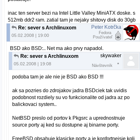
inac ten server bezi na Intel Little Valley MiniATX doske. s
512mb ddr2 ram. zatial tam je nejaky shitovy disk do 30gb
Peter Kotrčka
Re: sever s Archlinuxom
Fedora
05.02.2008 | 19:00
Používateľ
BSD ako BSD:.. Net ma ako prvy napadol.
skywaker
Re: sever s Archlinuxom
05.02.2008 | 19:08
Návštevník
podoba tam je ale nie je BSD ako BSD !!!
ak sa pozries do zdrojakov jadra BSDciek tak uvidis
podobnost rozdiely su vo funkcionalite od jadra az po
balickovaci system..
NetBSD preslo od portov k Pkgsrc a uprednostnuje
source porty aj ked su dostupne aj binarne porty.
FreeBSD obsahuje klasicke porty a je konfortnejsie koli