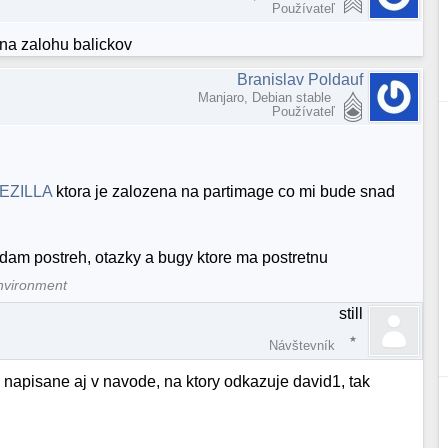
Používateľ
na zalohu balickov
Branislav Poldauf
Manjaro, Debian stable
Používateľ
EZILLA
ktora je zalozena na partimage co mi bude snad
dam postreh, otazky a bugy ktore ma postretnu
nvironment
still
Návštevník
 napisane aj v navode, na ktory odkazuje david1, tak