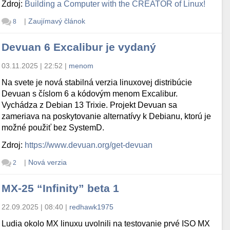
Zdroj:
Building a Computer with the CREATOR of Linux!
|
Zaujímavý článok
8
Devuan 6 Excalibur je vydaný
03.11.2025 | 22:52
|
menom
Na svete je nová stabilná verzia linuxovej distribúcie
Devuan s číslom 6 a kódovým menom Excalibur.
Vychádza z Debian 13 Trixie. Projekt Devuan sa
zameriava na poskytovanie alternatívy k Debianu, ktorú je
možné použiť bez SystemD.
Zdroj:
https://www.devuan.org/get-devuan
|
Nová verzia
2
MX-25 “Infinity” beta 1
22.09.2025 | 08:40
|
redhawk1975
Ludia okolo MX linuxu uvolnili na testovanie prvé ISO MX