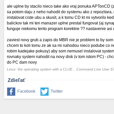
ale uplne by stacilo nieco take ako vraj ponuka APTonCD (
sa potom daju z neho nahodit do systemu ako z repozitara
instalovat ciste ubu a skusit, a k tomu CD kt mi vytvorilo 
balickov tak mi ten manazer uplne prestal fungovat (aj synapt
funguje niekomu tento program korektne ?? nastavenie asi
zaviest novy grub a zapis do MBR nie je problem to by som s
chcem to koli tomu ze ak sa mi nahodou nieco podube co ne
robim kadejake pokusy) aby som nemusel instalovat system
rovnaky system nahodit na novy disk (v tom istom PC) - chc
do PC dam novy
Linux: the operating system with a CLUE... Command Line User E
Zdieľať
Facebook
Twitter