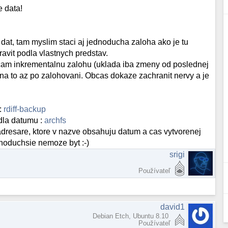
e data!
dat, tam myslim staci aj jednoducha zaloha ako je tu
avit podla vlastnych predstav.
ucam inkrementalnu zalohu (uklada iba zmeny od poslednej
 na to az po zalohovani. Obcas dokaze zachranit nervy a je
:
rdiff-backup
odla datumu :
archfs
 adresare, ktore v nazve obsahuju datum a cas vytvorenej
dnoduchsie nemoze byt :-)
srigi
Používateľ
david1
Debian Etch, Ubuntu 8.10
Používateľ