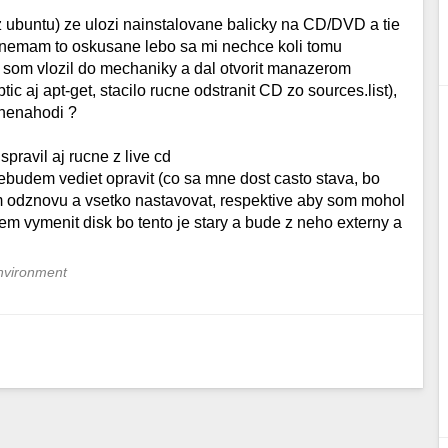
z ubuntu) ze ulozi nainstalovane balicky na CD/DVD a tie
, nemam to oskusane lebo sa mi nechce koli tomu
ked som vlozil do mechaniky a dal otvorit manazerom
ic aj apt-get, stacilo rucne odstranit CD zo sources.list),
 nenahodi ?
pravil aj rucne z live cd
budem vediet opravit (co sa mne dost casto stava, bo
 odznovu a vsetko nastavovat, respektive aby som mohol
em vymenit disk bo tento je stary a bude z neho externy a
nvironment