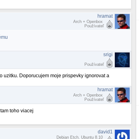
hramat
Arch + Openbox
Používateľ
tému
srigi
Používateľ
o uzitku. Doporucujem moje prispevky ignorovat a
hramat
Arch + Openbox
Používateľ
e tam toho viacej
david1
Debian Etch, Ubuntu 8.10