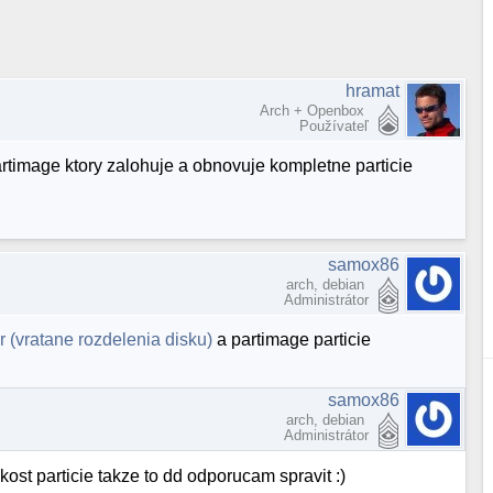
hramat
Arch + Openbox
Používateľ
timage ktory zalohuje a obnovuje kompletne particie
samox86
arch, debian
Administrátor
 (vratane rozdelenia disku)
a partimage particie
samox86
arch, debian
Administrátor
kost particie takze to dd odporucam spravit :)