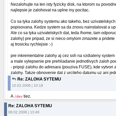
Nezalohujte na ten isty fyzicky disk, na ktorom su povodn
najlepsie je zalohovat na uplne iny pocitac.
Co sa tyka zalohy systemu ako takeho, bez uzivatelskych 
popisovana. Kedze system sa da znovu nainstalovat a upr
Ale co sa tyka uzivatelskych dat, teda /home, tam odpor
zalohy) pre pripad, ze si nieco omylom zmazete a pridete
aj trosicku rychlejsie :-)
pre inkrementalne zalohy aj cez ssh na vzdialeny system 
a male vylepsenie pre prehliadanie jednotlivych zaloh p
- pripoji zalohu do adresara (pouziva FUSE), kde vytvori
zalohy. Takze obnovenie dat z urciteho datumu uz ani je
Re: ZALOHA SYTEMU
10.02.2008 | 10:18
A
tiez.
/dev
Re: ZALOHA SYTEMU
08.02.2008 | 13:40