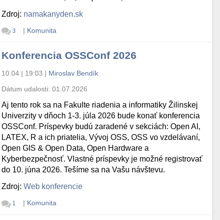
Zdroj:
namakanyden.sk
|
Komunita
3
Konferencia OSSConf 2026
10.04 | 19:03
|
Miroslav Bendík
Dátum udalosti:
01.07.2026
Aj tento rok sa na Fakulte riadenia a informatiky Žilinskej
Univerzity v dňoch 1-3. júla 2026 bude konať konferencia
OSSConf. Príspevky budú zaradené v sekciách: Open AI,
LATEX, R a ich priatelia, Vývoj OSS, OSS vo vzdelávaní,
Open GIS & Open Data, Open Hardware a
Kyberbezpečnosť. Vlastné príspevky je možné registrovať
do 10. júna 2026. Tešíme sa na Vašu návštevu.
Zdroj:
Web konferencie
|
Komunita
1