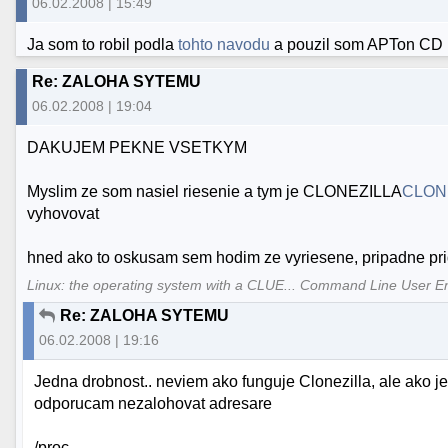
06.02.2008 | 15:49
Ja som to robil podla
tohto navodu
a pouzil som APTon CD 
Re: ZALOHA SYTEMU
06.02.2008 | 19:04
DAKUJEM PEKNE VSETKYM
Myslim ze som nasiel riesenie a tym je CLONEZILLA
CLON
vyhovovat
hned ako to oskusam sem hodim ze vyriesene, pripadne pri
Linux: the operating system with a CLUE... Command Line User E
Re: ZALOHA SYTEMU
06.02.2008 | 19:16
Jedna drobnost.. neviem ako funguje Clonezilla, ale ako je
odporucam nezalohovat adresare
/proc