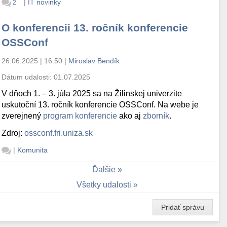
|
IT novinky
2
O konferencii 13. ročník konferencie
OSSConf
26.06.2025 | 16:50
|
Miroslav Bendík
Dátum udalosti:
01.07.2025
V dňoch 1. – 3. júla 2025 sa na Žilinskej univerzite
uskutoční 13. ročník konferencie OSSConf. Na webe je
zverejnený
program konferencie
ako aj
zborník
.
Zdroj:
ossconf.fri.uniza.sk
|
Komunita
Ďalšie
Všetky udalosti
Pridať správu