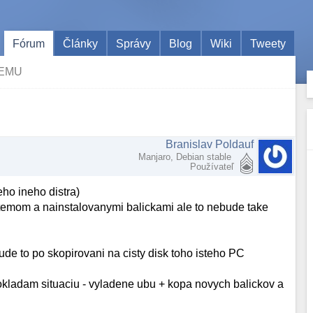
Fórum
Články
Správy
Blog
Wiki
Tweety
TEMU
Branislav Poldauf
Manjaro, Debian stable
Používateľ
eho ineho distra)
stemom a nainstalovanymi balickami ale to nebude take
ude to po skopirovani na cisty disk toho isteho PC
pokladam situaciu - vyladene ubu + kopa novych balickov a