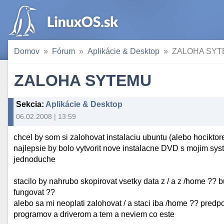
Domov
Fórum
Aplikácie & Desktop
ZALOHA SY
ZALOHA SYTEMU
Sekcia
:
Aplikácie & Desktop
06.02.2008 | 13:59
chcel by som si zalohovat instalaciu ubuntu (alebo hociktor
najlepsie by bolo vytvorit nove instalacne DVD s mojim sy
jednoduche
stacilo by nahrubo skopirovat vsetky data z / a z /home ?? b
fungovat ??
alebo sa mi neoplati zalohovat / a staci iba /home ?? pred
programov a driverom a tem a neviem co este