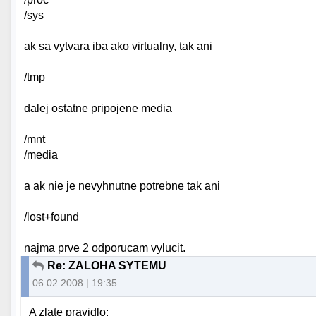
/sys
ak sa vytvara iba ako virtualny, tak ani
/tmp
dalej ostatne pripojene media
/mnt
/media
a ak nie je nevyhnutne potrebne tak ani
/lost+found
najma prve 2 odporucam vylucit.
Re: ZALOHA SYTEMU
06.02.2008 | 19:35
A zlate pravidlo: