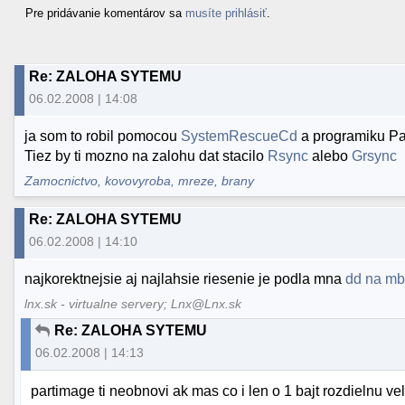
Pre pridávanie komentárov sa
musíte prihlásiť
.
Re: ZALOHA SYTEMU
06.02.2008 | 14:08
ja som to robil pomocou
SystemRescueCd
a programiku Par
Tiez by ti mozno na zalohu dat stacilo
Rsync
alebo
Grsync
Zamocnictvo, kovovyroba, mreze, brany
Re: ZALOHA SYTEMU
06.02.2008 | 14:10
najkorektnejsie aj najlahsie riesenie je podla mna
dd na mbr
lnx.sk - virtualne servery; Lnx@Lnx.sk
Re: ZALOHA SYTEMU
06.02.2008 | 14:13
partimage ti neobnovi ak mas co i len o 1 bajt rozdielnu vel