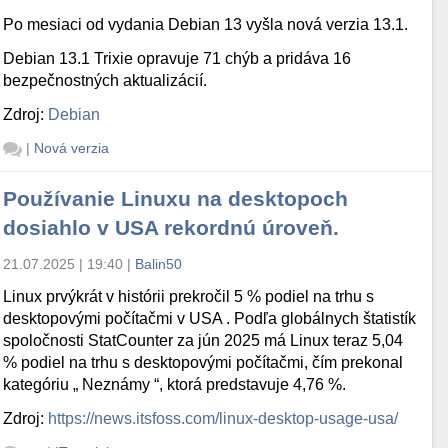
Po mesiaci od vydania Debian 13 vyšla nová verzia 13.1.
Debian 13.1 Trixie opravuje 71 chýb a pridáva 16
bezpečnostných aktualizácií.
Zdroj:
Debian
|
Nová verzia
Používanie Linuxu na desktopoch
dosiahlo v USA rekordnú úroveň.
21.07.2025 | 19:40
|
Balin50
Linux prvýkrát v histórii prekročil 5 % podiel na trhu s
desktopovými počítačmi v USA . Podľa globálnych štatistík
spoločnosti StatCounter za jún 2025 má Linux teraz 5,04
% podiel na trhu s desktopovými počítačmi, čím prekonal
kategóriu „ Neznámy “, ktorá predstavuje 4,76 %.
Zdroj:
https://news.itsfoss.com/linux-desktop-usage-usa/