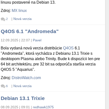
linuxu postavené na Debian 13.
Zdroj:
MX linux
|
Nová verzia
2
Q4OS 6.1 "Andromeda"
12.09.2025 | 22:07
|
Pavel
Bola vydaná nová verzia distribúcie
Q4OS
6.1
"Andromeda", ktorá vychádza z Debianu 13.1 Trixie s
desktopom Plasma alebo Trinity. Bude k dispozícii len pre
64 bit architektúru, pre 32 bit sa odporúča staršia verzia
Q4OS 5 "Aquarius".
Zdroj:
DistroWatch.com
|
Nová verzia
6
Debian 13.1 Trixie
08.09.2025 | 09:01
|
redhawk1975