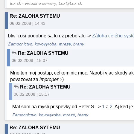
lnx.sk - virtualne servery; Lnx@Lnx.sk
Re: ZALOHA SYTEMU
06.02.2008 | 14:43
btw, cosi podobne sa tu uz preberalo ->
Záloha celého sys
Zamocnictvo, kovovyroba, mreze, brany
Re: ZALOHA SYTEMU
06.02.2008 | 15:07
Mno ten moj postup, celkom nic moc. Narobi viac skody ak
povazovat za
improper
:-)
Re: ZALOHA SYTEMU
06.02.2008 | 15:17
Mal som na mysli prispevky od Peter S. ->
1
a
2
. Aj ked j
Zamocnictvo, kovovyroba, mreze, brany
Re: ZALOHA SYTEMU