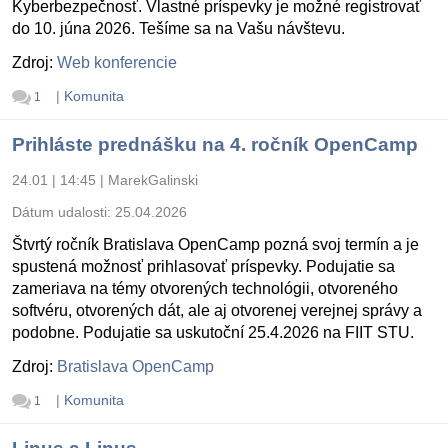
Kyberbezpečnosť. Vlastné príspevky je možné registrovať
do 10. júna 2026. Tešíme sa na Vašu návštevu.
Zdroj:
Web konferencie
|
Komunita
1
Prihláste prednášku na 4. ročník OpenCamp
24.01 | 14:45
|
MarekGalinski
Dátum udalosti:
25.04.2026
Štvrtý ročník Bratislava OpenCamp pozná svoj termín a je
spustená možnosť prihlasovať príspevky. Podujatie sa
zameriava na témy otvorených technológii, otvoreného
softvéru, otvorených dát, ale aj otvorenej verejnej správy a
podobne. Podujatie sa uskutoční 25.4.2026 na FIIT STU.
Zdroj:
Bratislava OpenCamp
|
Komunita
1