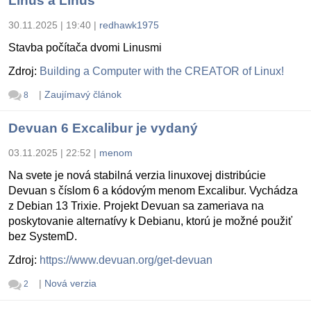
Linus a Linus
30.11.2025 | 19:40
|
redhawk1975
Stavba počítača dvomi Linusmi
Zdroj:
Building a Computer with the CREATOR of Linux!
|
Zaujímavý článok
8
Devuan 6 Excalibur je vydaný
03.11.2025 | 22:52
|
menom
Na svete je nová stabilná verzia linuxovej distribúcie
Devuan s číslom 6 a kódovým menom Excalibur. Vychádza
z Debian 13 Trixie. Projekt Devuan sa zameriava na
poskytovanie alternatívy k Debianu, ktorú je možné použiť
bez SystemD.
Zdroj:
https://www.devuan.org/get-devuan
|
Nová verzia
2