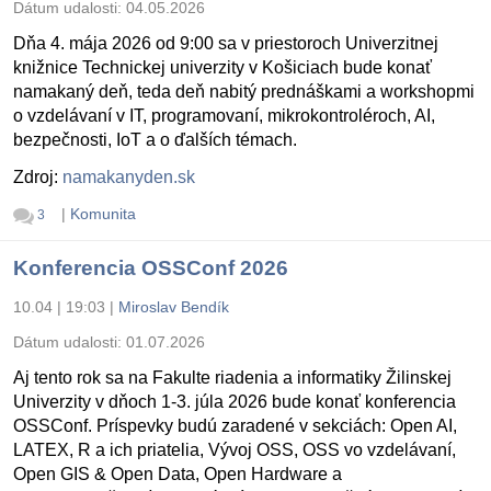
Dátum udalosti:
04.05.2026
Dňa 4. mája 2026 od 9:00 sa v priestoroch Univerzitnej
knižnice Technickej univerzity v Košiciach bude konať
namakaný deň, teda deň nabitý prednáškami a workshopmi
o vzdelávaní v IT, programovaní, mikrokontroléroch, AI,
bezpečnosti, IoT a o ďalších témach.
Zdroj:
namakanyden.sk
|
Komunita
3
Konferencia OSSConf 2026
10.04 | 19:03
|
Miroslav Bendík
Dátum udalosti:
01.07.2026
Aj tento rok sa na Fakulte riadenia a informatiky Žilinskej
Univerzity v dňoch 1-3. júla 2026 bude konať konferencia
OSSConf. Príspevky budú zaradené v sekciách: Open AI,
LATEX, R a ich priatelia, Vývoj OSS, OSS vo vzdelávaní,
Open GIS & Open Data, Open Hardware a