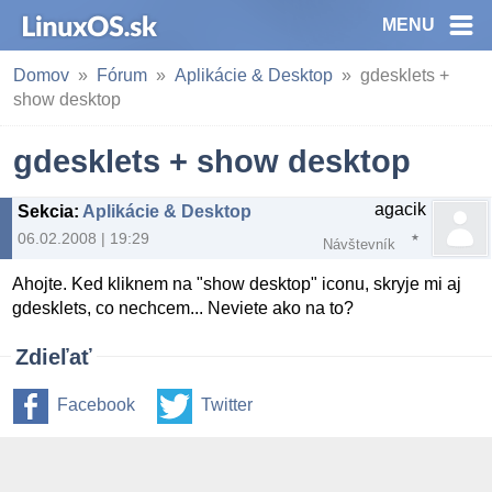
MENU
Domov
Fórum
Aplikácie & Desktop
gdesklets +
show desktop
gdesklets + show desktop
agacik
Sekcia
:
Aplikácie & Desktop
06.02.2008 | 19:29
Návštevník
Ahojte. Ked kliknem na "show desktop" iconu, skryje mi aj
gdesklets, co nechcem... Neviete ako na to?
Zdieľať
Facebook
Twitter