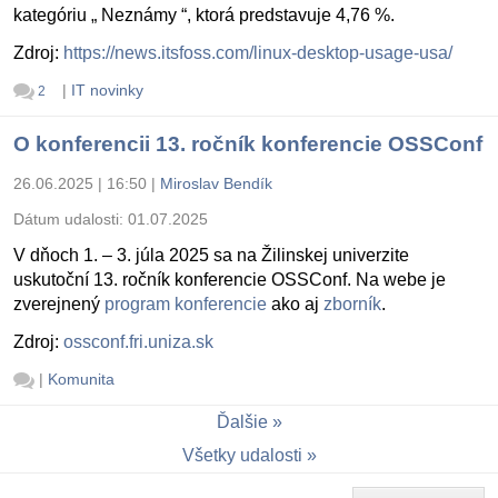
kategóriu „ Neznámy “, ktorá predstavuje 4,76 %.
Zdroj:
https://news.itsfoss.com/linux-desktop-usage-usa/
|
IT novinky
2
O konferencii 13. ročník konferencie OSSConf
26.06.2025 | 16:50
|
Miroslav Bendík
Dátum udalosti:
01.07.2025
V dňoch 1. – 3. júla 2025 sa na Žilinskej univerzite
uskutoční 13. ročník konferencie OSSConf. Na webe je
zverejnený
program konferencie
ako aj
zborník
.
Zdroj:
ossconf.fri.uniza.sk
|
Komunita
Ďalšie
Všetky udalosti