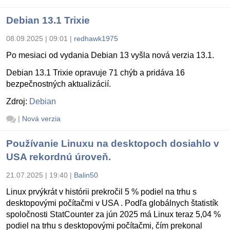
Debian 13.1 Trixie
08.09.2025 | 09:01
|
redhawk1975
Po mesiaci od vydania Debian 13 vyšla nová verzia 13.1.
Debian 13.1 Trixie opravuje 71 chýb a pridáva 16
bezpečnostných aktualizácií.
Zdroj:
Debian
|
Nová verzia
Používanie Linuxu na desktopoch dosiahlo v
USA rekordnú úroveň.
21.07.2025 | 19:40
|
Balin50
Linux prvýkrát v histórii prekročil 5 % podiel na trhu s
desktopovými počítačmi v USA . Podľa globálnych štatistík
spoločnosti StatCounter za jún 2025 má Linux teraz 5,04 %
podiel na trhu s desktopovými počítačmi, čím prekonal