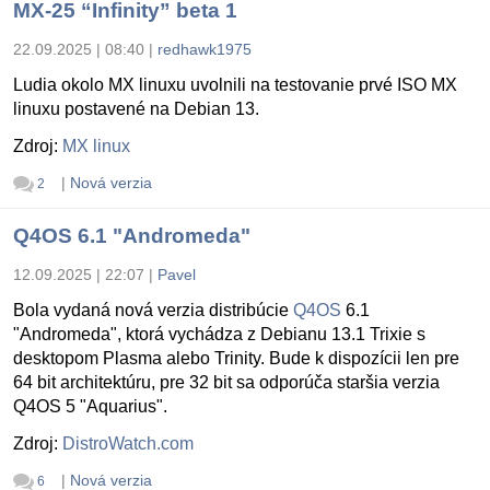
MX-25 “Infinity” beta 1
22.09.2025 | 08:40
|
redhawk1975
Ludia okolo MX linuxu uvolnili na testovanie prvé ISO MX
linuxu postavené na Debian 13.
Zdroj:
MX linux
|
Nová verzia
2
Q4OS 6.1 "Andromeda"
12.09.2025 | 22:07
|
Pavel
Bola vydaná nová verzia distribúcie
Q4OS
6.1
"Andromeda", ktorá vychádza z Debianu 13.1 Trixie s
desktopom Plasma alebo Trinity. Bude k dispozícii len pre
64 bit architektúru, pre 32 bit sa odporúča staršia verzia
Q4OS 5 "Aquarius".
Zdroj:
DistroWatch.com
|
Nová verzia
6