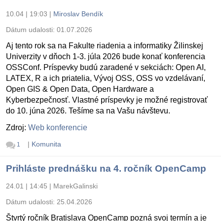
10.04 | 19:03
|
Miroslav Bendík
Dátum udalosti:
01.07.2026
Aj tento rok sa na Fakulte riadenia a informatiky Žilinskej
Univerzity v dňoch 1-3. júla 2026 bude konať konferencia
OSSConf. Príspevky budú zaradené v sekciách: Open AI,
LATEX, R a ich priatelia, Vývoj OSS, OSS vo vzdelávaní,
Open GIS & Open Data, Open Hardware a
Kyberbezpečnosť. Vlastné príspevky je možné registrovať
do 10. júna 2026. Tešíme sa na Vašu návštevu.
Zdroj:
Web konferencie
|
Komunita
1
Prihláste prednášku na 4. ročník OpenCamp
24.01 | 14:45
|
MarekGalinski
Dátum udalosti:
25.04.2026
Štvrtý ročník Bratislava OpenCamp pozná svoj termín a je