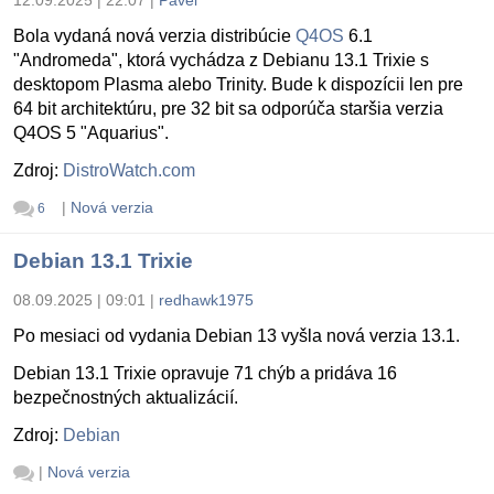
Bola vydaná nová verzia distribúcie
Q4OS
6.1
"Andromeda", ktorá vychádza z Debianu 13.1 Trixie s
desktopom Plasma alebo Trinity. Bude k dispozícii len pre
64 bit architektúru, pre 32 bit sa odporúča staršia verzia
Q4OS 5 "Aquarius".
Zdroj:
DistroWatch.com
|
Nová verzia
6
Debian 13.1 Trixie
08.09.2025 | 09:01
|
redhawk1975
Po mesiaci od vydania Debian 13 vyšla nová verzia 13.1.
Debian 13.1 Trixie opravuje 71 chýb a pridáva 16
bezpečnostných aktualizácií.
Zdroj:
Debian
|
Nová verzia