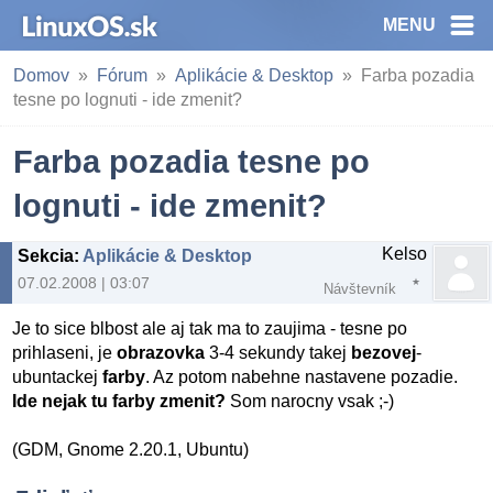
MENU
Domov
Fórum
Aplikácie & Desktop
Farba pozadia
tesne po lognuti - ide zmenit?
Farba pozadia tesne po
lognuti - ide zmenit?
Kelso
Sekcia
:
Aplikácie & Desktop
07.02.2008 | 03:07
Návštevník
Je to sice blbost ale aj tak ma to zaujima - tesne po
prihlaseni, je
obrazovka
3-4 sekundy takej
bezovej
-
ubuntackej
farby
. Az potom nabehne nastavene pozadie.
Ide nejak tu farby zmenit?
Som narocny vsak ;-)
(GDM, Gnome 2.20.1, Ubuntu)