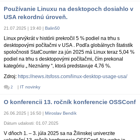
Používanie Linuxu na desktopoch dosiahlo v
USA rekordnú úroveň.
21.07.2025 | 19:40
|
Balin50
Linux prvýkrát v histórii prekročil 5 % podiel na trhu s
desktopovými počítačmi v USA . Podľa globálnych štatistík
spoločnosti StatCounter za jún 2025 má Linux teraz 5,04 %
podiel na trhu s desktopovými počítačmi, čím prekonal
kategóriu „ Neznámy “, ktorá predstavuje 4,76 %.
Zdroj:
https://news.itsfoss.com/linux-desktop-usage-usa/
|
IT novinky
2
O konferencii 13. ročník konferencie OSSConf
26.06.2025 | 16:50
|
Miroslav Bendík
Dátum udalosti:
01.07.2025
V dňoch 1. – 3. júla 2025 sa na Žilinskej univerzite