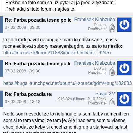
Presne na toto som sa uz pytal aj ja pred 2 tyzdnami.
Prehladaj si toto forum, najdes to.
Frantisek Klabzuba
Re: Farba pozadia tesne po lognuti - ide zmenit?
Debian
07.02.2008 | 09:30
Používateľ
to co ti radi pavol nefunguje mam to odskusane, musis
rucne editovat subory nastavenia gdm. uz sa to tu riesilo:
http://linuxos.sk/forum/11888/index.html#link_92457
Frantisek Klabzuba
Re: Farba pozadia tesne po lognuti - ide zmenit?
Debian
07.02.2008 | 09:36
Používateľ
https://bugs.launchpad.net/ubuntu/+source/gdm/+bug/132833
Pavol XV
Re: Farba pozadia tesne po lognuti - ide zmenit?
U910-32b (Ubuntu 9.10 32bit)
07.02.2008 | 13:18
Používateľ
No to som nevedel ze to nefunguje ja som farby nemenil len
som si to tam vsimol ze tam je. Ale inac este som tu vlasne
chcel dodat ze keby si chcel zmenit grub a startovaci splash