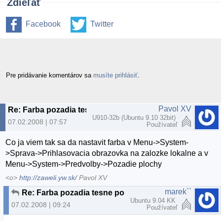
Zdieľať
Facebook
Twitter
Pre pridávanie komentárov sa
musíte prihlásiť
.
Pavol XV
Re: Farba pozadia tesne po lognuti - ide zmenit?
U910-32b (Ubuntu 9.10 32bit)
07.02.2008 | 07:57
Používateľ
Co ja viem tak sa da nastavit farba v Menu->System-
>Sprava->Prihlasovacia obrazovka na zalozke lokalne a v
Menu->System->Predvolby->Pozadie plochy
<o>
http://zaweli.yw.sk/
Pavol XV
marek``
Re: Farba pozadia tesne po lognuti - ide zmenit?
Ubuntu 9.04 KK
07.02.2008 | 09:24
Používateľ