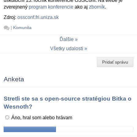
uskutoční 13. ročník konferencie OSSConf. Na webe je
zverejnený
program konferencie
ako aj
zborník
.
Zdroj:
ossconf.fri.uniza.sk
|
Komunita
Ďalšie
Všetky udalosti
Pridať správu
Anketa
Stretli ste sa s open-source stratégiou Bitka o
Wesnoth?
Áno, hral som alebo hrávam