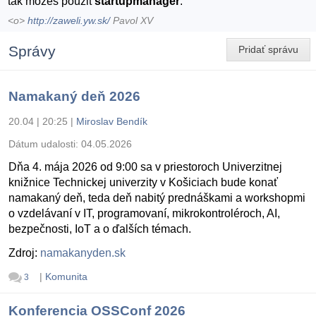
tak mozes pouzit
startupmanager
.
<o>
http://zaweli.yw.sk/
Pavol XV
Správy
Pridať správu
Namakaný deň 2026
20.04 | 20:25
|
Miroslav Bendík
Dátum udalosti:
04.05.2026
Dňa 4. mája 2026 od 9:00 sa v priestoroch Univerzitnej
knižnice Technickej univerzity v Košiciach bude konať
namakaný deň, teda deň nabitý prednáškami a workshopmi
o vzdelávaní v IT, programovaní, mikrokontroléroch, AI,
bezpečnosti, IoT a o ďalších témach.
Zdroj:
namakanyden.sk
|
Komunita
3
Konferencia OSSConf 2026