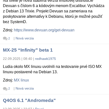
Na svete je nová stabilná verzia linuxovej distribúcie
Devuan s číslom 6 a kódovým menom Excalibur. Vychádza
z Debian 13 Trixie. Projekt Devuan sa zameriava na
poskytovanie alternatívy k Debianu, ktorú je možné použiť
bez SystemD.
Zdroj:
https://www.devuan.org/get-devuan
|
Nová verzia
2
MX-25 “Infinity” beta 1
22.09.2025 | 08:40
|
redhawk1975
Ludia okolo MX linuxu uvolnili na testovanie prvé ISO MX
linuxu postavené na Debian 13.
Zdroj:
MX linux
|
Nová verzia
2
Q4OS 6.1 "Andromeda"
12.09.2025 | 22:07
|
Pavel