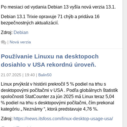
Po mesiaci od vydania Debian 13 vyšla nová verzia 13.1.
Debian 13.1 Trixie opravuje 71 chýb a pridáva 16
bezpečnostných aktualizácií.
Zdroj:
Debian
|
Nová verzia
Používanie Linuxu na desktopoch
dosiahlo v USA rekordnú úroveň.
21.07.2025 | 19:40
|
Balin50
Linux prvýkrát v histórii prekročil 5 % podiel na trhu s
desktopovými počítačmi v USA . Podľa globálnych štatistík
spoločnosti StatCounter za jún 2025 má Linux teraz 5,04
% podiel na trhu s desktopovými počítačmi, čím prekonal
kategóriu „ Neznámy “, ktorá predstavuje 4,76 %.
Zdroj:
https://news.itsfoss.com/linux-desktop-usage-usa/