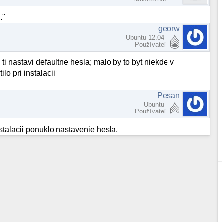
."
georw
Ubuntu 12.04
Používateľ
ti nastavi defaultne hesla; malo by to byt niekde v
o pri instalacii;
Pesan
Ubuntu
Používateľ
talacii ponuklo nastavenie hesla.