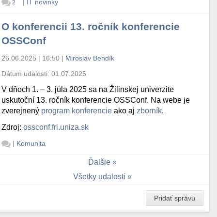
|
IT novinky
2
O konferencii 13. ročník konferencie
OSSConf
26.06.2025 | 16:50
|
Miroslav Bendík
Dátum udalosti:
01.07.2025
V dňoch 1. – 3. júla 2025 sa na Žilinskej univerzite
uskutoční 13. ročník konferencie OSSConf. Na webe je
zverejnený
program konferencie
ako aj
zborník
.
Zdroj:
ossconf.fri.uniza.sk
|
Komunita
Ďalšie
Všetky udalosti
Pridať správu