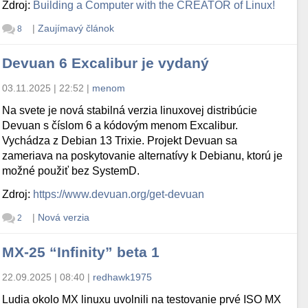
Zdroj:
Building a Computer with the CREATOR of Linux!
|
Zaujímavý článok
8
Devuan 6 Excalibur je vydaný
03.11.2025 | 22:52
|
menom
Na svete je nová stabilná verzia linuxovej distribúcie
Devuan s číslom 6 a kódovým menom Excalibur.
Vychádza z Debian 13 Trixie. Projekt Devuan sa
zameriava na poskytovanie alternatívy k Debianu, ktorú je
možné použiť bez SystemD.
Zdroj:
https://www.devuan.org/get-devuan
|
Nová verzia
2
MX-25 “Infinity” beta 1
22.09.2025 | 08:40
|
redhawk1975
Ludia okolo MX linuxu uvolnili na testovanie prvé ISO MX