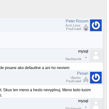
Peter Rozum
Arch Linux
Používateľ
mysql
Návštevník
kde pisane ako defaultne a ani ho neviem
Pesan
Ubuntu
Používateľ
byt. Skus len meno a heslo nevyplnuj. Meno bolo tusim
i.
mysql
Návštevník