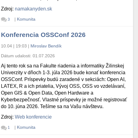
Zdroj:
namakanyden.sk
|
Komunita
3
Konferencia OSSConf 2026
10.04 | 19:03
|
Miroslav Bendík
Dátum udalosti:
01.07.2026
Aj tento rok sa na Fakulte riadenia a informatiky Žilinskej
Univerzity v dňoch 1-3. júla 2026 bude konať konferencia
OSSConf. Príspevky budú zaradené v sekciách: Open AI,
LATEX, R a ich priatelia, Vývoj OSS, OSS vo vzdelávaní,
Open GIS & Open Data, Open Hardware a
Kyberbezpečnosť. Vlastné príspevky je možné registrovať
do 10. júna 2026. Tešíme sa na Vašu návštevu.
Zdroj:
Web konferencie
|
Komunita
1