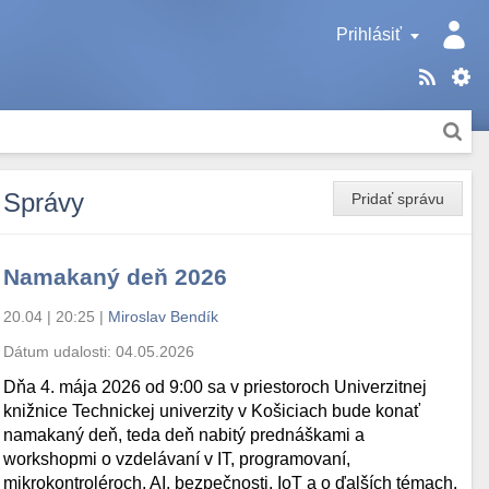
Prihlásiť
Správy
Pridať správu
Namakaný deň 2026
20.04 | 20:25
|
Miroslav Bendík
Dátum udalosti:
04.05.2026
Dňa 4. mája 2026 od 9:00 sa v priestoroch Univerzitnej
knižnice Technickej univerzity v Košiciach bude konať
namakaný deň, teda deň nabitý prednáškami a
workshopmi o vzdelávaní v IT, programovaní,
mikrokontroléroch, AI, bezpečnosti, IoT a o ďalších témach.