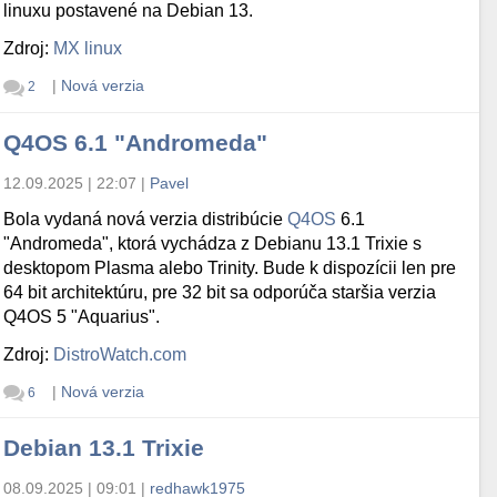
linuxu postavené na Debian 13.
Zdroj:
MX linux
|
Nová verzia
2
Q4OS 6.1 "Andromeda"
12.09.2025 | 22:07
|
Pavel
Bola vydaná nová verzia distribúcie
Q4OS
6.1
"Andromeda", ktorá vychádza z Debianu 13.1 Trixie s
desktopom Plasma alebo Trinity. Bude k dispozícii len pre
64 bit architektúru, pre 32 bit sa odporúča staršia verzia
Q4OS 5 "Aquarius".
Zdroj:
DistroWatch.com
|
Nová verzia
6
Debian 13.1 Trixie
08.09.2025 | 09:01
|
redhawk1975