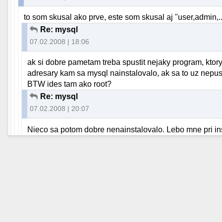
to som skusal ako prve, este som skusal aj "user,admin,..
Re: mysql
07.02.2008 | 18:06
ak si dobre pametam treba spustit nejaky program, ktory 
adresary kam sa mysql nainstalovalo, ak sa to uz nepustil
BTW ides tam ako root?
Re: mysql
07.02.2008 | 20:07
Nieco sa potom dobre nenainstalovalo. Lebo mne pri ins