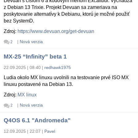
Devuan s číslom 6 a kódovým menom Excalibur. Vychádza
z Debian 13 Trixie. Projekt Devuan sa zameriava na
poskytovanie alternatívy k Debianu, ktorú je možné použiť
bez SystemD.
Zdroj:
https://www.devuan.org/get-devuan
|
Nová verzia
2
MX-25 “Infinity” beta 1
22.09.2025 | 08:40
|
redhawk1975
Ludia okolo MX linuxu uvolnili na testovanie prvé ISO MX
linuxu postavené na Debian 13.
Zdroj:
MX linux
|
Nová verzia
2
Q4OS 6.1 "Andromeda"
12.09.2025 | 22:07
|
Pavel