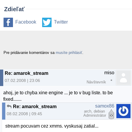
Zdieľať
Facebook
Twitter
Pre pridávanie komentárov sa
musíte prihlásiť
.
miso
Re: amarok_stream
07.02.2008 | 23:06
Návštevník
ahoj, je to chyba xine engine ... je to v bug liste. to be
fixed.......
samox86
Re: amarok_stream
arch, debian
08.02.2008 | 09:45
Administrátor
stream pocuvam cez xmms. vyskusaj zatial...