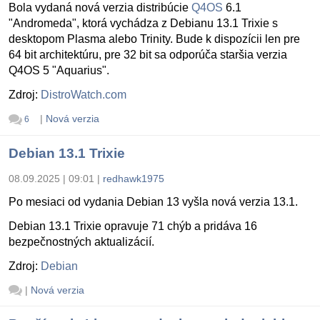
Bola vydaná nová verzia distribúcie
Q4OS
6.1
"Andromeda", ktorá vychádza z Debianu 13.1 Trixie s
desktopom Plasma alebo Trinity. Bude k dispozícii len pre
64 bit architektúru, pre 32 bit sa odporúča staršia verzia
Q4OS 5 "Aquarius".
Zdroj:
DistroWatch.com
|
Nová verzia
6
Debian 13.1 Trixie
08.09.2025 | 09:01
|
redhawk1975
Po mesiaci od vydania Debian 13 vyšla nová verzia 13.1.
Debian 13.1 Trixie opravuje 71 chýb a pridáva 16
bezpečnostných aktualizácií.
Zdroj:
Debian
|
Nová verzia