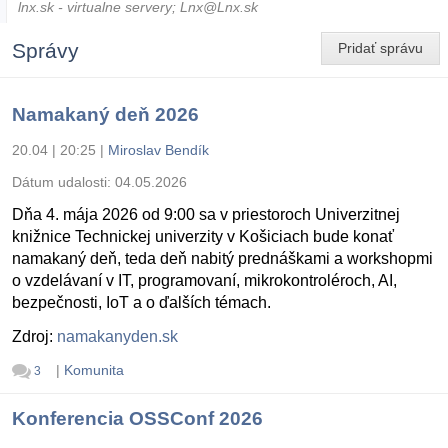
lnx.sk - virtualne servery; Lnx@Lnx.sk
Správy
Pridať správu
Namakaný deň 2026
20.04 | 20:25
|
Miroslav Bendík
Dátum udalosti:
04.05.2026
Dňa 4. mája 2026 od 9:00 sa v priestoroch Univerzitnej
knižnice Technickej univerzity v Košiciach bude konať
namakaný deň, teda deň nabitý prednáškami a workshopmi
o vzdelávaní v IT, programovaní, mikrokontroléroch, AI,
bezpečnosti, IoT a o ďalších témach.
Zdroj:
namakanyden.sk
|
Komunita
3
Konferencia OSSConf 2026