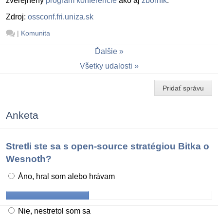
zverejnený
program konferencie
ako aj
zborník
.
Zdroj:
ossconf.fri.uniza.sk
|
Komunita
Ďalšie
Všetky udalosti
Pridať správu
Anketa
Stretli ste sa s open-source stratégiou Bitka o
Wesnoth?
Áno, hral som alebo hrávam
Nie, nestretol som sa