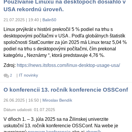
Používanie Linuxu na desktopoch dosiahlo v
USA rekordnú úroveň.
21.07.2025 | 19:40
|
Balin50
Linux prvýkrát v histórii prekročil 5 % podiel na trhu s
desktopovými počítačmi v USA . Podľa globálnych štatistík
spoločnosti StatCounter za jún 2025 má Linux teraz 5,04 %
podiel na trhu s desktopovými počítačmi, čím prekonal
kategóriu „ Neznámy “, ktorá predstavuje 4,76 %.
Zdroj:
https://news.itsfoss.com/linux-desktop-usage-usa/
|
IT novinky
2
O konferencii 13. ročník konferencie OSSConf
26.06.2025 | 16:50
|
Miroslav Bendík
Dátum udalosti:
01.07.2025
V dňoch 1. – 3. júla 2025 sa na Žilinskej univerzite
uskutoční 13. ročník konferencie OSSConf. Na webe je