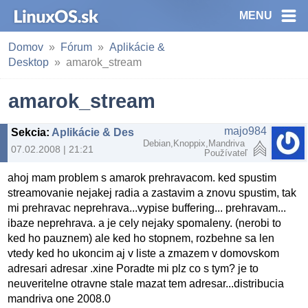
MENU
Domov
Fórum
Aplikácie &
Desktop
amarok_stream
amarok_stream
majo984
Sekcia
:
Aplikácie & Desktop
Debian,Knoppix,Mandriva
07.02.2008 | 21:21
Používateľ
ahoj mam problem s amarok prehravacom. ked spustim
streamovanie nejakej radia a zastavim a znovu spustim, tak
mi prehravac neprehrava...vypise buffering... prehravam...
ibaze neprehrava. a je cely nejaky spomaleny. (nerobi to
ked ho pauznem) ale ked ho stopnem, rozbehne sa len
vtedy ked ho ukoncim aj v liste a zmazem v domovskom
adresari adresar .xine Poradte mi plz co s tym? je to
neuveritelne otravne stale mazat tem adresar...distribucia
mandriva one 2008.0