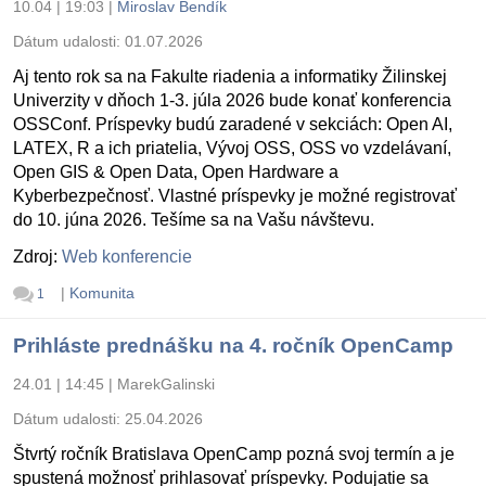
10.04 | 19:03
|
Miroslav Bendík
Dátum udalosti:
01.07.2026
Aj tento rok sa na Fakulte riadenia a informatiky Žilinskej
Univerzity v dňoch 1-3. júla 2026 bude konať konferencia
OSSConf. Príspevky budú zaradené v sekciách: Open AI,
LATEX, R a ich priatelia, Vývoj OSS, OSS vo vzdelávaní,
Open GIS & Open Data, Open Hardware a
Kyberbezpečnosť. Vlastné príspevky je možné registrovať
do 10. júna 2026. Tešíme sa na Vašu návštevu.
Zdroj:
Web konferencie
|
Komunita
1
Prihláste prednášku na 4. ročník OpenCamp
24.01 | 14:45
|
MarekGalinski
Dátum udalosti:
25.04.2026
Štvrtý ročník Bratislava OpenCamp pozná svoj termín a je
spustená možnosť prihlasovať príspevky. Podujatie sa