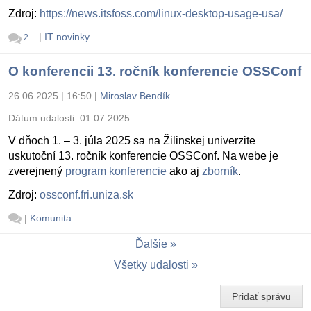
Zdroj:
https://news.itsfoss.com/linux-desktop-usage-usa/
|
IT novinky
2
O konferencii 13. ročník konferencie OSSConf
26.06.2025 | 16:50
|
Miroslav Bendík
Dátum udalosti:
01.07.2025
V dňoch 1. – 3. júla 2025 sa na Žilinskej univerzite
uskutoční 13. ročník konferencie OSSConf. Na webe je
zverejnený
program konferencie
ako aj
zborník
.
Zdroj:
ossconf.fri.uniza.sk
|
Komunita
Ďalšie
Všetky udalosti
Pridať správu