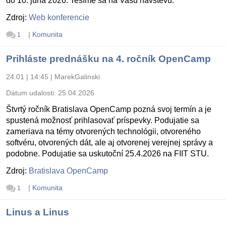
do 10. júna 2026. Tešíme sa na Vašu návštevu.
Zdroj:
Web konferencie
|
Komunita
1
Prihláste prednášku na 4. ročník OpenCamp
24.01 | 14:45
|
MarekGalinski
Dátum udalosti:
25.04.2026
Štvrtý ročník Bratislava OpenCamp pozná svoj termín a je
spustená možnosť prihlasovať príspevky. Podujatie sa
zameriava na témy otvorených technológii, otvoreného
softvéru, otvorených dát, ale aj otvorenej verejnej správy a
podobne. Podujatie sa uskutoční 25.4.2026 na FIIT STU.
Zdroj:
Bratislava OpenCamp
|
Komunita
1
Linus a Linus