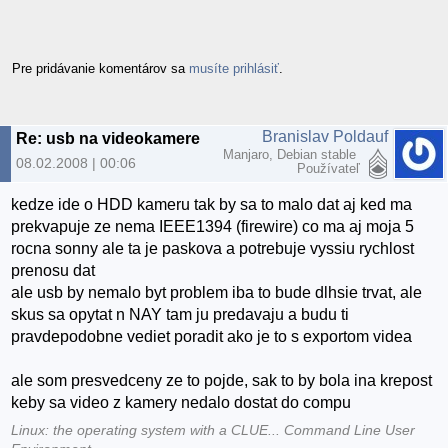
Pre pridávanie komentárov sa
musíte prihlásiť
.
Branislav Poldauf
Re: usb na videokamere
Manjaro, Debian stable
08.02.2008 | 00:06
Používateľ
kedze ide o HDD kameru tak by sa to malo dat aj ked ma
prekvapuje ze nema IEEE1394 (firewire) co ma aj moja 5
rocna sonny ale ta je paskova a potrebuje vyssiu rychlost
prenosu dat
ale usb by nemalo byt problem iba to bude dlhsie trvat, ale
skus sa opytat n NAY tam ju predavaju a budu ti
pravdepodobne vediet poradit ako je to s exportom videa
ale som presvedceny ze to pojde, sak to by bola ina krepost
keby sa video z kamery nedalo dostat do compu
Linux: the operating system with a CLUE... Command Line User