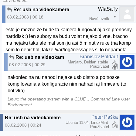
Environment
WlaSaTy
Re: usb na videokamere
08.02.2008 | 00:18
Návštevník
este je mozne ze bude ta kamera fungovat aj ako prenosny
harddisk :) len subory sa budu volat nejako divne. bracho
ma nejaku taku ale mal som ju asi 5 minut v ruke (na komp
som to nepichol, takze /var/log/messages si to nepameta.
Branislav Poldauf
Re: usb na videokamere
Manjaro, Debian stable
08.02.2008 | 00:29
Používateľ
nakoniec na nu nahodi nejake usb distro a po troske
kompilovania a konfiguracie nim nahradi aj firmware (to
bol vtip)
Linux: the operating system with a CLUE... Command Line User
Environment
Peter Paška
Re: usb na videokamere
Ubuntu 11.04, LinuxMint
08.02.2008 | 09:24
Používateľ