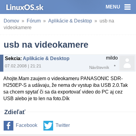
MENU
Domov
Fórum
Aplikácie & Desktop
usb na
videokamere
usb na videokamere
mildo
Sekcia
:
Aplikácie & Desktop
07.02.2008 | 21:21
Návštevník
Ahojte.Mam zaujem o videokameru PANASONIC SDR-
H250EP-S a udávaju, že nema dv vystup iba USB 2.0.Tak
sa chcem spytať či sa da exportovať video do PC aj cez
USB alebo je to len na foto.Dík
Zdieľať
Facebook
Twitter