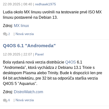
22.09.2025 | 08:40
|
redhawk1975
Ludia okolo MX linuxu uvolnili na testovanie prvé ISO MX
linuxu postavené na Debian 13.
Zdroj:
MX linux
|
Nová verzia
2
Q4OS 6.1 "Andromeda"
12.09.2025 | 22:07
|
Pavel
Bola vydaná nová verzia distribúcie
Q4OS
6.1
"Andromeda", ktorá vychádza z Debianu 13.1 Trixie s
desktopom Plasma alebo Trinity. Bude k dispozícii len pre
64 bit architektúru, pre 32 bit sa odporúča staršia verzia
Q4OS 5 "Aquarius".
Zdroj:
DistroWatch.com
|
Nová verzia
6