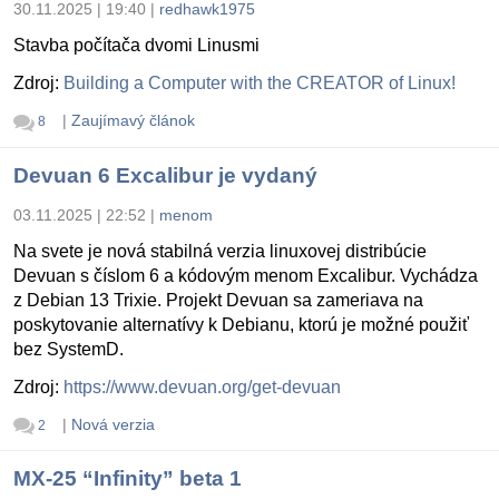
30.11.2025 | 19:40
|
redhawk1975
Stavba počítača dvomi Linusmi
Zdroj:
Building a Computer with the CREATOR of Linux!
|
Zaujímavý článok
8
Devuan 6 Excalibur je vydaný
03.11.2025 | 22:52
|
menom
Na svete je nová stabilná verzia linuxovej distribúcie
Devuan s číslom 6 a kódovým menom Excalibur. Vychádza
z Debian 13 Trixie. Projekt Devuan sa zameriava na
poskytovanie alternatívy k Debianu, ktorú je možné použiť
bez SystemD.
Zdroj:
https://www.devuan.org/get-devuan
|
Nová verzia
2
MX-25 “Infinity” beta 1