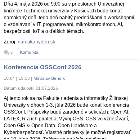
Dňa 4. mája 2026 od 9:00 sa v priestoroch Univerzitnej
knižnice Technickej univerzity v Košiciach bude konať
namakaný deň, teda deň nabitý prednáškami a workshopmi
o vzdelávaní v IT, programovaní, mikrokontroléroch, AI,
bezpečnosti, IoT a o ďalších témach.
Zdroj:
namakanyden.sk
|
Komunita
3
Konferencia OSSConf 2026
10.04 | 19:03
|
Miroslav Bendík
Dátum udalosti:
01.07.2026
Aj tento rok sa na Fakulte riadenia a informatiky Žilinskej
Univerzity v dňoch 1-3. júla 2026 bude konať konferencia
OSSConf. Príspevky budú zaradené v sekciách: Open AI,
LATEX, R a ich priatelia, Vývoj OSS, OSS vo vzdelávaní,
Open GIS & Open Data, Open Hardware a
Kyberbezpečnosť. Vlastné príspevky je možné registrovať