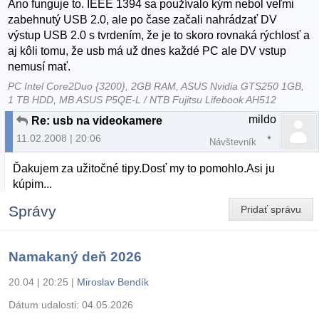
Ano funguje to. IEEE 1394 sa používalo kým nebol veľmi
zabehnutý USB 2.0, ale po čase začali nahrádzať DV
výstup USB 2.0 s tvrdením, že je to skoro rovnaká rýchlosť a
aj kôli tomu, že usb má už dnes každé PC ale DV vstup
nemusí mať.
PC Intel Core2Duo {3200}, 2GB RAM, ASUS Nvidia GTS250 1GB,
1 TB HDD, MB ASUS P5QE-L / NTB Fujitsu Lifebook AH512
mildo
Re: usb na videokamere
11.02.2008 | 20:06
Návštevník
Ďakujem za užitočné tipy.Dosť my to pomohlo.Asi ju
kúpim...
Správy
Pridať správu
Namakaný deň 2026
20.04 | 20:25
|
Miroslav Bendík
Dátum udalosti:
04.05.2026