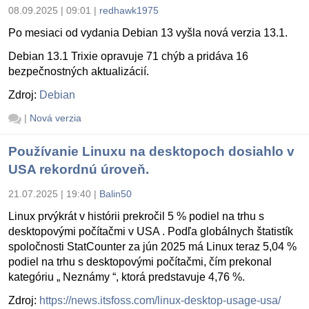
08.09.2025 | 09:01
|
redhawk1975
Po mesiaci od vydania Debian 13 vyšla nová verzia 13.1.
Debian 13.1 Trixie opravuje 71 chýb a pridáva 16
bezpečnostných aktualizácií.
Zdroj:
Debian
|
Nová verzia
Používanie Linuxu na desktopoch dosiahlo v
USA rekordnú úroveň.
21.07.2025 | 19:40
|
Balin50
Linux prvýkrát v histórii prekročil 5 % podiel na trhu s
desktopovými počítačmi v USA . Podľa globálnych štatistík
spoločnosti StatCounter za jún 2025 má Linux teraz 5,04 %
podiel na trhu s desktopovými počítačmi, čím prekonal
kategóriu „ Neznámy “, ktorá predstavuje 4,76 %.
Zdroj:
https://news.itsfoss.com/linux-desktop-usage-usa/