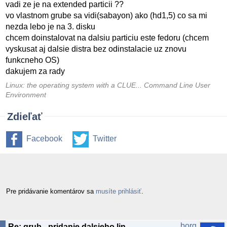
vadi ze je na extended particii ??
vo vlastnom grube sa vidi(sabayon) ako (hd1,5) co sa mi
nezda lebo je na 3. disku
chcem doinstalovat na dalsiu particiu este fedoru (chcem
vyskusat aj dalsie distra bez odinstalacie uz znovu
funkcneho OS)
dakujem za rady
Linux: the operating system with a CLUE... Command Line User
Environment
Zdieľať
Facebook
Twitter
Pre pridávanie komentárov sa
musíte prihlásiť
.
borg
Re: grub - pridanie dalsieho linuxu