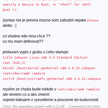
specify a device to boot, or "shell" for shell
boot ():
(syntax nie je presna mozno som zabudol nejake
please
alebo
)
:
co vlastne odo mna chce ??
co mu mam definovat??
pridavam vypis z grubu z coho startuje:
title Sabayon Linux x86 3.4 Standard Edition
root (hd2,5)
kernel /boot/kernel-genkernel-x86-2.6.22-sabayon
root=/dev/ram0 ramdis$
initrd /boot/initramfs-genkernel-x86-2.6.22-sabayon
myslim ze chyba bude niekde v
root=/dev/ram0 ramdis$
ale neviem co a ako zmenit
vopred dakujem z vysvetlenie a poucenie do buducnosti
Linux: the operating system with a CLUE... Command Line User