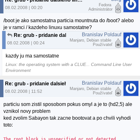
Fedora
08.02.2008 | 00:20
Administrátor
/boot je ako samostatna particia mountnuta do /boot? alebo
je v ramci / kazdeho linuxu samostatne?
Branislav Poldauf
Re: grub - pridanie dalsieho linuxu
Manjaro, Debian stable
08.02.2008 | 00:24
Používateľ
kazdy ju ma samostatne
Linux: the operating system with a CLUE... Command Line User
Environment
Branislav Poldauf
Re: grub - pridanie dalsieho linuxu
Manjaro, Debian stable
08.02.2008 | 11:52
Používateľ
particiu som zistil sposobom pokus omyl a je to (hd2,5) ale
vznikol novy problem
ked zvolim Sabayon tak zacne bootovat a po chvili vyhodi
toto:
The root block is unspecified or not detected