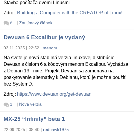
Stavba počítača dvomi Linusmi
Zdroj:
Building a Computer with the CREATOR of Linux!
|
Zaujímavý článok
8
Devuan 6 Excalibur je vydaný
03.11.2025 | 22:52
|
menom
Na svete je nová stabilná verzia linuxovej distribúcie
Devuan s číslom 6 a kódovým menom Excalibur. Vychádza
z Debian 13 Trixie. Projekt Devuan sa zameriava na
poskytovanie alternatívy k Debianu, ktorú je možné použiť
bez SystemD.
Zdroj:
https://www.devuan.org/get-devuan
|
Nová verzia
2
MX-25 “Infinity” beta 1
22.09.2025 | 08:40
|
redhawk1975