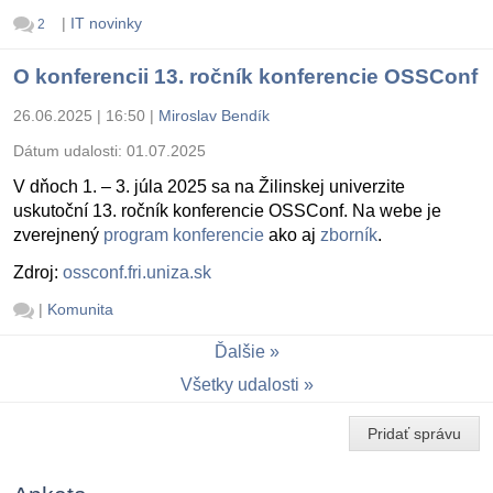
|
IT novinky
2
O konferencii 13. ročník konferencie OSSConf
26.06.2025 | 16:50
|
Miroslav Bendík
Dátum udalosti:
01.07.2025
V dňoch 1. – 3. júla 2025 sa na Žilinskej univerzite
uskutoční 13. ročník konferencie OSSConf. Na webe je
zverejnený
program konferencie
ako aj
zborník
.
Zdroj:
ossconf.fri.uniza.sk
|
Komunita
Ďalšie
Všetky udalosti
Pridať správu