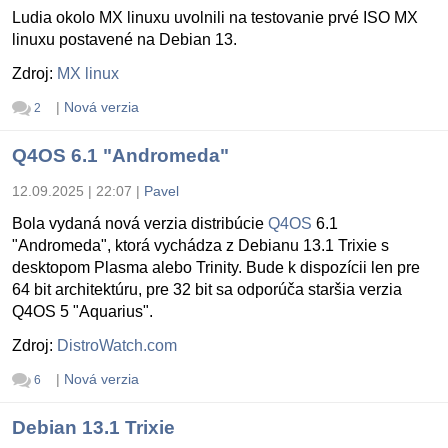
Ludia okolo MX linuxu uvolnili na testovanie prvé ISO MX
linuxu postavené na Debian 13.
Zdroj:
MX linux
|
Nová verzia
2
Q4OS 6.1 "Andromeda"
12.09.2025 | 22:07
|
Pavel
Bola vydaná nová verzia distribúcie
Q4OS
6.1
"Andromeda", ktorá vychádza z Debianu 13.1 Trixie s
desktopom Plasma alebo Trinity. Bude k dispozícii len pre
64 bit architektúru, pre 32 bit sa odporúča staršia verzia
Q4OS 5 "Aquarius".
Zdroj:
DistroWatch.com
|
Nová verzia
6
Debian 13.1 Trixie