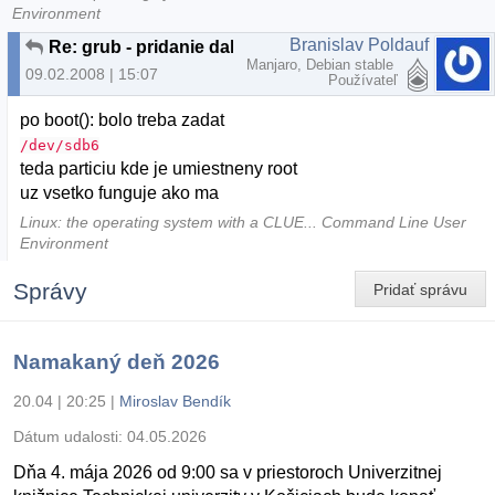
Environment
Branislav Poldauf
Re: grub - pridanie dalsieho linuxu
Manjaro, Debian stable
09.02.2008 | 15:07
Používateľ
po boot(): bolo treba zadat
/dev/sdb6
teda particiu kde je umiestneny root
uz vsetko funguje ako ma
Linux: the operating system with a CLUE... Command Line User
Environment
Správy
Pridať správu
Namakaný deň 2026
20.04 | 20:25
|
Miroslav Bendík
Dátum udalosti:
04.05.2026
Dňa 4. mája 2026 od 9:00 sa v priestoroch Univerzitnej