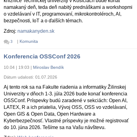
knižnice Technickej univerzity v Košiciach bude konať
namakaný deň, teda deň nabitý prednáškami a workshopmi
o vzdelávaní v IT, programovaní, mikrokontroléroch, AI,
bezpečnosti, IoT a o ďalších témach.
Zdroj:
namakanyden.sk
|
Komunita
3
Konferencia OSSConf 2026
10.04 | 19:03
|
Miroslav Bendík
Dátum udalosti:
01.07.2026
Aj tento rok sa na Fakulte riadenia a informatiky Žilinskej
Univerzity v dňoch 1-3. júla 2026 bude konať konferencia
OSSConf. Príspevky budú zaradené v sekciách: Open AI,
LATEX, R a ich priatelia, Vývoj OSS, OSS vo vzdelávaní,
Open GIS & Open Data, Open Hardware a
Kyberbezpečnosť. Vlastné príspevky je možné registrovať
do 10. júna 2026. Tešíme sa na Vašu návštevu.