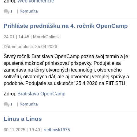
Zdroj:
Web konferencie
|
Komunita
1
Prihláste prednášku na 4. ročník OpenCamp
24.01 | 14:45
|
MarekGalinski
Dátum udalosti:
25.04.2026
Štvrtý ročník Bratislava OpenCamp pozná svoj termín a je
spustená možnosť prihlasovať príspevky. Podujatie sa
zameriava na témy otvorených technológii, otvoreného
softvéru, otvorených dát, ale aj otvorenej verejnej správy a
podobne. Podujatie sa uskutoční 25.4.2026 na FIIT STU.
Zdroj:
Bratislava OpenCamp
|
Komunita
1
Linus a Linus
30.11.2025 | 19:40
|
redhawk1975