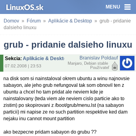
MENU
Domov
Fórum
Aplikácie & Desktop
grub - pridanie
dalsieho linuxu
grub - pridanie dalsieho linuxu
Branislav Poldauf
Sekcia
:
Aplikácie & Desktop
Manjaro, Debian stable
07.02.2008 | 23:53
Používateľ
na disk som si nainstaloval okrem ubuntu a winu najnovsie
sabayon, ale jeho grub nefungoval tak som obnovil ten z
ubuntu a chcel ho tam pridat ale neviem kde je
nainstalovany (teda viem ale neviem cislo particie ako to
zistim) po skopirovani z /boot/grub/menu.lst (na sabayon
particii) mi napise ze no such partition respektive ked dam
nejaku inu cannot mount partition
ako bezpecne pridam sabayon do grubu ??