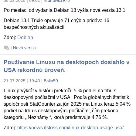
08.09.2025 | 09:01
|
redhawk1975
Po mesiaci od vydania Debian 13 vyšla nová verzia 13.1.
Debian 13.1 Trixie opravuje 71 chýb a pridáva 16
bezpečnostných aktualizácií.
Zdroj:
Debian
|
Nová verzia
Používanie Linuxu na desktopoch dosiahlo v
USA rekordnú úroveň.
21.07.2025 | 19:40
|
Balin50
Linux prvýkrát v histórii prekročil 5 % podiel na trhu s
desktopovými počítačmi v USA . Podľa globálnych štatistík
spoločnosti StatCounter za jún 2025 má Linux teraz 5,04 %
podiel na trhu s desktopovými počítačmi, čím prekonal
kategóriu „ Neznámy “, ktorá predstavuje 4,76 %.
Zdroj:
https://news.itsfoss.com/linux-desktop-usage-usa/