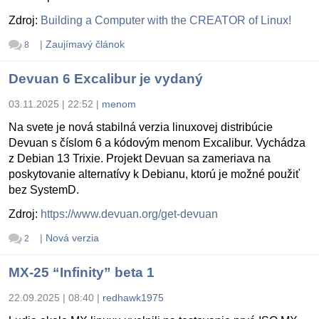
Zdroj:
Building a Computer with the CREATOR of Linux!
|
Zaujímavý článok
8
Devuan 6 Excalibur je vydaný
03.11.2025 | 22:52
|
menom
Na svete je nová stabilná verzia linuxovej distribúcie
Devuan s číslom 6 a kódovým menom Excalibur. Vychádza
z Debian 13 Trixie. Projekt Devuan sa zameriava na
poskytovanie alternatívy k Debianu, ktorú je možné použiť
bez SystemD.
Zdroj:
https://www.devuan.org/get-devuan
|
Nová verzia
2
MX-25 “Infinity” beta 1
22.09.2025 | 08:40
|
redhawk1975