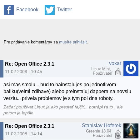
Facebook
Twitter
Pre pridávanie komentárov sa
musíte prihlásiť
.
voxar
Re: Open Office 2.3.1
Linux Mint,
11.02.2008 | 10:45
Používateľ
asi mas smolu .. bud to nainstalujes po jednotlivom
baliku(velmi zdlhave) alebo preinstaluj dappera na novsiu
verziu... privela problemov je s tym pol dna roboty..
Začať používat Linux ja ako prestať fajčiť... potrápi ťa to , ale
potom je lepšie
Stanislav Hoferek
Re: Open Office 2.3.1
Greenie 18.04
11.02.2008 | 14:14
Používateľ