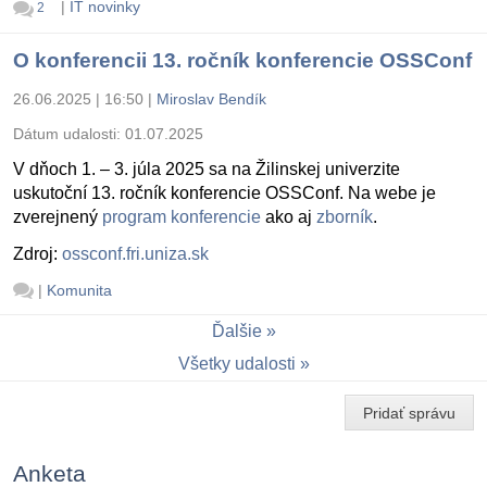
|
IT novinky
2
O konferencii 13. ročník konferencie OSSConf
26.06.2025 | 16:50
|
Miroslav Bendík
Dátum udalosti:
01.07.2025
V dňoch 1. – 3. júla 2025 sa na Žilinskej univerzite
uskutoční 13. ročník konferencie OSSConf. Na webe je
zverejnený
program konferencie
ako aj
zborník
.
Zdroj:
ossconf.fri.uniza.sk
|
Komunita
Ďalšie
Všetky udalosti
Pridať správu
Anketa