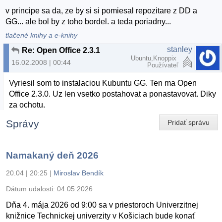
v principe sa da, ze by si si pomiesal repozitare z DD a
GG... ale bol by z toho bordel. a teda poriadny...
tlačené knihy a e-knihy
stanley
Re: Open Office 2.3.1
Ubuntu,Knoppix
16.02.2008 | 00:44
Používateľ
Vyriesil som to instalaciou Kubuntu GG. Ten ma Open
Office 2.3.0. Uz len vsetko postahovat a ponastavovat. Diky
za ochotu.
Správy
Pridať správu
Namakaný deň 2026
20.04 | 20:25
|
Miroslav Bendík
Dátum udalosti:
04.05.2026
Dňa 4. mája 2026 od 9:00 sa v priestoroch Univerzitnej
knižnice Technickej univerzity v Košiciach bude konať