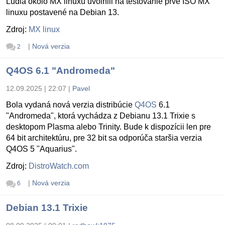
Ludia okolo MX linuxu uvolnili na testovanie prvé ISO MX
linuxu postavené na Debian 13.
Zdroj:
MX linux
|
Nová verzia
2
Q4OS 6.1 "Andromeda"
12.09.2025 | 22:07
|
Pavel
Bola vydaná nová verzia distribúcie
Q4OS
6.1
"Andromeda", ktorá vychádza z Debianu 13.1 Trixie s
desktopom Plasma alebo Trinity. Bude k dispozícii len pre
64 bit architektúru, pre 32 bit sa odporúča staršia verzia
Q4OS 5 "Aquarius".
Zdroj:
DistroWatch.com
|
Nová verzia
6
Debian 13.1 Trixie