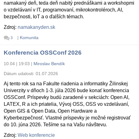
namakaný deň, teda deň nabitý prednáškami a workshopmi
o vzdelávaní v IT, programovaní, mikrokontroléroch, AI,
bezpečnosti, IoT a o ďalších témach.
Zdroj:
namakanyden.sk
|
Komunita
3
Konferencia OSSConf 2026
10.04 | 19:03
|
Miroslav Bendík
Dátum udalosti:
01.07.2026
Aj tento rok sa na Fakulte riadenia a informatiky Žilinskej
Univerzity v dňoch 1-3. júla 2026 bude konať konferencia
OSSConf. Príspevky budú zaradené v sekciách: Open AI,
LATEX, R a ich priatelia, Vývoj OSS, OSS vo vzdelávaní,
Open GIS & Open Data, Open Hardware a
Kyberbezpečnosť. Vlastné príspevky je možné registrovať
do 10. júna 2026. Tešíme sa na Vašu návštevu.
Zdroj:
Web konferencie