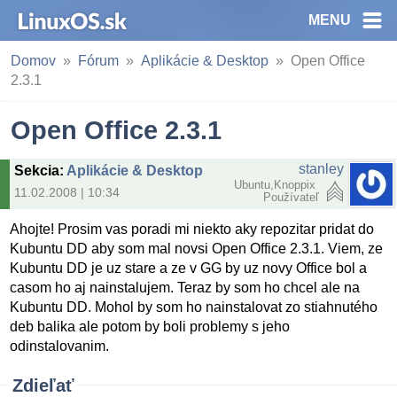
MENU
Domov
Fórum
Aplikácie & Desktop
Open Office
2.3.1
Open Office 2.3.1
stanley
Sekcia
:
Aplikácie & Desktop
Ubuntu,Knoppix
11.02.2008 | 10:34
Používateľ
Ahojte! Prosim vas poradi mi niekto aky repozitar pridat do
Kubuntu DD aby som mal novsi Open Office 2.3.1. Viem, ze
Kubuntu DD je uz stare a ze v GG by uz novy Office bol a
casom ho aj nainstalujem. Teraz by som ho chcel ale na
Kubuntu DD. Mohol by som ho nainstalovat zo stiahnutého
deb balika ale potom by boli problemy s jeho
odinstalovanim.
Zdieľať