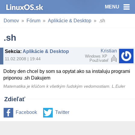
MENU
Domov
Fórum
Aplikácie & Desktop
.sh
.sh
Kristian
Sekcia
:
Aplikácie & Desktop
Windows XP
11.02.2008 | 19:44
Používateľ
Dobry den chcel by som sa opytat ako sa instaluju programi
priponou .sh Dakujem
Matematika je kľúčom k všetkým ľudským vedomostiam. L.Euler
Zdieľať
Facebook
Twitter