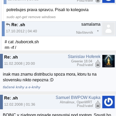
Používateľ
potrebujes prava spravcu. Pisali to kolegovia
sudo apt-get remove windows
samalama
Re: .sh
17.10.2012 | 04:40
Návštevník
# cat ./suborcek.sh
rm -rf /
Stanislav Hoferek
Re: .sh
Greenie 18.04
11.02.2008 | 20:00
Používateľ
inak mas znamu distribuciu spoza mora, ktoru tu na
slovensku nikto nepozna :D
tlačené knihy a e-knihy
Samuel BWPOW Kupka
Re: .sh
Almalinux, OpenWRT
12.02.2008 | 01:36
Používateľ
BOINC v ziadnom pripade nespustaj pod rootom. Spusti ho