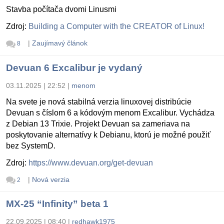
Stavba počítača dvomi Linusmi
Zdroj:
Building a Computer with the CREATOR of Linux!
|
Zaujímavý článok
8
Devuan 6 Excalibur je vydaný
03.11.2025 | 22:52
|
menom
Na svete je nová stabilná verzia linuxovej distribúcie
Devuan s číslom 6 a kódovým menom Excalibur. Vychádza
z Debian 13 Trixie. Projekt Devuan sa zameriava na
poskytovanie alternatívy k Debianu, ktorú je možné použiť
bez SystemD.
Zdroj:
https://www.devuan.org/get-devuan
|
Nová verzia
2
MX-25 “Infinity” beta 1
22.09.2025 | 08:40
|
redhawk1975