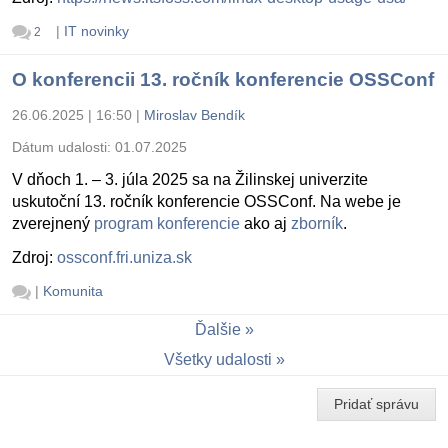
|
IT novinky
2
O konferencii 13. ročník konferencie OSSConf
26.06.2025 | 16:50
|
Miroslav Bendík
Dátum udalosti:
01.07.2025
V dňoch 1. – 3. júla 2025 sa na Žilinskej univerzite
uskutoční 13. ročník konferencie OSSConf. Na webe je
zverejnený
program konferencie
ako aj
zborník
.
Zdroj:
ossconf.fri.uniza.sk
|
Komunita
Ďalšie
Všetky udalosti
Pridať správu