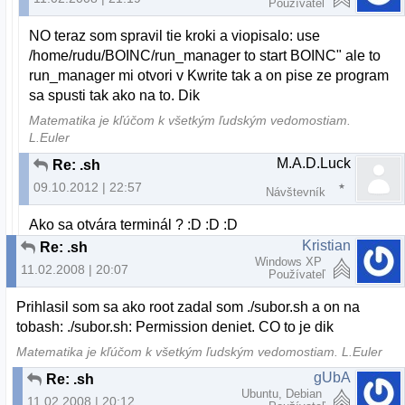
Používateľ
NO teraz som spravil tie kroki a viopisalo: use
/home/rudu/BOINC/run_manager to start BOINC" ale to
run_manager mi otvori v Kwrite tak a on pise ze program
sa spusti tak ako na to. Dik
Matematika je kľúčom k všetkým ľudským vedomostiam.
L.Euler
M.A.D.Luck
Re: .sh
09.10.2012 | 22:57
Návštevník
Ako sa otvára terminál ? :D :D :D
Kristian
Re: .sh
Windows XP
11.02.2008 | 20:07
Používateľ
Prihlasil som sa ako root zadal som ./subor.sh a on na
tobash: ./subor.sh: Permission deniet. CO to je dik
Matematika je kľúčom k všetkým ľudským vedomostiam. L.Euler
gUbA
Re: .sh
Ubuntu, Debian
11.02.2008 | 20:12