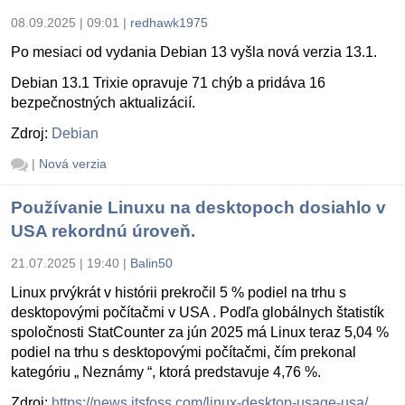
08.09.2025 | 09:01
|
redhawk1975
Po mesiaci od vydania Debian 13 vyšla nová verzia 13.1.
Debian 13.1 Trixie opravuje 71 chýb a pridáva 16
bezpečnostných aktualizácií.
Zdroj:
Debian
|
Nová verzia
Používanie Linuxu na desktopoch dosiahlo v
USA rekordnú úroveň.
21.07.2025 | 19:40
|
Balin50
Linux prvýkrát v histórii prekročil 5 % podiel na trhu s
desktopovými počítačmi v USA . Podľa globálnych štatistík
spoločnosti StatCounter za jún 2025 má Linux teraz 5,04 %
podiel na trhu s desktopovými počítačmi, čím prekonal
kategóriu „ Neznámy “, ktorá predstavuje 4,76 %.
Zdroj:
https://news.itsfoss.com/linux-desktop-usage-usa/