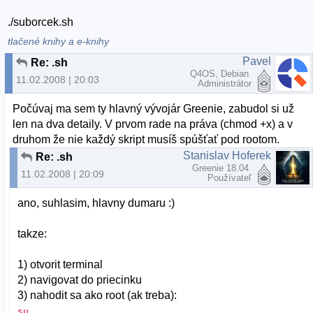
./suborcek.sh
tlačené knihy a e-knihy
Pavel
Re: .sh
Q4OS, Debian
11.02.2008 | 20:03
Administrátor
Počúvaj ma sem ty hlavný vývojár Greenie, zabudol si už
len na dva detaily. V prvom rade na práva (chmod +x) a v
druhom že nie každý skript musíš spúšťať pod rootom.
Stanislav Hoferek
Re: .sh
Greenie 18.04
11.02.2008 | 20:09
Používateľ
ano, suhlasim, hlavny dumaru :)
takze:
1) otvorit terminal
2) navigovat do priecinku
3) nahodit sa ako root (ak treba):
su