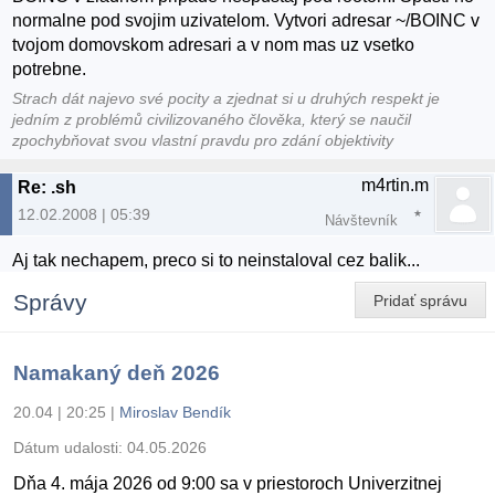
normalne pod svojim uzivatelom. Vytvori adresar ~/BOINC v
tvojom domovskom adresari a v nom mas uz vsetko
potrebne.
Strach dát najevo své pocity a zjednat si u druhých respekt je
jedním z problémů civilizovaného člověka, který se naučil
zpochybňovat svou vlastní pravdu pro zdání objektivity
m4rtin.m
Re: .sh
12.02.2008 | 05:39
Návštevník
Aj tak nechapem, preco si to neinstaloval cez balik...
Správy
Pridať správu
Namakaný deň 2026
20.04 | 20:25
|
Miroslav Bendík
Dátum udalosti:
04.05.2026
Dňa 4. mája 2026 od 9:00 sa v priestoroch Univerzitnej