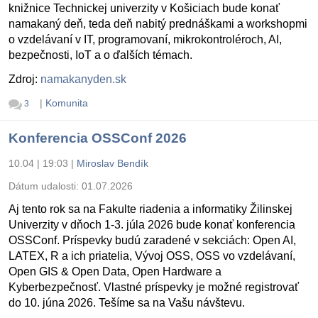
knižnice Technickej univerzity v Košiciach bude konať
namakaný deň, teda deň nabitý prednáškami a workshopmi
o vzdelávaní v IT, programovaní, mikrokontroléroch, AI,
bezpečnosti, IoT a o ďalších témach.
Zdroj:
namakanyden.sk
|
Komunita
3
Konferencia OSSConf 2026
10.04 | 19:03
|
Miroslav Bendík
Dátum udalosti:
01.07.2026
Aj tento rok sa na Fakulte riadenia a informatiky Žilinskej
Univerzity v dňoch 1-3. júla 2026 bude konať konferencia
OSSConf. Príspevky budú zaradené v sekciách: Open AI,
LATEX, R a ich priatelia, Vývoj OSS, OSS vo vzdelávaní,
Open GIS & Open Data, Open Hardware a
Kyberbezpečnosť. Vlastné príspevky je možné registrovať
do 10. júna 2026. Tešíme sa na Vašu návštevu.