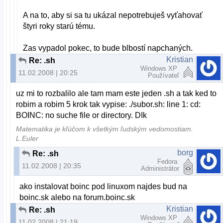
A na to, aby si sa tu ukázal nepotrebuješ vyťahovať
štyri roky starú tému.
Zas vypadol pokec, to bude blbostí napchaných.
Kristian
Re: .sh
Windows XP
11.02.2008 | 20:25
Používateľ
uz mi to rozbalilo ale tam mam este jeden .sh a tak ked to
robim a robim 5 krok tak vypise: ./subor.sh: line 1: cd:
BOINC: no suche file or directory. DIk
Matematika je kľúčom k všetkým ľudským vedomostiam.
L.Euler
borg
Re: .sh
Fedora
11.02.2008 | 20:35
Administrátor
ako instalovat boinc pod linuxom najdes bud na
boinc.sk alebo na forum.boinc.sk
Kristian
Re: .sh
Windows XP
11.02.2008 | 21:19