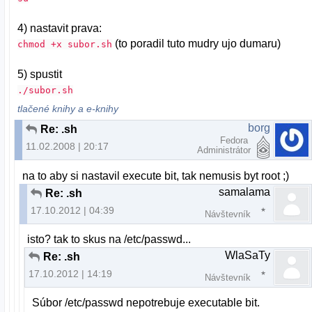
4) nastavit prava:
(to poradil tuto mudry ujo dumaru)
chmod +x subor.sh
5) spustit
./subor.sh
tlačené knihy a e-knihy
borg
Re: .sh
Fedora
11.02.2008 | 20:17
Administrátor
na to aby si nastavil execute bit, tak nemusis byt root ;)
samalama
Re: .sh
17.10.2012 | 04:39
Návštevník
isto? tak to skus na /etc/passwd...
WlaSaTy
Re: .sh
17.10.2012 | 14:19
Návštevník
Súbor /etc/passwd nepotrebuje executable bit.