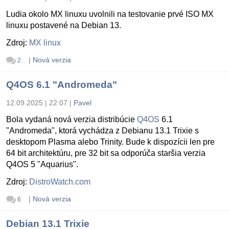
Ludia okolo MX linuxu uvolnili na testovanie prvé ISO MX
linuxu postavené na Debian 13.
Zdroj:
MX linux
|
Nová verzia
2
Q4OS 6.1 "Andromeda"
12.09.2025 | 22:07
|
Pavel
Bola vydaná nová verzia distribúcie
Q4OS
6.1
"Andromeda", ktorá vychádza z Debianu 13.1 Trixie s
desktopom Plasma alebo Trinity. Bude k dispozícii len pre
64 bit architektúru, pre 32 bit sa odporúča staršia verzia
Q4OS 5 "Aquarius".
Zdroj:
DistroWatch.com
|
Nová verzia
6
Debian 13.1 Trixie