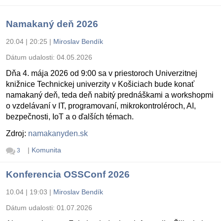
Namakaný deň 2026
20.04 | 20:25
|
Miroslav Bendík
Dátum udalosti:
04.05.2026
Dňa 4. mája 2026 od 9:00 sa v priestoroch Univerzitnej
knižnice Technickej univerzity v Košiciach bude konať
namakaný deň, teda deň nabitý prednáškami a workshopmi
o vzdelávaní v IT, programovaní, mikrokontroléroch, AI,
bezpečnosti, IoT a o ďalších témach.
Zdroj:
namakanyden.sk
|
Komunita
3
Konferencia OSSConf 2026
10.04 | 19:03
|
Miroslav Bendík
Dátum udalosti:
01.07.2026