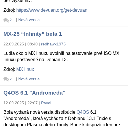
bez SystemD.
Zdroj:
https://www.devuan.org/get-devuan
|
Nová verzia
2
MX-25 “Infinity” beta 1
22.09.2025 | 08:40
|
redhawk1975
Ludia okolo MX linuxu uvolnili na testovanie prvé ISO MX
linuxu postavené na Debian 13.
Zdroj:
MX linux
|
Nová verzia
2
Q4OS 6.1 "Andromeda"
12.09.2025 | 22:07
|
Pavel
Bola vydaná nová verzia distribúcie
Q4OS
6.1
"Andromeda", ktorá vychádza z Debianu 13.1 Trixie s
desktopom Plasma alebo Trinity. Bude k dispozícii len pre