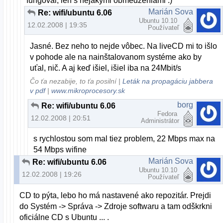
fungoval, len s nejakymi obmedzeniami :)
Marián Sova
Re: wifi/ubuntu 6.06
Ubuntu 10.10
12.02.2008 | 19:35
Používateľ
Jasné. Bez neho to nejde vôbec. Na liveCD mi to išlo
v pohode ale na nainštalovanom systéme ako by
uťal, nič. A aj keď išiel, išiel iba na 24Mbit/s
Čo ťa nezabije, to ťa posilní |
Leták na propagáciu jabbera
v pdf
|
www.mikroprocesory.sk
borg
Re: wifi/ubuntu 6.06
Fedora
12.02.2008 | 20:51
Administrátor
s rychlostou som mal tiez problem, 22 Mbps max na
54 Mbps wifine
Marián Sova
Re: wifi/ubuntu 6.06
Ubuntu 10.10
12.02.2008 | 19:26
Používateľ
CD to pýta, lebo ho má nastavené ako repozitár. Prejdi
do Systém -> Správa -> Zdroje softwaru a tam odškrkni
oficiálne CD s Ubuntu ... .