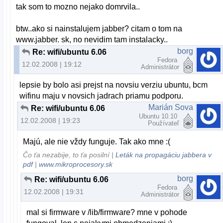
tak som to mozno nejako domrvila..
btw..ako si nainstalujem jabber? citam o tom na
www.jabber. sk, no nevidim tam instalacky..
borg
Re: wifi/ubuntu 6.06
Fedora
12.02.2008 | 19:12
Administrátor
lepsie by bolo asi prejst na novsiu verziu ubuntu, bcm
wifinu maju v novsich jadrach priamu podporu.
Marián Sova
Re: wifi/ubuntu 6.06
Ubuntu 10.10
12.02.2008 | 19:23
Používateľ
Majú, ale nie vždy funguje. Tak ako mne :(
Čo ťa nezabije, to ťa posilní |
Leták na propagáciu jabbera v
pdf
|
www.mikroprocesory.sk
borg
Re: wifi/ubuntu 6.06
Fedora
12.02.2008 | 19:31
Administrátor
mal si firmware v /lib/firmware? mne v pohode