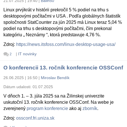
21.07.2025 | 19:40
|
Balin50
Linux prvýkrát v histórii prekročil 5 % podiel na trhu s
desktopovými počítačmi v USA . Podľa globálnych štatistík
spoločnosti StatCounter za jún 2025 má Linux teraz 5,04 %
podiel na trhu s desktopovými počítačmi, čím prekonal
kategóriu „ Neznámy “, ktorá predstavuje 4,76 %.
Zdroj:
https://news.itsfoss.com/linux-desktop-usage-usa/
|
IT novinky
2
O konferencii 13. ročník konferencie OSSConf
26.06.2025 | 16:50
|
Miroslav Bendík
Dátum udalosti:
01.07.2025
V dňoch 1. – 3. júla 2025 sa na Žilinskej univerzite
uskutoční 13. ročník konferencie OSSConf. Na webe je
zverejnený
program konferencie
ako aj
zborník
.
Zdroj:
ossconf.fri.uniza.sk