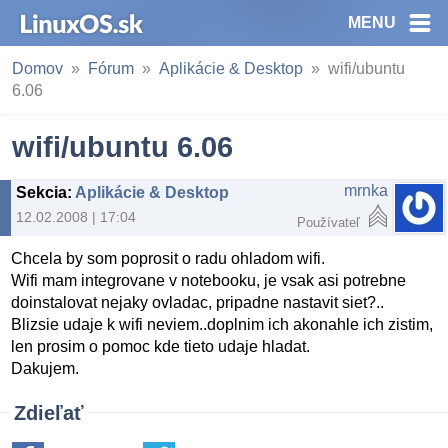
MENU
Domov
Fórum
Aplikácie & Desktop
wifi/ubuntu
6.06
wifi/ubuntu 6.06
mrnka
Sekcia
:
Aplikácie & Desktop
12.02.2008 | 17:04
Používateľ
Chcela by som poprosit o radu ohladom wifi.
Wifi mam integrovane v notebooku, je vsak asi potrebne
doinstalovat nejaky ovladac, pripadne nastavit siet?..
Blizsie udaje k wifi neviem..doplnim ich akonahle ich zistim,
len prosim o pomoc kde tieto udaje hladat.
Dakujem.
Zdieľať