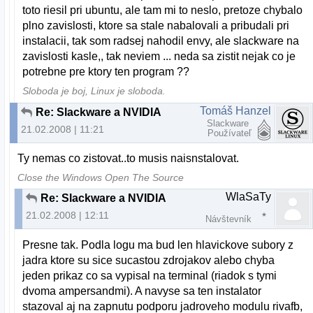
toto riesil pri ubuntu, ale tam mi to neslo, pretoze chybalo
plno zavislosti, ktore sa stale nabalovali a pribudali pri
instalacii, tak som radsej nahodil envy, ale slackware na
zavislosti kasle,, tak neviem ... neda sa zistit nejak co je
potrebne pre ktory ten program ??
Sloboda je boj, Linux je sloboda.
Tomáš Hanzel
Re: Slackware a NVIDIA
Slackware
21.02.2008 | 11:21
Používateľ
Ty nemas co zistovat..to musis naisnstalovat.
Close the Windows Open The Source
WlaSaTy
Re: Slackware a NVIDIA
21.02.2008 | 12:11
Návštevník
Presne tak. Podla logu ma bud len hlavickove subory z
jadra ktore su sice sucastou zdrojakov alebo chyba
jeden prikaz co sa vypisal na terminal (riadok s tymi
dvoma ampersandmi). A navyse sa ten instalator
stazoval aj na zapnutu podporu jadroveho modulu rivafb,