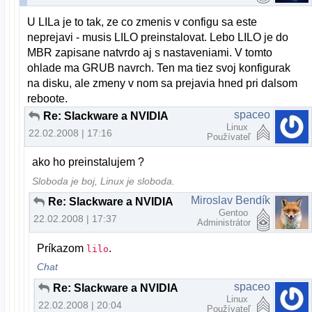
U LILa je to tak, ze co zmenis v configu sa este
neprejavi - musis LILO preinstalovat. Lebo LILO je do
MBR zapisane natvrdo aj s nastaveniami. V tomto
ohlade ma GRUB navrch. Ten ma tiez svoj konfigurak
na disku, ale zmeny v nom sa prejavia hned pri dalsom
reboote.
spaceo
Re: Slackware a NVIDIA
Linux
22.02.2008 | 17:16
Používateľ
ako ho preinstalujem ?
Sloboda je boj, Linux je sloboda.
Miroslav Bendík
Re: Slackware a NVIDIA
Gentoo
22.02.2008 | 17:37
Administrátor
Príkazom
.
lilo
Chat
spaceo
Re: Slackware a NVIDIA
Linux
22.02.2008 | 20:04
Používateľ