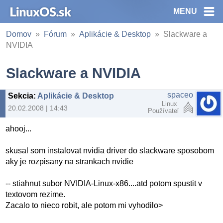
MENU
Domov
Fórum
Aplikácie & Desktop
Slackware a
NVIDIA
Slackware a NVIDIA
spaceo
Sekcia
:
Aplikácie & Desktop
Linux
20.02.2008 | 14:43
Používateľ
ahooj...
skusal som instalovat nvidia driver do slackware sposobom
aky je rozpisany na strankach nvidie
-- stiahnut subor NVIDIA-Linux-x86....atd potom spustit v
textovom rezime.
Zacalo to nieco robit, ale potom mi vyhodilo>