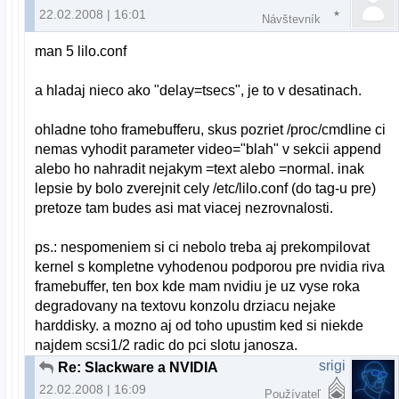
22.02.2008 | 16:01
Návštevník
man 5 lilo.conf
a hladaj nieco ako "delay=tsecs", je to v desatinach.
ohladne toho framebufferu, skus pozriet /proc/cmdline ci
nemas vyhodit parameter video="blah" v sekcii append
alebo ho nahradit nejakym =text alebo =normal. inak
lepsie by bolo zverejnit cely /etc/lilo.conf (do tag-u pre)
pretoze tam budes asi mat viacej nezrovnalosti.
ps.: nespomeniem si ci nebolo treba aj prekompilovat
kernel s kompletne vyhodenou podporou pre nvidia riva
framebuffer, ten box kde mam nvidiu je uz vyse roka
degradovany na textovu konzolu drziacu nejake
harddisky. a mozno aj od toho upustim ked si niekde
najdem scsi1/2 radic do pci slotu janosza.
srigi
Re: Slackware a NVIDIA
22.02.2008 | 16:09
Používateľ