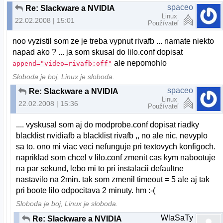
spaceo
Re: Slackware a NVIDIA
Linux
22.02.2008 | 15:01
Používateľ
noo vyzistil som ze je treba vypnut rivafb ... namate niekto
napad ako ? ... ja som skusal do lilo.conf dopisat
ale nepomohlo
append="video=rivafb:off"
Sloboda je boj, Linux je sloboda.
spaceo
Re: Slackware a NVIDIA
Linux
22.02.2008 | 15:36
Používateľ
.... vyskusal som aj do modprobe.conf dopisat riadky
blacklist nvidiafb a blacklist rivafb ,, no ale nic, nevyplo
sa to. ono mi viac veci nefunguje pri textovych konfigoch.
napriklad som chcel v lilo.conf zmenit cas kym nabootuje
na par sekund, lebo mi to pri instalacii defaultne
nastavilo na 2min. tak som zmenil timeout = 5 ale aj tak
pri boote lilo odpocitava 2 minuty. hm :-(
Sloboda je boj, Linux je sloboda.
WlaSaTy
Re: Slackware a NVIDIA