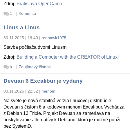
Zdroj:
Bratislava OpenCamp
|
Komunita
1
Linus a Linus
30.11.2025 | 19:40
|
redhawk1975
Stavba počítača dvomi Linusmi
Zdroj:
Building a Computer with the CREATOR of Linux!
|
Zaujímavý článok
8
Devuan 6 Excalibur je vydaný
03.11.2025 | 22:52
|
menom
Na svete je nová stabilná verzia linuxovej distribúcie
Devuan s číslom 6 a kódovým menom Excalibur. Vychádza
z Debian 13 Trixie. Projekt Devuan sa zameriava na
poskytovanie alternatívy k Debianu, ktorú je možné použiť
bez SystemD.