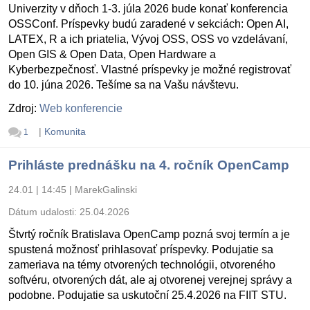
Univerzity v dňoch 1-3. júla 2026 bude konať konferencia
OSSConf. Príspevky budú zaradené v sekciách: Open AI,
LATEX, R a ich priatelia, Vývoj OSS, OSS vo vzdelávaní,
Open GIS & Open Data, Open Hardware a
Kyberbezpečnosť. Vlastné príspevky je možné registrovať
do 10. júna 2026. Tešíme sa na Vašu návštevu.
Zdroj:
Web konferencie
|
Komunita
1
Prihláste prednášku na 4. ročník OpenCamp
24.01 | 14:45
|
MarekGalinski
Dátum udalosti:
25.04.2026
Štvrtý ročník Bratislava OpenCamp pozná svoj termín a je
spustená možnosť prihlasovať príspevky. Podujatie sa
zameriava na témy otvorených technológii, otvoreného
softvéru, otvorených dát, ale aj otvorenej verejnej správy a
podobne. Podujatie sa uskutoční 25.4.2026 na FIIT STU.