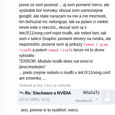
jasne ze som pozeral ... aj som pomenil nieco, ale
vysledok bol rovnaky. skusal som samozrejme
googlit, ale stale narazam na ine a ine moznosti,
len bohuzial nic nefunguje, tak sa pytam ci niekto
nevie este o niecom,, skusal som aj v
/etc/X11/xorg.conf najst rivafb, ale nebol tam, tak
som v sekcii Graphic pomenil drivery na nvidia, ale
nepomohlo. pozeral som aj prikazy
lsmod | grep
a potom
lenze mi to divne
rivafb
rmmod rivafb
vyhodilo
"ERROR: Module rivafb does not exist in
/proc/modules"
... preto zrejme nebolo o rivafb v /etc/X11/xorg.conf
ani zmienka ....
Sloboda je boj, Linux je sloboda.
WlaSaTy
Re: Slackware a NVIDIA
23.02.2008 | 13:11
Návštevník
ano, presne si to vystihol: nieco.