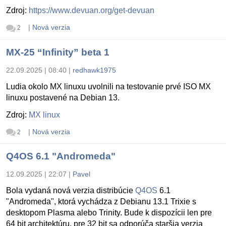
Zdroj:
https://www.devuan.org/get-devuan
|
Nová verzia
2
MX-25 “Infinity” beta 1
22.09.2025 | 08:40
|
redhawk1975
Ludia okolo MX linuxu uvolnili na testovanie prvé ISO MX
linuxu postavené na Debian 13.
Zdroj:
MX linux
|
Nová verzia
2
Q4OS 6.1 "Andromeda"
12.09.2025 | 22:07
|
Pavel
Bola vydaná nová verzia distribúcie
Q4OS
6.1
"Andromeda", ktorá vychádza z Debianu 13.1 Trixie s
desktopom Plasma alebo Trinity. Bude k dispozícii len pre
64 bit architektúru, pre 32 bit sa odporúča staršia verzia