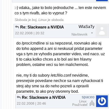
:-) vdaka,, jake to bolo jednoduche ... len este neviem
co s tym rivafb, ako to vypnut ?
Sloboda je boj, Linux je sloboda.
WlaSaTy
Re: Slackware a NVIDIA
22.02.2008 | 20:32
Návštevník
do /proc/cmdline si sa nepozeral, roovnako ako aj
do toho append a ani si neskusal pridat parameter
vga s tym ze vyhodis parameter video, ved naco. uz
ti to caka kolko chces a to bol asi ten hlavny
problem, ostatne veci su len malichernost.
nie, my ti do subory /etc/lilo.conf nevidime,
presnejsie povedane nechce sa nam vyhackovat ti
stroj aby sme sa do neho pozreli a opravili
parametre, to ako prvy otvoreny bod.
spaceo
Re: Slackware a NVIDIA
Linux
22.02.2008 | 20:46
Používateľ