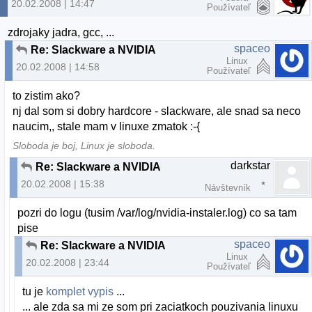
20.02.2008 | 14:47
Používateľ
zdrojaky jadra, gcc, ...
spaceo
Re: Slackware a NVIDIA
Linux
20.02.2008 | 14:58
Používateľ
to zistim ako?
nj dal som si dobry hardcore - slackware, ale snad sa neco
naucim,, stale mam v linuxe zmatok :-{
Sloboda je boj, Linux je sloboda.
darkstar
Re: Slackware a NVIDIA
20.02.2008 | 15:38
Návštevník
pozri do logu (tusim /var/log/nvidia-instaler.log) co sa tam
pise
spaceo
Re: Slackware a NVIDIA
Linux
20.02.2008 | 23:44
Používateľ
tu je
komplet vypis
...
... ale zda sa mi ze som pri zaciatkoch pouzivania linuxu