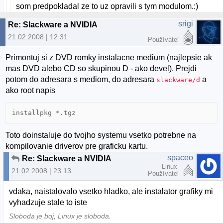
som predpokladal ze to uz opravili s tym modulom.:)
srigi
Re: Slackware a NVIDIA
21.02.2008 | 12:31
Používateľ
Primontuj si z DVD romky instalacne medium (najlepsie ak
mas DVD alebo CD so skupinou D - ako devel). Prejdi
potom do adresara s mediom, do adresara
a
slackware/d
ako root napis
Toto doinstaluje do tvojho systemu vsetko potrebne na
kompilovanie driverov pre graficku kartu.
spaceo
Re: Slackware a NVIDIA
Linux
21.02.2008 | 23:13
Používateľ
vdaka, naistalovalo vsetko hladko, ale instalator grafiky mi
vyhadzuje stale to iste
Sloboda je boj, Linux je sloboda.