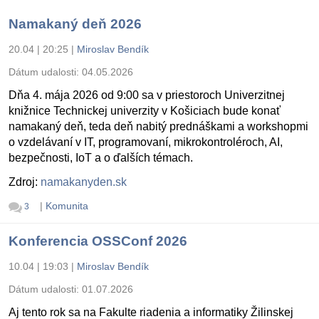
Namakaný deň 2026
20.04 | 20:25
|
Miroslav Bendík
Dátum udalosti:
04.05.2026
Dňa 4. mája 2026 od 9:00 sa v priestoroch Univerzitnej
knižnice Technickej univerzity v Košiciach bude konať
namakaný deň, teda deň nabitý prednáškami a workshopmi
o vzdelávaní v IT, programovaní, mikrokontroléroch, AI,
bezpečnosti, IoT a o ďalších témach.
Zdroj:
namakanyden.sk
|
Komunita
3
Konferencia OSSConf 2026
10.04 | 19:03
|
Miroslav Bendík
Dátum udalosti:
01.07.2026
Aj tento rok sa na Fakulte riadenia a informatiky Žilinskej