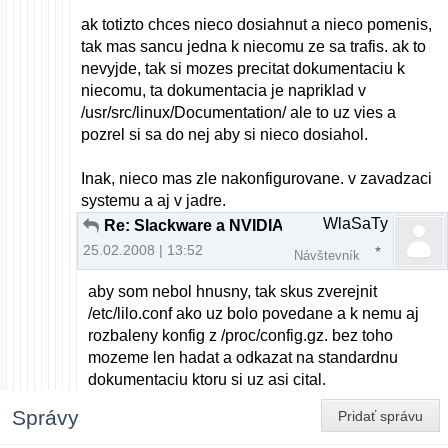
ak totizto chces nieco dosiahnut a nieco pomenis,
tak mas sancu jedna k niecomu ze sa trafis. ak to
nevyjde, tak si mozes precitat dokumentaciu k
niecomu, ta dokumentacia je napriklad v
/usr/src/linux/Documentation/ ale to uz vies a
pozrel si sa do nej aby si nieco dosiahol.
Inak, nieco mas zle nakonfigurovane. v zavadzaci
systemu a aj v jadre.
WlaSaTy
Re: Slackware a NVIDIA
25.02.2008 | 13:52
Návštevník
aby som nebol hnusny, tak skus zverejnit
/etc/lilo.conf ako uz bolo povedane a k nemu aj
rozbaleny konfig z /proc/config.gz. bez toho
mozeme len hadat a odkazat na standardnu
dokumentaciu ktoru si uz asi cital.
Správy
Pridať správu