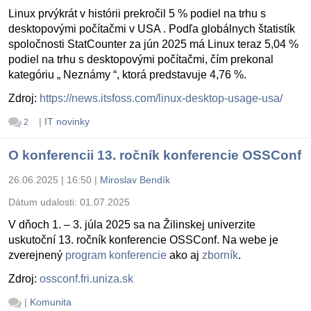
Linux prvýkrát v histórii prekročil 5 % podiel na trhu s
desktopovými počítačmi v USA . Podľa globálnych štatistík
spoločnosti StatCounter za jún 2025 má Linux teraz 5,04 %
podiel na trhu s desktopovými počítačmi, čím prekonal
kategóriu „ Neznámy “, ktorá predstavuje 4,76 %.
Zdroj:
https://news.itsfoss.com/linux-desktop-usage-usa/
|
IT novinky
2
O konferencii 13. ročník konferencie OSSConf
26.06.2025 | 16:50
|
Miroslav Bendík
Dátum udalosti:
01.07.2025
V dňoch 1. – 3. júla 2025 sa na Žilinskej univerzite
uskutoční 13. ročník konferencie OSSConf. Na webe je
zverejnený
program konferencie
ako aj
zborník
.
Zdroj:
ossconf.fri.uniza.sk
|
Komunita