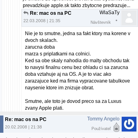
prevadzkuje apple.sk takto zbytocne predrazuje...
WlaSaTy
Re: mac os na PC
22.03.2008 | 21:35
Návštevník
Nie je to smutne, jedna sa fakt ktory ma korene v
dvoch skalach.
zarucna doba
marza s priplatkami na colnici.
Ked sa obe skaly nahodia do malty obchodu tak
to navysi finalnu cenu bez ohladu ci sa zarucna
doba vztahuje aj na OS. A je to viac ako
zarazajuce ked ma firma vypracovane tabulkove
naysenie ktore im znizuje obrat.
Smutne, ale toto je dovod preco sa za Luxus
zvany Apple plati.
Tommy Angelo
Re: mac os na PC
20.02.2008 | 21:38
Používateľ