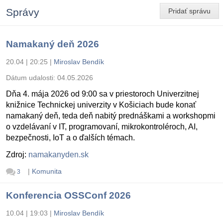
Správy
Pridať správu
Namakaný deň 2026
20.04 | 20:25
|
Miroslav Bendík
Dátum udalosti:
04.05.2026
Dňa 4. mája 2026 od 9:00 sa v priestoroch Univerzitnej
knižnice Technickej univerzity v Košiciach bude konať
namakaný deň, teda deň nabitý prednáškami a workshopmi
o vzdelávaní v IT, programovaní, mikrokontroléroch, AI,
bezpečnosti, IoT a o ďalších témach.
Zdroj:
namakanyden.sk
|
Komunita
3
Konferencia OSSConf 2026
10.04 | 19:03
|
Miroslav Bendík