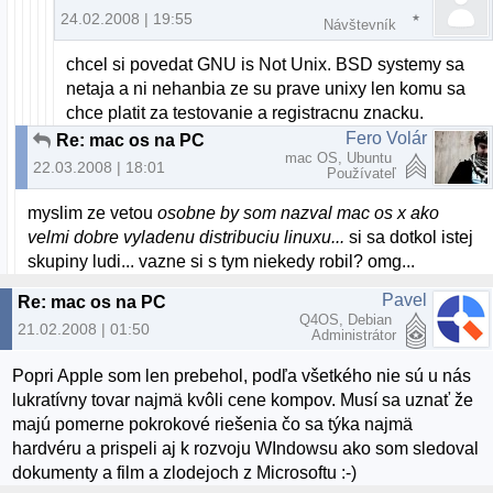
24.02.2008 | 19:55
Návštevník
chcel si povedat GNU is Not Unix. BSD systemy sa
netaja a ni nehanbia ze su prave unixy len komu sa
chce platit za testovanie a registracnu znacku.
Fero Volár
Re: mac os na PC
mac OS, Ubuntu
22.03.2008 | 18:01
Používateľ
myslim ze vetou
osobne by som nazval mac os x ako
velmi dobre vyladenu distribuciu linuxu...
si sa dotkol istej
skupiny ludi... vazne si s tym niekedy robil? omg...
Pavel
Re: mac os na PC
Q4OS, Debian
21.02.2008 | 01:50
Administrátor
Popri Apple som len prebehol, podľa všetkého nie sú u nás
lukratívny tovar najmä kvôli cene kompov. Musí sa uznať že
majú pomerne pokrokové riešenia čo sa týka najmä
hardvéru a prispeli aj k rozvoju WIndowsu ako som sledoval
dokumenty a film a zlodejoch z Microsoftu :-)