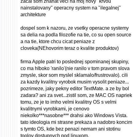
zacal som zhanat veci na moj novy "krvou
nainstalovany" operacny system na "ilegalnej"
architekture
dospel som k nazoru, ze vsetky operacne systemy
sa delia na podla filozofie na tie, co su open source
a na tie, ktore chcu cicat peniaze z
cloveka(NEhovorim teraz o kvalite produktov)
firma Apple patri to poslednej spominanej skupiny,
co ma hlboko 'ranilo'(nie ranilo v tom pravom slova
zmysle, skor som myslel sklamalo/frustrovalo). cili
za kazdy kvalitny vyrobok musim vysolit peniaze...
pozrimeze, jaky pekny editor TextMate. a ze by bol
zadara? ani za svet...zistil som, ze MAC OS napriek
tomu, ze je to imho velmi kvalitny OS s velmi
kvalitnymi vyrobkami, je cenovo
niekolko***nasobne*** drahsi ako Windows Vista.
tato ideologia mi strasne prekaza a nadobro koncim
s tymto OS, kde bez penazi nemam ani stotinu
toolov dostupnych pod linuxom.