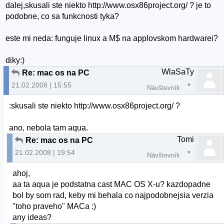
dalej,skusali ste niekto http://www.osx86project.org/ ? je to
podobne, co sa funkcnosti tyka?
este mi neda: funguje linux a M$ na applovskom hardwarei?
diky:)
WlaSaTy
Re: mac os na PC
21.02.2008 | 15:55
Návštevník
:skusali ste niekto http://www.osx86project.org/ ?
ano, nebola tam aqua.
Tomi
Re: mac os na PC
21.02.2008 | 19:54
Návštevník
ahoj,
aa ta aqua je podstatna cast MAC OS X-u? kazdopadne
bol by som rad, keby mi behala co najpodobnejsia verzia
"toho praveho" MACa :)
any ideas?