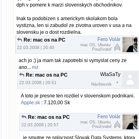
dph v pomere k marzi slovenskych obchodnikov.
Inak ta podobizen s americkym skolakom bola
vystizna, len si zabudol ze zivotna uroven v usa a na
slovensku je o dost rozdielna.
Fero Volár
Re: mac os na PC
mac OS, Ubuntu
22.03.2008 | 20:40
Používateľ
ach jo ;) ja mam tak zapotrebi si vymyslat ceny ze
ano...
mz
WlaSaTy
Re: mac os na PC
22.03.2008 | 20:51
Návštevník
A toto je presne ten rozdiel v slovenskom podnikani.
Apple.sk
: 7.120,00 Sk
Fero Volár
Re: mac os na PC
mac OS, Ubuntu
22.03.2008 | 20:57
Používateľ
je smutne ze splocnost Slovak Data Systems, ktora