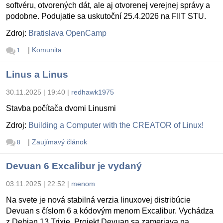
softvéru, otvorených dát, ale aj otvorenej verejnej správy a
podobne. Podujatie sa uskutoční 25.4.2026 na FIIT STU.
Zdroj:
Bratislava OpenCamp
|
Komunita
1
Linus a Linus
30.11.2025 | 19:40
|
redhawk1975
Stavba počítača dvomi Linusmi
Zdroj:
Building a Computer with the CREATOR of Linux!
|
Zaujímavý článok
8
Devuan 6 Excalibur je vydaný
03.11.2025 | 22:52
|
menom
Na svete je nová stabilná verzia linuxovej distribúcie
Devuan s číslom 6 a kódovým menom Excalibur. Vychádza
z Debian 13 Trixie. Projekt Devuan sa zameriava na