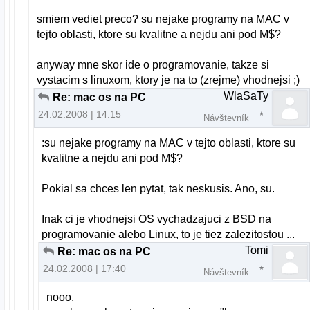
smiem vediet preco? su nejake programy na MAC v
tejto oblasti, ktore su kvalitne a nejdu ani pod M$?
anyway mne skor ide o programovanie, takze si
vystacim s linuxom, ktory je na to (zrejme) vhodnejsi ;)
WlaSaTy
Re: mac os na PC
24.02.2008 | 14:15
Návštevník
:su nejake programy na MAC v tejto oblasti, ktore su
kvalitne a nejdu ani pod M$?
Pokial sa chces len pytat, tak neskusis. Ano, su.
Inak ci je vhodnejsi OS vychadzajuci z BSD na
programovanie alebo Linux, to je tiez zalezitostou ...
Tomi
Re: mac os na PC
24.02.2008 | 17:40
Návštevník
nooo,