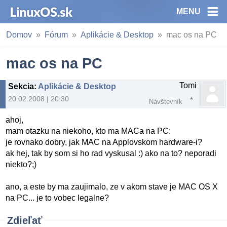
MENU
Domov
Fórum
Aplikácie & Desktop
mac os na PC
mac os na PC
Tomi
Sekcia
:
Aplikácie & Desktop
20.02.2008 | 20:30
Návštevník
ahoj,
mam otazku na niekoho, kto ma MACa na PC:
je rovnako dobry, jak MAC na Applovskom hardware-i?
ak hej, tak by som si ho rad vyskusal :) ako na to? neporadi
niekto?;)
ano, a este by ma zaujimalo, ze v akom stave je MAC OS X
na PC... je to vobec legalne?
Zdieľať