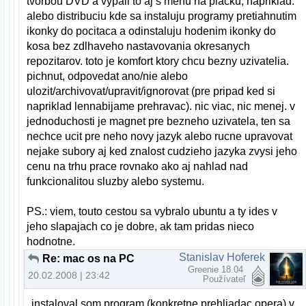
tvorbou DVD a vypali to aj s menu na placku, napriklad.
alebo distribuciu kde sa instaluju programy pretiahnutim
ikonky do pocitaca a odinstaluju hodenim ikonky do
kosa bez zdlhaveho nastavovania okresanych
repozitarov. toto je komfort ktory chcu bezny uzivatelia.
pichnut, odpovedat ano/nie alebo
ulozit/archivovat/upravit/ignorovat (pre pripad ked si
napriklad lennabijame prehravac). nic viac, nic menej. v
jednoduchosti je magnet pre bezneho uzivatela, ten sa
nechce ucit pre neho novy jazyk alebo rucne upravovat
nejake subory aj ked znalost cudzieho jazyka zvysi jeho
cenu na trhu prace rovnako ako aj nahlad nad
funkcionalitou sluzby alebo systemu.
PS.: viem, touto cestou sa vybralo ubuntu a ty ides v
jeho slapajach co je dobre, ak tam pridas nieco
hodnotne.
Stanislav Hoferek
Re: mac os na PC
Greenie 18.04
20.02.2008 | 23:42
Používateľ
instaloval som program (konkretne prehliadac opera) v