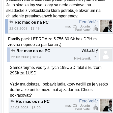
Je to skratka iny svet ktory sa neda otestovat na
skladacke z velkoskladu ktora potrebuje akvarium na
chladenie pretaktovanych komponentov.
Fero Volár
Re: mac os na PC
mac OS, Ubuntu
22.03.2008 | 17:49
Používateľ
Family pack LEPRDA za 5.756,30 Sk bez DPH mi
zrovna nepride za par korun ;)
WlaSaTy
Re: mac os na PC
22.03.2008 | 18:04
Návštevník
Samozrerjme, ved ty si tych 199USD ratal s kurzom
29Sk za 1USD.
Vzdy ma dokazali pobavit ludia ktory tvrdili ze je vsetko
drahe a ze oni to mozu mat aj zadarmo. Chces
pokracovat?
Fero Volár
Re: mac os na PC
mac OS, Ubuntu
22.03.2008 | 18:20
Používateľ