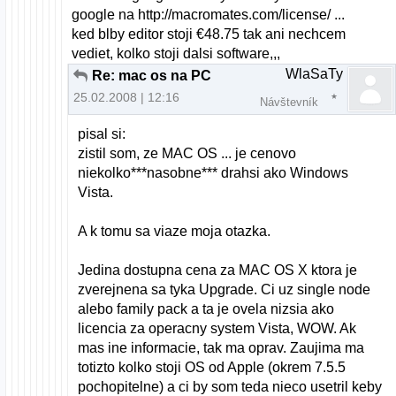
google na http://macromates.com/license/ ...
ked blby editor stoji €48.75 tak ani nechcem
vediet, kolko stoji dalsi software,,,
WlaSaTy
Re: mac os na PC
25.02.2008 | 12:16
Návštevník
pisal si:
zistil som, ze MAC OS ... je cenovo
niekolko***nasobne*** drahsi ako Windows
Vista.
A k tomu sa viaze moja otazka.
Jedina dostupna cena za MAC OS X ktora je
zverejnena sa tyka Upgrade. Ci uz single node
alebo family pack a ta je ovela nizsia ako
licencia za operacny system Vista, WOW. Ak
mas ine informacie, tak ma oprav. Zaujima ma
totizto kolko stoji OS od Apple (okrem 7.5.5
pochopitelne) a ci by som teda nieco usetril keby