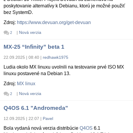
poskytovanie alternatívy k Debianu, ktorú je možné použiť
bez SystemD.
Zdroj:
https://www.devuan.org/get-devuan
|
Nová verzia
2
MX-25 “Infinity” beta 1
22.09.2025 | 08:40
|
redhawk1975
Ludia okolo MX linuxu uvolnili na testovanie prvé ISO MX
linuxu postavené na Debian 13.
Zdroj:
MX linux
|
Nová verzia
2
Q4OS 6.1 "Andromeda"
12.09.2025 | 22:07
|
Pavel
Bola vydaná nová verzia distribúcie
Q4OS
6.1