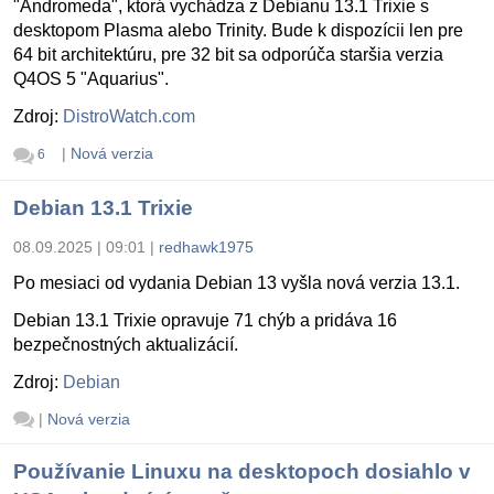
"Andromeda", ktorá vychádza z Debianu 13.1 Trixie s
desktopom Plasma alebo Trinity. Bude k dispozícii len pre
64 bit architektúru, pre 32 bit sa odporúča staršia verzia
Q4OS 5 "Aquarius".
Zdroj:
DistroWatch.com
|
Nová verzia
6
Debian 13.1 Trixie
08.09.2025 | 09:01
|
redhawk1975
Po mesiaci od vydania Debian 13 vyšla nová verzia 13.1.
Debian 13.1 Trixie opravuje 71 chýb a pridáva 16
bezpečnostných aktualizácií.
Zdroj:
Debian
|
Nová verzia
Používanie Linuxu na desktopoch dosiahlo v