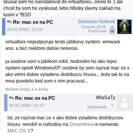
skusal som ho nainstalovat do virtualboxu...neslo to :( ale
chcel by som ho vyskusat, lebo hlboky davny zaklad ma
tusim v *BSD
Stanislav Hoferek
Re: mac os na PC
Greenie 18.04
20.02.2008 | 22:14
Používateľ
virtualbox nepodporuje tento jablkovy system. wmware
ano, a tiez niektore dalsie riesenia.
ja osobne som s jablkom robil. hodnotim ho ako lepsi
system oproti WindowsXP. osobne by som nazval mac os x
ako velmi dobre vyladenu distribuciu linuxu... teda tak to na
mna posobilo ked som s nim pracoval...
tlačené knihy a e-knihy
WlaSaTy
Re: mac os na PC
20.02.2008 | 22:37
Návštevník
lol, ze nazvat
mac os x
ako dobre vyladenu distribuciou
linuxu
. nerobil si nahodou na
Dreamlinux
-e namiesto
MAC OS X
?