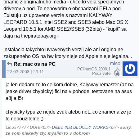
priamo z originalneho media - chce to vela specialnych
driverov a pod. To nehovorim o obchadzani EFI a pod.
Existuju uz upravene verzie s nazvami KALYWAY
LEOPARD 10.5.1 intel SSE2 and SSE3 alebo Mac OS X
Leopard 10.5.1 for AMD SSE2/SSE3 (32bits) - "kupit" sa
daju na thepiratebay.org.
Instalacia takychto uvravenych verzii ale ani originalne
zakupeneho OS na hw ktory nieje od Apple nieje legalna...
miso
Re: mac os na PC
PClinuxOS 2009.1
22.03.2008 | 23:11
Používateľ
ja len dodam ze to celkom dobre, Kalyway remaster (az na
jeake driver chybicky) fici na v pohode, testovane na asus
a8j a f5r
chybicky typu ze nejde zvuk alebo net...co znamena ze je
to nepouzitelne ;)
Linux????? DUH!<br/>
Distro that BLOODY WORKS
<br/>
sorry,
ze som niekedy zly, myslim to v dobrom