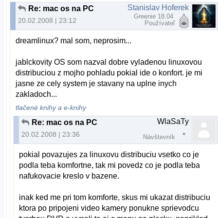
Stanislav Hoferek
Re: mac os na PC
Greenie 18.04
20.02.2008 | 23:12
Používateľ
dreamlinux? mal som, neprosim...
jablckovity OS som nazval dobre vyladenou linuxovou
distribuciou z mojho pohladu pokial ide o konfort. je mi
jasne ze cely system je stavany na uplne inych
zakladoch...
tlačené knihy a e-knihy
WlaSaTy
Re: mac os na PC
20.02.2008 | 23:36
Návštevník
pokial povazujes za linuxovu distribuciu vsetko co je
podla teba komfortne, tak mi povedz co je podla teba
nafukovacie kreslo v bazene.
inak ked me pri tom komforte, skus mi ukazat distribuciu
ktora po pripojeni video kamery ponukne sprievodcu