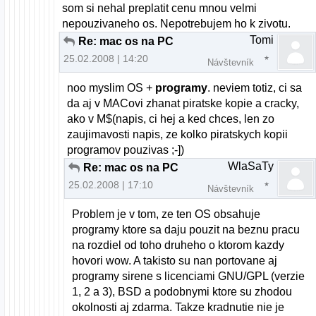
som si nehal preplatit cenu mnou velmi
nepouzivaneho os. Nepotrebujem ho k zivotu.
Tomi
Re: mac os na PC
25.02.2008 | 14:20
Návštevník
noo myslim OS +
programy
. neviem totiz, ci sa
da aj v MACovi zhanat piratske kopie a cracky,
ako v M$(napis, ci hej a ked chces, len zo
zaujimavosti napis, ze kolko piratskych kopii
programov pouzivas ;-])
WlaSaTy
Re: mac os na PC
25.02.2008 | 17:10
Návštevník
Problem je v tom, ze ten OS obsahuje
programy ktore sa daju pouzit na beznu pracu
na rozdiel od toho druheho o ktorom kazdy
hovori wow. A takisto su nan portovane aj
programy sirene s licenciami GNU/GPL (verzie
1, 2 a 3), BSD a podobnymi ktore su zhodou
okolnosti aj zdarma. Takze kradnutie nie je