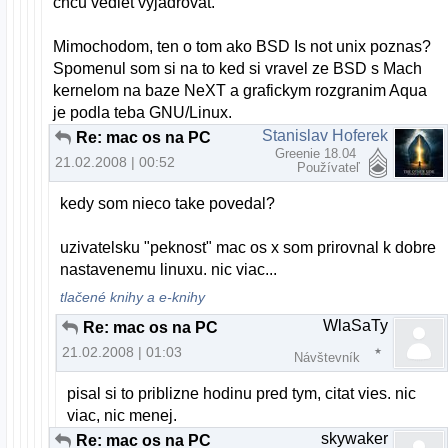
chcu vediet vyjadrovat.
Mimochodom, ten o tom ako BSD Is not unix poznas?
Spomenul som si na to ked si vravel ze BSD s Mach
kernelom na baze NeXT a grafickym rozgranim Aqua
je podla teba GNU/Linux.
Stanislav Hoferek
Re: mac os na PC
Greenie 18.04
21.02.2008 | 00:52
Používateľ
kedy som nieco take povedal?
uzivatelsku "peknost" mac os x som prirovnal k dobre
nastavenemu linuxu. nic viac...
tlačené knihy a e-knihy
WlaSaTy
Re: mac os na PC
21.02.2008 | 01:03
Návštevník
pisal si to priblizne hodinu pred tym, citat vies. nic
viac, nic menej.
skywaker
Re: mac os na PC