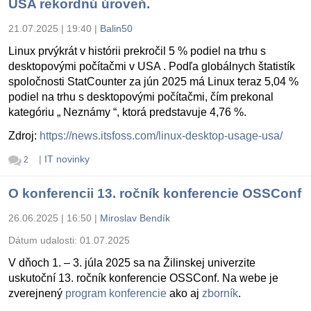
USA rekordnú úroveň.
21.07.2025 | 19:40
|
Balin50
Linux prvýkrát v histórii prekročil 5 % podiel na trhu s
desktopovými počítačmi v USA . Podľa globálnych štatistík
spoločnosti StatCounter za jún 2025 má Linux teraz 5,04 %
podiel na trhu s desktopovými počítačmi, čím prekonal
kategóriu „ Neznámy “, ktorá predstavuje 4,76 %.
Zdroj:
https://news.itsfoss.com/linux-desktop-usage-usa/
|
IT novinky
2
O konferencii 13. ročník konferencie OSSConf
26.06.2025 | 16:50
|
Miroslav Bendík
Dátum udalosti:
01.07.2025
V dňoch 1. – 3. júla 2025 sa na Žilinskej univerzite
uskutoční 13. ročník konferencie OSSConf. Na webe je
zverejnený
program konferencie
ako aj
zborník
.