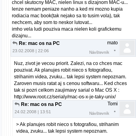
chcel skutocny MAC, nielen linux s dizajnom MAC-u...
lenze nemam peniaze nanho a ked mi mozno kupia
rodiacia mac book(tak nejako sa to tusim vola), tak
nechcem, aby som to neskor lutovat...
imho vela ludi pouziva maca nielen koli grafickemu
dizajnu...
mato
Re: mac os na PC
23.02.2008 | 22:06
Návštevník
Nuz, zivot je vecou priorit. Zalezi, na co chces mac
pouzivat. Ak planujes robit nieco s fotografiou,
strihanim videa, zvuku... tak lepsi system nepoznam.
Zaroven musis ratat aj s cenou softwaru... Ked chces
tak si pozri celkom zaujimavy sarial o Mac OS X :
http://www.root.cz/serialy/mac-os-x-je-taky-unix/
Tomi
Re: mac os na PC
24.02.2008 | 13:51
Návštevník
> Ak planujes robit nieco s fotografiou, strihanim
videa, zvuku... tak lepsi system nepoznam.