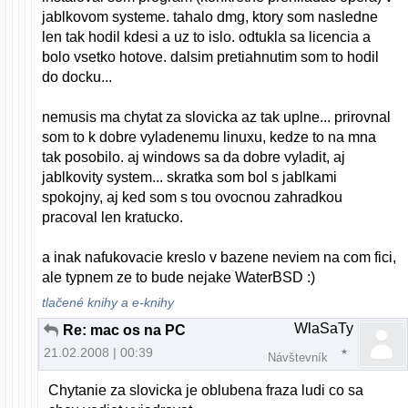
jablkovom systeme. tahalo dmg, ktory som nasledne
len tak hodil kdesi a uz to islo. odtukla sa licencia a
bolo vsetko hotove. dalsim pretiahnutim som to hodil
do docku...
nemusis ma chytat za slovicka az tak uplne... prirovnal
som to k dobre vyladenemu linuxu, kedze to na mna
tak posobilo. aj windows sa da dobre vyladit, aj
jablkovity system... skratka som bol s jablkami
spokojny, aj ked som s tou ovocnou zahradkou
pracoval len kratucko.
a inak nafukovacie kreslo v bazene neviem na com fici,
ale typnem ze to bude nejake WaterBSD :)
tlačené knihy a e-knihy
WlaSaTy
Re: mac os na PC
21.02.2008 | 00:39
Návštevník
Chytanie za slovicka je oblubena fraza ludi co sa