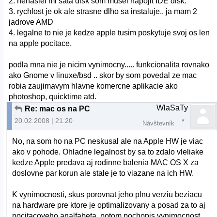
2. nenasiel mi sata disk som musel napojit IDE disk.
3. rychlost je ok ale strasne dlho sa instaluje.. ja mam 2
jadrove AMD
4. legalne to nie je kedze apple tusim poskytuje svoj os len
na apple pocitace.
podla mna nie je nicim vynimocny..... funkcionalita rovnako
ako Gnome v linuxe/bsd .. skor by som povedal ze mac
robia zaujimavym hlavne komercne aplikacie ako
photoshop, quicktime atd.
WlaSaTy
Re: mac os na PC
20.02.2008 | 21:20
Návštevník
No, na som ho na PC neskusal ale na Apple HW je viac
ako v pohode. Ohladne legalnost by sa to zdalo vleliake
kedze Apple predava aj rodinne balenia MAC OS X za
doslovne par korun ale stale je to viazane na ich HW.
K vynimocnosti, skus porovnat jeho plnu verziu beziacu
na hardware pre ktore je optimalizovany a posad za to aj
pocitacoveho analfabeta, potom pochopis vynimocnost.