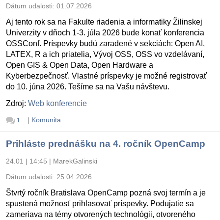
Dátum udalosti:
01.07.2026
Aj tento rok sa na Fakulte riadenia a informatiky Žilinskej
Univerzity v dňoch 1-3. júla 2026 bude konať konferencia
OSSConf. Príspevky budú zaradené v sekciách: Open AI,
LATEX, R a ich priatelia, Vývoj OSS, OSS vo vzdelávaní,
Open GIS & Open Data, Open Hardware a
Kyberbezpečnosť. Vlastné príspevky je možné registrovať
do 10. júna 2026. Tešíme sa na Vašu návštevu.
Zdroj:
Web konferencie
|
Komunita
1
Prihláste prednášku na 4. ročník OpenCamp
24.01 | 14:45
|
MarekGalinski
Dátum udalosti:
25.04.2026
Štvrtý ročník Bratislava OpenCamp pozná svoj termín a je
spustená možnosť prihlasovať príspevky. Podujatie sa
zameriava na témy otvorených technológii, otvoreného