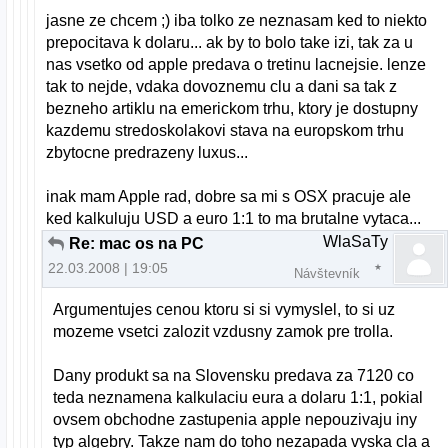
jasne ze chcem ;) iba tolko ze neznasam ked to niekto
prepocitava k dolaru... ak by to bolo take izi, tak za u
nas vsetko od apple predava o tretinu lacnejsie. lenze
tak to nejde, vdaka dovoznemu clu a dani sa tak z
bezneho artiklu na emerickom trhu, ktory je dostupny
kazdemu stredoskolakovi stava na europskom trhu
zbytocne predrazeny luxus...
inak mam Apple rad, dobre sa mi s OSX pracuje ale
ked kalkuluju USD a euro 1:1 to ma brutalne vytaca...
WlaSaTy
Re: mac os na PC
22.03.2008 | 19:05
Návštevník
Argumentujes cenou ktoru si si vymyslel, to si uz
mozeme vsetci zalozit vzdusny zamok pre trolla.
Dany produkt sa na Slovensku predava za 7120 co
teda neznamena kalkulaciu eura a dolaru 1:1, pokial
ovsem obchodne zastupenia apple nepouzivaju iny
typ algebry. Takze nam do toho nezapada vyska cla a