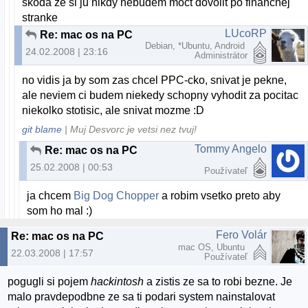
skoda ze si ju nikdy nebudem moct dovolit po financnej
stranke
LUcoRP
Re: mac os na PC
Debian, *Ubuntu, Android
24.02.2008 | 23:16
Administrátor
no vidis ja by som zas chcel PPC-cko, snivat je pekne,
ale neviem ci budem niekedy schopny vyhodit za pocitac
niekolko stotisic, ale snivat mozme :D
git blame
| Muj Desvorc je vetsi nez tvuj!
Tommy Angelo
Re: mac os na PC
25.02.2008 | 00:53
Používateľ
ja chcem
Big Dog Chopper
a robim vsetko preto aby
som ho mal :)
Fero Volár
Re: mac os na PC
mac OS, Ubuntu
22.03.2008 | 17:57
Používateľ
pogugli si pojem
hackintosh
a zistis ze sa to robi bezne. Je
malo pravdepodbne ze sa ti podari system nainstalovat