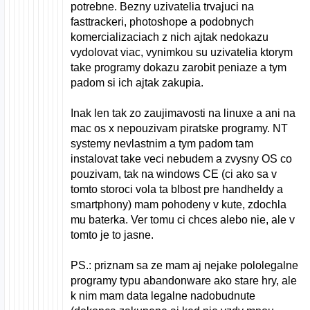
potrebne. Bezny uzivatelia trvajuci na
fasttrackeri, photoshope a podobnych
komercializaciach z nich ajtak nedokazu
vydolovat viac, vynimkou su uzivatelia ktorym
take programy dokazu zarobit peniaze a tym
padom si ich ajtak zakupia.
Inak len tak zo zaujimavosti na linuxe a ani na
mac os x nepouzivam piratske programy. NT
systemy nevlastnim a tym padom tam
instalovat take veci nebudem a zvysny OS co
pouzivam, tak na windows CE (ci ako sa v
tomto storoci vola ta blbost pre handheldy a
smartphony) mam pohodeny v kute, zdochla
mu baterka. Ver tomu ci chces alebo nie, ale v
tomto je to jasne.
PS.: priznam sa ze mam aj nejake pololegalne
programy typu abandonware ako stare hry, ale
k nim mam data legalne nadobudnute