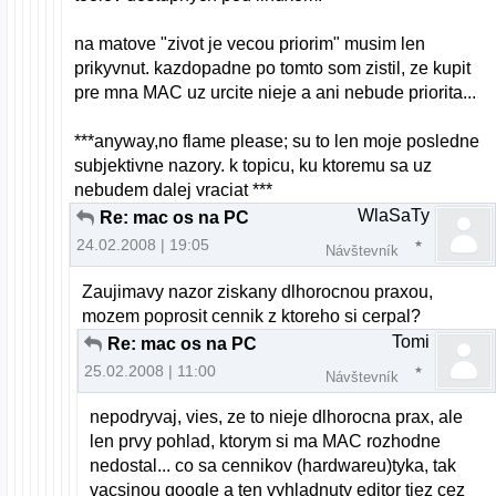
na matove "zivot je vecou priorim" musim len
prikyvnut. kazdopadne po tomto som zistil, ze kupit
pre mna MAC uz urcite nieje a ani nebude priorita...
***anyway,no flame please; su to len moje posledne
subjektivne nazory. k topicu, ku ktoremu sa uz
nebudem dalej vraciat ***
WlaSaTy
Re: mac os na PC
24.02.2008 | 19:05
Návštevník
Zaujimavy nazor ziskany dlhorocnou praxou,
mozem poprosit cennik z ktoreho si cerpal?
Tomi
Re: mac os na PC
25.02.2008 | 11:00
Návštevník
nepodryvaj, vies, ze to nieje dlhorocna prax, ale
len prvy pohlad, ktorym si ma MAC rozhodne
nedostal... co sa cennikov (hardwareu)tyka, tak
vacsinou google a ten vyhladnuty editor tiez cez