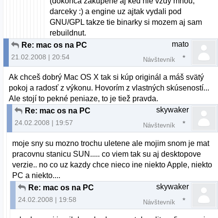
(dokonca zakupene aj ked nie vzdy mnou,
darceky :) a engine uz ajtak vydali pod
GNU/GPL takze tie binarky si mozem aj sam
rebuildnut.
mato
Re: mac os na PC
21.02.2008 | 20:54
Návštevník
Ak chceš dobrý Mac OS X tak si kúp originál a máš svätý
pokoj a radosť z výkonu. Hovorím z vlastných skúseností...
Ale stojí to pekné peniaze, to je tiež pravda.
skywaker
Re: mac os na PC
24.02.2008 | 19:57
Návštevník
moje sny su mozno trochu uletene ale mojim snom je mat
pracovnu stanicu SUN..... co viem tak su aj desktopove
verzie.. no co uz kazdy chce nieco ine niekto Apple, niekto
PC a niekto....
skywaker
Re: mac os na PC
24.02.2008 | 19:58
Návštevník