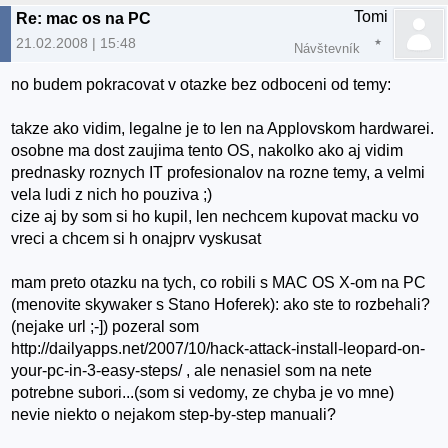
Tomi
Re: mac os na PC
21.02.2008 | 15:48
Návštevník
no budem pokracovat v otazke bez odboceni od temy:
takze ako vidim, legalne je to len na Applovskom hardwarei.
osobne ma dost zaujima tento OS, nakolko ako aj vidim
prednasky roznych IT profesionalov na rozne temy, a velmi
vela ludi z nich ho pouziva ;)
cize aj by som si ho kupil, len nechcem kupovat macku vo
vreci a chcem si h onajprv vyskusat
mam preto otazku na tych, co robili s MAC OS X-om na PC
(menovite skywaker s Stano Hoferek): ako ste to rozbehali?
(nejake url ;-]) pozeral som
http://dailyapps.net/2007/10/hack-attack-install-leopard-on-
your-pc-in-3-easy-steps/ , ale nenasiel som na nete
potrebne subori...(som si vedomy, ze chyba je vo mne)
nevie niekto o nejakom step-by-step manuali?