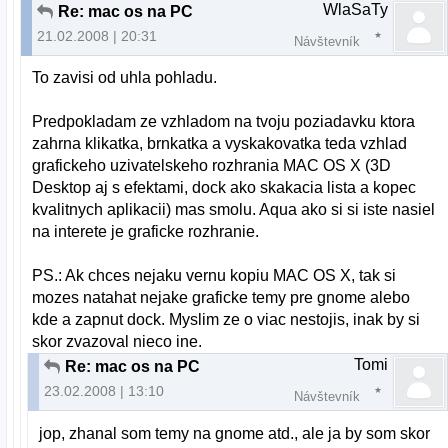
WlaSaTy
Re: mac os na PC
21.02.2008 | 20:31
Návštevník
To zavisi od uhla pohladu.
Predpokladam ze vzhladom na tvoju poziadavku ktora
zahrna klikatka, brnkatka a vyskakovatka teda vzhlad
grafickeho uzivatelskeho rozhrania MAC OS X (3D
Desktop aj s efektami, dock ako skakacia lista a kopec
kvalitnych aplikacii) mas smolu. Aqua ako si si iste nasiel
na interete je graficke rozhranie.
PS.: Ak chces nejaku vernu kopiu MAC OS X, tak si
mozes natahat nejake graficke temy pre gnome alebo
kde a zapnut dock. Myslim ze o viac nestojis, inak by si
skor zvazoval nieco ine.
Tomi
Re: mac os na PC
23.02.2008 | 13:10
Návštevník
jop, zhanal som temy na gnome atd., ale ja by som skor