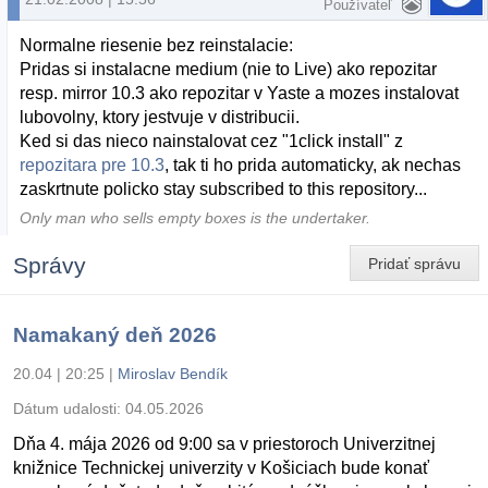
Používateľ
Normalne riesenie bez reinstalacie:
Pridas si instalacne medium (nie to Live) ako repozitar
resp. mirror 10.3 ako repozitar v Yaste a mozes instalovat
lubovolny, ktory jestvuje v distribucii.
Ked si das nieco nainstalovat cez "1click install" z
repozitara pre 10.3
, tak ti ho prida automaticky, ak nechas
zaskrtnute policko stay subscribed to this repository...
Only man who sells empty boxes is the undertaker.
Správy
Pridať správu
Namakaný deň 2026
20.04 | 20:25
|
Miroslav Bendík
Dátum udalosti:
04.05.2026
Dňa 4. mája 2026 od 9:00 sa v priestoroch Univerzitnej
knižnice Technickej univerzity v Košiciach bude konať