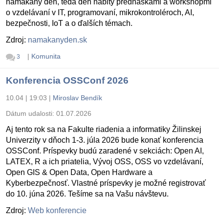
namakaný deň, teda deň nabitý prednáškami a workshopmi
o vzdelávaní v IT, programovaní, mikrokontroléroch, AI,
bezpečnosti, IoT a o ďalších témach.
Zdroj:
namakanyden.sk
|
Komunita
3
Konferencia OSSConf 2026
10.04 | 19:03
|
Miroslav Bendík
Dátum udalosti:
01.07.2026
Aj tento rok sa na Fakulte riadenia a informatiky Žilinskej
Univerzity v dňoch 1-3. júla 2026 bude konať konferencia
OSSConf. Príspevky budú zaradené v sekciách: Open AI,
LATEX, R a ich priatelia, Vývoj OSS, OSS vo vzdelávaní,
Open GIS & Open Data, Open Hardware a
Kyberbezpečnosť. Vlastné príspevky je možné registrovať
do 10. júna 2026. Tešíme sa na Vašu návštevu.
Zdroj:
Web konferencie