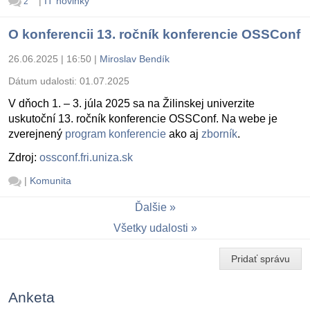
|
IT novinky
2
O konferencii 13. ročník konferencie OSSConf
26.06.2025 | 16:50
|
Miroslav Bendík
Dátum udalosti:
01.07.2025
V dňoch 1. – 3. júla 2025 sa na Žilinskej univerzite
uskutoční 13. ročník konferencie OSSConf. Na webe je
zverejnený
program konferencie
ako aj
zborník
.
Zdroj:
ossconf.fri.uniza.sk
|
Komunita
Ďalšie
Všetky udalosti
Pridať správu
Anketa