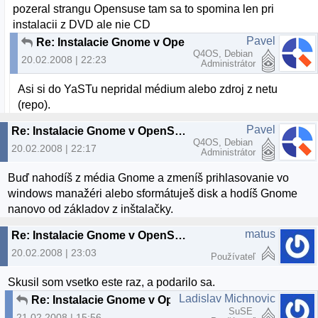
pozeral strangu Opensuse tam sa to spomina len pri
instalacii z DVD ale nie CD
Pavel
Re: Instalacie Gnome v OpenSuse
Q4OS, Debian
20.02.2008 | 22:23
Administrátor
Asi si do YaSTu nepridal médium alebo zdroj z netu
(repo).
Pavel
Re: Instalacie Gnome v OpenSuse
Q4OS, Debian
20.02.2008 | 22:17
Administrátor
Buď nahodíš z média Gnome a zmeníš prihlasovanie vo
windows manažéri alebo sformátuješ disk a hodíš Gnome
nanovo od základov z inštalačky.
matus
Re: Instalacie Gnome v OpenSuse
20.02.2008 | 23:03
Používateľ
Skusil som vsetko este raz, a podarilo sa.
Ladislav Michnovic
Re: Instalacie Gnome v OpenSuse
SuSE
21.02.2008 | 15:56