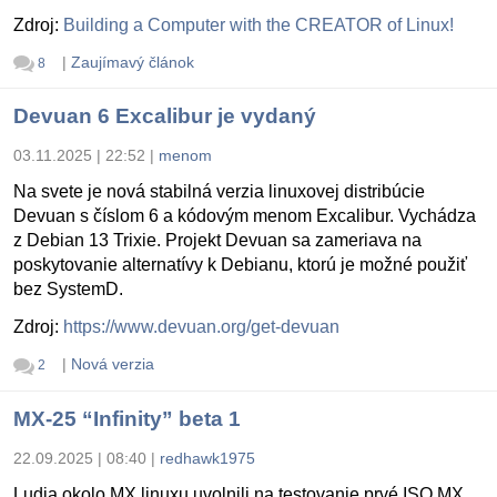
Zdroj:
Building a Computer with the CREATOR of Linux!
|
Zaujímavý článok
8
Devuan 6 Excalibur je vydaný
03.11.2025 | 22:52
|
menom
Na svete je nová stabilná verzia linuxovej distribúcie
Devuan s číslom 6 a kódovým menom Excalibur. Vychádza
z Debian 13 Trixie. Projekt Devuan sa zameriava na
poskytovanie alternatívy k Debianu, ktorú je možné použiť
bez SystemD.
Zdroj:
https://www.devuan.org/get-devuan
|
Nová verzia
2
MX-25 “Infinity” beta 1
22.09.2025 | 08:40
|
redhawk1975
Ludia okolo MX linuxu uvolnili na testovanie prvé ISO MX