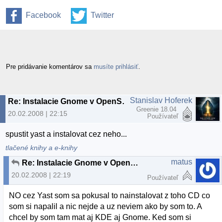
Facebook
Twitter
Pre pridávanie komentárov sa
musíte prihlásiť
.
Stanislav Hoferek
Re: Instalacie Gnome v OpenSuse
Greenie 18.04
20.02.2008 | 22:15
Používateľ
spustit yast a instalovat cez neho...
tlačené knihy a e-knihy
matus
Re: Instalacie Gnome v OpenSuse
20.02.2008 | 22:19
Používateľ
NO cez Yast som sa pokusal to nainstalovat z toho CD co
som si napalil a nic nejde a uz neviem ako by som to. A
chcel by som tam mat aj KDE aj Gnome. Ked som si