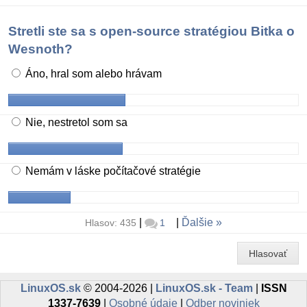
Stretli ste sa s open-source stratégiou Bitka o
Wesnoth?
Áno, hral som alebo hrávam
Nie, nestretol som sa
Nemám v láske počítačové stratégie
|
|
Ďalšie
Hlasov: 435
1
Hlasovať
LinuxOS.sk
© 2004-2026 |
LinuxOS.sk - Team
|
ISSN
1337-7639
|
Osobné údaje
|
Odber noviniek