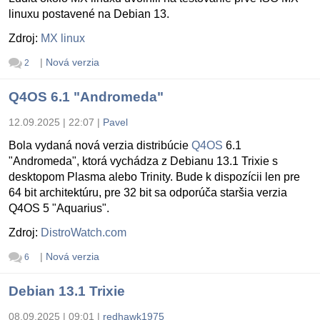
linuxu postavené na Debian 13.
Zdroj:
MX linux
|
Nová verzia
2
Q4OS 6.1 "Andromeda"
12.09.2025 | 22:07
|
Pavel
Bola vydaná nová verzia distribúcie
Q4OS
6.1
"Andromeda", ktorá vychádza z Debianu 13.1 Trixie s
desktopom Plasma alebo Trinity. Bude k dispozícii len pre
64 bit architektúru, pre 32 bit sa odporúča staršia verzia
Q4OS 5 "Aquarius".
Zdroj:
DistroWatch.com
|
Nová verzia
6
Debian 13.1 Trixie
08.09.2025 | 09:01
|
redhawk1975