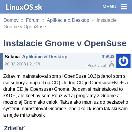
MENU
Domov
Fórum
Aplikácie & Desktop
Instalacie
Gnome v OpenSuse
Instalacie Gnome v OpenSuse
matus
Sekcia
:
Aplikácie & Desktop
20.02.2008 | 21:58
Používateľ
Zdravim, nainstaloval som si OpenSuse 10.3(stiahol som si
iso subory a napalil na CD). Jedno CD je Opensuse+KDE a
druhe CD je Opensuse+Gnome. Ja osm si nainstaloval to
zKDE, ale kcel by som Pouzivat aj programy z Gnome a
mozno aj Gnom ako celok. Takze ako mam uz do beziaceho
systemu nainstalovat Gnome? lebo ako ckusam tak skusam
a nejde mi to akosik
Zdieľať