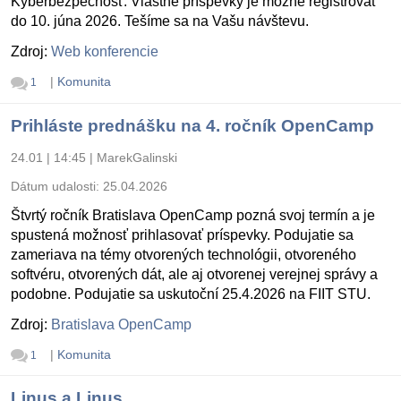
Kyberbezpečnosť. Vlastné príspevky je možné registrovať
do 10. júna 2026. Tešíme sa na Vašu návštevu.
Zdroj:
Web konferencie
|
Komunita
1
Prihláste prednášku na 4. ročník OpenCamp
24.01 | 14:45
|
MarekGalinski
Dátum udalosti:
25.04.2026
Štvrtý ročník Bratislava OpenCamp pozná svoj termín a je
spustená možnosť prihlasovať príspevky. Podujatie sa
zameriava na témy otvorených technológii, otvoreného
softvéru, otvorených dát, ale aj otvorenej verejnej správy a
podobne. Podujatie sa uskutoční 25.4.2026 na FIIT STU.
Zdroj:
Bratislava OpenCamp
|
Komunita
1
Linus a Linus