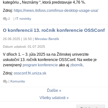
kategóriu „ Neznámy “, ktorá predstavuje 4,76 %.
Zdroj:
https://news.itsfoss.com/linux-desktop-usage-usa/
|
IT novinky
2
O konferencii 13. ročník konferencie OSSConf
26.06.2025 | 16:50
|
Miroslav Bendík
Dátum udalosti:
01.07.2025
V dňoch 1. – 3. júla 2025 sa na Žilinskej univerzite
uskutoční 13. ročník konferencie OSSConf. Na webe je
zverejnený
program konferencie
ako aj
zborník
.
Zdroj:
ossconf.fri.uniza.sk
|
Komunita
Ďalšie
Všetky udalosti