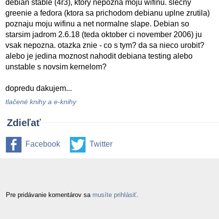
debian stable (4r3), ktory nepozna moju wifinu. slecny
greenie a fedora (ktora sa prichodom debianu uplne zrutila)
poznaju moju wifinu a net normalne slape. Debian so
starsim jadrom 2.6.18 (teda oktober ci november 2006) ju
vsak nepozna. otazka znie - co s tym? da sa nieco urobit?
alebo je jedina moznost nahodit debiana testing alebo
unstable s novsim kernelom?
dopredu dakujem...
tlačené knihy a e-knihy
Zdieľať
Facebook
Twitter
Pre pridávanie komentárov sa
musíte prihlásiť
.