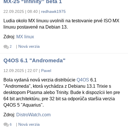
MX-25 “Infinity” beta 1
22.09.2025 | 08:40
|
redhawk1975
Ludia okolo MX linuxu uvolnili na testovanie prvé ISO MX
linuxu postavené na Debian 13.
Zdroj:
MX linux
|
Nová verzia
2
Q4OS 6.1 "Andromeda"
12.09.2025 | 22:07
|
Pavel
Bola vydaná nová verzia distribúcie
Q4OS
6.1
"Andromeda", ktorá vychádza z Debianu 13.1 Trixie s
desktopom Plasma alebo Trinity. Bude k dispozícii len pre
64 bit architektúru, pre 32 bit sa odporúča staršia verzia
Q4OS 5 "Aquarius".
Zdroj:
DistroWatch.com
|
Nová verzia
6