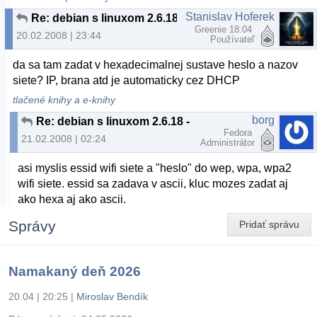
Stanislav Hoferek
Re: debian s linuxom 2.6.18 - nejde wifi
Greenie 18.04
20.02.2008 | 23:44
Používateľ
da sa tam zadat v hexadecimalnej sustave heslo a nazov
siete? IP, brana atd je automaticky cez DHCP
tlačené knihy a e-knihy
borg
Re: debian s linuxom 2.6.18 - nejde wifi
Fedora
21.02.2008 | 02:24
Administrátor
asi myslis essid wifi siete a "heslo" do wep, wpa, wpa2
wifi siete. essid sa zadava v ascii, kluc mozes zadat aj
ako hexa aj ako ascii.
Správy
Pridať správu
Namakaný deň 2026
20.04 | 20:25
|
Miroslav Bendík