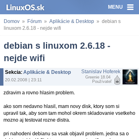
MENU
Domov
Fórum
Aplikácie & Desktop
debian s
linuxom 2.6.18 - nejde wifi
debian s linuxom 2.6.18 -
nejde wifi
Stanislav Hoferek
Sekcia
:
Aplikácie & Desktop
Greenie 18.04
20.02.2008 | 23:11
Používateľ
zdravim a rovno hlasim problem.
ako som nedavno hlasil, mam novy disk, ktory som si
upravil tak, aby som tam mohol okrem skladovanie vsetkeho
mozno aj testovat rozne distra.
pri nahodeni debianu sa vsak objavil problem. jedna sa o