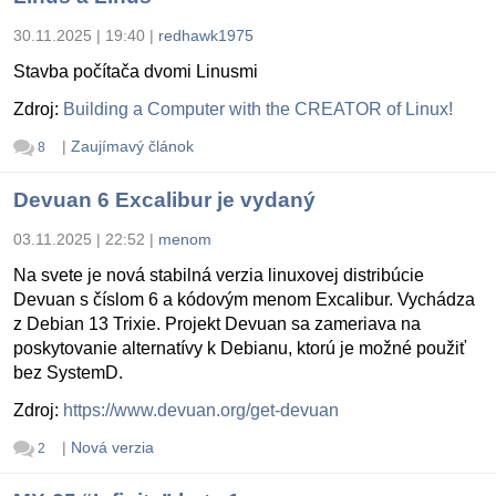
30.11.2025 | 19:40
|
redhawk1975
Stavba počítača dvomi Linusmi
Zdroj:
Building a Computer with the CREATOR of Linux!
|
Zaujímavý článok
8
Devuan 6 Excalibur je vydaný
03.11.2025 | 22:52
|
menom
Na svete je nová stabilná verzia linuxovej distribúcie
Devuan s číslom 6 a kódovým menom Excalibur. Vychádza
z Debian 13 Trixie. Projekt Devuan sa zameriava na
poskytovanie alternatívy k Debianu, ktorú je možné použiť
bez SystemD.
Zdroj:
https://www.devuan.org/get-devuan
|
Nová verzia
2