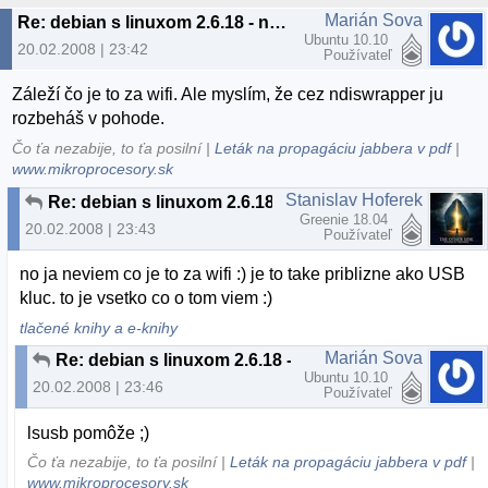
Marián Sova
Re: debian s linuxom 2.6.18 - nejde wifi
Ubuntu 10.10
20.02.2008 | 23:42
Používateľ
Záleží čo je to za wifi. Ale myslím, že cez ndiswrapper ju
rozbeháš v pohode.
Čo ťa nezabije, to ťa posilní |
Leták na propagáciu jabbera v pdf
|
www.mikroprocesory.sk
Stanislav Hoferek
Re: debian s linuxom 2.6.18 - nejde wifi
Greenie 18.04
20.02.2008 | 23:43
Používateľ
no ja neviem co je to za wifi :) je to take priblizne ako USB
kluc. to je vsetko co o tom viem :)
tlačené knihy a e-knihy
Marián Sova
Re: debian s linuxom 2.6.18 - nejde wifi
Ubuntu 10.10
20.02.2008 | 23:46
Používateľ
lsusb pomôže ;)
Čo ťa nezabije, to ťa posilní |
Leták na propagáciu jabbera v pdf
|
www.mikroprocesory.sk