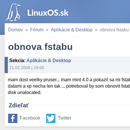
Domov
Fórum
Aplikácie & Desktop
obnova fstabu
obnova fstabu
Sekcia
:
Aplikácie & Desktop
21.02.2008 | 19:00
mam dost veelky pruser... mam mint 4.0 a pokazil sa mi fstab .
datami a xp necha len tak ... potreboval by som obnovit fstab
disk unalocated.
Zdieľať
Facebook
Twitter