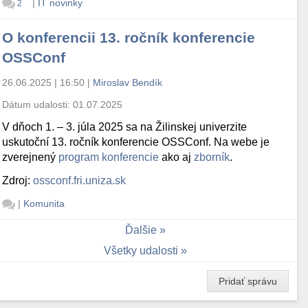
|
IT novinky
2
O konferencii 13. ročník konferencie
OSSConf
26.06.2025 | 16:50
|
Miroslav Bendík
Dátum udalosti:
01.07.2025
V dňoch 1. – 3. júla 2025 sa na Žilinskej univerzite
uskutoční 13. ročník konferencie OSSConf. Na webe je
zverejnený
program konferencie
ako aj
zborník
.
Zdroj:
ossconf.fri.uniza.sk
|
Komunita
Ďalšie
Všetky udalosti
Pridať správu