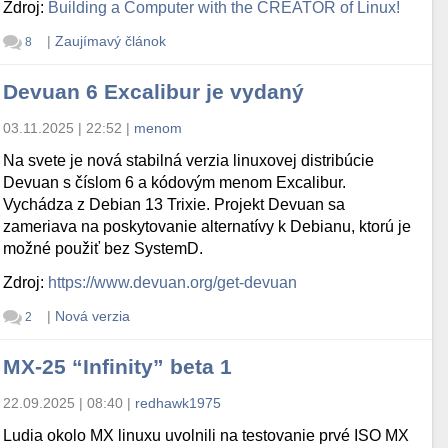
Zdroj:
Building a Computer with the CREATOR of Linux!
|
Zaujímavý článok
8
Devuan 6 Excalibur je vydaný
03.11.2025 | 22:52
|
menom
Na svete je nová stabilná verzia linuxovej distribúcie
Devuan s číslom 6 a kódovým menom Excalibur.
Vychádza z Debian 13 Trixie. Projekt Devuan sa
zameriava na poskytovanie alternatívy k Debianu, ktorú je
možné použiť bez SystemD.
Zdroj:
https://www.devuan.org/get-devuan
|
Nová verzia
2
MX-25 “Infinity” beta 1
22.09.2025 | 08:40
|
redhawk1975
Ludia okolo MX linuxu uvolnili na testovanie prvé ISO MX