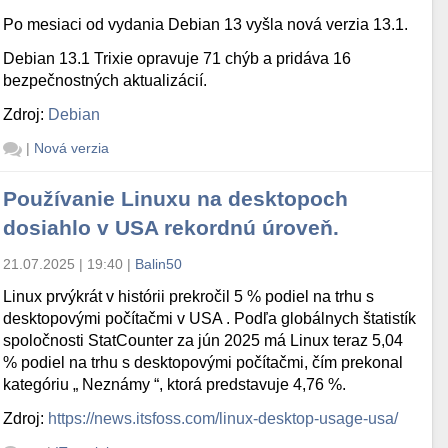
Po mesiaci od vydania Debian 13 vyšla nová verzia 13.1.
Debian 13.1 Trixie opravuje 71 chýb a pridáva 16
bezpečnostných aktualizácií.
Zdroj:
Debian
|
Nová verzia
Používanie Linuxu na desktopoch
dosiahlo v USA rekordnú úroveň.
21.07.2025 | 19:40
|
Balin50
Linux prvýkrát v histórii prekročil 5 % podiel na trhu s
desktopovými počítačmi v USA . Podľa globálnych štatistík
spoločnosti StatCounter za jún 2025 má Linux teraz 5,04
% podiel na trhu s desktopovými počítačmi, čím prekonal
kategóriu „ Neznámy “, ktorá predstavuje 4,76 %.
Zdroj:
https://news.itsfoss.com/linux-desktop-usage-usa/