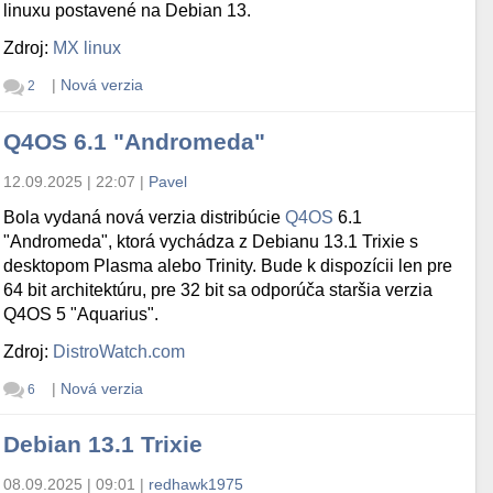
linuxu postavené na Debian 13.
Zdroj:
MX linux
|
Nová verzia
2
Q4OS 6.1 "Andromeda"
12.09.2025 | 22:07
|
Pavel
Bola vydaná nová verzia distribúcie
Q4OS
6.1
"Andromeda", ktorá vychádza z Debianu 13.1 Trixie s
desktopom Plasma alebo Trinity. Bude k dispozícii len pre
64 bit architektúru, pre 32 bit sa odporúča staršia verzia
Q4OS 5 "Aquarius".
Zdroj:
DistroWatch.com
|
Nová verzia
6
Debian 13.1 Trixie
08.09.2025 | 09:01
|
redhawk1975