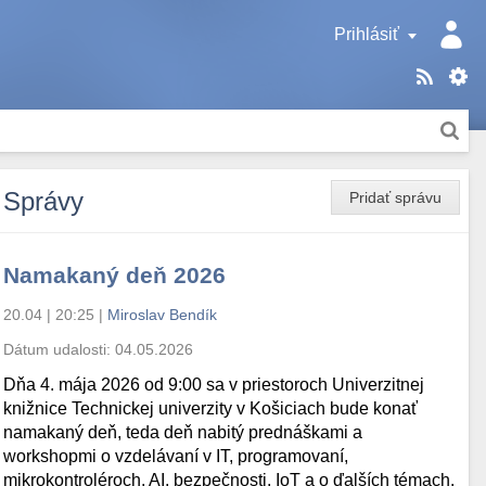
Prihlásiť
Správy
Pridať správu
Namakaný deň 2026
20.04 | 20:25
|
Miroslav Bendík
Dátum udalosti:
04.05.2026
Dňa 4. mája 2026 od 9:00 sa v priestoroch Univerzitnej
knižnice Technickej univerzity v Košiciach bude konať
namakaný deň, teda deň nabitý prednáškami a
workshopmi o vzdelávaní v IT, programovaní,
mikrokontroléroch, AI, bezpečnosti, IoT a o ďalších témach.