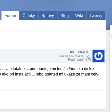
Fórum
Články
Správy
Blog
Wiki
Tweety
audiomaster
debian / mint 4.0
Používateľ
.. ale totalne ... primountuje mi len / a /home a disk z
 ako pri instalacii ... lebo gparted mi ukaze ze mam cely