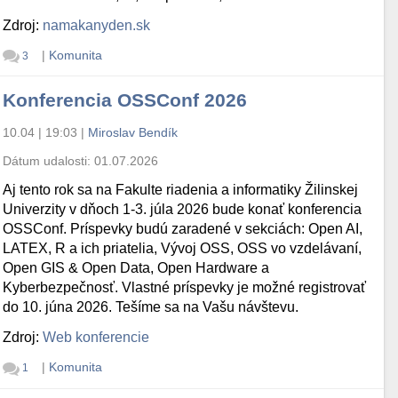
Zdroj:
namakanyden.sk
|
Komunita
3
Konferencia OSSConf 2026
10.04 | 19:03
|
Miroslav Bendík
Dátum udalosti:
01.07.2026
Aj tento rok sa na Fakulte riadenia a informatiky Žilinskej
Univerzity v dňoch 1-3. júla 2026 bude konať konferencia
OSSConf. Príspevky budú zaradené v sekciách: Open AI,
LATEX, R a ich priatelia, Vývoj OSS, OSS vo vzdelávaní,
Open GIS & Open Data, Open Hardware a
Kyberbezpečnosť. Vlastné príspevky je možné registrovať
do 10. júna 2026. Tešíme sa na Vašu návštevu.
Zdroj:
Web konferencie
|
Komunita
1