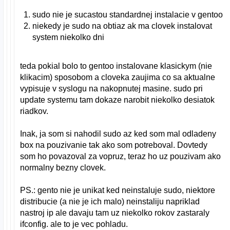
sudo nie je sucastou standardnej instalacie v gentoo
niekedy je sudo na obtiaz ak ma clovek instalovat
system niekolko dni
teda pokial bolo to gentoo instalovane klasickym (nie
klikacim) sposobom a cloveka zaujima co sa aktualne
vypisuje v syslogu na nakopnutej masine. sudo pri
update systemu tam dokaze narobit niekolko desiatok
riadkov.
Inak, ja som si nahodil sudo az ked som mal odladeny
box na pouzivanie tak ako som potreboval. Dovtedy
som ho povazoval za vopruz, teraz ho uz pouzivam ako
normalny bezny clovek.
PS.: gento nie je unikat ked neinstaluje sudo, niektore
distribucie (a nie je ich malo) neinstaliju napriklad
nastroj ip ale davaju tam uz niekolko rokov zastaraly
ifconfig. ale to je vec pohladu.