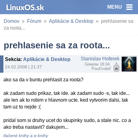
MENU
Domov
Fórum
Aplikácie & Desktop
prehlasenie sa
za roota...
prehlasenie sa za roota...
Stanislav Hoferek
Sekcia
:
Aplikácie & Desktop
Greenie 18.04
24.02.2008 | 21:37
Používateľ
ako sa da v buntu prehlasit za roota?
ak zadam sudo prikaz, tak ide. ak zadam sudo -s, tak ide...
ale len ak to robim v hlavnom ucte. ked vytvorim dalsi, tak
tam uz to nejde :(
pridal som si druhy ucet do skupinky sudo, a stale nic. co a
ako treba nastavit? dakujem...
tlačené knihy a e-knihy