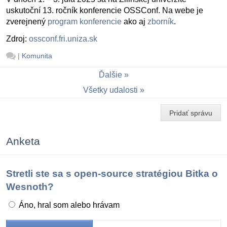
uskutoční 13. ročník konferencie OSSConf. Na webe je
zverejnený
program konferencie
ako aj
zborník
.
Zdroj:
ossconf.fri.uniza.sk
|
Komunita
Ďalšie
Všetky udalosti
Pridať správu
Anketa
Stretli ste sa s open-source stratégiou Bitka o
Wesnoth?
Áno, hral som alebo hrávam