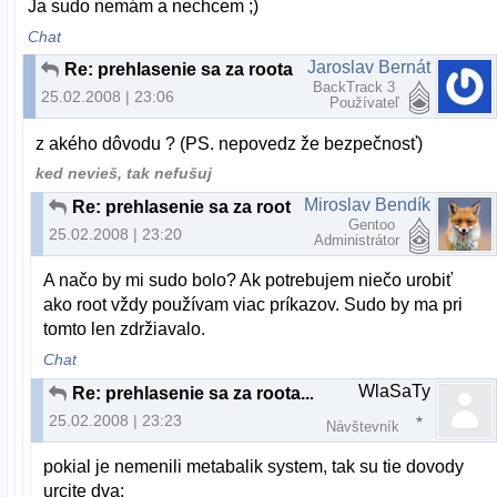
Ja sudo nemám a nechcem ;)
Chat
Jaroslav Bernát
Re: prehlasenie sa za roota...
BackTrack 3
25.02.2008 | 23:06
Používateľ
z akého dôvodu ? (PS. nepovedz že bezpečnosť)
ked nevieš, tak nefušuj
Miroslav Bendík
Re: prehlasenie sa za roota...
Gentoo
25.02.2008 | 23:20
Administrátor
A načo by mi sudo bolo? Ak potrebujem niečo urobiť
ako root vždy používam viac príkazov. Sudo by ma pri
tomto len zdržiavalo.
Chat
WlaSaTy
Re: prehlasenie sa za roota...
25.02.2008 | 23:23
Návštevník
pokial je nemenili metabalik system, tak su tie dovody
urcite dva: