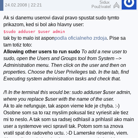
Sidux
24.02.2008 | 22:21
Používateľ
Ak si danemu userovi daval pravo spustat sudo tymto
prikazom, ked si bol ako hlavny user:
$sudo adduser $user admin
tak by to malo ist aspon
podla oficialneho zrdoja
. Pise sa
tam totiz toto:
Allowing other users to run sudo
To add a new user to
sudo, open the Users and Groups tool from System -->
Administration menu. Then click on the user and then on
properties. Choose the User Privileges tab. In the tab, find
Executing system administration tasks and check that.
/!\ In the terminal this would be: sudo adduser $user admin,
where you replace $user with the name of the user.
Ak to ale nefunguje, tak aspon vieme kde je chyba. :-)
Osobne som sa to raz myslim pokusal tiez vyriesit ale tiez
mi to neslo. A tak som sa radsej odhlasil a prihlasil ako main
user a systemove veci spravil tak. Potom som sa znova
vratil spat do radoveho uctu. :-D Lamerske riesenie, viem.