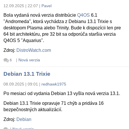
12.09.2025 | 22:07
|
Pavel
Bola vydaná nová verzia distribúcie
Q4OS
6.1
"Andromeda", ktorá vychádza z Debianu 13.1 Trixie s
desktopom Plasma alebo Trinity. Bude k dispozícii len pre
64 bit architektúru, pre 32 bit sa odporúča staršia verzia
Q4OS 5 "Aquarius".
Zdroj:
DistroWatch.com
|
Nová verzia
6
Debian 13.1 Trixie
08.09.2025 | 09:01
|
redhawk1975
Po mesiaci od vydania Debian 13 vyšla nová verzia 13.1.
Debian 13.1 Trixie opravuje 71 chýb a pridáva 16
bezpečnostných aktualizácií.
Zdroj:
Debian
|
Nová verzia