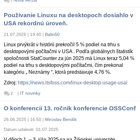
Používanie Linuxu na desktopoch dosiahlo v
USA rekordnú úroveň.
21.07.2025 | 19:40
|
Balin50
Linux prvýkrát v histórii prekročil 5 % podiel na trhu s
desktopovými počítačmi v USA . Podľa globálnych štatistík
spoločnosti StatCounter za jún 2025 má Linux teraz 5,04 %
podiel na trhu s desktopovými počítačmi, čím prekonal
kategóriu „ Neznámy “, ktorá predstavuje 4,76 %.
Zdroj:
https://news.itsfoss.com/linux-desktop-usage-usa/
|
IT novinky
2
O konferencii 13. ročník konferencie OSSConf
26.06.2025 | 16:50
|
Miroslav Bendík
Dátum udalosti:
01.07.2025
V dňoch 1. – 3. júla 2025 sa na Žilinskej univerzite