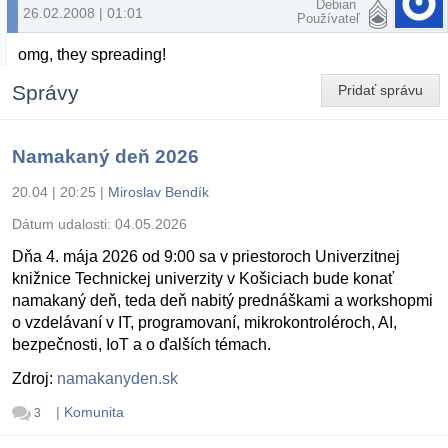
Debian
26.02.2008 | 01:01
Používateľ
omg, they spreading!
Správy
Pridať správu
Namakaný deň 2026
20.04 | 20:25
|
Miroslav Bendík
Dátum udalosti:
04.05.2026
Dňa 4. mája 2026 od 9:00 sa v priestoroch Univerzitnej
knižnice Technickej univerzity v Košiciach bude konať
namakaný deň, teda deň nabitý prednáškami a workshopmi
o vzdelávaní v IT, programovaní, mikrokontroléroch, AI,
bezpečnosti, IoT a o ďalších témach.
Zdroj:
namakanyden.sk
|
Komunita
3