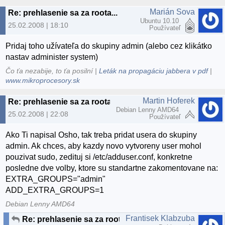
Marián Sova
Re: prehlasenie sa za roota...
Ubuntu 10.10
25.02.2008 | 18:10
Používateľ
Pridaj toho užívateľa do skupiny admin (alebo cez klikátko
nastav administer system)
Čo ťa nezabije, to ťa posilní |
Leták na propagáciu jabbera v pdf
|
www.mikroprocesory.sk
Martin Hoferek
Re: prehlasenie sa za roota...
Debian Lenny AMD64
25.02.2008 | 22:08
Používateľ
Ako Ti napisal Osho, tak treba pridat usera do skupiny
admin. Ak chces, aby kazdy novo vytvoreny user mohol
pouzivat sudo, zedituj si /etc/adduser.conf, konkretne
posledne dve volby, ktore su standartne zakomentovane na:
EXTRA_GROUPS="admin"
ADD_EXTRA_GROUPS=1
Debian Lenny AMD64
Frantisek Klabzuba
Re: prehlasenie sa za roota...