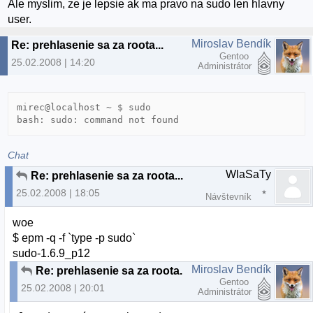
Ale myslim, ze je lepsie ak ma pravo na sudo len hlavny
user.
Miroslav Bendík
Re: prehlasenie sa za roota...
Gentoo
25.02.2008 | 14:20
Administrátor
mirec@localhost ~ $ sudo

bash: sudo: command not found
Chat
WlaSaTy
Re: prehlasenie sa za roota...
25.02.2008 | 18:05
Návštevník
woe
$ epm -q -f `type -p sudo`
sudo-1.6.9_p12
Miroslav Bendík
Re: prehlasenie sa za roota...
Gentoo
25.02.2008 | 20:01
Administrátor