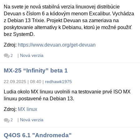
Na svete je nová stabilná verzia linuxovej distribúcie
Devuan s číslom 6 a kódovým menom Excalibur. Vychádza
z Debian 13 Trixie. Projekt Devuan sa zameriava na
poskytovanie alternatívy k Debianu, ktorú je možné použiť
bez SystemD.
Zdroj:
https://www.devuan.org/get-devuan
|
Nová verzia
2
MX-25 “Infinity” beta 1
22.09.2025 | 08:40
|
redhawk1975
Ludia okolo MX linuxu uvolnili na testovanie prvé ISO MX
linuxu postavené na Debian 13.
Zdroj:
MX linux
|
Nová verzia
2
Q4OS 6.1 "Andromeda"