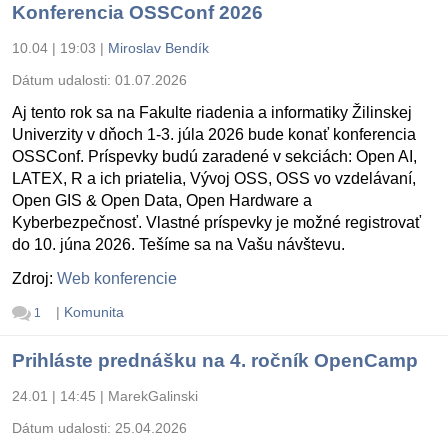
Konferencia OSSConf 2026
10.04 | 19:03
|
Miroslav Bendík
Dátum udalosti:
01.07.2026
Aj tento rok sa na Fakulte riadenia a informatiky Žilinskej
Univerzity v dňoch 1-3. júla 2026 bude konať konferencia
OSSConf. Príspevky budú zaradené v sekciách: Open AI,
LATEX, R a ich priatelia, Vývoj OSS, OSS vo vzdelávaní,
Open GIS & Open Data, Open Hardware a
Kyberbezpečnosť. Vlastné príspevky je možné registrovať
do 10. júna 2026. Tešíme sa na Vašu návštevu.
Zdroj:
Web konferencie
|
Komunita
1
Prihláste prednášku na 4. ročník OpenCamp
24.01 | 14:45
|
MarekGalinski
Dátum udalosti:
25.04.2026