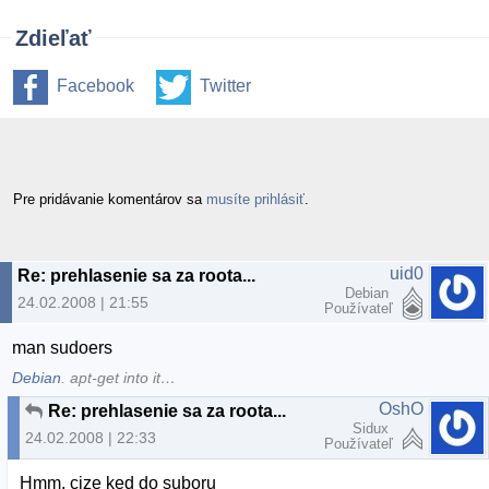
Zdieľať
Facebook
Twitter
Pre pridávanie komentárov sa
musíte prihlásiť
.
uid0
Re: prehlasenie sa za roota...
Debian
24.02.2008 | 21:55
Používateľ
man sudoers
Debian
. apt-get into it…
OshO
Re: prehlasenie sa za roota...
Sidux
24.02.2008 | 22:33
Používateľ
Hmm, cize ked do suboru