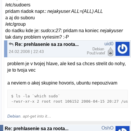
/etc/sudoers
pridam riadok napr.:
nejakyuser ALL=(ALL) ALL
a aj do suboru
/etc/group
do riadku kde je:
sudo:x:27:
pridam na koniec
nejakyuser
tak dany problem vyriesim? :-P
uid0
Re: prehlasenie sa za roota...
Debian
24.02.2008 | 22:43
Používateľ
problem je v tvojej hlave, ale ked sa chces strelit do nohy,
je to tvoja vec
a neviem o akej skupine hovoris, ubuntu nepouzivam
$ ls -la `which sudo`

Debian
. apt-get into it…
OshO
Re: prehlasenie sa za roota...