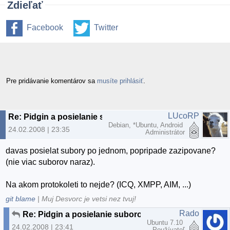
Zdieľať
Facebook
Twitter
Pre pridávanie komentárov sa
musíte prihlásiť
.
LUcoRP
Re: Pidgin a posielanie suborov
Debian, *Ubuntu, Android
24.02.2008 | 23:35
Administrátor
davas posielat subory po jednom, popripade zazipovane?
(nie viac suborov naraz).
Na akom protokoleti to nejde? (ICQ, XMPP, AIM, ...)
git blame
| Muj Desvorc je vetsi nez tvuj!
Rado
Re: Pidgin a posielanie suborov
Ubuntu 7.10
24.02.2008 | 23:41
Používateľ