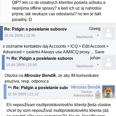
QIP? ten co do ostatnych klientov posiela azbuku a
neprijima offline spravy? a ked ich uz aj nahodou
prijme, tak neukaze cas odoslania? no ten je fakt
paradny :D
Greeg
Re: Pidgin a posielanie suborov
10.04.2009 | 12:30
Návštevník
v zozname kontaktov daj Accounts > ICQ > Edit Account >
Advanced > zaskrtni Always use AIM/ICQ proxy… Save
johan
Re: Pidgin a posielanie suborov
10.04.2009 | 22:50
Návštevník
Otazka na
Miroslav Bendík
, ze aky IM komunikator
pouziva, resp. odporuca
Miroslav Bendík
Re: Pidgin a posielanie suborov
Gentoo
11.04.2009 | 21:12
Administrátor
Eh nepoužívam multiprotokovlového klienta [teda vlastne
chcel by som nepoužívať multiprotokolového klienta (dá