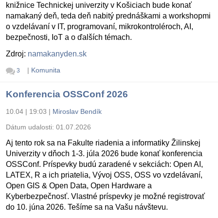
knižnice Technickej univerzity v Košiciach bude konať
namakaný deň, teda deň nabitý prednáškami a workshopmi
o vzdelávaní v IT, programovaní, mikrokontroléroch, AI,
bezpečnosti, IoT a o ďalších témach.
Zdroj:
namakanyden.sk
|
Komunita
3
Konferencia OSSConf 2026
10.04 | 19:03
|
Miroslav Bendík
Dátum udalosti:
01.07.2026
Aj tento rok sa na Fakulte riadenia a informatiky Žilinskej
Univerzity v dňoch 1-3. júla 2026 bude konať konferencia
OSSConf. Príspevky budú zaradené v sekciách: Open AI,
LATEX, R a ich priatelia, Vývoj OSS, OSS vo vzdelávaní,
Open GIS & Open Data, Open Hardware a
Kyberbezpečnosť. Vlastné príspevky je možné registrovať
do 10. júna 2026. Tešíme sa na Vašu návštevu.