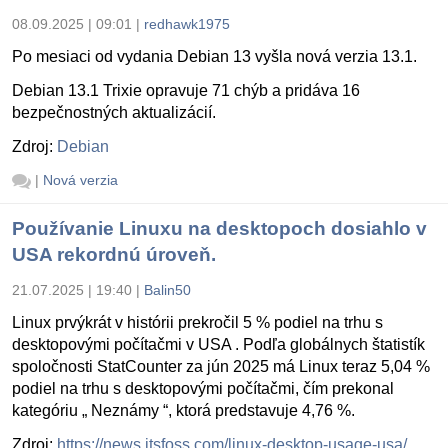
08.09.2025 | 09:01
|
redhawk1975
Po mesiaci od vydania Debian 13 vyšla nová verzia 13.1.
Debian 13.1 Trixie opravuje 71 chýb a pridáva 16
bezpečnostných aktualizácií.
Zdroj:
Debian
|
Nová verzia
Používanie Linuxu na desktopoch dosiahlo v
USA rekordnú úroveň.
21.07.2025 | 19:40
|
Balin50
Linux prvýkrát v histórii prekročil 5 % podiel na trhu s
desktopovými počítačmi v USA . Podľa globálnych štatistík
spoločnosti StatCounter za jún 2025 má Linux teraz 5,04 %
podiel na trhu s desktopovými počítačmi, čím prekonal
kategóriu „ Neznámy “, ktorá predstavuje 4,76 %.
Zdroj:
https://news.itsfoss.com/linux-desktop-usage-usa/