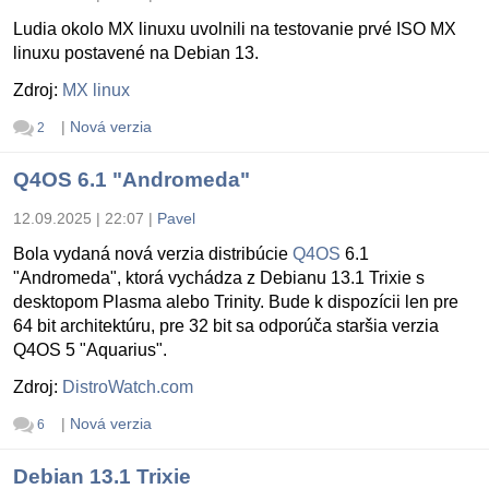
Ludia okolo MX linuxu uvolnili na testovanie prvé ISO MX
linuxu postavené na Debian 13.
Zdroj:
MX linux
|
Nová verzia
2
Q4OS 6.1 "Andromeda"
12.09.2025 | 22:07
|
Pavel
Bola vydaná nová verzia distribúcie
Q4OS
6.1
"Andromeda", ktorá vychádza z Debianu 13.1 Trixie s
desktopom Plasma alebo Trinity. Bude k dispozícii len pre
64 bit architektúru, pre 32 bit sa odporúča staršia verzia
Q4OS 5 "Aquarius".
Zdroj:
DistroWatch.com
|
Nová verzia
6
Debian 13.1 Trixie