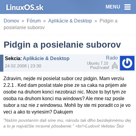
MENU
Domov
Fórum
Aplikácie & Desktop
Pidgin a
posielanie suborov
Pidgin a posielanie suborov
Rado
Sekcia
:
Aplikácie & Desktop
Ubuntu 7.10
24.02.2008 | 23:30
Používateľ
Zdravim, nejde mi posielat subor cez pidgin. Mam verziu
2.2.1 . Ked dam poslat stale pise ze sa caka na prijem ale
osobe na druhom konci nezobrazi nic. Moze to byt tym ze
osoba na druhom konci ma windows? Ale mne raz posle
subor a raz nie z windowsu. Mohli by ste mi poradit co je vo
veci a ako to vyriesim? Dakujem
"Naším povstaním dali sme mu, národu tak dlho bezdejinnému dej
a to je najväčšie mravné pôsobenie." <br/>Ľudovít Velislav Štúr