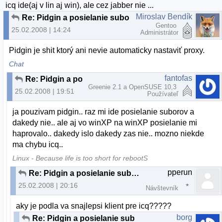
icq ide(aj v lin aj win), ale cez jabber nie ...
Miroslav Bendík
Re: Pidgin a posielanie suborov
Gentoo
25.02.2008 | 14:24
Administrátor
Pidgin je shit ktorý ani nevie automaticky nastaviť proxy.
Chat
fantofas
Re: Pidgin a posielanie suborov
Greenie 2.1 a OpenSUSE 10,3
25.02.2008 | 19:51
Používateľ
ja pouzivam pidgin.. raz mi ide posielanie suborov a
dakedy nie.. ale aj vo winXP na winXP posielanie mi
haprovalo.. dakedy islo dakedy zas nie.. mozno niekde
ma chybu icq..
Linux - Because life is too short for rebootS
pperun
Re: Pidgin a posielanie suborov
25.02.2008 | 20:16
Návštevník
aky je podla va snajlepsi klient pre icq?????
borg
Re: Pidgin a posielanie suborov