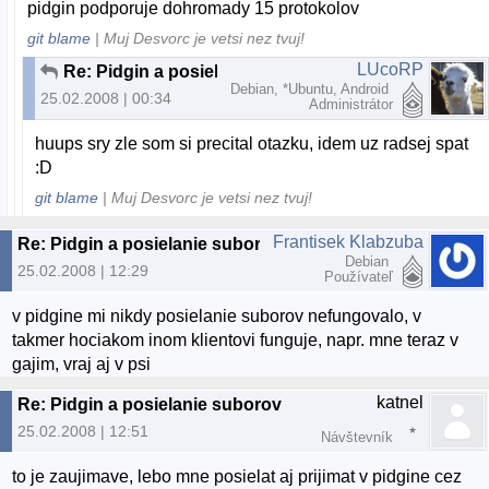
pidgin podporuje dohromady 15 protokolov
git blame
| Muj Desvorc je vetsi nez tvuj!
LUcoRP
Re: Pidgin a posielanie suborov
Debian, *Ubuntu, Android
25.02.2008 | 00:34
Administrátor
huups sry zle som si precital otazku, idem uz radsej spat
:D
git blame
| Muj Desvorc je vetsi nez tvuj!
Frantisek Klabzuba
Re: Pidgin a posielanie suborov
Debian
25.02.2008 | 12:29
Používateľ
v pidgine mi nikdy posielanie suborov nefungovalo, v
takmer hociakom inom klientovi funguje, napr. mne teraz v
gajim, vraj aj v psi
katnel
Re: Pidgin a posielanie suborov
25.02.2008 | 12:51
Návštevník
to je zaujimave, lebo mne posielat aj prijimat v pidgine cez