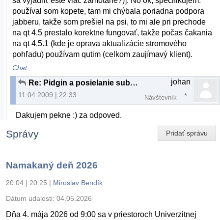
sa vyjadriť ešte viac zamotane?)]. No ok, špecifikujem:
používal som kopete, tam mi chýbala poriadna podpora
jabberu, takže som prešiel na psi, to mi ale pri prechode
na qt 4.5 prestalo korektne fungovať, takže počas čakania
na qt 4.5.1 (kde je oprava aktualizácie stromového
pohľadu) používam qutim (celkom zaujímavý klient).
Chat
johan
Re: Pidgin a posielanie suborov
11.04.2009 | 22:33
Návštevník
Dakujem pekne :) za odpoved.
Správy
Pridať správu
Namakaný deň 2026
20.04 | 20:25
|
Miroslav Bendík
Dátum udalosti:
04.05.2026
Dňa 4. mája 2026 od 9:00 sa v priestoroch Univerzitnej