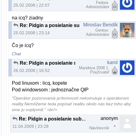
Fedora
25.02.2008 | 22:07
Administrátor
na icq? ziadny
Miroslav Bendík
Re: Pidgin a posielanie suborov
Gentoo
25.02.2008 | 23:14
Administrátor
Čo je icq?
Chat
karol
Re: Pidgin a posielanie suborov
Mandriva 2008.1
26.02.2008 | 16:52
Používateľ
Pod linuxom : licq, kopete
Pod windowsom : jednoznačne QIP
"Operátor pozorovania prítomnosti nekomutuje s operátorom
reality.Nemôžeme teda popísať realitu okolo nás bez toho aby
sme ju ovplyvnili." <br/>
anonym
Re: Pidgin a posielanie suborov
11.04.2009 | 23:28
Návštevník