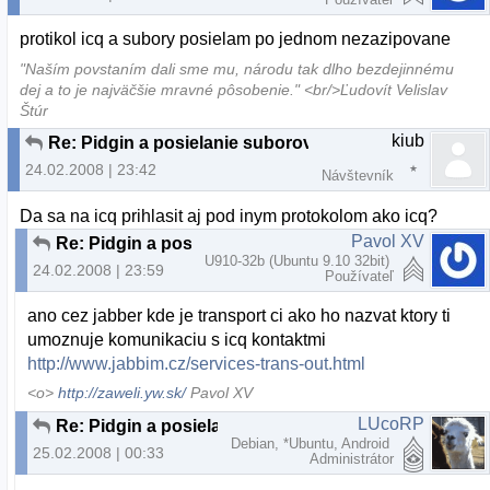
protikol icq a subory posielam po jednom nezazipovane
"Naším povstaním dali sme mu, národu tak dlho bezdejinnému
dej a to je najväčšie mravné pôsobenie." <br/>Ľudovít Velislav
Štúr
kiub
Re: Pidgin a posielanie suborov
24.02.2008 | 23:42
Návštevník
Da sa na icq prihlasit aj pod inym protokolom ako icq?
Pavol XV
Re: Pidgin a posielanie suborov
U910-32b (Ubuntu 9.10 32bit)
24.02.2008 | 23:59
Používateľ
ano cez jabber kde je transport ci ako ho nazvat ktory ti
umoznuje komunikaciu s icq kontaktmi
http://www.jabbim.cz/services-trans-out.html
<o>
http://zaweli.yw.sk/
Pavol XV
LUcoRP
Re: Pidgin a posielanie suborov
Debian, *Ubuntu, Android
25.02.2008 | 00:33
Administrátor