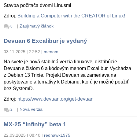
Stavba počítača dvomi Linusmi
Zdroj:
Building a Computer with the CREATOR of Linux!
|
Zaujímavý článok
8
Devuan 6 Excalibur je vydaný
03.11.2025 | 22:52
|
menom
Na svete je nová stabilná verzia linuxovej distribúcie
Devuan s číslom 6 a kódovým menom Excalibur. Vychádza
z Debian 13 Trixie. Projekt Devuan sa zameriava na
poskytovanie alternatívy k Debianu, ktorú je možné použiť
bez SystemD.
Zdroj:
https://www.devuan.org/get-devuan
|
Nová verzia
2
MX-25 “Infinity” beta 1
22.09.2025 | 08:40
|
redhawk1975