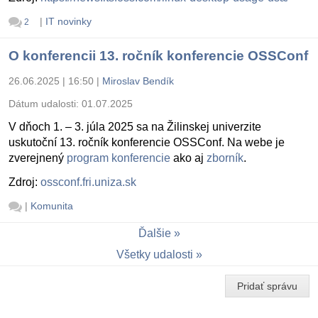
|
IT novinky
2
O konferencii 13. ročník konferencie OSSConf
26.06.2025 | 16:50
|
Miroslav Bendík
Dátum udalosti:
01.07.2025
V dňoch 1. – 3. júla 2025 sa na Žilinskej univerzite
uskutoční 13. ročník konferencie OSSConf. Na webe je
zverejnený
program konferencie
ako aj
zborník
.
Zdroj:
ossconf.fri.uniza.sk
|
Komunita
Ďalšie
Všetky udalosti
Pridať správu