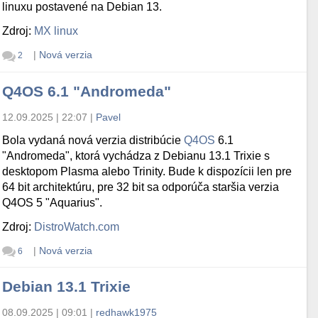
linuxu postavené na Debian 13.
Zdroj:
MX linux
|
Nová verzia
2
Q4OS 6.1 "Andromeda"
12.09.2025 | 22:07
|
Pavel
Bola vydaná nová verzia distribúcie
Q4OS
6.1
"Andromeda", ktorá vychádza z Debianu 13.1 Trixie s
desktopom Plasma alebo Trinity. Bude k dispozícii len pre
64 bit architektúru, pre 32 bit sa odporúča staršia verzia
Q4OS 5 "Aquarius".
Zdroj:
DistroWatch.com
|
Nová verzia
6
Debian 13.1 Trixie
08.09.2025 | 09:01
|
redhawk1975