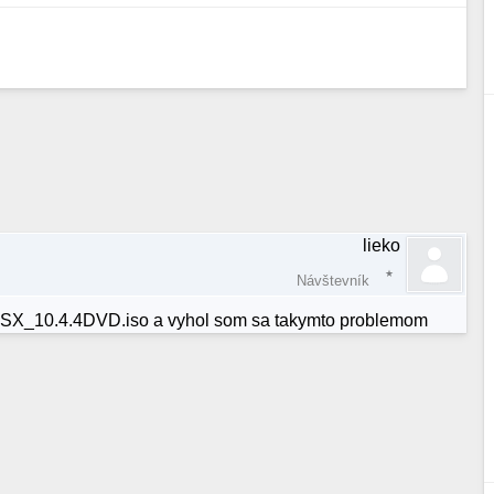
lieko
Návštevník
cOSX_10.4.4DVD.iso a vyhol som sa takymto problemom