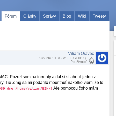
Fórum
Články
Správy
Blog
Wiki
Tweety
Viliam Oravec
Kubuntu 10.04 (MSI GX700PX)
Používateľ
AC. Pozrel som na torrenty a dal si stiahnuť jednu z
ory. Tie .dmg sa mi podarilo mountnuť nakoľko viem, že to
Ale pomocou čoho mám
OS9.dmg /home/viliam/BIN/)