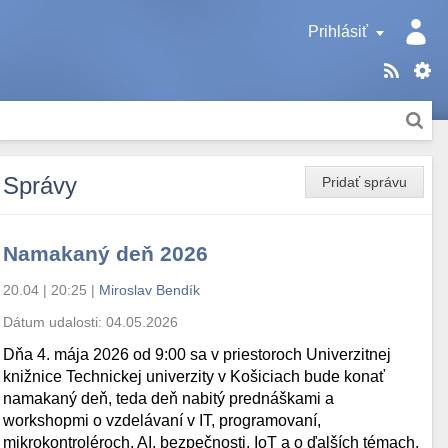
Prihlásiť
Správy
Pridať správu
Namakaný deň 2026
20.04 | 20:25
|
Miroslav Bendík
Dátum udalosti:
04.05.2026
Dňa 4. mája 2026 od 9:00 sa v priestoroch Univerzitnej
knižnice Technickej univerzity v Košiciach bude konať
namakaný deň, teda deň nabitý prednáškami a
workshopmi o vzdelávaní v IT, programovaní,
mikrokontroléroch, AI, bezpečnosti, IoT a o ďalších témach.