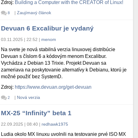
Zdroj:
Building a Computer with the CREATOR of Linux!
|
Zaujímavý článok
8
Devuan 6 Excalibur je vydaný
03.11.2025 | 22:52
|
menom
Na svete je nová stabilná verzia linuxovej distribúcie
Devuan s číslom 6 a kódovým menom Excalibur.
Vychádza z Debian 13 Trixie. Projekt Devuan sa
zameriava na poskytovanie alternatívy k Debianu, ktorú je
možné použiť bez SystemD.
Zdroj:
https://www.devuan.org/get-devuan
|
Nová verzia
2
MX-25 “Infinity” beta 1
22.09.2025 | 08:40
|
redhawk1975
Ludia okolo MX linuxu uvolnili na testovanie prvé ISO MX