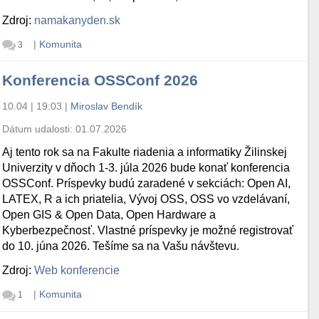
Zdroj:
namakanyden.sk
|
Komunita
3
Konferencia OSSConf 2026
10.04 | 19:03
|
Miroslav Bendík
Dátum udalosti:
01.07.2026
Aj tento rok sa na Fakulte riadenia a informatiky Žilinskej
Univerzity v dňoch 1-3. júla 2026 bude konať konferencia
OSSConf. Príspevky budú zaradené v sekciách: Open AI,
LATEX, R a ich priatelia, Vývoj OSS, OSS vo vzdelávaní,
Open GIS & Open Data, Open Hardware a
Kyberbezpečnosť. Vlastné príspevky je možné registrovať
do 10. júna 2026. Tešíme sa na Vašu návštevu.
Zdroj:
Web konferencie
|
Komunita
1