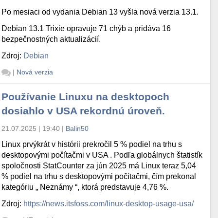
Po mesiaci od vydania Debian 13 vyšla nová verzia 13.1.
Debian 13.1 Trixie opravuje 71 chýb a pridáva 16
bezpečnostných aktualizácií.
Zdroj:
Debian
|
Nová verzia
Používanie Linuxu na desktopoch
dosiahlo v USA rekordnú úroveň.
21.07.2025 | 19:40
|
Balin50
Linux prvýkrát v histórii prekročil 5 % podiel na trhu s
desktopovými počítačmi v USA . Podľa globálnych štatistík
spoločnosti StatCounter za jún 2025 má Linux teraz 5,04
% podiel na trhu s desktopovými počítačmi, čím prekonal
kategóriu „ Neznámy “, ktorá predstavuje 4,76 %.
Zdroj:
https://news.itsfoss.com/linux-desktop-usage-usa/