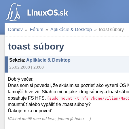
Domov
Fórum
Aplikácie & Desktop
toast súbory
toast súbory
Sekcia
:
Aplikácie & Desktop
25.02.2008 | 23:08
Dobrý večer.
Dnes som si povedal, že skúsim sa pozrieť ako vyzerá OS M
tamojších verzii. Stiahlo mi nejake .dmg súbory a toast súb
obsahuje FS HFS.
(sudo mount -t hfs /home/viliam/Mac
mountnúť alebo vypáliť tie .toast súbory?
Ďakujem za odpoveď.
Všichni mněli ruce od krve, jenom já hubu... :)