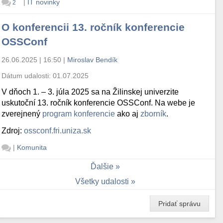
|
IT novinky
2
O konferencii 13. ročník konferencie
OSSConf
26.06.2025 | 16:50
|
Miroslav Bendík
Dátum udalosti:
01.07.2025
V dňoch 1. – 3. júla 2025 sa na Žilinskej univerzite
uskutoční 13. ročník konferencie OSSConf. Na webe je
zverejnený
program konferencie
ako aj
zborník
.
Zdroj:
ossconf.fri.uniza.sk
|
Komunita
Ďalšie
Všetky udalosti
Pridať správu