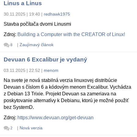
Linus a Linus
30.11.2025 | 19:40
|
redhawk1975
Stavba počítača dvomi Linusmi
Zdroj:
Building a Computer with the CREATOR of Linux!
|
Zaujímavý článok
8
Devuan 6 Excalibur je vydaný
03.11.2025 | 22:52
|
menom
Na svete je nová stabilná verzia linuxovej distribúcie
Devuan s číslom 6 a kódovým menom Excalibur. Vychádza
z Debian 13 Trixie. Projekt Devuan sa zameriava na
poskytovanie alternatívy k Debianu, ktorú je možné použiť
bez SystemD.
Zdroj:
https://www.devuan.org/get-devuan
|
Nová verzia
2