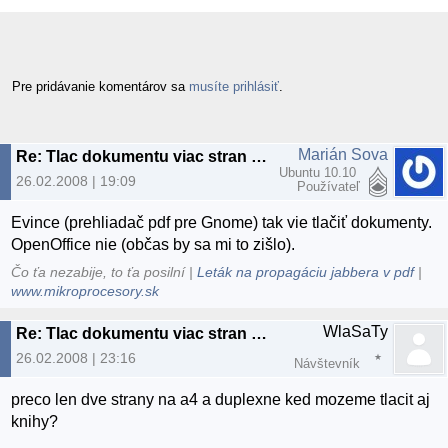
Pre pridávanie komentárov sa
musíte prihlásiť
.
Marián Sova
Re: Tlac dokumentu viac stran na 1
Ubuntu 10.10
26.02.2008 | 19:09
Používateľ
Evince (prehliadač pdf pre Gnome) tak vie tlačiť dokumenty.
OpenOffice nie (občas by sa mi to zišlo).
Čo ťa nezabije, to ťa posilní |
Leták na propagáciu jabbera v pdf
|
www.mikroprocesory.sk
WlaSaTy
Re: Tlac dokumentu viac stran na 1
26.02.2008 | 23:16
Návštevník
preco len dve strany na a4 a duplexne ked mozeme tlacit aj
knihy?