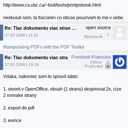
http://www.cs.ubc.ca/~bsd/tools/printpsbook.html
neskusal som, ta tlaciaren co obcas pouzivam to ma v sebe.
open source
Re: Tlac dokumentu viac stran na 1
27.02.2008 | 11:01
Návštevník
Manipulating PDFs with the PDF Toolkit
Frantisek Klabzuba
Re: Tlac dokumentu viac stran na 1
Debian
27.02.2008 | 19:18
Používateľ
Vdaka, nakoniec som to spravil takto:
1. otvorit v OpenOffice, obsah (1 stranu) skopirovat 2x, cize
2 rovnake strany
2. export do pdf
3. evince