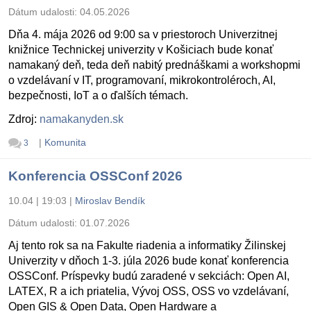
Dátum udalosti:
04.05.2026
Dňa 4. mája 2026 od 9:00 sa v priestoroch Univerzitnej
knižnice Technickej univerzity v Košiciach bude konať
namakaný deň, teda deň nabitý prednáškami a workshopmi
o vzdelávaní v IT, programovaní, mikrokontroléroch, AI,
bezpečnosti, IoT a o ďalších témach.
Zdroj:
namakanyden.sk
|
Komunita
3
Konferencia OSSConf 2026
10.04 | 19:03
|
Miroslav Bendík
Dátum udalosti:
01.07.2026
Aj tento rok sa na Fakulte riadenia a informatiky Žilinskej
Univerzity v dňoch 1-3. júla 2026 bude konať konferencia
OSSConf. Príspevky budú zaradené v sekciách: Open AI,
LATEX, R a ich priatelia, Vývoj OSS, OSS vo vzdelávaní,
Open GIS & Open Data, Open Hardware a