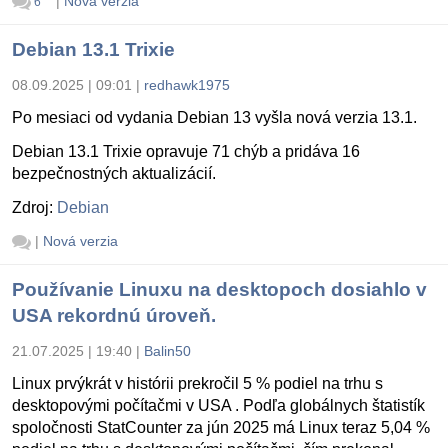
|
Nová verzia
6
Debian 13.1 Trixie
08.09.2025 | 09:01
|
redhawk1975
Po mesiaci od vydania Debian 13 vyšla nová verzia 13.1.
Debian 13.1 Trixie opravuje 71 chýb a pridáva 16
bezpečnostných aktualizácií.
Zdroj:
Debian
|
Nová verzia
Používanie Linuxu na desktopoch dosiahlo v
USA rekordnú úroveň.
21.07.2025 | 19:40
|
Balin50
Linux prvýkrát v histórii prekročil 5 % podiel na trhu s
desktopovými počítačmi v USA . Podľa globálnych štatistík
spoločnosti StatCounter za jún 2025 má Linux teraz 5,04 %