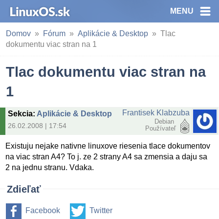
MENU
Domov
Fórum
Aplikácie & Desktop
Tlac
dokumentu viac stran na 1
Tlac dokumentu viac stran na
1
Frantisek Klabzuba
Sekcia
:
Aplikácie & Desktop
Debian
26.02.2008 | 17:54
Používateľ
Existuju nejake nativne linuxove riesenia tlace dokumentov
na viac stran A4? To j. ze 2 strany A4 sa zmensia a daju sa
2 na jednu stranu. Vdaka.
Zdieľať
Facebook
Twitter