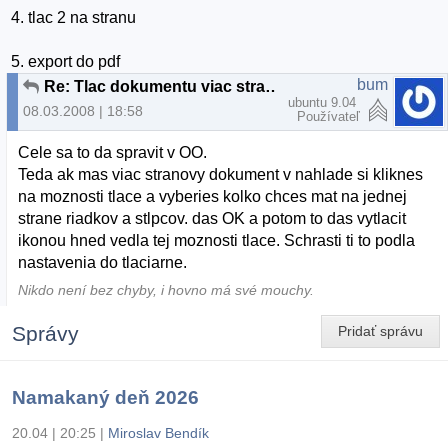
4. tlac 2 na stranu
5. export do pdf
bum
Re: Tlac dokumentu viac stran na 1
ubuntu 9.04
08.03.2008 | 18:58
Používateľ
Cele sa to da spravit v OO.
Teda ak mas viac stranovy dokument v nahlade si kliknes
na moznosti tlace a vyberies kolko chces mat na jednej
strane riadkov a stlpcov. das OK a potom to das vytlacit
ikonou hned vedla tej moznosti tlace. Schrasti ti to podla
nastavenia do tlaciarne.
Nikdo není bez chyby, i hovno má své mouchy.
Správy
Pridať správu
Namakaný deň 2026
20.04 | 20:25
|
Miroslav Bendík