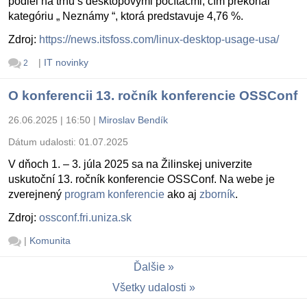
podiel na trhu s desktopovými počítačmi, čím prekonal
kategóriu „ Neznámy “, ktorá predstavuje 4,76 %.
Zdroj:
https://news.itsfoss.com/linux-desktop-usage-usa/
|
IT novinky
2
O konferencii 13. ročník konferencie OSSConf
26.06.2025 | 16:50
|
Miroslav Bendík
Dátum udalosti:
01.07.2025
V dňoch 1. – 3. júla 2025 sa na Žilinskej univerzite
uskutoční 13. ročník konferencie OSSConf. Na webe je
zverejnený
program konferencie
ako aj
zborník
.
Zdroj:
ossconf.fri.uniza.sk
|
Komunita
Ďalšie
Všetky udalosti