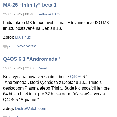
MX-25 “Infinity” beta 1
22.09.2025 | 08:40
|
redhawk1975
Ludia okolo MX linuxu uvolnili na testovanie prvé ISO MX
linuxu postavené na Debian 13.
Zdroj:
MX linux
|
Nová verzia
2
Q4OS 6.1 "Andromeda"
12.09.2025 | 22:07
|
Pavel
Bola vydaná nová verzia distribúcie
Q4OS
6.1
"Andromeda", ktorá vychádza z Debianu 13.1 Trixie s
desktopom Plasma alebo Trinity. Bude k dispozícii len pre
64 bit architektúru, pre 32 bit sa odporúča staršia verzia
Q4OS 5 "Aquarius".
Zdroj:
DistroWatch.com