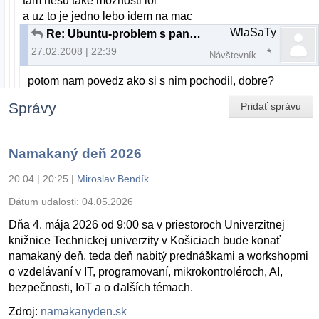
tam nesu take moznosti lol
a uz to je jedno lebo idem na mac
WlaSaTy
Re: Ubuntu-problem s panelom
27.02.2008 | 22:39
Návštevník
potom nam povedz ako si s nim pochodil, dobre?
Správy
Pridať správu
Namakaný deň 2026
20.04 | 20:25
|
Miroslav Bendík
Dátum udalosti:
04.05.2026
Dňa 4. mája 2026 od 9:00 sa v priestoroch Univerzitnej
knižnice Technickej univerzity v Košiciach bude konať
namakaný deň, teda deň nabitý prednáškami a workshopmi
o vzdelávaní v IT, programovaní, mikrokontroléroch, AI,
bezpečnosti, IoT a o ďalších témach.
Zdroj:
namakanyden.sk