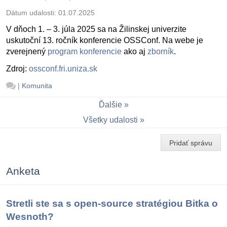
Dátum udalosti:
01.07.2025
V dňoch 1. – 3. júla 2025 sa na Žilinskej univerzite
uskutoční 13. ročník konferencie OSSConf. Na webe je
zverejnený
program konferencie
ako aj
zborník
.
Zdroj:
ossconf.fri.uniza.sk
|
Komunita
Ďalšie
Všetky udalosti
Pridať správu
Anketa
Stretli ste sa s open-source stratégiou Bitka o
Wesnoth?