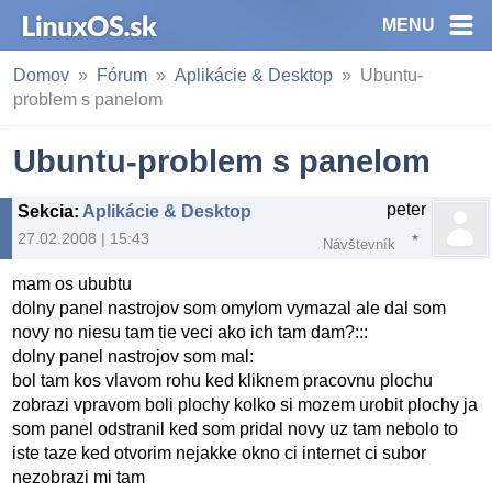
MENU
Domov
Fórum
Aplikácie & Desktop
Ubuntu-
problem s panelom
Ubuntu-problem s panelom
peter
Sekcia
:
Aplikácie & Desktop
27.02.2008 | 15:43
Návštevník
mam os ububtu
dolny panel nastrojov som omylom vymazal ale dal som
novy no niesu tam tie veci ako ich tam dam?:::
dolny panel nastrojov som mal:
bol tam kos vlavom rohu ked kliknem pracovnu plochu
zobrazi vpravom boli plochy kolko si mozem urobit plochy ja
som panel odstranil ked som pridal novy uz tam nebolo to
iste taze ked otvorim nejakke okno ci internet ci subor
nezobrazi mi tam