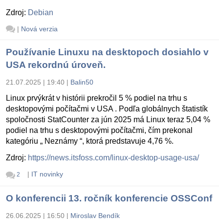
Zdroj:
Debian
|
Nová verzia
Používanie Linuxu na desktopoch dosiahlo v
USA rekordnú úroveň.
21.07.2025 | 19:40
|
Balin50
Linux prvýkrát v histórii prekročil 5 % podiel na trhu s
desktopovými počítačmi v USA . Podľa globálnych štatistík
spoločnosti StatCounter za jún 2025 má Linux teraz 5,04 %
podiel na trhu s desktopovými počítačmi, čím prekonal
kategóriu „ Neznámy “, ktorá predstavuje 4,76 %.
Zdroj:
https://news.itsfoss.com/linux-desktop-usage-usa/
|
IT novinky
2
O konferencii 13. ročník konferencie OSSConf
26.06.2025 | 16:50
|
Miroslav Bendík