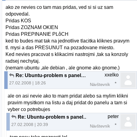
ako ze nevies co tam mas pridas, ved si si uz sam
odpovedal.
Pridas KOS
Pridas ZOZNAM OKIEN
Pridas PREPINANIE PLôCH
ked to budes mat tak na jednotlive tlacitka kliknes pravym
tl. mysi a das PRESUNUT na pozadovane miesto.
Ked nevies pracovat s klikacimi nastrojmi ,tak sa konzoly
radsej nechytaj.
(nemam ubuntu ,ale debian , ale gnome ako gnome.)
xxelko
Re: Ubuntu-problem s panelom
27.02.2008 | 18:26
Návštevník
ale on asi nevie ako to mam pridat alebo sa mylim klikni
pravim mysitkom na listu a daj pridat do panelu a tam si
vyber co potrebujes
peter
Re: Ubuntu-problem s panelom
27.02.2008 | 20:39
Návštevník