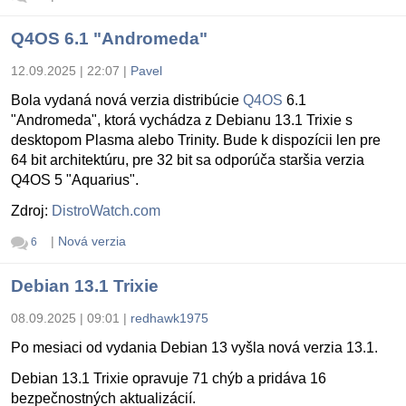
Q4OS 6.1 "Andromeda"
12.09.2025 | 22:07
|
Pavel
Bola vydaná nová verzia distribúcie
Q4OS
6.1
"Andromeda", ktorá vychádza z Debianu 13.1 Trixie s
desktopom Plasma alebo Trinity. Bude k dispozícii len pre
64 bit architektúru, pre 32 bit sa odporúča staršia verzia
Q4OS 5 "Aquarius".
Zdroj:
DistroWatch.com
|
Nová verzia
6
Debian 13.1 Trixie
08.09.2025 | 09:01
|
redhawk1975
Po mesiaci od vydania Debian 13 vyšla nová verzia 13.1.
Debian 13.1 Trixie opravuje 71 chýb a pridáva 16
bezpečnostných aktualizácií.