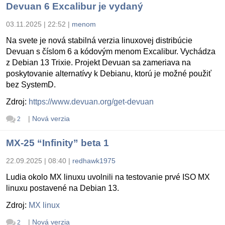
Devuan 6 Excalibur je vydaný
03.11.2025 | 22:52
|
menom
Na svete je nová stabilná verzia linuxovej distribúcie
Devuan s číslom 6 a kódovým menom Excalibur. Vychádza
z Debian 13 Trixie. Projekt Devuan sa zameriava na
poskytovanie alternatívy k Debianu, ktorú je možné použiť
bez SystemD.
Zdroj:
https://www.devuan.org/get-devuan
|
Nová verzia
2
MX-25 “Infinity” beta 1
22.09.2025 | 08:40
|
redhawk1975
Ludia okolo MX linuxu uvolnili na testovanie prvé ISO MX
linuxu postavené na Debian 13.
Zdroj:
MX linux
|
Nová verzia
2