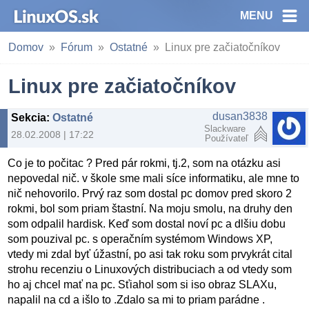
MENU
Domov
Fórum
Ostatné
Linux pre začiatočníkov
Linux pre začiatočníkov
dusan3838
Sekcia
:
Ostatné
Slackware
28.02.2008 | 17:22
Používateľ
Co je to počitac ? Pred pár rokmi, tj.2, som na otázku asi
nepovedal nič. v škole sme mali síce informatiku, ale mne to
nič nehovorilo. Prvý raz som dostal pc domov pred skoro 2
rokmi, bol som priam štastní. Na moju smolu, na druhy den
som odpalil hardisk. Keď som dostal noví pc a dlšiu dobu
som pouzival pc. s operačním systémom Windows XP,
vtedy mi zdal byť úžastní, po asi tak roku som prvykrát cital
strohu recenziu o Linuxových distribuciach a od vtedy som
ho aj chcel mať na pc. Sťiahol som si iso obraz SLAXu,
napalil na cd a išlo to .Zdalo sa mi to priam parádne .