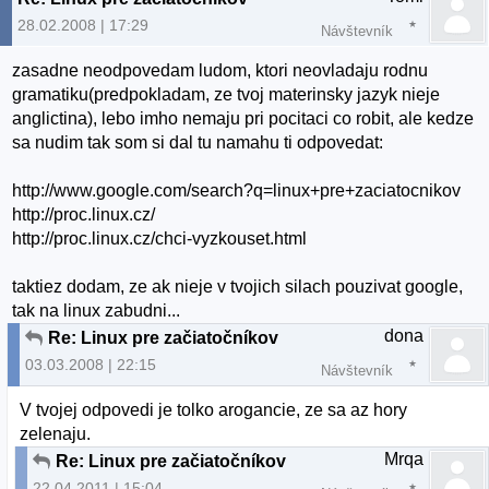
28.02.2008 | 17:29
Návštevník
zasadne neodpovedam ludom, ktori neovladaju rodnu
gramatiku(predpokladam, ze tvoj materinsky jazyk nieje
anglictina), lebo imho nemaju pri pocitaci co robit, ale kedze
sa nudim tak som si dal tu namahu ti odpovedat:
http://www.google.com/search?q=linux+pre+zaciatocnikov
http://proc.linux.cz/
http://proc.linux.cz/chci-vyzkouset.html
taktiez dodam, ze ak nieje v tvojich silach pouzivat google,
tak na linux zabudni...
dona
Re: Linux pre začiatočníkov
03.03.2008 | 22:15
Návštevník
V tvojej odpovedi je tolko arogancie, ze sa az hory
zelenaju.
Mrqa
Re: Linux pre začiatočníkov
22.04.2011 | 15:04