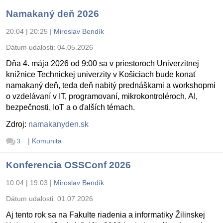
Namakaný deň 2026
20.04 | 20:25
|
Miroslav Bendík
Dátum udalosti:
04.05.2026
Dňa 4. mája 2026 od 9:00 sa v priestoroch Univerzitnej
knižnice Technickej univerzity v Košiciach bude konať
namakaný deň, teda deň nabitý prednáškami a workshopmi
o vzdelávaní v IT, programovaní, mikrokontroléroch, AI,
bezpečnosti, IoT a o ďalších témach.
Zdroj:
namakanyden.sk
|
Komunita
3
Konferencia OSSConf 2026
10.04 | 19:03
|
Miroslav Bendík
Dátum udalosti:
01.07.2026
Aj tento rok sa na Fakulte riadenia a informatiky Žilinskej