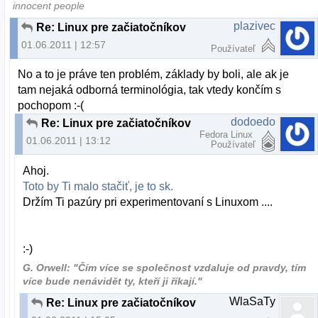
innocent people
plazivec
Re: Linux pre začiatočníkov
01.06.2011 | 12:57
Používateľ
No a to je práve ten problém, základy by boli, ale ak je
tam nejaká odborná terminológia, tak vtedy končím s
pochopom :-(
dodoedo
Re: Linux pre začiatočníkov
Fedora Linux
01.06.2011 | 13:12
Používateľ
Ahoj.
Toto by Ti malo stačiť, je to sk.
Držím Ti pazúry pri experimentovaní s Linuxom ....
:-)
G. Orwell: "Čím více se společnost vzdaluje od pravdy, tím
více bude nenávidět ty, kteří ji říkají."
WlaSaTy
Re: Linux pre začiatočníkov