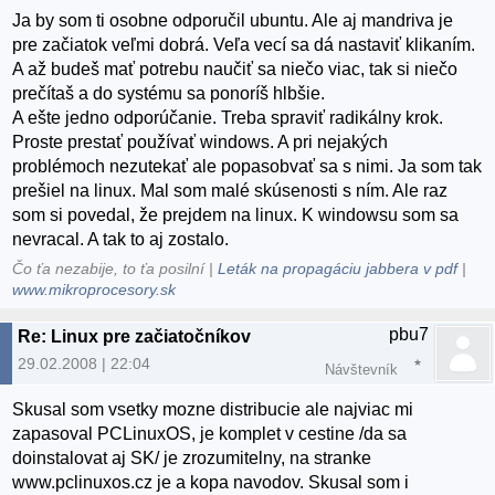
Ja by som ti osobne odporučil ubuntu. Ale aj mandriva je
pre začiatok veľmi dobrá. Veľa vecí sa dá nastaviť klikaním.
A až budeš mať potrebu naučiť sa niečo viac, tak si niečo
prečítaš a do systému sa ponoríš hlbšie.
A ešte jedno odporúčanie. Treba spraviť radikálny krok.
Proste prestať používať windows. A pri nejakých
problémoch nezutekať ale popasobvať sa s nimi. Ja som tak
prešiel na linux. Mal som malé skúsenosti s ním. Ale raz
som si povedal, že prejdem na linux. K windowsu som sa
nevracal. A tak to aj zostalo.
Čo ťa nezabije, to ťa posilní |
Leták na propagáciu jabbera v pdf
|
www.mikroprocesory.sk
pbu7
Re: Linux pre začiatočníkov
29.02.2008 | 22:04
Návštevník
Skusal som vsetky mozne distribucie ale najviac mi
zapasoval PCLinuxOS, je komplet v cestine /da sa
doinstalovat aj SK/ je zrozumitelny, na stranke
www.pclinuxos.cz je a kopa navodov. Skusal som i