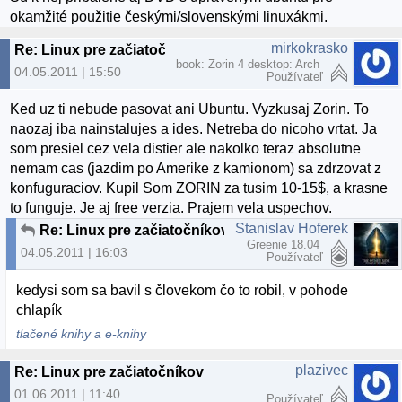
okamžité použitie českými/slovenskými linuxákmi.
mirkokrasko
Re: Linux pre začiatočníkov
book: Zorin 4 desktop: Arch
04.05.2011 | 15:50
Používateľ
Ked uz ti nebude pasovat ani Ubuntu. Vyzkusaj Zorin. To
naozaj iba nainstalujes a ides. Netreba do nicoho vrtat. Ja
som presiel cez vela distier ale nakolko teraz absolutne
nemam cas (jazdim po Amerike z kamionom) sa zdrzovat z
konfuguraciov. Kupil Som ZORIN za tusim 10-15$, a krasne
to funguje. Je aj free verzia. Prajem vela uspechov.
Stanislav Hoferek
Re: Linux pre začiatočníkov
Greenie 18.04
04.05.2011 | 16:03
Používateľ
kedysi som sa bavil s človekom čo to robil, v pohode
chlapík
tlačené knihy a e-knihy
plazivec
Re: Linux pre začiatočníkov
01.06.2011 | 11:40
Používateľ