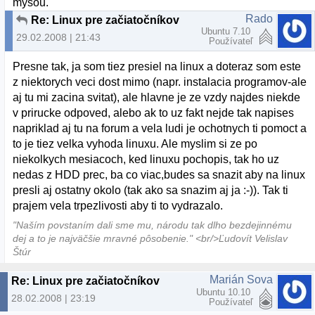
mysou.
Rado
Re: Linux pre začiatočníkov
Ubuntu 7.10
29.02.2008 | 21:43
Používateľ
Presne tak, ja som tiez presiel na linux a doteraz som este
z niektorych veci dost mimo (napr. instalacia programov-ale
aj tu mi zacina svitat), ale hlavne je ze vzdy najdes niekde
v prirucke odpoved, alebo ak to uz fakt nejde tak napises
napriklad aj tu na forum a vela ludi je ochotnych ti pomoct a
to je tiez velka vyhoda linuxu. Ale myslim si ze po
niekolkych mesiacoch, ked linuxu pochopis, tak ho uz
nedas z HDD prec, ba co viac,budes sa snazit aby na linux
presli aj ostatny okolo (tak ako sa snazim aj ja :-)). Tak ti
prajem vela trpezlivosti aby ti to vydrazalo.
"Naším povstaním dali sme mu, národu tak dlho bezdejinnému
dej a to je najväčšie mravné pôsobenie." <br/>Ľudovít Velislav
Štúr
Marián Sova
Re: Linux pre začiatočníkov
Ubuntu 10.10
28.02.2008 | 23:19
Používateľ