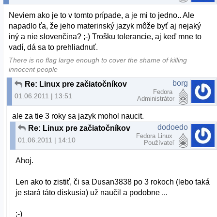
Neviem ako je to v tomto prípade, a je mi to jedno.. Ale
napadlo ťa, že jeho materinský jazyk môže byť aj nejaký
iný a nie slovenčina? ;-) Trošku tolerancie, aj keď mne to
vadí, dá sa to prehliadnuť.
There is no flag large enough to cover the shame of killing
innocent people
borg
Re: Linux pre začiatočníkov
Fedora
01.06.2011 | 13:51
Administrátor
ale za tie 3 roky sa jazyk mohol naucit.
dodoedo
Re: Linux pre začiatočníkov
Fedora Linux
01.06.2011 | 14:10
Používateľ
Ahoj.
Len ako to zistiť, či sa Dusan3838 po 3 rokoch (lebo taká
je stará táto diskusia) už naučil a podobne ...
;-)