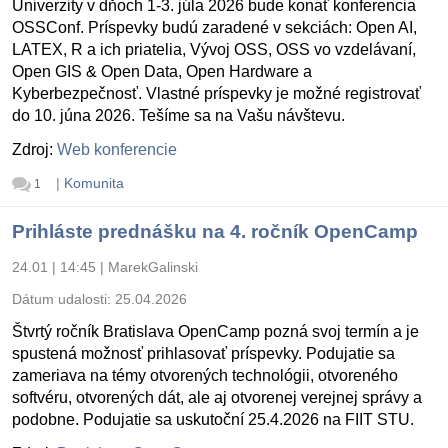
Univerzity v dňoch 1-3. júla 2026 bude konať konferencia
OSSConf. Príspevky budú zaradené v sekciách: Open AI,
LATEX, R a ich priatelia, Vývoj OSS, OSS vo vzdelávaní,
Open GIS & Open Data, Open Hardware a
Kyberbezpečnosť. Vlastné príspevky je možné registrovať
do 10. júna 2026. Tešíme sa na Vašu návštevu.
Zdroj:
Web konferencie
|
Komunita
1
Prihláste prednášku na 4. ročník OpenCamp
24.01 | 14:45
|
MarekGalinski
Dátum udalosti:
25.04.2026
Štvrtý ročník Bratislava OpenCamp pozná svoj termín a je
spustená možnosť prihlasovať príspevky. Podujatie sa
zameriava na témy otvorených technológii, otvoreného
softvéru, otvorených dát, ale aj otvorenej verejnej správy a
podobne. Podujatie sa uskutoční 25.4.2026 na FIIT STU.