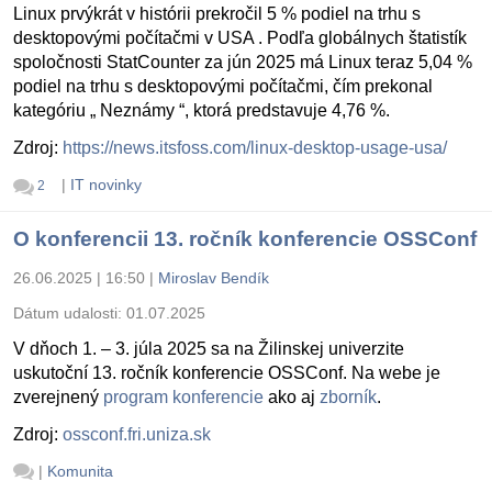
Linux prvýkrát v histórii prekročil 5 % podiel na trhu s
desktopovými počítačmi v USA . Podľa globálnych štatistík
spoločnosti StatCounter za jún 2025 má Linux teraz 5,04 %
podiel na trhu s desktopovými počítačmi, čím prekonal
kategóriu „ Neznámy “, ktorá predstavuje 4,76 %.
Zdroj:
https://news.itsfoss.com/linux-desktop-usage-usa/
|
IT novinky
2
O konferencii 13. ročník konferencie OSSConf
26.06.2025 | 16:50
|
Miroslav Bendík
Dátum udalosti:
01.07.2025
V dňoch 1. – 3. júla 2025 sa na Žilinskej univerzite
uskutoční 13. ročník konferencie OSSConf. Na webe je
zverejnený
program konferencie
ako aj
zborník
.
Zdroj:
ossconf.fri.uniza.sk
|
Komunita