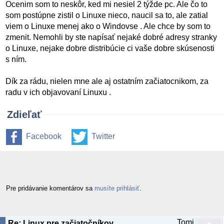
Ocenim som to neskôr, ked mi nesiel 2 týžde pc. Ale čo to
som postúpne zistil o Linuxe nieco, naucil sa to, ale zatial
viem o Linuxe menej ako o Windovse . Ale chce by som to
zmenit. Nemohli by ste napísať nejaké dobré adresy stranky
o Linuxe, nejake dobre distribúcie ci vaše dobre skúsenosti
s ním.
Dík za rádu, nielen mne ale aj ostatním začiatocnikom, za
radu v ich objavovaní Linuxu .
Zdieľať
Facebook
Twitter
Pre pridávanie komentárov sa
musíte prihlásiť
.
Tomi
Re: Linux pre začiatočníkov