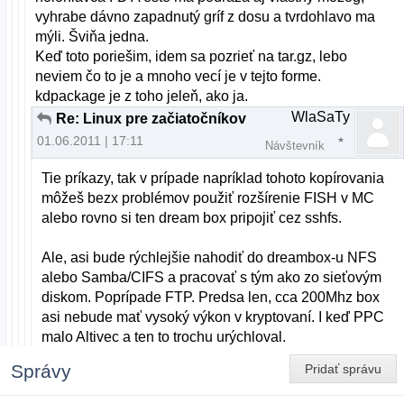
vyhrabe dávno zapadnutý gríf z dosu a tvrdohlavo ma
mýli. Šviňa jedna.
Keď toto poriešim, idem sa pozrieť na tar.gz, lebo
neviem čo to je a mnoho vecí je v tejto forme.
kdpackage je z toho jeleň, ako ja.
WlaSaTy
Re: Linux pre začiatočníkov
01.06.2011 | 17:11
Návštevník
Tie príkazy, tak v prípade napríklad tohoto kopírovania
môžeš bezx problémov použiť rozšírenie FISH v MC
alebo rovno si ten dream box pripojiť cez sshfs.
Ale, asi bude rýchlejšie nahodiť do dreambox-u NFS
alebo Samba/CIFS a pracovať s tým ako zo sieťovým
diskom. Poprípade FTP. Predsa len, cca 200Mhz box
asi nebude mať vysoký výkon v kryptovaní. I keď PPC
malo Altivec a ten to trochu urýchloval.
Správy
Pridať správu