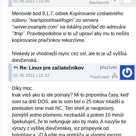
01.06.2011 | 15:05
Návštevník
Menovite bod 9.1.7, odsek
Kopírovanie vzdialeného
súboru "/var/spool/mail/login" zo servera
"server.example.com" na lokálny počítač do adresára
"/tmp"
. Pravdepodobne si to už upraví aby mu to riešilo
kopírovanie priečinkov rekurzívne.
Niekedy je vhodnejší rsync cez ssl, ale to je už vyššia
dievčenská.
plazivec
Re: Linux pre začiatočníkov
01.06.2011 | 16:22
Používateľ
Díky moc.
Inak vieš ako to ide pomaly? Mi to pripomína časy, keď
som sa drtil DOS, ale to som bol o 25 rokov mladší a
predsalen sme mali NC. Ten shell je neúprosný,
pomýliš jedno písmeno, nezbadáš a potom 10 minút
špekuluješ, že to nefunguje ako by malo. A navyše tie
výrazy z vyššej dievčenskej, viz príspevok od
holohlavca :-D A ešte ma podráža aj vlastný mozog,