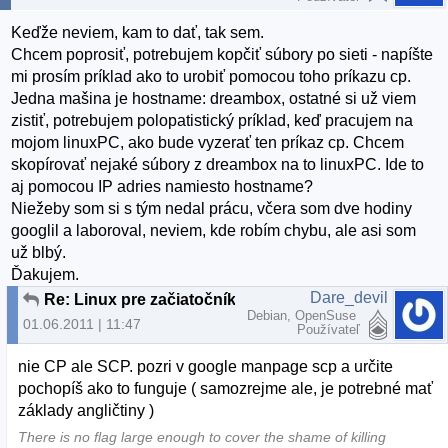
Keďže neviem, kam to dať, tak sem.
Chcem poprosiť, potrebujem kopčiť súbory po sieti - napíšte
mi prosím príklad ako to urobiť pomocou toho príkazu cp.
Jedna mašina je hostname: dreambox, ostatné si už viem
zistiť, potrebujem polopatistický príklad, keď pracujem na
mojom linuxPC, ako bude vyzerať ten príkaz cp. Chcem
skopírovať nejaké súbory z dreambox na to linuxPC. Ide to
aj pomocou IP adries namiesto hostname?
Niežeby som si s tým nedal prácu, včera som dve hodiny
googlil a laboroval, neviem, kde robím chybu, ale asi som
už blbý.
Ďakujem.
Dare_devil
Re: Linux pre začiatočníkov
Debian, OpenSuse
01.06.2011 | 11:47
Používateľ
nie CP ale SCP. pozri v google manpage scp a určite
pochopíš ako to funguje ( samozrejme ale, je potrebné mať
základy angličtiny )
There is no flag large enough to cover the shame of killing