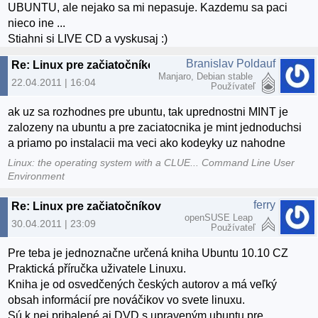
UBUNTU, ale nejako sa mi nepasuje. Kazdemu sa paci
nieco ine ...
Stiahni si LIVE CD a vyskusaj :)
Branislav Poldauf
Re: Linux pre začiatočníkov
Manjaro, Debian stable
22.04.2011 | 16:04
Používateľ
ak uz sa rozhodnes pre ubuntu, tak uprednostni MINT je
zalozeny na ubuntu a pre zaciatocnika je mint jednoduchsi
a priamo po instalacii ma veci ako kodeyky uz nahodne
Linux: the operating system with a CLUE... Command Line User
Environment
ferry
Re: Linux pre začiatočníkov
openSUSE Leap
30.04.2011 | 23:09
Používateľ
Pre teba je jednoznačne určená kniha Ubuntu 10.10 CZ
Praktická příručka uživatele Linuxu.
Kniha je od osvedčených českých autorov a má veľký
obsah informácií pre nováčikov vo svete linuxu.
Sú k nej pribalené aj DVD s upraveným ubuntu pre