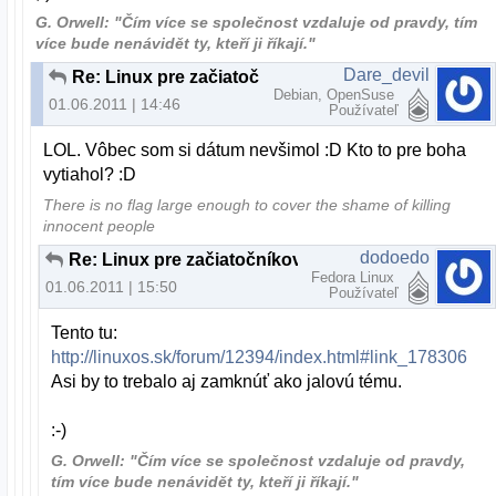
G. Orwell: "Čím více se společnost vzdaluje od pravdy, tím
více bude nenávidět ty, kteří ji říkají."
Dare_devil
Re: Linux pre začiatočníkov
Debian, OpenSuse
01.06.2011 | 14:46
Používateľ
LOL. Vôbec som si dátum nevšimol :D Kto to pre boha
vytiahol? :D
There is no flag large enough to cover the shame of killing
innocent people
dodoedo
Re: Linux pre začiatočníkov
Fedora Linux
01.06.2011 | 15:50
Používateľ
Tento tu:
http://linuxos.sk/forum/12394/index.html#link_178306
Asi by to trebalo aj zamknúť ako jalovú tému.
:-)
G. Orwell: "Čím více se společnost vzdaluje od pravdy,
tím více bude nenávidět ty, kteří ji říkají."