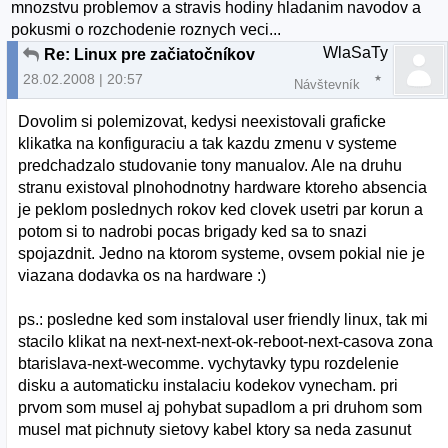
mnozstvu problemov a stravis hodiny hladanim navodov a
pokusmi o rozchodenie roznych veci...
WlaSaTy
Re: Linux pre začiatočníkov
28.02.2008 | 20:57
Návštevník
Dovolim si polemizovat, kedysi neexistovali graficke
klikatka na konfiguraciu a tak kazdu zmenu v systeme
predchadzalo studovanie tony manualov. Ale na druhu
stranu existoval plnohodnotny hardware ktoreho absencia
je peklom poslednych rokov ked clovek usetri par korun a
potom si to nadrobi pocas brigady ked sa to snazi
spojazdnit. Jedno na ktorom systeme, ovsem pokial nie je
viazana dodavka os na hardware :)
ps.: posledne ked som instaloval user friendly linux, tak mi
stacilo klikat na next-next-next-ok-reboot-next-casova zona
btarislava-next-wecomme. vychytavky typu rozdelenie
disku a automaticku instalaciu kodekov vynecham. pri
prvom som musel aj pohybat supadlom a pri druhom som
musel mat pichnuty sietovy kabel ktory sa neda zasunut