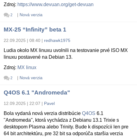
Zdroj:
https://www.devuan.org/get-devuan
|
Nová verzia
2
MX-25 “Infinity” beta 1
22.09.2025 | 08:40
|
redhawk1975
Ludia okolo MX linuxu uvolnili na testovanie prvé ISO MX
linuxu postavené na Debian 13.
Zdroj:
MX linux
|
Nová verzia
2
Q4OS 6.1 "Andromeda"
12.09.2025 | 22:07
|
Pavel
Bola vydaná nová verzia distribúcie
Q4OS
6.1
"Andromeda", ktorá vychádza z Debianu 13.1 Trixie s
desktopom Plasma alebo Trinity. Bude k dispozícii len pre
64 bit architektúru, pre 32 bit sa odporúča staršia verzia