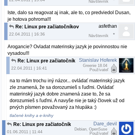
Návštevník
Iste, dalo sa reagovat aj inak, ale to, co predviedol Dusan,
je hotova pohroma!!!
asfethan
Re: Linux pre začiatočníkov
22.04.2011 | 16:36
Návštevník
Arogancie? Ovladat materinsky jazyk je povinnostou nie
vysadou!!!
Stanislav Hoferek
Re: Linux pre začiatočníkov
Greenie 18.04
22.04.2011 | 16:41
Používateľ
na to mám trochu iný názor... ovládať materinský jazyk
zle znamená, že sa dorozumieš s ľuďmi. Ovládať
materinský jazyk dobre znamená zase to, že sa
dorozumieš s ľuďmi. A navyše nie je taký človek už od
prvých písmen považovaný za hlupáka :)
tlačené knihy a e-knihy
Dare_devil
Re: Linux pre začiatočníkov
Debian, OpenSuse
01.06.2011 | 11:44
Používateľ