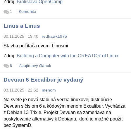
Zdroj:
Bratislava OpenCamp
|
Komunita
1
Linus a Linus
30.11.2025 | 19:40
|
redhawk1975
Stavba počítača dvomi Linusmi
Zdroj:
Building a Computer with the CREATOR of Linux!
|
Zaujímavý článok
8
Devuan 6 Excalibur je vydaný
03.11.2025 | 22:52
|
menom
Na svete je nová stabilná verzia linuxovej distribúcie
Devuan s číslom 6 a kódovým menom Excalibur. Vychádza
z Debian 13 Trixie. Projekt Devuan sa zameriava na
poskytovanie alternatívy k Debianu, ktorú je možné použiť
bez SystemD.