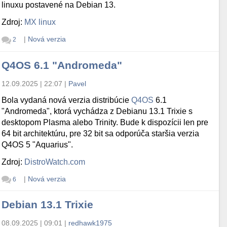
linuxu postavené na Debian 13.
Zdroj:
MX linux
|
Nová verzia
2
Q4OS 6.1 "Andromeda"
12.09.2025 | 22:07
|
Pavel
Bola vydaná nová verzia distribúcie
Q4OS
6.1
"Andromeda", ktorá vychádza z Debianu 13.1 Trixie s
desktopom Plasma alebo Trinity. Bude k dispozícii len pre
64 bit architektúru, pre 32 bit sa odporúča staršia verzia
Q4OS 5 "Aquarius".
Zdroj:
DistroWatch.com
|
Nová verzia
6
Debian 13.1 Trixie
08.09.2025 | 09:01
|
redhawk1975