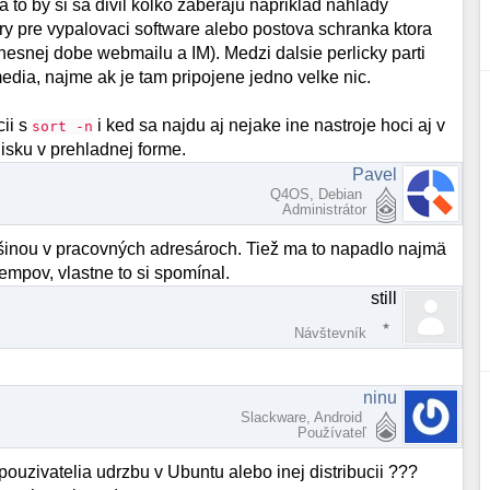
a to by si sa divil kolko zaberaju napriklad nahlady
 pre vypalovaci software alebo postova schranka ktora
esnej dobe webmailu a IM). Medzi dalsie perlicky parti
dia, najme ak je tam pripojene jedno velke nic.
ii s
i ked sa najdu aj nejake ine nastroje hoci aj v
sort -n
isku v prehladnej forme.
Pavel
Q4OS, Debian
Administrátor
äčšinou v pracovných adresároch. Tiež ma to napadlo najmä
empov, vlastne to si spomínal.
still
Návštevník
ninu
Slackware, Android
Používateľ
pouzivatelia udrzbu v Ubuntu alebo inej distribucii ???