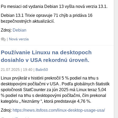
Po mesiaci od vydania Debian 13 vyšla nová verzia 13.1.
Debian 13.1 Trixie opravuje 71 chýb a pridáva 16
bezpečnostných aktualizácií.
Zdroj:
Debian
|
Nová verzia
Používanie Linuxu na desktopoch
dosiahlo v USA rekordnú úroveň.
21.07.2025 | 19:40
|
Balin50
Linux prvýkrát v histórii prekročil 5 % podiel na trhu s
desktopovými počítačmi v USA . Podľa globálnych štatistík
spoločnosti StatCounter za jún 2025 má Linux teraz 5,04
% podiel na trhu s desktopovými počítačmi, čím prekonal
kategóriu „ Neznámy “, ktorá predstavuje 4,76 %.
Zdroj:
https://news.itsfoss.com/linux-desktop-usage-usa/