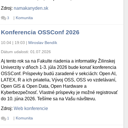
Zdroj:
namakanyden.sk
|
Komunita
3
Konferencia OSSConf 2026
10.04 | 19:03
|
Miroslav Bendík
Dátum udalosti:
01.07.2026
Aj tento rok sa na Fakulte riadenia a informatiky Žilinskej
Univerzity v dňoch 1-3. júla 2026 bude konať konferencia
OSSConf. Príspevky budú zaradené v sekciách: Open AI,
LATEX, R a ich priatelia, Vývoj OSS, OSS vo vzdelávaní,
Open GIS & Open Data, Open Hardware a
Kyberbezpečnosť. Vlastné príspevky je možné registrovať
do 10. júna 2026. Tešíme sa na Vašu návštevu.
Zdroj:
Web konferencie
|
Komunita
1