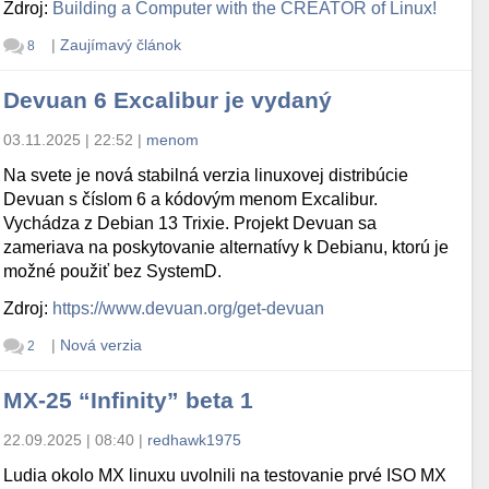
Zdroj:
Building a Computer with the CREATOR of Linux!
|
Zaujímavý článok
8
Devuan 6 Excalibur je vydaný
03.11.2025 | 22:52
|
menom
Na svete je nová stabilná verzia linuxovej distribúcie
Devuan s číslom 6 a kódovým menom Excalibur.
Vychádza z Debian 13 Trixie. Projekt Devuan sa
zameriava na poskytovanie alternatívy k Debianu, ktorú je
možné použiť bez SystemD.
Zdroj:
https://www.devuan.org/get-devuan
|
Nová verzia
2
MX-25 “Infinity” beta 1
22.09.2025 | 08:40
|
redhawk1975
Ludia okolo MX linuxu uvolnili na testovanie prvé ISO MX