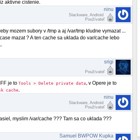
iz aktivne cistenie.
ninu
Slackware, Android
Používateľ
reby mozem subory v /tmp a aj /var/tmp kludne vymazat ...
case mazat ? A ten cache sa uklada do var/cache lebo
..
srigi
Používateľ
FF je to
, v Opere je to
Tools > Delete private data
.
sk cache
ninu
Slackware, Android
Používateľ
asiel, myslim /var/cache ??? Tam sa co uklada ???
Samuel BWPOW Kupka