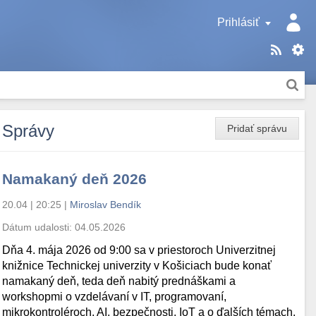
Prihlásiť
Správy
Pridať správu
Namakaný deň 2026
20.04 | 20:25
|
Miroslav Bendík
Dátum udalosti:
04.05.2026
Dňa 4. mája 2026 od 9:00 sa v priestoroch Univerzitnej
knižnice Technickej univerzity v Košiciach bude konať
namakaný deň, teda deň nabitý prednáškami a
workshopmi o vzdelávaní v IT, programovaní,
mikrokontroléroch, AI, bezpečnosti, IoT a o ďalších témach.