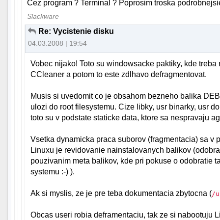
Cez program ? Terminal ? Poprosim troska podrobnejsie 
Slackware
Re: Vycistenie disku
04.03.2008 | 19:54
Vobec nijako! Toto su windowsacke paktiky, kde treba 
CCleaner a potom to este zdlhavo defragmentovat.
Musis si uvedomit co je obsahom bezneho balika DEB
ulozi do root filesystemu. Cize libky, usr binarky, usr
toto su v podstate staticke data, ktore sa nespravaju 
Vsetka dynamicka praca suborov (fragmentacia) sa v 
Linuxu je revidovanie nainstalovanych balikov (odobra
pouzivanim meta balikov, kde pri pokuse o odobratie ta
systemu :-) ).
Ak si myslis, ze je pre teba dokumentacia zbytocna (
/u
Obcas useri robia deframentaciu, tak ze si nabootuju L