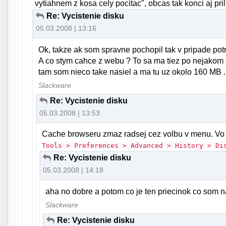
vytiahnem z kosa cely pocitac", obcas tak konci aj pril
Re: Vycistenie disku
05.03.2008 | 13:16
Ok, takze ak som spravne pochopil tak v pripade pot
A co stym cahce z webu ? To sa ma tiez po nejakom 
tam som nieco take nasiel a ma tu uz okolo 160 MB .
Slackware
Re: Vycistenie disku
05.03.2008 | 13:53
Cache browseru zmaz radsej cez volbu v menu. Vo 
Tools > Preferences > Advanced > History > Di
Re: Vycistenie disku
05.03.2008 | 14:18
aha no dobre a potom co je ten priecinok co som n
Slackware
Re: Vycistenie disku