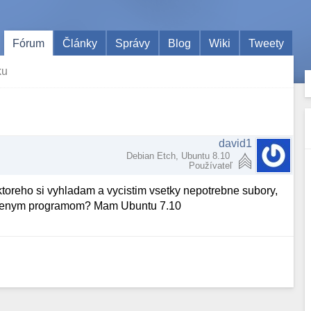
Fórum
Články
Správy
Blog
Wiki
Tweety
ku
david1
Debian Etch, Ubuntu 8.10
Používateľ
ktoreho si vyhladam a vycistim vsetky nepotrebne subory,
stranenym programom? Mam Ubuntu 7.10