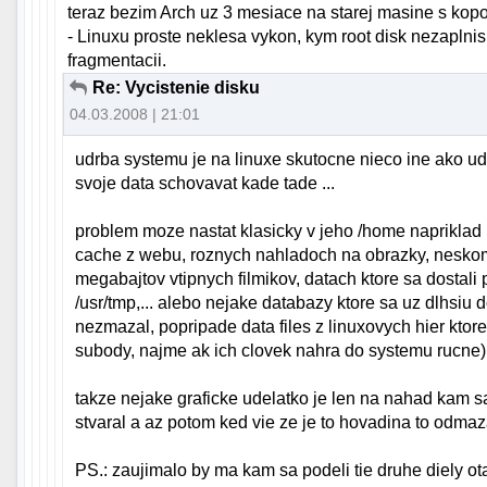
teraz bezim Arch uz 3 mesiace na starej masine s kopou 
- Linuxu proste neklesa vykon, kym root disk nezapln
fragmentacii.
Re: Vycistenie disku
04.03.2008 | 21:01
udrba systemu je na linuxe skutocne nieco ine ako 
svoje data schovavat kade tade ...
problem moze nastat klasicky v jeho /home naprikla
cache z webu, roznych nahladoch na obrazky, neskom
megabajtov vtipnych filmikov, datach ktore sa dostali
/usr/tmp,... alebo nejake databazy ktore sa uz dlhsiu
nezmazal, popripade data files z linuxovych hier ktor
subody, najme ak ich clovek nahra do systemu rucne)
takze nejake graficke udelatko je len na nahad kam s
stvaral a az potom ked vie ze je to hovadina to odmaz
PS.: zaujimalo by ma kam sa podeli tie druhe diely ot