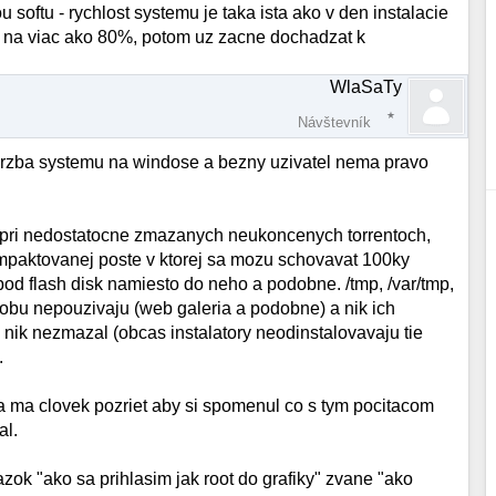
softu - rychlost systemu je taka ista ako v den instalacie
is na viac ako 80%, potom uz zacne dochadzat k
WlaSaTy
Návštevník
udrzba systemu na windose a bezny uzivatel nema pravo
d pri nedostatocne zmazanych neukoncenych torrentoch,
paktovanej poste v ktorej sa mozu schovavat 100ky
 pod flash disk namiesto do neho a podobne. /tmp, /var/tmp,
 dobu nepouzivaju (web galeria a podobne) a nik ich
e nik nezmazal (obcas instalatory neodinstalovavaju tie
.
a ma clovek pozriet aby si spomenul co s tym pocitacom
al.
azok "ako sa prihlasim jak root do grafiky" zvane "ako