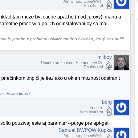
Almalinux, OpenWRT
Používateľ
riklad tam moze byt cache apache (mod_proxy), manu a
t samotne procesy a po ich odinstalovani by sa mal
pekt je jedním z problémů civilizovaného člověka, který se naučil
milboy
Ubuntu so znakom ElementaryOS
Používateľ
 priečinkom tmp či je tiez ako u okien moznost odstranit
ne..
Prečo linux?
borg
Fedora
Administrátor
softu pouzivaj este aj paramter --purge pre apt-get
Samuel BWPOW Kupka
Almalinux, OpenWRT