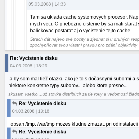
05.03.2008 | 14:33
Tam sa uklada cache systemovych procesor. Nap
inych veci. O priebezne cistenie by sa mali stara
balickovac postarat aj o vycistenie tejto cache.
Strach dát najevo své pocity a zjednat si u druhých res
zpochybňovat svou vlastní pravdu pro zdání objektivity
Re: Vycistenie disku
04.03.2008 | 18:26
ja by som mal tiež otazku ako je to s dočasnymi subormi a s
niektore konkretne typy suborov... alebo ktore presne...
skusam vsetko....už stovka distribúcií za tie roky a vedomosti žiad
Re: Vycistenie disku
04.03.2008 | 19:18
obsah /tmp, /var/tmp mozes kludne zmazat. pri odinstalacii 
Re: Vycistenie disku