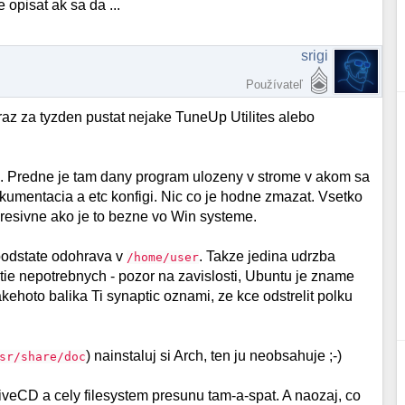
opisat ak sa da ...
srigi
Používateľ
raz za tyzden pustat nejake TuneUp Utilites alebo
. Predne je tam dany program ulozeny v strome v akom sa
 dokumentacia a etc konfigi. Nic co je hodne zmazat. Vsetko
agresivne ako je to bezne vo Win systeme.
podstate odohrava v
. Takze jedina udrzba
/home/user
tie nepotrebnych - pozor na zavislosti, Ubuntu je zname
kehoto balika Ti synaptic oznami, ze kce odstrelit polku
) nainstaluj si Arch, ten ju neobsahuje ;-)
sr/share/doc
iveCD a cely filesystem presunu tam-a-spat. A naozaj, co