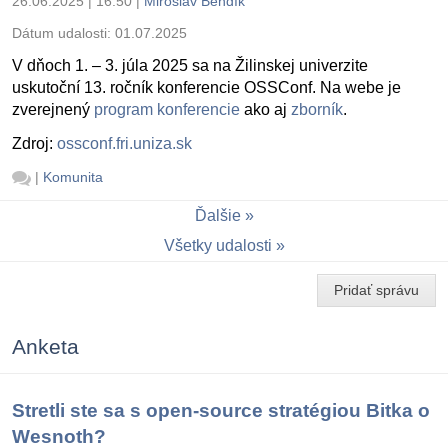
26.06.2025 | 16:50
|
Miroslav Bendík
Dátum udalosti:
01.07.2025
V dňoch 1. – 3. júla 2025 sa na Žilinskej univerzite
uskutoční 13. ročník konferencie OSSConf. Na webe je
zverejnený
program konferencie
ako aj
zborník
.
Zdroj:
ossconf.fri.uniza.sk
|
Komunita
Ďalšie
Všetky udalosti
Pridať správu
Anketa
Stretli ste sa s open-source stratégiou Bitka o
Wesnoth?