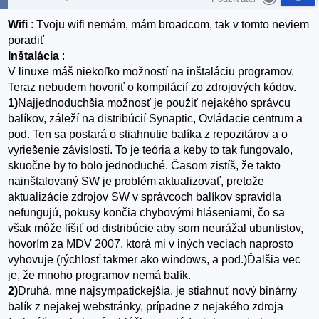
Wifi
: Tvoju wifi nemám, mám broadcom, tak v tomto neviem
poradiť
Inštalácia
:
V linuxe máš niekoľko možností na inštaláciu programov.
Teraz nebudem hovoriť o kompilácií zo zdrojových kódov.
1)
Najjednoduchšia možnosť je použiť nejakého správcu
balíkov, záleží na distribúcií Synaptic, Ovládacie centrum a
pod. Ten sa postará o stiahnutie balíka z repozitárov a o
vyriešenie závislostí. To je teória a keby to tak fungovalo,
skuočne by to bolo jednoduché. Časom zistíš, že takto
nainštalovaný SW je problém aktualizovať, pretože
aktualizácie zdrojov SW v správcoch balíkov spravidla
nefungujú, pokusy končia chybovými hláseniami, čo sa
však môže líšiť od distribúcie aby som neurážal ubuntistov,
hovorím za MDV 2007, ktorá mi v iných veciach naprosto
vyhovuje (rýchlosť takmer ako windows, a pod.)Ďalšia vec
je, že mnoho programov nemá balík.
2)
Druhá, mne najsympatickejšia, je stiahnuť nový binárny
balík z nejakej webstránky, prípadne z nejakého zdroja