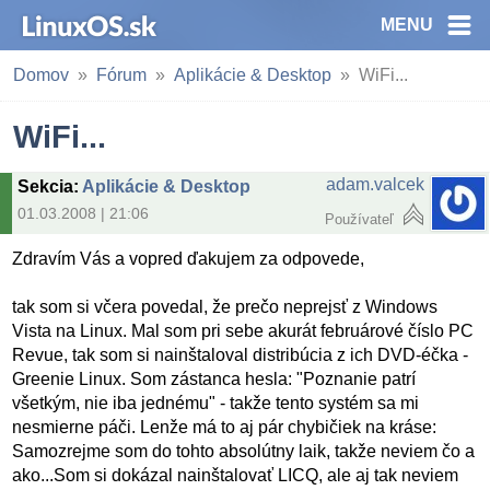
MENU
Domov
Fórum
Aplikácie & Desktop
WiFi...
WiFi...
adam.valcek
Sekcia
:
Aplikácie & Desktop
01.03.2008 | 21:06
Používateľ
Zdravím Vás a vopred ďakujem za odpovede,
tak som si včera povedal, že prečo neprejsť z Windows
Vista na Linux. Mal som pri sebe akurát februárové číslo PC
Revue, tak som si nainštaloval distribúcia z ich DVD-éčka -
Greenie Linux. Som zástanca hesla: "Poznanie patrí
všetkým, nie iba jednému" - takže tento systém sa mi
nesmierne páči. Lenže má to aj pár chybičiek na kráse:
Samozrejme som do tohto absolútny laik, takže neviem čo a
ako...Som si dokázal nainštalovať LICQ, ale aj tak neviem