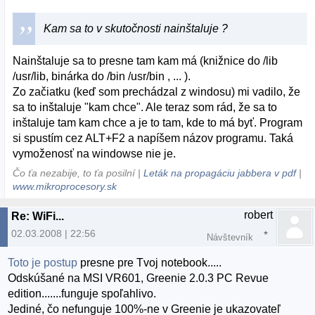
Kam sa to v skutočnosti nainštaluje ?
Nainštaluje sa to presne tam kam má (knižnice do /lib
/usr/lib, binárka do /bin /usr/bin , ... ).
Zo začiatku (keď som prechádzal z windosu) mi vadilo, že
sa to inštaluje "kam chce". Ale teraz som rád, že sa to
inštaluje tam kam chce a je to tam, kde to má byť. Program
si spustím cez ALT+F2 a napíšem názov programu. Taká
vymoženosť na windowse nie je.
Čo ťa nezabije, to ťa posilní |
Leták na propagáciu jabbera v pdf
|
www.mikroprocesory.sk
robert
Re: WiFi...
02.03.2008 | 22:56
Návštevník
Toto je postup
presne pre Tvoj notebook.....
Odskúšané na MSI VR601, Greenie 2.0.3 PC Revue
edition.......funguje spoľahlivo.
Jediné, čo nefunguje 100%-ne v Greenie je ukazovateľ