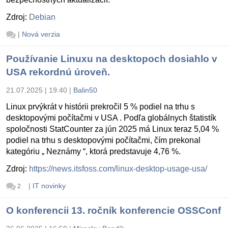
Zdroj:
Debian
|
Nová verzia
Používanie Linuxu na desktopoch dosiahlo v
USA rekordnú úroveň.
21.07.2025 | 19:40
|
Balin50
Linux prvýkrát v histórii prekročil 5 % podiel na trhu s
desktopovými počítačmi v USA . Podľa globálnych štatistík
spoločnosti StatCounter za jún 2025 má Linux teraz 5,04 %
podiel na trhu s desktopovými počítačmi, čím prekonal
kategóriu „ Neznámy “, ktorá predstavuje 4,76 %.
Zdroj:
https://news.itsfoss.com/linux-desktop-usage-usa/
|
IT novinky
2
O konferencii 13. ročník konferencie OSSConf