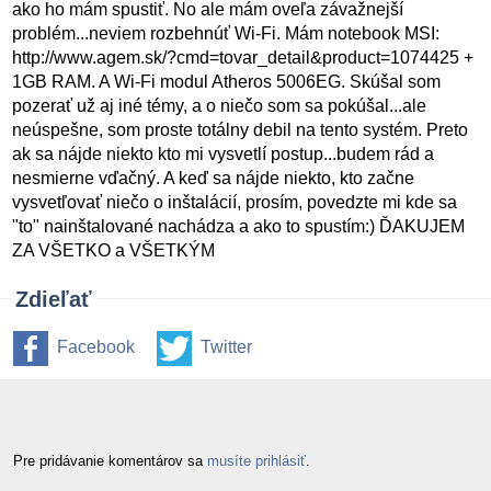
ako ho mám spustiť. No ale mám oveľa závažnejší
problém...neviem rozbehnúť Wi-Fi. Mám notebook MSI:
http://www.agem.sk/?cmd=tovar_detail&product=1074425 +
1GB RAM. A Wi-Fi modul Atheros 5006EG. Skúšal som
pozerať už aj iné témy, a o niečo som sa pokúšal...ale
neúspešne, som proste totálny debil na tento systém. Preto
ak sa nájde niekto kto mi vysvetlí postup...budem rád a
nesmierne vďačný. A keď sa nájde niekto, kto začne
vysvetľovať niečo o inštalácií, prosím, povedzte mi kde sa
"to" nainštalované nachádza a ako to spustím:) ĎAKUJEM
ZA VŠETKO a VŠETKÝM
Zdieľať
Facebook
Twitter
Pre pridávanie komentárov sa
musíte prihlásiť
.