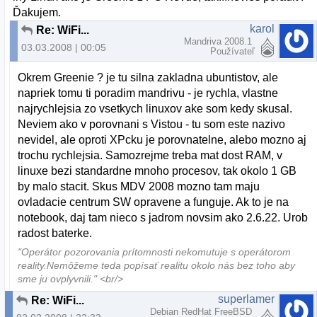
Ďakujem.
karol
Re: WiFi...
Mandriva 2008.1
03.03.2008 | 00:05
Používateľ
Okrem Greenie ? je tu silna zakladna ubuntistov, ale
napriek tomu ti poradim mandrivu - je rychla, vlastne
najrychlejsia zo vsetkych linuxov ake som kedy skusal.
Neviem ako v porovnani s Vistou - tu som este nazivo
nevidel, ale oproti XPcku je porovnatelne, alebo mozno aj
trochu rychlejsia. Samozrejme treba mat dost RAM, v
linuxe bezi standardne mnoho procesov, tak okolo 1 GB
by malo stacit. Skus MDV 2008 mozno tam maju
ovladacie centrum SW opravene a funguje. Ak to je na
notebook, daj tam nieco s jadrom novsim ako 2.6.22. Urob
radost baterke.
"Operátor pozorovania prítomnosti nekomutuje s operátorom
reality.Nemôžeme teda popísať realitu okolo nás bez toho aby
sme ju ovplyvnili." <br/>
superlamer
Re: WiFi...
Debian RedHat FreeBSD