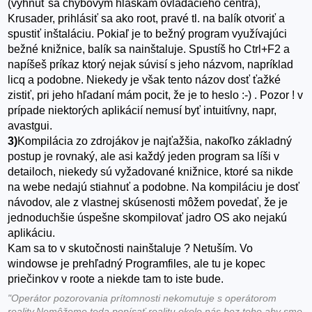
(vyhnúť sa chybovým hláškam ovládacieho centra),
Krusader, prihlásiť sa ako root, pravé tl. na balík otvoriť a
spustiť inštaláciu. Pokiaľ je to bežný program využívajúci
bežné knižnice, balík sa nainštaluje. Spustíš ho Ctrl+F2 a
napíšeš príkaz ktorý nejak súvisí s jeho názvom, napríklad
licq a podobne. Niekedy je však tento názov dosť ťažké
zistiť, pri jeho hľadaní mám pocit, že je to heslo :-) . Pozor ! v
prípade niektorých aplikácií nemusí byť intuitívny, napr,
avastgui.
3)
Kompilácia zo zdrojákov je najťažšia, nakoľko základný
postup je rovnaký, ale asi každý jeden program sa líši v
detailoch, niekedy sú vyžadované knižnice, ktoré sa nikde
na webe nedajú stiahnuť a podobne. Na kompiláciu je dosť
návodov, ale z vlastnej skúsenosti môžem povedať, že je
jednoduchšie úspešne skompilovať jadro OS ako nejakú
aplikáciu.
Kam sa to v skutočnosti nainštaluje ? Netuším. Vo
windowse je prehľadný Programfiles, ale tu je kopec
priečinkov v roote a niekde tam to iste bude.
"Operátor pozorovania prítomnosti nekomutuje s operátorom
reality.Nemôžeme teda popísať realitu okolo nás bez toho aby sme