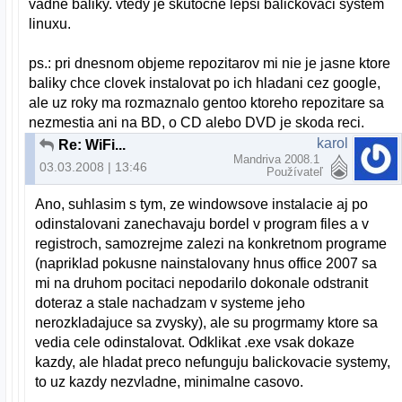
vadne baliky. vtedy je skutocne lepsi balickovaci system
linuxu.
ps.: pri dnesnom objeme repozitarov mi nie je jasne ktore
baliky chce clovek instalovat po ich hladani cez google,
ale uz roky ma rozmaznalo gentoo ktoreho repozitare sa
nezmestia ani na BD, o CD alebo DVD je skoda reci.
karol
Re: WiFi...
Mandriva 2008.1
03.03.2008 | 13:46
Používateľ
Ano, suhlasim s tym, ze windowsove instalacie aj po
odinstalovani zanechavaju bordel v program files a v
registroch, samozrejme zalezi na konkretnom programe
(napriklad pokusne nainstalovany hnus office 2007 sa
mi na druhom pocitaci nepodarilo dokonale odstranit
doteraz a stale nachadzam v systeme jeho
nerozkladajuce sa zvysky), ale su progrmamy ktore sa
vedia cele odinstalovat. Odklikat .exe vsak dokaze
kazdy, ale hladat preco nefunguju balickovacie systemy,
to uz kazdy nezvladne, minimalne casovo.