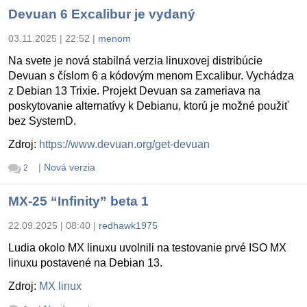
Devuan 6 Excalibur je vydaný
03.11.2025 | 22:52
|
menom
Na svete je nová stabilná verzia linuxovej distribúcie
Devuan s číslom 6 a kódovým menom Excalibur. Vychádza
z Debian 13 Trixie. Projekt Devuan sa zameriava na
poskytovanie alternatívy k Debianu, ktorú je možné použiť
bez SystemD.
Zdroj:
https://www.devuan.org/get-devuan
|
Nová verzia
2
MX-25 “Infinity” beta 1
22.09.2025 | 08:40
|
redhawk1975
Ludia okolo MX linuxu uvolnili na testovanie prvé ISO MX
linuxu postavené na Debian 13.
Zdroj:
MX linux