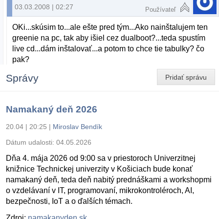
03.03.2008 | 02:27
Používateľ
OKi...skúsim to...ale ešte pred tým...Ako nainštalujem ten
greenie na pc, tak aby išiel cez dualboot?...teda spustím
live cd...dám inštalovať...a potom to chce tie tabulky? čo
pak?
Správy
Pridať správu
Namakaný deň 2026
20.04 | 20:25
|
Miroslav Bendík
Dátum udalosti:
04.05.2026
Dňa 4. mája 2026 od 9:00 sa v priestoroch Univerzitnej
knižnice Technickej univerzity v Košiciach bude konať
namakaný deň, teda deň nabitý prednáškami a workshopmi
o vzdelávaní v IT, programovaní, mikrokontroléroch, AI,
bezpečnosti, IoT a o ďalších témach.
Zdroj:
namakanyden.sk