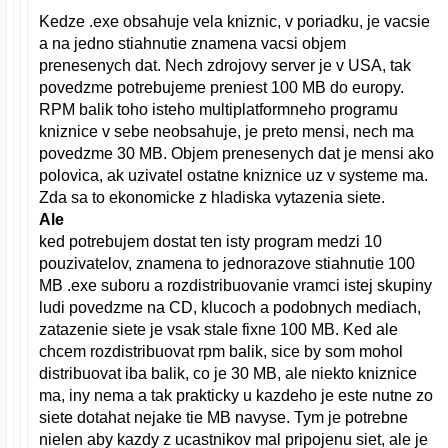
Kedze .exe obsahuje vela kniznic, v poriadku, je vacsie
a na jedno stiahnutie znamena vacsi objem
prenesenych dat. Nech zdrojovy server je v USA, tak
povedzme potrebujeme preniest 100 MB do europy.
RPM balik toho isteho multiplatformneho programu
kniznice v sebe neobsahuje, je preto mensi, nech ma
povedzme 30 MB. Objem prenesenych dat je mensi ako
polovica, ak uzivatel ostatne kniznice uz v systeme ma.
Zda sa to ekonomicke z hladiska vytazenia siete.
Ale
ked potrebujem dostat ten isty program medzi 10
pouzivatelov, znamena to jednorazove stiahnutie 100
MB .exe suboru a rozdistribuovanie vramci istej skupiny
ludi povedzme na CD, klucoch a podobnych mediach,
zatazenie siete je vsak stale fixne 100 MB. Ked ale
chcem rozdistribuovat rpm balik, sice by som mohol
distribuovat iba balik, co je 30 MB, ale niekto kniznice
ma, iny nema a tak prakticky u kazdeho je este nutne zo
siete dotahat nejake tie MB navyse. Tym je potrebne
nielen aby kazdy z ucastnikov mal pripojenu siet, ale je