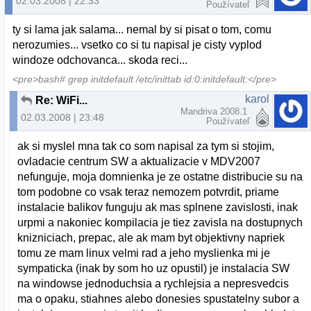
02.03.2008 | 22:33
Používateľ
ty si lama jak salama... nemal by si pisat o tom, comu
nerozumies... vsetko co si tu napisal je cisty vyplod
windoze odchovanca... skoda reci...
<pre>bash# grep initdefault /etc/inittab id:0:initdefault:</pre>
karol
Re: WiFi...
Mandriva 2008.1
02.03.2008 | 23:48
Používateľ
ak si myslel mna tak co som napisal za tym si stojim,
ovladacie centrum SW a aktualizacie v MDV2007
nefunguje, moja domnienka je ze ostatne distribucie su na
tom podobne co vsak teraz nemozem potvrdit, priame
instalacie balikov funguju ak mas splnene zavislosti, inak
urpmi a nakoniec kompilacia je tiez zavisla na dostupnych
knizniciach, prepac, ale ak mam byt objektivny napriek
tomu ze mam linux velmi rad a jeho myslienka mi je
sympaticka (inak by som ho uz opustil) je instalacia SW
na windowse jednoduchsia a rychlejsia a nepresvedcis
ma o opaku, stiahnes alebo donesies spustatelny subor a