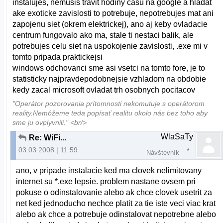
instalujes, nemusis travit hodiny casu na google a hladat
ake exoticke zavislosti to potrebuje, nepotrebujes mat ani
zapojenu siet (okrem elektrickej), ano aj keby ovladacie
centrum fungovalo ako ma, stale ti nestaci balik, ale
potrebujes celu siet na uspokojenie zavislosti, .exe mi v
tomto pripada praktickejsi
windows odchovanci sme asi vsetci na tomto fore, je to
statisticky najpravdepodobnejsie vzhladom na obdobie
kedy zacal microsoft ovladat trh osobnych pocitacov
"Operátor pozorovania prítomnosti nekomutuje s operátorom
reality.Nemôžeme teda popísať realitu okolo nás bez toho aby
sme ju ovplyvnili." <br/>
WlaSaTy
Re: WiFi...
03.03.2008 | 11:59
Návštevník
ano, v pripade instalacie ked ma clovek nelimitovany
internet su *.exe lepsie. problem nastane ovsem pri
pokuse o odinstalovanie alebo ak chce clovek usetrit za
net ked jednoducho nechce platit za tie iste veci viac krat
alebo ak chce a potrebuje odinstalovat nepotrebne alebo