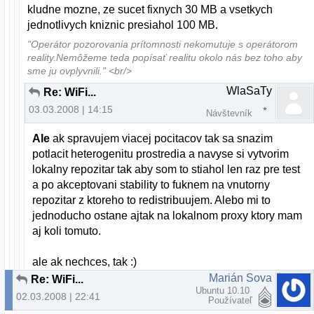
kludne mozne, ze sucet fixnych 30 MB a vsetkych
jednotlivych kniznic presiahol 100 MB.
"Operátor pozorovania prítomnosti nekomutuje s operátorom
reality.Nemôžeme teda popísať realitu okolo nás bez toho aby
sme ju ovplyvnili." <br/>
WlaSaTy
Re: WiFi...
03.03.2008 | 14:15
Návštevník
Ale
ak spravujem viacej pocitacov tak sa snazim
potlacit heterogenitu prostredia a navyse si vytvorim
lokalny repozitar tak aby som to stiahol len raz pre test
a po akceptovani stability to fuknem na vnutorny
repozitar z ktoreho to redistribuujem. Alebo mi to
jednoducho ostane ajtak na lokalnom proxy ktory mam
aj koli tomuto.
ale ak nechces, tak :)
Marián Sova
Re: WiFi...
Ubuntu 10.10
02.03.2008 | 22:41
Používateľ