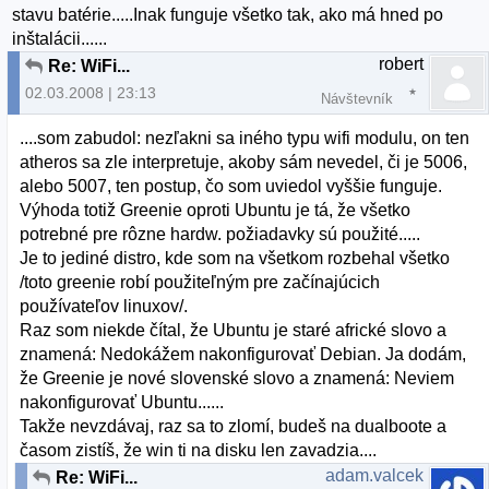
stavu batérie.....Inak funguje všetko tak, ako má hned po
inštalácii......
robert
Re: WiFi...
02.03.2008 | 23:13
Návštevník
....som zabudol: nezľakni sa iného typu wifi modulu, on ten
atheros sa zle interpretuje, akoby sám nevedel, či je 5006,
alebo 5007, ten postup, čo som uviedol vyššie funguje.
Výhoda totiž Greenie oproti Ubuntu je tá, že všetko
potrebné pre rôzne hardw. požiadavky sú použité.....
Je to jediné distro, kde som na všetkom rozbehal všetko
/toto greenie robí použiteľným pre začínajúcich
používateľov linuxov/.
Raz som niekde čítal, že Ubuntu je staré africké slovo a
znamená: Nedokážem nakonfigurovať Debian. Ja dodám,
že Greenie je nové slovenské slovo a znamená: Neviem
nakonfigurovať Ubuntu......
Takže nevzdávaj, raz sa to zlomí, budeš na dualboote a
časom zistíš, že win ti na disku len zavadzia....
adam.valcek
Re: WiFi...