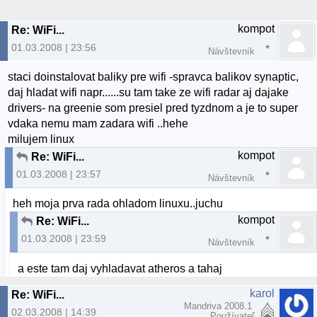
kompot
Re: WiFi...
01.03.2008 | 23:56
Návštevník
staci doinstalovat baliky pre wifi -spravca balikov synaptic,
daj hladat wifi napr......su tam take ze wifi radar aj dajake
drivers- na greenie som presiel pred tyzdnom a je to super
vdaka nemu mam zadara wifi ..hehe
milujem linux
kompot
Re: WiFi...
01.03.2008 | 23:57
Návštevník
heh moja prva rada ohladom linuxu..juchu
kompot
Re: WiFi...
01.03.2008 | 23:59
Návštevník
a este tam daj vyhladavat atheros a tahaj
karol
Re: WiFi...
Mandriva 2008.1
02.03.2008 | 14:39
Používateľ