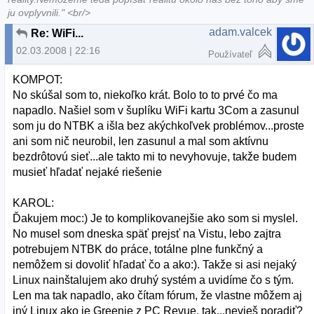
ju ovplyvnili." <br/>
adam.valcek
Re: WiFi...
02.03.2008 | 22:16
Používateľ
KOMPOT:
No skúšal som to, niekoľko krát. Bolo to to prvé čo ma
napadlo. Našiel som v šuplíku WiFi kartu 3Com a zasunul
som ju do NTBK a išla bez akýchkoľvek problémov...proste
ani som nič neurobil, len zasunul a mal som aktívnu
bezdrôtovú sieť...ale takto mi to nevyhovuje, takže budem
musieť hľadať nejaké riešenie
KAROL:
Ďakujem moc:) Je to komplikovanejšie ako som si myslel.
No musel som dneska späť prejsť na Vistu, lebo zajtra
potrebujem NTBK do práce, totálne plne funkčný a
nemôžem si dovoliť hľadať čo a ako:). Takže si asi nejaký
Linux nainštalujem ako druhý systém a uvidíme čo s tým.
Len ma tak napadlo, ako čítam fórum, že vlastne môžem aj
iný Linux ako je Greenie z PC Revue, tak...nevieš poradiť?