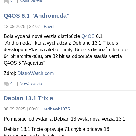
|
Nová verzia
2
Q4OS 6.1 "Andromeda"
12.09.2025 | 22:07
|
Pavel
Bola vydaná nová verzia distribúcie
Q4OS
6.1
"Andromeda", ktorá vychádza z Debianu 13.1 Trixie s
desktopom Plasma alebo Trinity. Bude k dispozícii len pre
64 bit architektúru, pre 32 bit sa odporúča staršia verzia
Q4OS 5 "Aquarius".
Zdroj:
DistroWatch.com
|
Nová verzia
6
Debian 13.1 Trixie
08.09.2025 | 09:01
|
redhawk1975
Po mesiaci od vydania Debian 13 vyšla nová verzia 13.1.
Debian 13.1 Trixie opravuje 71 chýb a pridáva 16
bezpečnostných aktualizácií.