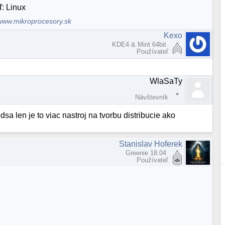
ď: Linux
www.mikroprocesory.sk
Kexo
KDE4 & Mint 64bit
Používateľ
WlaSaTy
Návštevník
a len je to viac nastroj na tvorbu distribucie ako
Stanislav Hoferek
Greenie 18.04
Používateľ