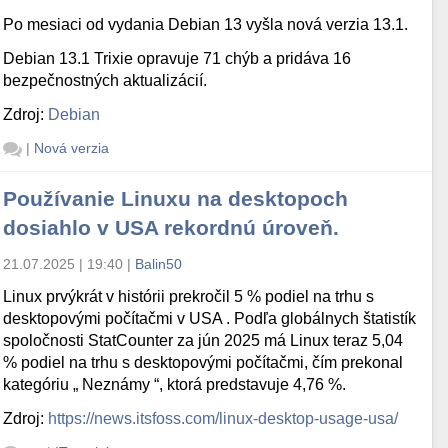
Po mesiaci od vydania Debian 13 vyšla nová verzia 13.1.
Debian 13.1 Trixie opravuje 71 chýb a pridáva 16
bezpečnostných aktualizácií.
Zdroj:
Debian
|
Nová verzia
Používanie Linuxu na desktopoch
dosiahlo v USA rekordnú úroveň.
21.07.2025 | 19:40
|
Balin50
Linux prvýkrát v histórii prekročil 5 % podiel na trhu s
desktopovými počítačmi v USA . Podľa globálnych štatistík
spoločnosti StatCounter za jún 2025 má Linux teraz 5,04
% podiel na trhu s desktopovými počítačmi, čím prekonal
kategóriu „ Neznámy “, ktorá predstavuje 4,76 %.
Zdroj:
https://news.itsfoss.com/linux-desktop-usage-usa/