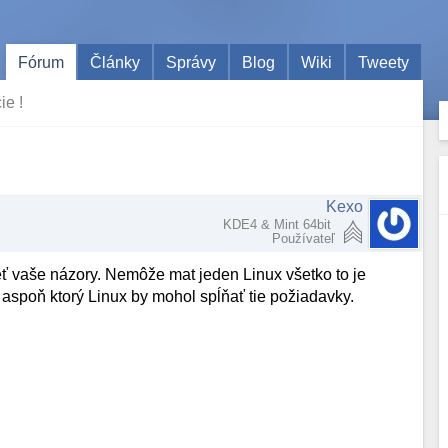
Fórum
Články
Správy
Blog
Wiki
Tweety
ie !
Kexo
KDE4 & Mint 64bit
Používateľ
eť vaše názory. Nemôže mat jeden Linux všetko to je
aspoň ktorý Linux by mohol spĺňať tie požiadavky.