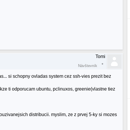
Tomi
Návštevník
das... si schopny ovladas system cez ssh-vies prezit bez
akze ti odporucam ubuntu, pclinuxos, greenie(vlastne tiez
ouzivanejsich distribucii. myslim, ze z prvej 5-ky si mozes