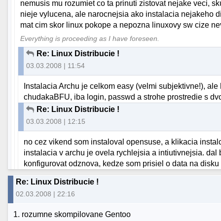
nemusis mu rozumiet co ta prinuti zistovat nejake veci, sk
nieje vylucena, ale narocnejsia ako instalacia nejakeho d
mat cim skor linux pokope a nepozna linuxovy sw cize nev
Everything is proceeding as I have foreseen.
Re: Linux Distribucie !
03.03.2008 | 11:54
Instalacia Archu je celkom easy (velmi subjektivne!), ale 
chudakaBFU, iba login, passwd a strohe prostredie s 
Re: Linux Distribucie !
03.03.2008 | 12:15
no cez vikend som instaloval opensuse, a klikacia instalc
instalacia v archu je ovela rychlejsia a intiutivnejsia. da
konfigurovat odznova, kedze som prisiel o data na disku 
Re: Linux Distribucie !
02.03.2008 | 22:16
1. rozumne skompilovane Gentoo