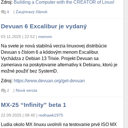
Zdroj:
Building a Computer with the CREATOR of Linux!
|
Zaujímavý článok
8
Devuan 6 Excalibur je vydaný
03.11.2025 | 22:52
|
menom
Na svete je nová stabilná verzia linuxovej distribúcie
Devuan s číslom 6 a kódovým menom Excalibur.
Vychádza z Debian 13 Trixie. Projekt Devuan sa
zameriava na poskytovanie alternatívy k Debianu, ktorú je
možné použiť bez SystemD.
Zdroj:
https://www.devuan.org/get-devuan
|
Nová verzia
2
MX-25 “Infinity” beta 1
22.09.2025 | 08:40
|
redhawk1975
Ludia okolo MX linuxu uvolnili na testovanie prvé ISO MX