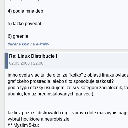
4) podla mna deb
5) tazko povedat
6) greenie
tlačené knihy a e-knihy
Re: Linux Distribucie !
02.03.2008 | 22:08
imho ovela viac tu ide o to, ze "kolko" z oblasti linuxu ovla
grafickeho prostredia, alebo ti to sposobuje tazkosti?
podla typu otazky usudujem, ze si v kategorii zaciatocnik, t
ubuntu, len uz predinstalovanych par veci)...
taktiez pozri si distrowatch.org - vpravo dole mas vypis najp
vybrat hociktore a neurobis zle.
/** Myslim 5-ku: