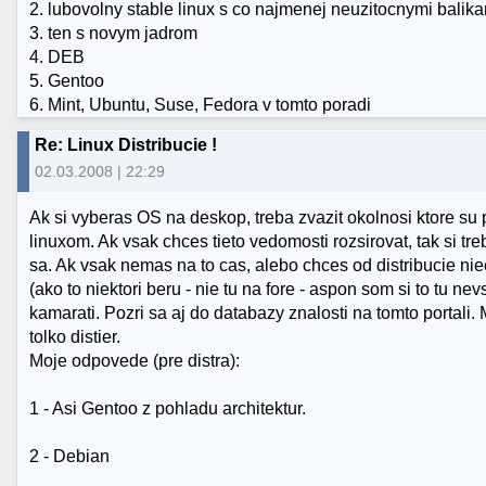
2. lubovolny stable linux s co najmenej neuzitocnymi balik
3. ten s novym jadrom
4. DEB
5. Gentoo
6. Mint, Ubuntu, Suse, Fedora v tomto poradi
Re: Linux Distribucie !
02.03.2008 | 22:29
Ak si vyberas OS na deskop, treba zvazit okolnosi ktore su
linuxom. Ak vsak chces tieto vedomosti rozsirovat, tak si tre
sa. Ak vsak nemas na to cas, alebo chces od distribucie nieco
(ako to niektori beru - nie tu na fore - aspon som si to tu nevs
kamarati. Pozri sa aj do databazy znalosti na tomto portali. 
tolko distier.
Moje odpovede (pre distra):
1 - Asi Gentoo z pohladu architektur.
2 - Debian