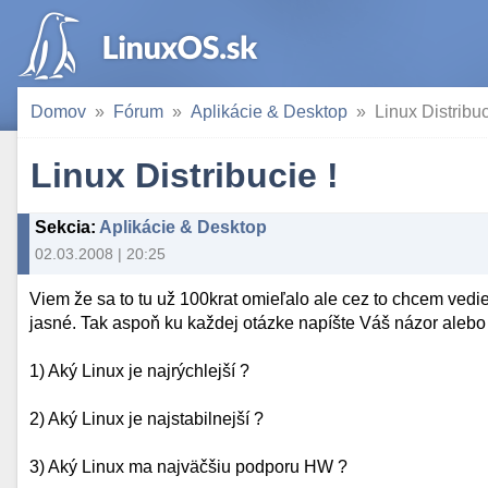
Domov
Fórum
Aplikácie & Desktop
Linux Distribuc
Linux Distribucie !
Sekcia
:
Aplikácie & Desktop
02.03.2008 | 20:25
Viem že sa to tu už 100krat omieľalo ale cez to chcem vedi
jasné. Tak aspoň ku každej otázke napíšte Váš názor alebo 
1) Aký Linux je najrýchlejší ?
2) Aký Linux je najstabilnejší ?
3) Aký Linux ma najväčšiu podporu HW ?