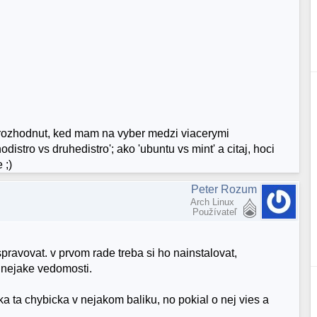
 rozhodnut, ked mam na vyber medzi viacerymi
distro vs druhedistro'; ako 'ubuntu vs mint' a citaj, hoci
 ;)
Peter Rozum
Arch Linux
Používateľ
spravovat. v prvom rade treba si ho nainstalovat,
 nejake vedomosti.
aka ta chybicka v nejakom baliku, no pokial o nej vies a