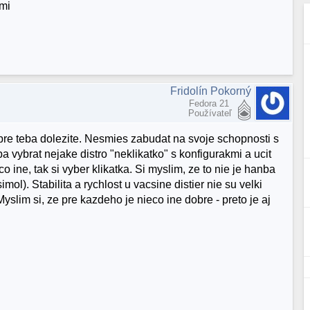
ami
Fridolín Pokorný
Fedora 21
Používateľ
 pre teba dolezite. Nesmies zabudat na svoje schopnosti s
ba vybrat nejake distro "neklikatko" s konfigurakmi a ucit
 ine, tak si vyber klikatka. Si myslim, ze to nie je hanba
imol). Stabilita a rychlost u vacsine distier nie su velki
Myslim si, ze pre kazdeho je nieco ine dobre - preto je aj