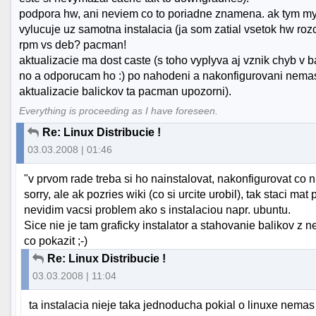
podpora hw, ani neviem co to poriadne znamena. ak tym mysl
vylucuje uz samotna instalacia (ja som zatial vsetok hw rozc
rpm vs deb? pacman!
aktualizacie ma dost caste (s toho vyplyva aj vznik chyb v b
no a odporucam ho :) po nahodeni a nakonfigurovani nema
aktualizacie balickov ta pacman upozorni).
Everything is proceeding as I have foreseen.
Re: Linux Distribucie !
03.03.2008 | 01:46
"v prvom rade treba si ho nainstalovat, nakonfigurovat co n
sorry, ale ak pozries wiki (co si urcite urobil), tak staci ma
nevidim vacsi problem ako s instalaciou napr. ubuntu.
Sice nie je tam graficky instalator a stahovanie balikov z n
co pokazit ;-)
Re: Linux Distribucie !
03.03.2008 | 11:04
ta instalacia nieje taka jednoducha pokial o linuxe nema