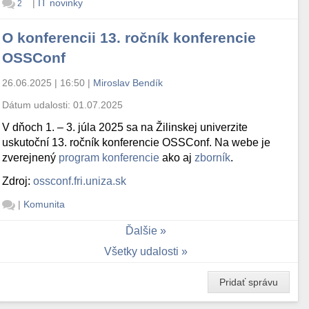
|
IT novinky
2
O konferencii 13. ročník konferencie
OSSConf
26.06.2025 | 16:50
|
Miroslav Bendík
Dátum udalosti:
01.07.2025
V dňoch 1. – 3. júla 2025 sa na Žilinskej univerzite
uskutoční 13. ročník konferencie OSSConf. Na webe je
zverejnený
program konferencie
ako aj
zborník
.
Zdroj:
ossconf.fri.uniza.sk
|
Komunita
Ďalšie
Všetky udalosti
Pridať správu