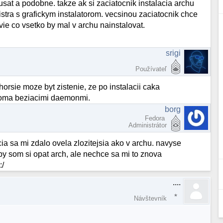
usat a podobne. takze ak si zaciatocnik instalacia archu
istra s grafickym instalatorom. vecsinou zaciatocnik chce
ie co vsetko by mal v archu nainstalovat.
srigi
Používateľ
horsie moze byt zistenie, ze po instalacii caka
dvoma beziacimi daemonmi.
borg
Fedora
Administrátor
ia sa mi zdalo ovela zlozitejsia ako v archu. navyse
l by som si opat arch, ale nechce sa mi to znova
:/
....
Návštevník