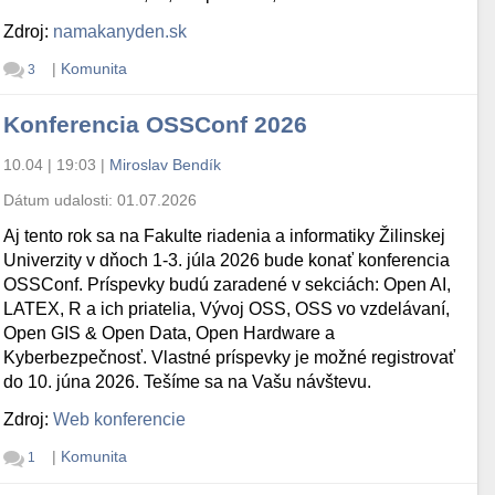
Zdroj:
namakanyden.sk
|
Komunita
3
Konferencia OSSConf 2026
10.04 | 19:03
|
Miroslav Bendík
Dátum udalosti:
01.07.2026
Aj tento rok sa na Fakulte riadenia a informatiky Žilinskej
Univerzity v dňoch 1-3. júla 2026 bude konať konferencia
OSSConf. Príspevky budú zaradené v sekciách: Open AI,
LATEX, R a ich priatelia, Vývoj OSS, OSS vo vzdelávaní,
Open GIS & Open Data, Open Hardware a
Kyberbezpečnosť. Vlastné príspevky je možné registrovať
do 10. júna 2026. Tešíme sa na Vašu návštevu.
Zdroj:
Web konferencie
|
Komunita
1