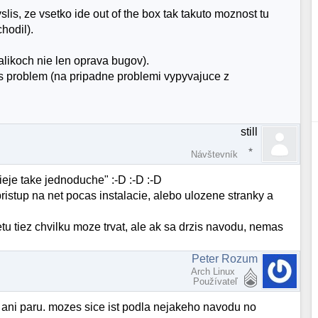
is, ze vsetko ide out of the box tak takuto moznost tu
hodil).
alikoch nie len oprava bugov).
s problem (na pripadne problemi vypyvajuce z
still
Návštevník
ieje take jednoduche" :-D :-D :-D
t pristup na net pocas instalacie, alebo ulozene stranky a
etu tiez chvilku moze trvat, ale ak sa drzis navodu, nemas
Peter Rozum
Arch Linux
Používateľ
s ani paru. mozes sice ist podla nejakeho navodu no