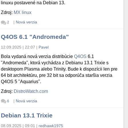
linuxu postavené na Debian 13.
Zdroj:
MX linux
|
Nová verzia
2
Q4OS 6.1 "Andromeda"
12.09.2025 | 22:07
|
Pavel
Bola vydaná nová verzia distribúcie
Q4OS
6.1
"Andromeda", ktorá vychádza z Debianu 13.1 Trixie s
desktopom Plasma alebo Trinity. Bude k dispozícii len pre
64 bit architektúru, pre 32 bit sa odporúča staršia verzia
Q4OS 5 "Aquarius".
Zdroj:
DistroWatch.com
|
Nová verzia
6
Debian 13.1 Trixie
08.09.2025 | 09:01
|
redhawk1975