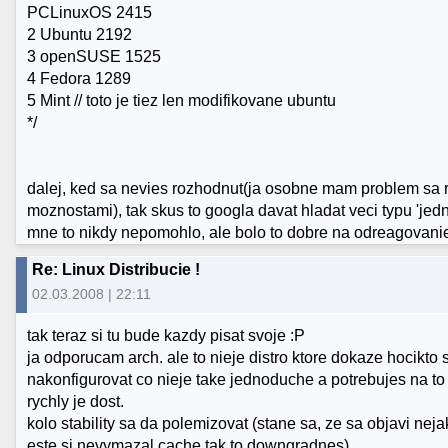
PCLinuxOS 2415
2 Ubuntu 2192
3 openSUSE 1525
4 Fedora 1289
5 Mint // toto je tiez len modifikovane ubuntu
*/
dalej, ked sa nevies rozhodnut(ja osobne mam problem sa
moznostami), tak skus to googla davat hladat veci typu 'jedno
mne to nikdy nepomohlo, ale bolo to dobre na odreagovanie
Re: Linux Distribucie !
02.03.2008 | 22:11
tak teraz si tu bude kazdy pisat svoje :P
ja odporucam arch. ale to nieje distro ktore dokaze hocikto 
nakonfigurovat co nieje take jednoduche a potrebujes na to
rychly je dost.
kolo stability sa da polemizovat (stane sa, ze sa objavi nej
este si nevymazal cache tak to downgradnes).