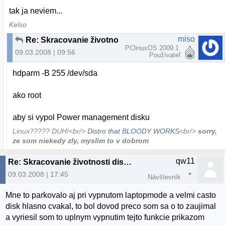
tak ja neviem...
Kelso
miso
Re: Skracovanie životnosti diskov v Ubuntu
PClinuxOS 2009.1
09.03.2008 | 09:56
Používateľ
hdparm -B 255 /dev/sda
ako root
aby si vypol Power management disku
Linux????? DUH!<br/>
Distro that BLOODY WORKS
<br/>
sorry,
ze som niekedy zly, myslim to v dobrom
qw11
Re: Skracovanie životnosti diskov v Ubuntu
09.03.2008 | 17:45
Návštevník
Mne to parkovalo aj pri vypnutom laptopmode a velmi casto
disk hlasno cvakal, to bol dovod preco som sa o to zaujimal
a vyriesil som to uplnym vypnutim tejto funkcie prikazom