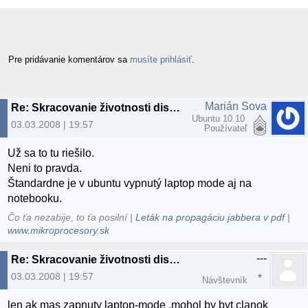
Pre pridávanie komentárov sa
musíte prihlásiť
.
Marián Sova
Re: Skracovanie životnosti diskov v Ubuntu
Ubuntu 10.10
03.03.2008 | 19:57
Používateľ
Už sa to tu riešilo.
Neni to pravda.
Štandardne je v ubuntu vypnutý laptop mode aj na
notebooku.
Čo ťa nezabije, to ťa posilní |
Leták na propagáciu jabbera v pdf
|
www.mikroprocesory.sk
---
Re: Skracovanie životnosti diskov v Ubuntu
03.03.2008 | 19:57
Návštevník
len ak mas zapnuty laptop-mode ,mohol by byt clanok