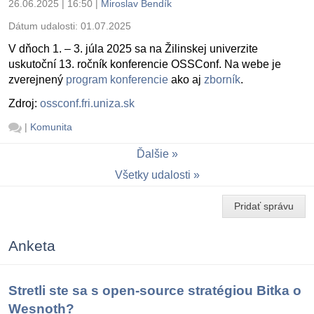
26.06.2025 | 16:50
|
Miroslav Bendík
Dátum udalosti:
01.07.2025
V dňoch 1. – 3. júla 2025 sa na Žilinskej univerzite
uskutoční 13. ročník konferencie OSSConf. Na webe je
zverejnený
program konferencie
ako aj
zborník
.
Zdroj:
ossconf.fri.uniza.sk
|
Komunita
Ďalšie
Všetky udalosti
Pridať správu
Anketa
Stretli ste sa s open-source stratégiou Bitka o
Wesnoth?