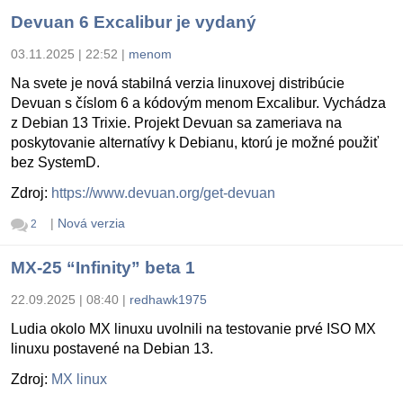
Devuan 6 Excalibur je vydaný
03.11.2025 | 22:52
|
menom
Na svete je nová stabilná verzia linuxovej distribúcie
Devuan s číslom 6 a kódovým menom Excalibur. Vychádza
z Debian 13 Trixie. Projekt Devuan sa zameriava na
poskytovanie alternatívy k Debianu, ktorú je možné použiť
bez SystemD.
Zdroj:
https://www.devuan.org/get-devuan
|
Nová verzia
2
MX-25 “Infinity” beta 1
22.09.2025 | 08:40
|
redhawk1975
Ludia okolo MX linuxu uvolnili na testovanie prvé ISO MX
linuxu postavené na Debian 13.
Zdroj:
MX linux