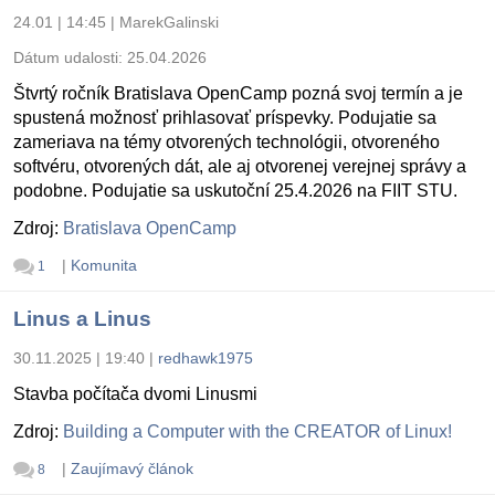
24.01 | 14:45
|
MarekGalinski
Dátum udalosti:
25.04.2026
Štvrtý ročník Bratislava OpenCamp pozná svoj termín a je
spustená možnosť prihlasovať príspevky. Podujatie sa
zameriava na témy otvorených technológii, otvoreného
softvéru, otvorených dát, ale aj otvorenej verejnej správy a
podobne. Podujatie sa uskutoční 25.4.2026 na FIIT STU.
Zdroj:
Bratislava OpenCamp
|
Komunita
1
Linus a Linus
30.11.2025 | 19:40
|
redhawk1975
Stavba počítača dvomi Linusmi
Zdroj:
Building a Computer with the CREATOR of Linux!
|
Zaujímavý článok
8