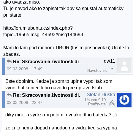
ako uvadza miso.
Tu je navod ako to zapisat tak aby sa spustal automaticky
pri starte
http://forum.ubuntu.cz/index.php?
topic=19565.msg144693#msg144693
Mam to tam pod menom TIBOR.(tusim prispevok 6) Urcite to
zbadas.
qw11
Re: Skracovanie životnosti diskov v Ubuntu
09.03.2008 | 17:49
Návštevník
Este doplnim. Kedze ja som to uplne vypol tak som
vynechal koniec toho navodu pre upravu fstab.
Stefan Huska
Re: Skracovanie životnosti diskov v Ubuntu
Ubuntu 9.10
09.03.2008 | 22:47
Používateľ
diky moc. a vydrzi mi potom rovnako dlho baterka? ;-)
ze ci to nema dopad nahodou na vydrz ked sa vypina