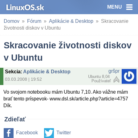
MENU
Domov
Fórum
Aplikácie & Desktop
Skracovanie
životnosti diskov v Ubuntu
Skracovanie životnosti diskov
v Ubuntu
gršpr
Sekcia
:
Aplikácie & Desktop
Ubuntu 8,04
03.03.2008 | 19:52
Používateľ
Vo svojom notebooku mám Ubuntu 7,10. Ako vážne mám
brať tento príspevok- www.dsl.sk/article.php?article=4757
Dík.
Zdieľať
Facebook
Twitter