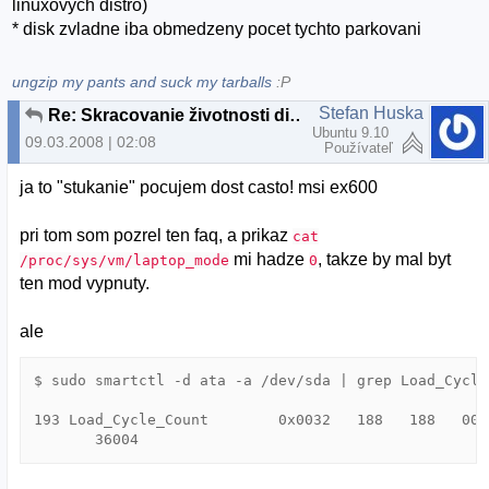
linuxovych distro)
* disk zvladne iba obmedzeny pocet tychto parkovani
ungzip my pants and suck my tarballs
:P
Stefan Huska
Re: Skracovanie životnosti diskov v Ubuntu
Ubuntu 9.10
09.03.2008 | 02:08
Používateľ
ja to "stukanie" pocujem dost casto! msi ex600
pri tom som pozrel ten faq, a prikaz
cat
mi hadze
, takze by mal byt
/proc/sys/vm/laptop_mode
0
ten mod vypnuty.
ale
$ sudo smartctl -d ata -a /dev/sda | grep Load_Cycle
193 Load_Cycle_Count        0x0032   188   188   000
       36004