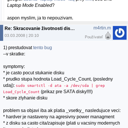
Laptop Mode Enabled
?
aspon myslim, ja to nepouzivam.
m4rtin.m
Re: Skracovanie životnosti diskov v Ubuntu
03.03.2008 | 20:10
Používateľ
1) prestudovat
tento bug
--v skratke:
symptomy:
* je casto pocut stukanie disku
* prudko stupa hodnota Load_Cycle_Count, (posledny
udaj):
sudo smartctl -d ata -a /dev/sda | grep
(prikaz pre SATA disky!!!!)
Load_Cycle_Count
* skore zlyhanie disku
problem sa objavi iba ak platia _vsetky_ nasledujuce veci:
* hardver je nastaveny na agresivny power managment
* z disku sa casto cita/zapisuje (plati u vacsiny modernych