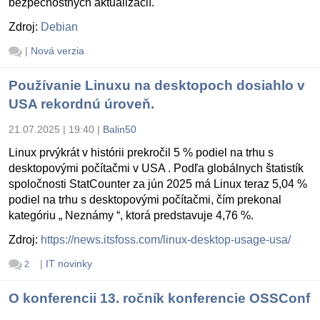
bezpečnostných aktualizácií.
Zdroj:
Debian
|
Nová verzia
Používanie Linuxu na desktopoch dosiahlo v
USA rekordnú úroveň.
21.07.2025 | 19:40
|
Balin50
Linux prvýkrát v histórii prekročil 5 % podiel na trhu s
desktopovými počítačmi v USA . Podľa globálnych štatistík
spoločnosti StatCounter za jún 2025 má Linux teraz 5,04 %
podiel na trhu s desktopovými počítačmi, čím prekonal
kategóriu „ Neznámy “, ktorá predstavuje 4,76 %.
Zdroj:
https://news.itsfoss.com/linux-desktop-usage-usa/
|
IT novinky
2
O konferencii 13. ročník konferencie OSSConf