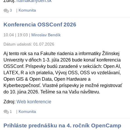
Zdroj:
namakanyden.sk
|
Komunita
3
Konferencia OSSConf 2026
10.04 | 19:03
|
Miroslav Bendík
Dátum udalosti:
01.07.2026
Aj tento rok sa na Fakulte riadenia a informatiky Žilinskej
Univerzity v dňoch 1-3. júla 2026 bude konať konferencia
OSSConf. Príspevky budú zaradené v sekciách: Open AI,
LATEX, R a ich priatelia, Vývoj OSS, OSS vo vzdelávaní,
Open GIS & Open Data, Open Hardware a
Kyberbezpečnosť. Vlastné príspevky je možné registrovať
do 10. júna 2026. Tešíme sa na Vašu návštevu.
Zdroj:
Web konferencie
|
Komunita
1
Prihláste prednášku na 4. ročník OpenCamp