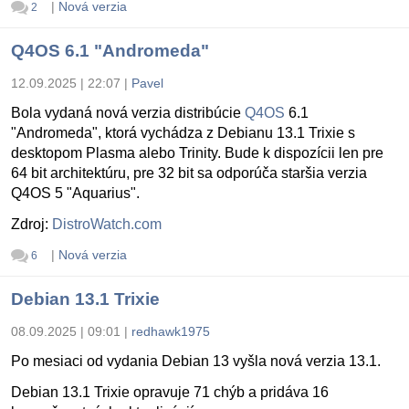
|
Nová verzia
2
Q4OS 6.1 "Andromeda"
12.09.2025 | 22:07
|
Pavel
Bola vydaná nová verzia distribúcie
Q4OS
6.1
"Andromeda", ktorá vychádza z Debianu 13.1 Trixie s
desktopom Plasma alebo Trinity. Bude k dispozícii len pre
64 bit architektúru, pre 32 bit sa odporúča staršia verzia
Q4OS 5 "Aquarius".
Zdroj:
DistroWatch.com
|
Nová verzia
6
Debian 13.1 Trixie
08.09.2025 | 09:01
|
redhawk1975
Po mesiaci od vydania Debian 13 vyšla nová verzia 13.1.
Debian 13.1 Trixie opravuje 71 chýb a pridáva 16