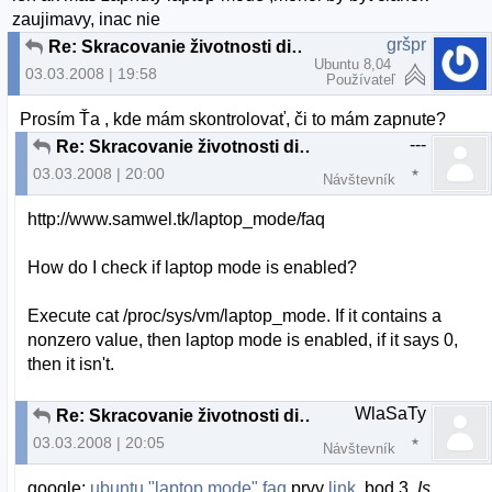
zaujimavy, inac nie
gršpr
Re: Skracovanie životnosti diskov v Ubuntu
Ubuntu 8,04
03.03.2008 | 19:58
Používateľ
Prosím Ťa , kde mám skontrolovať, či to mám zapnute?
---
Re: Skracovanie životnosti diskov v Ubuntu
03.03.2008 | 20:00
Návštevník
http://www.samwel.tk/laptop_mode/faq
How do I check if laptop mode is enabled?
Execute cat /proc/sys/vm/laptop_mode. If it contains a
nonzero value, then laptop mode is enabled, if it says 0,
then it isn't.
WlaSaTy
Re: Skracovanie životnosti diskov v Ubuntu
03.03.2008 | 20:05
Návštevník
google:
ubuntu "laptop mode" faq
prvy
link
, bod 3.
Is