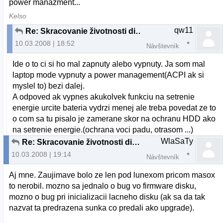
power manazment...
Kelso
qw11
Re: Skracovanie životnosti diskov v Ubuntu
10.03.2008 | 18:52
Návštevník
Ide o to ci si ho mal zapnuty alebo vypnuty. Ja som mal
laptop mode vypnuty a power management(ACPI ak si
myslel to) bezi dalej.
A odpoved ak vypnes akukolvek funkciu na setrenie
energie urcite bateria vydrzi menej ale treba povedat ze to
o com sa tu pisalo je zamerane skor na ochranu HDD ako
na setrenie energie.(ochrana voci padu, otrasom ...)
WlaSaTy
Re: Skracovanie životnosti diskov v Ubuntu
10.03.2008 | 19:14
Návštevník
Aj mne. Zaujimave bolo ze len pod lunexom pricom masox
to nerobil. mozno sa jednalo o bug vo firmware disku,
mozno o bug pri inicializacii lacneho disku (ak sa da tak
nazvat ta predrazena sunka co predali ako upgrade).