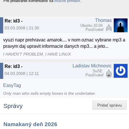
Pre pridávanie komentárov sa
musíte prihlásiť
.
Thomas
Re: id3 -
Ubuntu 10.04
03.03.2008 | 21:30
Používateľ
vyuzi napr prehravac amarok.... v nom oznac vybrane mp3 a
pravym daj upravit informacie danych mp3... a jeto...
I HAVEN'T PROBLEM, I HAVE LINUX
Ladislav Michnovic
Re: id3 -
SuSE
04.03.2008 | 12:11
Používateľ
EasyTag
Only man who sells empty boxes is the undertaker.
Správy
Pridať správu
Namakaný deň 2026