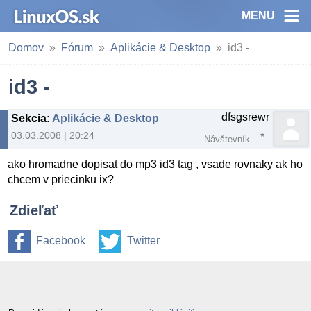
MENU
Domov
Fórum
Aplikácie & Desktop
id3 -
id3 -
dfsgsrewr
Sekcia
:
Aplikácie & Desktop
03.03.2008 | 20:24
Návštevník
ako hromadne dopisat do mp3 id3 tag , vsade rovnaky ak ho
chcem v priecinku ix?
Zdieľať
Facebook
Twitter