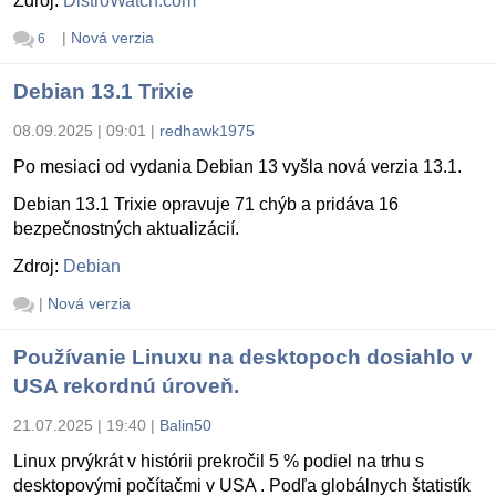
Zdroj:
DistroWatch.com
|
Nová verzia
6
Debian 13.1 Trixie
08.09.2025 | 09:01
|
redhawk1975
Po mesiaci od vydania Debian 13 vyšla nová verzia 13.1.
Debian 13.1 Trixie opravuje 71 chýb a pridáva 16
bezpečnostných aktualizácií.
Zdroj:
Debian
|
Nová verzia
Používanie Linuxu na desktopoch dosiahlo v
USA rekordnú úroveň.
21.07.2025 | 19:40
|
Balin50
Linux prvýkrát v histórii prekročil 5 % podiel na trhu s
desktopovými počítačmi v USA . Podľa globálnych štatistík