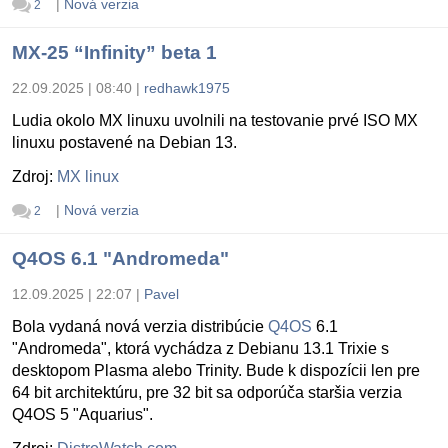
|
Nová verzia
2
MX-25 “Infinity” beta 1
22.09.2025 | 08:40
|
redhawk1975
Ludia okolo MX linuxu uvolnili na testovanie prvé ISO MX
linuxu postavené na Debian 13.
Zdroj:
MX linux
|
Nová verzia
2
Q4OS 6.1 "Andromeda"
12.09.2025 | 22:07
|
Pavel
Bola vydaná nová verzia distribúcie
Q4OS
6.1
"Andromeda", ktorá vychádza z Debianu 13.1 Trixie s
desktopom Plasma alebo Trinity. Bude k dispozícii len pre
64 bit architektúru, pre 32 bit sa odporúča staršia verzia
Q4OS 5 "Aquarius".