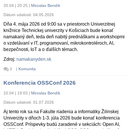
20.04 | 20:25
|
Miroslav Bendík
Dátum udalosti:
04.05.2026
Dňa 4. mája 2026 od 9:00 sa v priestoroch Univerzitnej
knižnice Technickej univerzity v Košiciach bude konať
namakaný deň, teda deň nabitý prednáškami a workshopmi
o vzdelávaní v IT, programovaní, mikrokontroléroch, AI,
bezpečnosti, IoT a o ďalších témach.
Zdroj:
namakanyden.sk
|
Komunita
3
Konferencia OSSConf 2026
10.04 | 19:03
|
Miroslav Bendík
Dátum udalosti:
01.07.2026
Aj tento rok sa na Fakulte riadenia a informatiky Žilinskej
Univerzity v dňoch 1-3. júla 2026 bude konať konferencia
OSSConf. Príspevky budú zaradené v sekciách: Open AI,