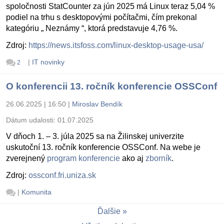
spoločnosti StatCounter za jún 2025 má Linux teraz 5,04 %
podiel na trhu s desktopovými počítačmi, čím prekonal
kategóriu „ Neznámy “, ktorá predstavuje 4,76 %.
Zdroj:
https://news.itsfoss.com/linux-desktop-usage-usa/
|
IT novinky
2
O konferencii 13. ročník konferencie OSSConf
26.06.2025 | 16:50
|
Miroslav Bendík
Dátum udalosti:
01.07.2025
V dňoch 1. – 3. júla 2025 sa na Žilinskej univerzite
uskutoční 13. ročník konferencie OSSConf. Na webe je
zverejnený
program konferencie
ako aj
zborník
.
Zdroj:
ossconf.fri.uniza.sk
|
Komunita
Ďalšie