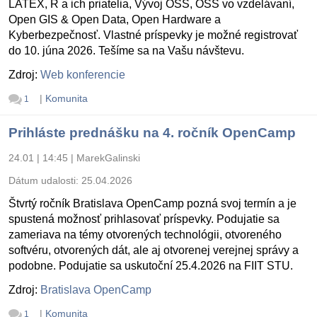
LATEX, R a ich priatelia, Vývoj OSS, OSS vo vzdelávaní,
Open GIS & Open Data, Open Hardware a
Kyberbezpečnosť. Vlastné príspevky je možné registrovať
do 10. júna 2026. Tešíme sa na Vašu návštevu.
Zdroj:
Web konferencie
|
Komunita
1
Prihláste prednášku na 4. ročník OpenCamp
24.01 | 14:45
|
MarekGalinski
Dátum udalosti:
25.04.2026
Štvrtý ročník Bratislava OpenCamp pozná svoj termín a je
spustená možnosť prihlasovať príspevky. Podujatie sa
zameriava na témy otvorených technológii, otvoreného
softvéru, otvorených dát, ale aj otvorenej verejnej správy a
podobne. Podujatie sa uskutoční 25.4.2026 na FIIT STU.
Zdroj:
Bratislava OpenCamp
|
Komunita
1