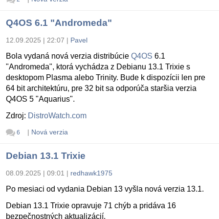
Q4OS 6.1 "Andromeda"
12.09.2025 | 22:07
|
Pavel
Bola vydaná nová verzia distribúcie
Q4OS
6.1
"Andromeda", ktorá vychádza z Debianu 13.1 Trixie s
desktopom Plasma alebo Trinity. Bude k dispozícii len pre
64 bit architektúru, pre 32 bit sa odporúča staršia verzia
Q4OS 5 "Aquarius".
Zdroj:
DistroWatch.com
|
Nová verzia
6
Debian 13.1 Trixie
08.09.2025 | 09:01
|
redhawk1975
Po mesiaci od vydania Debian 13 vyšla nová verzia 13.1.
Debian 13.1 Trixie opravuje 71 chýb a pridáva 16
bezpečnostných aktualizácií.