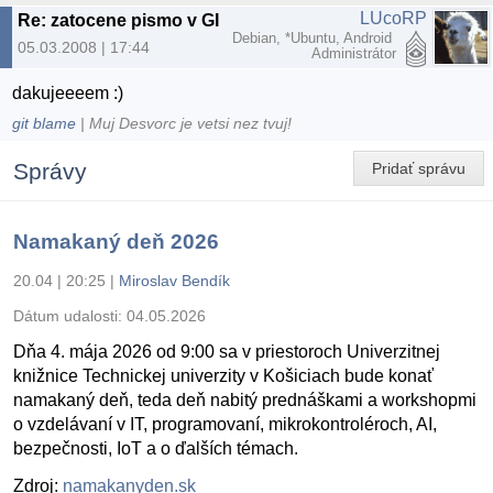
LUcoRP
Re: zatocene pismo v GIMPe
Debian, *Ubuntu, Android
05.03.2008 | 17:44
Administrátor
dakujeeeem :)
git blame
| Muj Desvorc je vetsi nez tvuj!
Správy
Pridať správu
Namakaný deň 2026
20.04 | 20:25
|
Miroslav Bendík
Dátum udalosti:
04.05.2026
Dňa 4. mája 2026 od 9:00 sa v priestoroch Univerzitnej
knižnice Technickej univerzity v Košiciach bude konať
namakaný deň, teda deň nabitý prednáškami a workshopmi
o vzdelávaní v IT, programovaní, mikrokontroléroch, AI,
bezpečnosti, IoT a o ďalších témach.
Zdroj:
namakanyden.sk