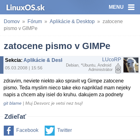
MENU
Domov
Fórum
Aplikácie & Desktop
zatocene
pismo v GIMPe
zatocene pismo v GIMPe
LUcoRP
Sekcia
:
Aplikácie & Desktop
Debian, *Ubuntu, Android
05.03.2008 | 15:56
Administrátor
zdravim, neviete niekto ako spravit vg Gimpe zatocene
pismo. Teda myslim nieco take eko napriklad mam nejeky
napis a chcem aby isiel do kruhu. dakujem za podnety
git blame
| Muj Desvorc je vetsi nez tvuj!
Zdieľať
Facebook
Twitter