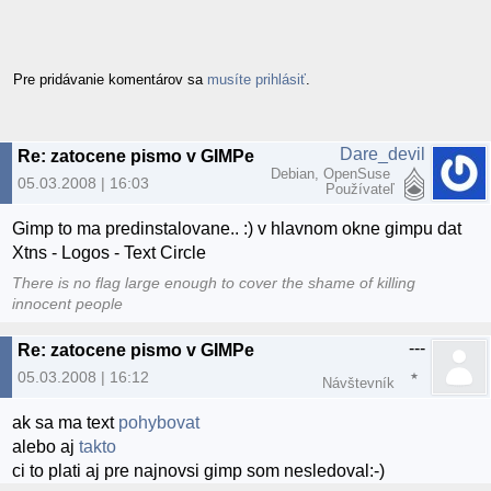
Pre pridávanie komentárov sa
musíte prihlásiť
.
Dare_devil
Re: zatocene pismo v GIMPe
Debian, OpenSuse
05.03.2008 | 16:03
Používateľ
Gimp to ma predinstalovane.. :) v hlavnom okne gimpu dat
Xtns - Logos - Text Circle
There is no flag large enough to cover the shame of killing
innocent people
---
Re: zatocene pismo v GIMPe
05.03.2008 | 16:12
Návštevník
ak sa ma text
pohybovat
alebo aj
takto
ci to plati aj pre najnovsi gimp som nesledoval:-)