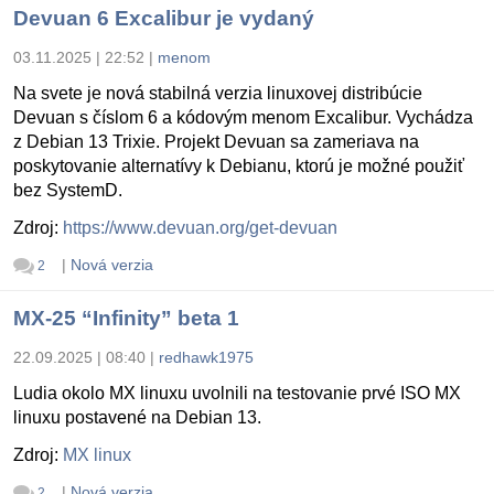
Devuan 6 Excalibur je vydaný
03.11.2025 | 22:52
|
menom
Na svete je nová stabilná verzia linuxovej distribúcie
Devuan s číslom 6 a kódovým menom Excalibur. Vychádza
z Debian 13 Trixie. Projekt Devuan sa zameriava na
poskytovanie alternatívy k Debianu, ktorú je možné použiť
bez SystemD.
Zdroj:
https://www.devuan.org/get-devuan
|
Nová verzia
2
MX-25 “Infinity” beta 1
22.09.2025 | 08:40
|
redhawk1975
Ludia okolo MX linuxu uvolnili na testovanie prvé ISO MX
linuxu postavené na Debian 13.
Zdroj:
MX linux
|
Nová verzia
2