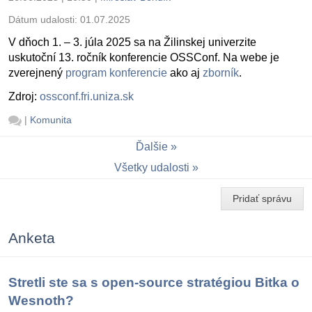
Dátum udalosti:
01.07.2025
V dňoch 1. – 3. júla 2025 sa na Žilinskej univerzite
uskutoční 13. ročník konferencie OSSConf. Na webe je
zverejnený
program konferencie
ako aj
zborník
.
Zdroj:
ossconf.fri.uniza.sk
|
Komunita
Ďalšie
Všetky udalosti
Pridať správu
Anketa
Stretli ste sa s open-source stratégiou Bitka o
Wesnoth?