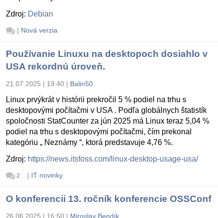
Zdroj:
Debian
|
Nová verzia
Používanie Linuxu na desktopoch dosiahlo v
USA rekordnú úroveň.
21.07.2025 | 19:40
|
Balin50
Linux prvýkrát v histórii prekročil 5 % podiel na trhu s
desktopovými počítačmi v USA . Podľa globálnych štatistík
spoločnosti StatCounter za jún 2025 má Linux teraz 5,04 %
podiel na trhu s desktopovými počítačmi, čím prekonal
kategóriu „ Neznámy “, ktorá predstavuje 4,76 %.
Zdroj:
https://news.itsfoss.com/linux-desktop-usage-usa/
|
IT novinky
2
O konferencii 13. ročník konferencie OSSConf
26.06.2025 | 16:50
|
Miroslav Bendík