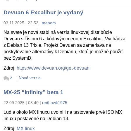
Devuan 6 Excalibur je vydaný
03.11.2025 | 22:52
|
menom
Na svete je nová stabilná verzia linuxovej distribúcie
Devuan s číslom 6 a kódovým menom Excalibur. Vychádza
z Debian 13 Trixie. Projekt Devuan sa zameriava na
poskytovanie alternatívy k Debianu, ktorú je možné použiť
bez SystemD.
Zdroj:
https://www.devuan.org/get-devuan
|
Nová verzia
2
MX-25 “Infinity” beta 1
22.09.2025 | 08:40
|
redhawk1975
Ludia okolo MX linuxu uvolnili na testovanie prvé ISO MX
linuxu postavené na Debian 13.
Zdroj:
MX linux