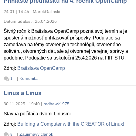
Prihláste prednášku na 4. ročník OpenCamp
24.01 | 14:45
|
MarekGalinski
Dátum udalosti:
25.04.2026
Štvrtý ročník Bratislava OpenCamp pozná svoj termín a je
spustená možnosť prihlasovať príspevky. Podujatie sa
zameriava na témy otvorených technológii, otvoreného
softvéru, otvorených dát, ale aj otvorenej verejnej správy a
podobne. Podujatie sa uskutoční 25.4.2026 na FIIT STU.
Zdroj:
Bratislava OpenCamp
|
Komunita
1
Linus a Linus
30.11.2025 | 19:40
|
redhawk1975
Stavba počítača dvomi Linusmi
Zdroj:
Building a Computer with the CREATOR of Linux!
|
Zaujímavý článok
8