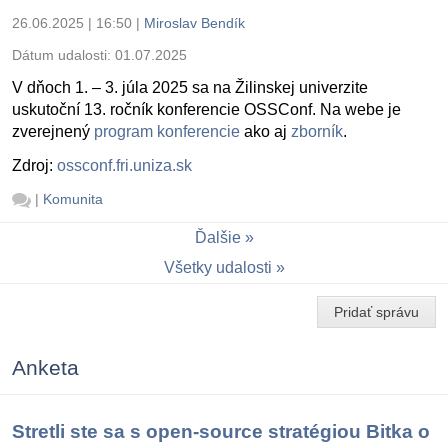
26.06.2025 | 16:50
|
Miroslav Bendík
Dátum udalosti:
01.07.2025
V dňoch 1. – 3. júla 2025 sa na Žilinskej univerzite
uskutoční 13. ročník konferencie OSSConf. Na webe je
zverejnený
program konferencie
ako aj
zborník
.
Zdroj:
ossconf.fri.uniza.sk
|
Komunita
Ďalšie
Všetky udalosti
Pridať správu
Anketa
Stretli ste sa s open-source stratégiou Bitka o