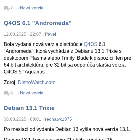
|
Nová verzia
2
Q4OS 6.1 "Andromeda"
12.09.2025 | 22:07
|
Pavel
Bola vydaná nová verzia distribúcie
Q4OS
6.1
"Andromeda", ktorá vychádza z Debianu 13.1 Trixie s
desktopom Plasma alebo Trinity. Bude k dispozícii len pre
64 bit architektúru, pre 32 bit sa odporúča staršia verzia
Q4OS 5 "Aquarius".
Zdroj:
DistroWatch.com
|
Nová verzia
6
Debian 13.1 Trixie
08.09.2025 | 09:01
|
redhawk1975
Po mesiaci od vydania Debian 13 vyšla nová verzia 13.1.
Debian 13.1 Trixie opravuje 71 chýb a pridáva 16