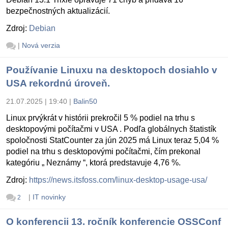
bezpečnostných aktualizácií.
Zdroj:
Debian
|
Nová verzia
Používanie Linuxu na desktopoch dosiahlo v
USA rekordnú úroveň.
21.07.2025 | 19:40
|
Balin50
Linux prvýkrát v histórii prekročil 5 % podiel na trhu s
desktopovými počítačmi v USA . Podľa globálnych štatistík
spoločnosti StatCounter za jún 2025 má Linux teraz 5,04 %
podiel na trhu s desktopovými počítačmi, čím prekonal
kategóriu „ Neznámy “, ktorá predstavuje 4,76 %.
Zdroj:
https://news.itsfoss.com/linux-desktop-usage-usa/
|
IT novinky
2
O konferencii 13. ročník konferencie OSSConf