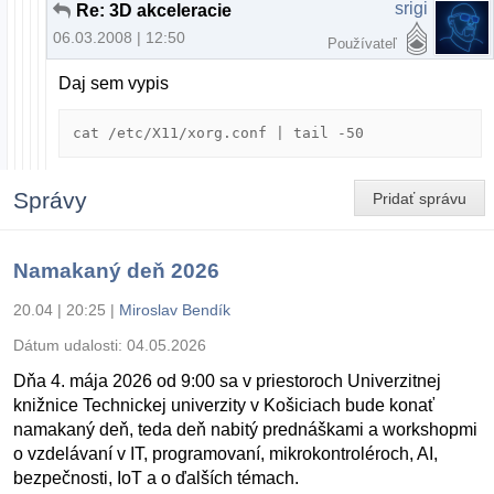
srigi
Re: 3D akceleracie
06.03.2008 | 12:50
Používateľ
Daj sem vypis
cat /etc/X11/xorg.conf | tail -50
Správy
Pridať správu
Namakaný deň 2026
20.04 | 20:25
|
Miroslav Bendík
Dátum udalosti:
04.05.2026
Dňa 4. mája 2026 od 9:00 sa v priestoroch Univerzitnej
knižnice Technickej univerzity v Košiciach bude konať
namakaný deň, teda deň nabitý prednáškami a workshopmi
o vzdelávaní v IT, programovaní, mikrokontroléroch, AI,
bezpečnosti, IoT a o ďalších témach.