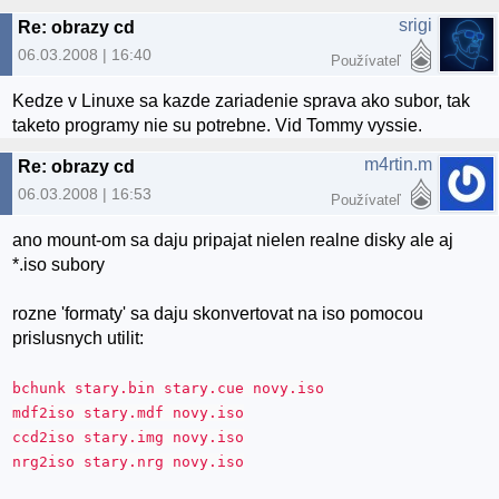
srigi
Re: obrazy cd
06.03.2008 | 16:40
Používateľ
Kedze v Linuxe sa kazde zariadenie sprava ako subor, tak
taketo programy nie su potrebne. Vid Tommy vyssie.
m4rtin.m
Re: obrazy cd
06.03.2008 | 16:53
Používateľ
ano mount-om sa daju pripajat nielen realne disky ale aj
*.iso subory
rozne 'formaty' sa daju skonvertovat na iso pomocou
prislusnych utilit:
bchunk stary.bin stary.cue novy.iso
mdf2iso stary.mdf novy.iso
ccd2iso stary.img novy.iso
nrg2iso stary.nrg novy.iso