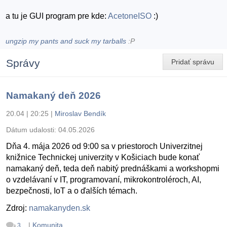
a tu je GUI program pre kde:
AcetoneISO
:)
ungzip my pants and suck my tarballs
:P
Správy
Pridať správu
Namakaný deň 2026
20.04 | 20:25
|
Miroslav Bendík
Dátum udalosti:
04.05.2026
Dňa 4. mája 2026 od 9:00 sa v priestoroch Univerzitnej
knižnice Technickej univerzity v Košiciach bude konať
namakaný deň, teda deň nabitý prednáškami a workshopmi
o vzdelávaní v IT, programovaní, mikrokontroléroch, AI,
bezpečnosti, IoT a o ďalších témach.
Zdroj:
namakanyden.sk
|
Komunita
3