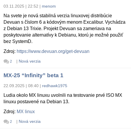
03.11.2025 | 22:52
|
menom
Na svete je nová stabilná verzia linuxovej distribúcie
Devuan s číslom 6 a kódovým menom Excalibur. Vychádza
z Debian 13 Trixie. Projekt Devuan sa zameriava na
poskytovanie alternatívy k Debianu, ktorú je možné použiť
bez SystemD.
Zdroj:
https://www.devuan.org/get-devuan
|
Nová verzia
2
MX-25 “Infinity” beta 1
22.09.2025 | 08:40
|
redhawk1975
Ludia okolo MX linuxu uvolnili na testovanie prvé ISO MX
linuxu postavené na Debian 13.
Zdroj:
MX linux
|
Nová verzia
2