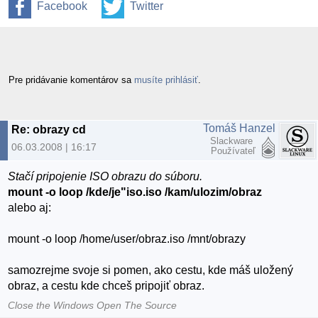
Facebook
Twitter
Pre pridávanie komentárov sa
musíte prihlásiť
.
Tomáš Hanzel
Re: obrazy cd
Slackware
06.03.2008 | 16:17
Používateľ
Stačí pripojenie ISO obrazu do súboru.
mount -o loop /kde/je"iso.iso /kam/ulozim/obraz
alebo aj:
mount -o loop /home/user/obraz.iso /mnt/obrazy
samozrejme svoje si pomen, ako cestu, kde máš uložený
obraz, a cestu kde chceš pripojiť obraz.
Close the Windows Open The Source