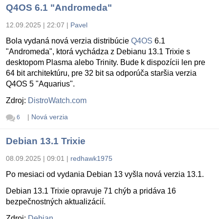
Q4OS 6.1 "Andromeda"
12.09.2025 | 22:07
|
Pavel
Bola vydaná nová verzia distribúcie
Q4OS
6.1
"Andromeda", ktorá vychádza z Debianu 13.1 Trixie s
desktopom Plasma alebo Trinity. Bude k dispozícii len pre
64 bit architektúru, pre 32 bit sa odporúča staršia verzia
Q4OS 5 "Aquarius".
Zdroj:
DistroWatch.com
|
Nová verzia
6
Debian 13.1 Trixie
08.09.2025 | 09:01
|
redhawk1975
Po mesiaci od vydania Debian 13 vyšla nová verzia 13.1.
Debian 13.1 Trixie opravuje 71 chýb a pridáva 16
bezpečnostných aktualizácií.
Zdroj:
Debian