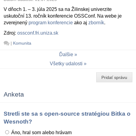
V dňoch 1. – 3. júla 2025 sa na Žilinskej univerzite
uskutoční 13. ročník konferencie OSSConf. Na webe je
zverejnený
program konferencie
ako aj
zborník
.
Zdroj:
ossconf.fri.uniza.sk
|
Komunita
Ďalšie
Všetky udalosti
Pridať správu
Anketa
Stretli ste sa s open-source stratégiou Bitka o
Wesnoth?
Áno, hral som alebo hrávam