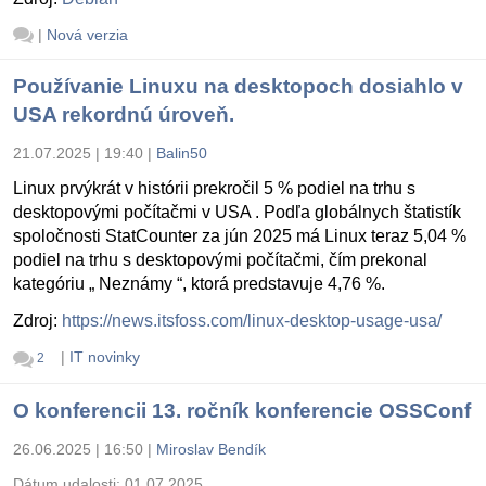
|
Nová verzia
Používanie Linuxu na desktopoch dosiahlo v
USA rekordnú úroveň.
21.07.2025 | 19:40
|
Balin50
Linux prvýkrát v histórii prekročil 5 % podiel na trhu s
desktopovými počítačmi v USA . Podľa globálnych štatistík
spoločnosti StatCounter za jún 2025 má Linux teraz 5,04 %
podiel na trhu s desktopovými počítačmi, čím prekonal
kategóriu „ Neznámy “, ktorá predstavuje 4,76 %.
Zdroj:
https://news.itsfoss.com/linux-desktop-usage-usa/
|
IT novinky
2
O konferencii 13. ročník konferencie OSSConf
26.06.2025 | 16:50
|
Miroslav Bendík
Dátum udalosti:
01.07.2025