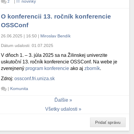
|
IT novinky
2
O konferencii 13. ročník konferencie
OSSConf
26.06.2025 | 16:50
|
Miroslav Bendík
Dátum udalosti:
01.07.2025
V dňoch 1. – 3. júla 2025 sa na Žilinskej univerzite
uskutoční 13. ročník konferencie OSSConf. Na webe je
zverejnený
program konferencie
ako aj
zborník
.
Zdroj:
ossconf.fri.uniza.sk
|
Komunita
Ďalšie
Všetky udalosti
Pridať správu