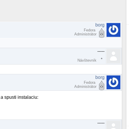
borg
Fedora
Administrátor
-----
Návštevník
borg
Fedora
Administrátor
a spusti instalaciu:
-----