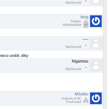
Návštevník
borg
Fedora
Administrátor
-----
Návštevník
ieco urobit. diky
Nigamiso
Návštevník
Mihalko
Kubuntu 8.04
Používateľ