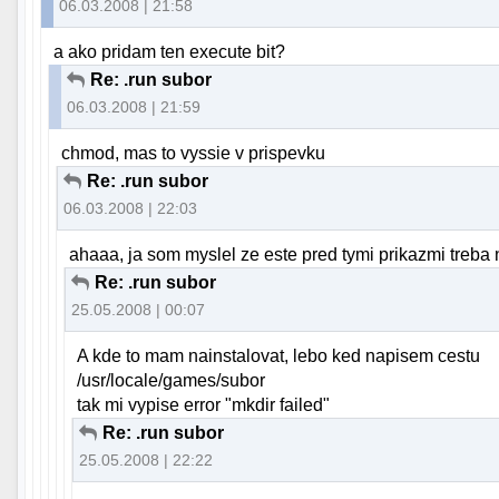
06.03.2008 | 21:58
a ako pridam ten execute bit?
Re: .run subor
06.03.2008 | 21:59
chmod, mas to vyssie v prispevku
Re: .run subor
06.03.2008 | 22:03
ahaaa, ja som myslel ze este pred tymi prikazmi treba n
Re: .run subor
25.05.2008 | 00:07
A kde to mam nainstalovat, lebo ked napisem cestu
/usr/locale/games/subor
tak mi vypise error "mkdir failed"
Re: .run subor
25.05.2008 | 22:22