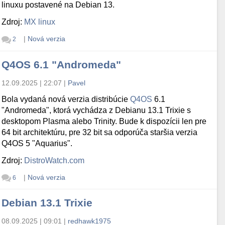
linuxu postavené na Debian 13.
Zdroj:
MX linux
|
Nová verzia
2
Q4OS 6.1 "Andromeda"
12.09.2025 | 22:07
|
Pavel
Bola vydaná nová verzia distribúcie
Q4OS
6.1
"Andromeda", ktorá vychádza z Debianu 13.1 Trixie s
desktopom Plasma alebo Trinity. Bude k dispozícii len pre
64 bit architektúru, pre 32 bit sa odporúča staršia verzia
Q4OS 5 "Aquarius".
Zdroj:
DistroWatch.com
|
Nová verzia
6
Debian 13.1 Trixie
08.09.2025 | 09:01
|
redhawk1975