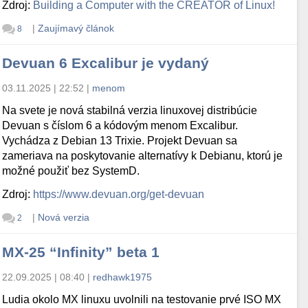
Zdroj:
Building a Computer with the CREATOR of Linux!
|
Zaujímavý článok
8
Devuan 6 Excalibur je vydaný
03.11.2025 | 22:52
|
menom
Na svete je nová stabilná verzia linuxovej distribúcie
Devuan s číslom 6 a kódovým menom Excalibur.
Vychádza z Debian 13 Trixie. Projekt Devuan sa
zameriava na poskytovanie alternatívy k Debianu, ktorú je
možné použiť bez SystemD.
Zdroj:
https://www.devuan.org/get-devuan
|
Nová verzia
2
MX-25 “Infinity” beta 1
22.09.2025 | 08:40
|
redhawk1975
Ludia okolo MX linuxu uvolnili na testovanie prvé ISO MX