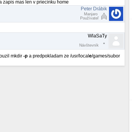
a zapis mas len v priecinku home
Peter Drábik
Manjaro
Používateľ
WlaSaTy
Návštevník
pouzil mkdir
-p
a predpokladam ze /usr/local
e
/games/subor