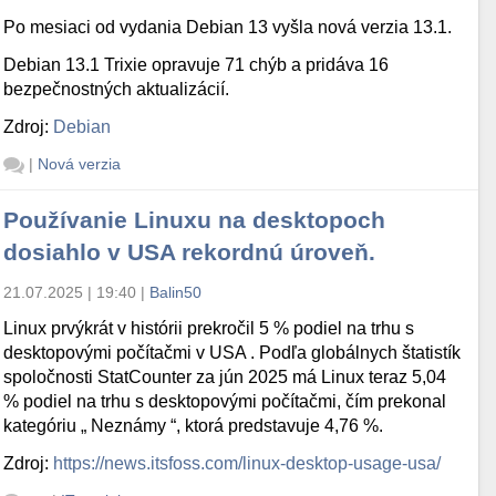
Po mesiaci od vydania Debian 13 vyšla nová verzia 13.1.
Debian 13.1 Trixie opravuje 71 chýb a pridáva 16
bezpečnostných aktualizácií.
Zdroj:
Debian
|
Nová verzia
Používanie Linuxu na desktopoch
dosiahlo v USA rekordnú úroveň.
21.07.2025 | 19:40
|
Balin50
Linux prvýkrát v histórii prekročil 5 % podiel na trhu s
desktopovými počítačmi v USA . Podľa globálnych štatistík
spoločnosti StatCounter za jún 2025 má Linux teraz 5,04
% podiel na trhu s desktopovými počítačmi, čím prekonal
kategóriu „ Neznámy “, ktorá predstavuje 4,76 %.
Zdroj:
https://news.itsfoss.com/linux-desktop-usage-usa/