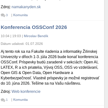
Zdroj:
namakanyden.sk
|
Komunita
3
Konferencia OSSConf 2026
10.04 | 19:03
|
Miroslav Bendík
Dátum udalosti:
01.07.2026
Aj tento rok sa na Fakulte riadenia a informatiky Žilinskej
Univerzity v dňoch 1-3. júla 2026 bude konať konferencia
OSSConf. Príspevky budú zaradené v sekciách: Open AI,
LATEX, R a ich priatelia, Vývoj OSS, OSS vo vzdelávaní,
Open GIS & Open Data, Open Hardware a
Kyberbezpečnosť. Vlastné príspevky je možné registrovať
do 10. júna 2026. Tešíme sa na Vašu návštevu.
Zdroj:
Web konferencie
|
Komunita
1